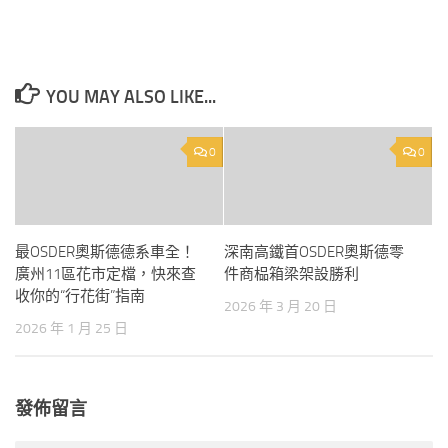
YOU MAY ALSO LIKE...
0
0
最OSDER奧斯德德系車全！
深南高鐵首OSDER奧斯德零
廣州11區花市定檔，快來查
件商榀箱梁架設勝利
收你的“行花街”指南
2026 年 3 月 20 日
2026 年 1 月 25 日
發佈留言