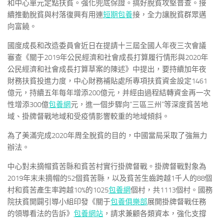
和中心單元定點扶貧。強化兜底保證。搞好脫貧攻堅普查。接
續推動脫貧與村落復興有用連
短期包養
接，全力讓脫貧群眾邁
向富饒。
國度成長和改造委員會近日在提請十三屆全國人年夜三次會議
審查《關于2019年公民經濟和社會成長打算履行情形與2020年
公民經濟和社會成長打算草案的陳述》中提出，要持續加年夜
財務扶貧投進力度，中心財務補貼處所專項扶貧資金設定1461
億元，持續五年每年增添200億元，并經由過程結轉資金再一次
性增添300億
包養網
元，進一個步驟向“三區三州”等深度貧苦地
域、掛牌督戰地域和受疫情影響較重的地域傾斜。
為了美滿完成2020年周全脫貧的目的，中國當局采取了強無力
辦法。
中心對未摘帽貧苦縣和貧苦村實行掛牌督戰。掛牌督戰對象為
2019年末未摘帽的52個貧苦縣，以及貧苦生齒跨越1千人的88個
村和貧苦產生率跨越10%的1025
包養網
個村，共1113個村。國務
院扶貧開闢引導小組印發《關于
包養俱樂部
展開掛牌督戰任務
的領導看法的告訴》
包養網站
，請求兼顧各類資本，強化支撐