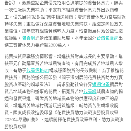
告訴》，激勵重點企業優先招用合適前提的貧苦休息力，賜與
一次性吸納失業補助；平安有序組織貧苦休息力外出返崗務
工，優先展開“點對點”集中輸送到崗；增進貧苦休息力當場就近
轉移失業；重點做好深度貧苦地域失業幫扶，組織定向投放失
業職位，加年夜有組織勞務輸入力度，恰當擴展村落公益性職
位範圍，
包養網
進步政策補助尺度。本年全國外
台灣包養網
出
務工貧苦休息力要跨越2800萬人。
花費扶貧是戰勝疫情影響、增進扶貧財產成長的主要舉動。幫
扶單元自動購置貧苦地域農特產物，有用完成貧苦地域農人增
收，有助于
包養價格ptt
構成穩固脫貧的長效機制。為了推進花
費扶貧，國務院辦公廳印發《關于深刻展開花費扶貧助力打贏
脫貧攻堅戰的領導看法》，請求發動社會各界
短期包養
擴展對
貧苦地域產物和辦事的花費，拓寬貧苦地
包養網
域農產物的暢
通和發賣渠道，晉陞貧苦地域農產物的供應程度和東西的品
質，增進貧苦地域村落游玩提質進級，輔助貧苦生齒增收脫
貧。國度成長改造委印發《花費扶貧助力決戰決勝脫貧攻堅
2020年舉動計劃》，連續開釋花費扶貧政策盈利，助力決戰決
勝脫貧攻堅。