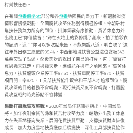
村幫扶任務。
在有關
包養價格ptt
部分和各
包養
地國民的盡力下，新冠肺炎疫
情影響慢慢戰勝，全國脫貧攻堅任務獲得積極停頓。今朝駐村
幫扶任務氣力所有的到位，掛牌督戰有序推動，貧苦休息力外
出務工已“你個傻冒！”蹲在火堆上的彩修跳了起來，拍了拍彩衣
的額頭，道：“你可以多吃點米飯，不能胡說八道，明白嗎？”達
往年外出務工總數的95.4%，中西部地域扶貧公益職位安頓343
萬裴奕點了點頭，然後驚訝的說出了自己的打算，道：“寶寶打
算過幾天就走，再過幾天走，應該能在過年之前回來。”貧苦休
息力，扶貧龍頭企業停工率97.5%、扶貧車間停工率97%、扶貧
項目開工率82%，工具部扶貧協作資金和干部人才逾額到位。脫
貧攻堅的目的義務不會轉變，現行扶貧尺度不會轉變，打贏脫
貧攻堅戰的時光節點不會轉變。
果斷打贏脫貧攻堅戰。
2020年當局任務陳述指出，中國當局
將。加年夜剩余貧苦縣和貧苦村攻堅力度，輔助外出務工休息
力在失業地穩崗失業。展開花費扶貧舉動，支撐扶貧財產恢復
成長。加大力度易地扶貧搬家后續攙扶。深化工具部扶貧協作