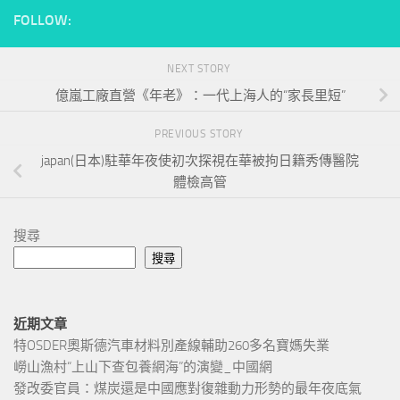
FOLLOW:
NEXT STORY
億嵐工廠直營《年老》：一代上海人的“家長里短”
PREVIOUS STORY
japan(日本)駐華年夜使初次探視在華被拘日籍秀傳醫院
體檢高管
搜尋
搜尋
近期文章
特OSDER奧斯德汽車材料別產線輔助260多名寶媽失業
嶗山漁村“上山下查包養網海”的演變_中國網
發改委官員：煤炭還是中國應對復雜動力形勢的最年夜底氣