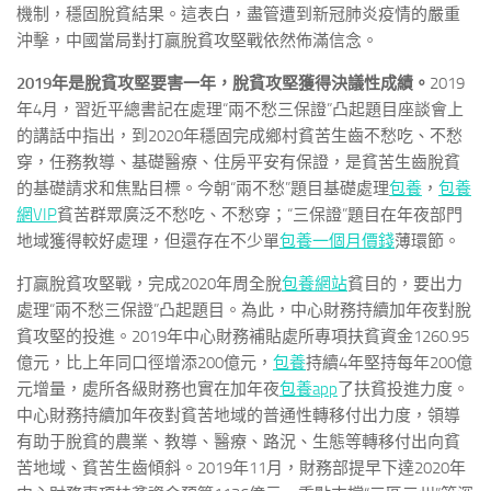
機制，穩固脫貧結果。這表白，盡管遭到新冠肺炎疫情的嚴重
沖擊，中國當局對打贏脫貧攻堅戰依然佈滿信念。
2019年是脫貧攻堅要害一年，脫貧攻堅獲得決議性成績。
2019
年4月，習近平總書記在處理“兩不愁三保證”凸起題目座談會上
的講話中指出，到2020年穩固完成鄉村貧苦生齒不愁吃、不愁
穿，任務教導、基礎醫療、住房平安有保證，是貧苦生齒脫貧
的基礎請求和焦點目標。今朝“兩不愁”題目基礎處理
包養
，
包養
網VIP
貧苦群眾廣泛不愁吃、不愁穿；“三保證”題目在年夜部門
地域獲得較好處理，但還存在不少單
包養一個月價錢
薄環節。
打贏脫貧攻堅戰，完成2020年周全脫
包養網站
貧目的，要出力
處理“兩不愁三保證”凸起題目。為此，中心財務持續加年夜對脫
貧攻堅的投進。2019年中心財務補貼處所專項扶貧資金1260.95
億元，比上年同口徑增添200億元，
包養
持續4年堅持每年200億
元增量，處所各級財務也實在加年夜
包養app
了扶貧投進力度。
中心財務持續加年夜對貧苦地域的普通性轉移付出力度，領導
有助于脫貧的農業、教導、醫療、路況、生態等轉移付出向貧
苦地域、貧苦生齒傾斜。2019年11月，財務部提早下達2020年