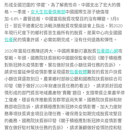
形成全國范圍的“停擺”，為了解救性命，中國支出了宏大的價
格。一季度，
女大生包養俱樂部
中國國際生孩子總值增
加-6.8%。盡管這般，中國當局脫貧攻堅目的沒有轉變。3月6
日，習近平總書記在決戰決勝脫貧攻堅座談會上指出，到2020
年現行尺度下的鄉村貧苦生齒所有的脫貧，是黨中心向全國國
包養
民的慎重許諾，必需如期完成，沒有任何退路和彈性。
2020年當局任務陳述誇大，中國將果斷打贏脫貧
包養甜心網
攻
堅戰。年頭，國務院扶貧辦和中國銀保監會收回《關于積極應
對新冠肺炎疫情影響，實在做好扶貧小額信貸任務的告訴》，
請求恰當延伸受疫情影響呈現還款
包養軟體
艱苦的貧苦戶扶貧
小額信貸還款刻日。農業鄉村部辦公廳和國務院扶貧辦綜合司
印發《關于做好2020年財產扶貧任務的看法》，請求抓好因疫
情形成的部門貧苦地域農產物“賣難”題目，支撐帶貧企業盡早停
工復產，穩妥有序推動貧苦群眾返崗失業。國務院扶貧辦和財
務部收回告訴，請求積極應對新冠肺炎疫情影響、加大力度財
務專項扶貧資金項目治理任務、確保周全如期完成脫貧攻堅目
的義務。國務院扶貧辦印發《關于積極應對新冠肺炎疫情影響
實在做好駐村幫扶任務的告訴》，請求兼顧做好疫情防控和駐