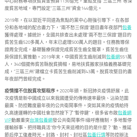
中心財務專項扶貧資金預算1136億元，重點支撐“三區三州”等深
度貧苦地域，專門設定“三區三州”資金144億元。
2019年，在以習近平同道為焦點的黨中心剛強引導下，在各部
分和各地域的配合盡力下，“兩不愁三保證”題目盡年夜部門
包養
獲得處理。據統計，全國共排查出未處理“兩不愁三保證”題目的
貧苦生齒520多萬人，年末已處理500萬人的題目。任務教導保
證周全完成，基礎醫療保證完成貧苦生齒全籠罩，貧苦生齒住
房保證扎實推動。2019年末，中國貧苦生齒削減到
包養網
551萬
人，340個擺佈貧苦縣脫貧摘帽，易地扶貧搬家扶植義務基礎完
成，“三區三州”建檔立卡貧苦生齒削減到43萬。脫貧攻堅目的盡
年夜部門曾經完成。
疫情擋不住脫貧攻堅程序。
2020年頭，新冠肺炎疫情舒展，此
次疫情是新中國成立以來我國遭受的傳佈速率最快、沾染范圍
最廣、防控難度最年夜的公共衛鬧事件。突如其來的疫情給持
久高速運轉的中國社會忽然按下了“暫停鍵”，很多省市啟
包養網
VIP
動嚴重突
台灣包養網
發公共衛鬧事件I級呼應機制，多地暫停
運輸辦事、把持職員活“你今天來這裡的目的是什麼？”動、推延
節后停工復產時光。封路、封村、封社區
包養行情
等防控辦法