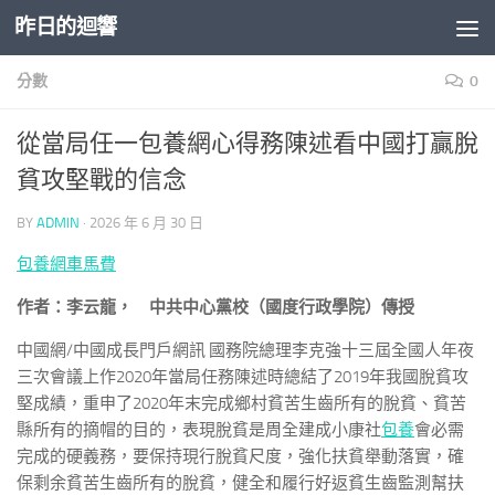
昨日的迴響
Skip to content
分數
0
從當局任一包養網心得務陳述看中國打贏脫
貧攻堅戰的信念
BY
ADMIN
·
2026 年 6 月 30 日
包養網車馬費
作者：李云龍， 中共中心黨校（國度行政學院）傳授
中國網/中國成長門戶網訊 國務院總理李克強十三屆全國人年夜
三次會議上作2020年當局任務陳述時總結了2019年我國脫貧攻
堅成績，重申了2020年末完成鄉村貧苦生齒所有的脫貧、貧苦
縣所有的摘帽的目的，表現脫貧是周全建成小康社
包養
會必需
完成的硬義務，要保持現行脫貧尺度，強化扶貧舉動落實，確
保剩余貧苦生齒所有的脫貧，健全和履行好返貧生齒監測幫扶