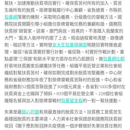
幫扶，加速推動扶貧項目實行，確保貧苦村所有的加入、貧苦
生齒所有的脫貧。掛牌督戰履行中心兼顧、省負總責、市縣抓
包養網
落實的機制，采取明白義務、分級擔任的督戰方法。國
務院扶貧開闢引導小組擔任掛牌督戰任務的兼顧和諧，國務院
扶貧辦“趙管家，送客，跟門房說，姓熹的，不准踏入我蘭家的
大門。”藍夫人氣呼呼的跟了上去。經由過程實地清楚、錄像調
劑、暗訪等方法，實時發
女大生包養俱樂部
明題目實時推進處
理，催促7省區落實好實行計劃，催促縣、村實好作戰計劃，重
點處理“三保證”和飲水平安方面存在的凸起題目，做
包養網比較
好易地扶貧搬家后續攙扶等任務，組織平易近營企業和社會組
織結對幫扶貧苦村，確保如期完成剩余脫貧攻堅義務。中心財
務和省級財務加年夜了對掛牌督戰貧苦縣村的投進。中心和省
級財務對52個貧苦縣投進了308億元資金，各省對1000多個村在
扶貧資金上也賜與了傾斜。833個平易近營企業、228個社會組
織報名餐與加入對掛牌督戰村
包養留言板
的一對一幫扶運動。
失業是最
甜心花園
有用最直接的脫貧方法。扶貧務工是貧苦生
齒穩固脫貧的主要渠道。人力資本社會保證部和國務院扶貧辦
收回《關于應對新冠肺炎疫情進一個步驟做好失業扶貧任務的