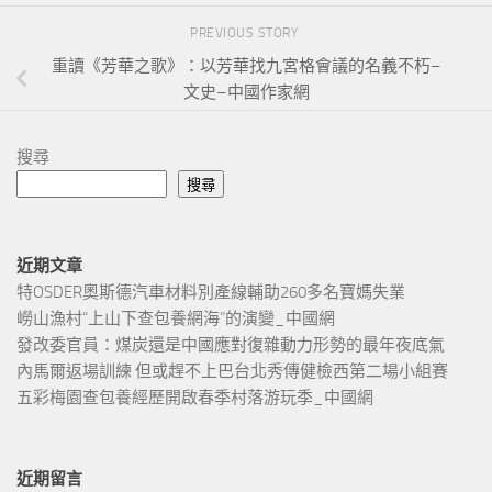
PREVIOUS STORY
重讀《芳華之歌》：以芳華找九宮格會議的名義不朽–
文史–中國作家網
搜尋
搜尋
近期文章
特OSDER奧斯德汽車材料別產線輔助260多名寶媽失業
嶗山漁村“上山下查包養網海”的演變_中國網
發改委官員：煤炭還是中國應對復雜動力形勢的最年夜底氣
內馬爾返場訓練 但或趕不上巴台北秀傳健檢西第二場小組賽
五彩梅園查包養經歷開啟春季村落游玩季_中國網
近期留言