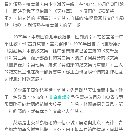
星》頒發。這本雜志由卞之琳等主編，在1934年10月的創刊號
上，同時登載了吳伯簫的《天冬草》，李廣田的《種菜將
軍》，何其芳的《砌蟲》。何其芳自稱的“有興趣寫散文的出發
點”《巖》，則頒發在這本雜志的第二期。
1935年，李廣田從北年夜結業，回到濟南，在省立第一中
學任教，他“當真教書，盡力寫作”，1936年出書了《畫廊集》
《銀狐集》兩部散文集。此中部門編進巴金主編的《文學叢
刊》第三集。而這部叢刊的第二集，編進了何其芳的散文集
《畫夢錄》；第七集，編進了吳伯簫的散文集《軍書》，三人
的散文集呈現在統一部叢書中，從正面也闡明他們的創作程度
與作風有附近之處。
與李廣田同年結業后，何其芳先是離開天津南開中學，做
了一名教員。1936年，
共享會議室
吳伯簫被錄用為山東省立萊
陽簡略單純村落師范黌舍校長。上任后，他開端招兵買馬。第
一批約請的，就有本身的文學老友何其芳。
萊陽是山東半島腹地的一個小城，無法與北京、天津、青
島如許的年夜城市比擬。不外，出于對吳伯簫的信賴，何其芳