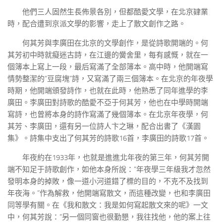
他們三人固然生長佈景各別，但都酷愛文學，在北京肄業
時，配合遭到京派文學的影響，走上了散文創作之路。
何其芳與李廣田在北京的文學創作，是從詩歌開端的。何
其芳初中時就癡迷古詩，在江邊的黌舍里，每有感慨，就在一
個簿本上寫上一段，最后寫滿了全部簿本。高中時，他開端寫
情勢整潔的“豆腐塊”詩，又寫滿了兩三個簿本。在北京的年夜學
時期，他開端頒發詩作，也就在此時，他熟悉了同年進學的李
廣田。李廣田對詩歌的酷愛不亞于何其芳，他也在中學時開端
寫詩，也曾將本身的詩作寫滿了幾個簿本。在北京年夜學，何
其芳、李廣田，還有另一位詩人卞之琳，配合出書了《漢園
集》。詩集中支出了何其芳的詩歌16首，李廣田的詩歌17首。
年夜約在1933年，也就是進進北年夜的第三年，何其芳開
端不知足于詩歌創作，如他本身所說：“年夜學三年級我才忽然
發明本身的掉敗，像一道小河道錯了標的目的，不克不及找到
年夜海。”作為解救，他開端寫散文，而這種改變，也和李廣田
同等學有關。在《我和散文：我是如何寫起散文來的呢》一文
中，何其芳說：“另一個同窗也很勤懇，我往找他，他的案上往