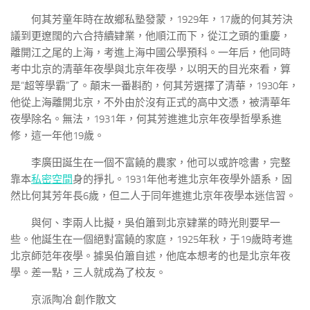
何其芳童年時在故鄉私塾發蒙，1929年，17歲的何其芳決
議到更遼闊的六合持續肄業，他順江而下，從江之頭的重慶，
離開江之尾的上海，考進上海中國公學預科。一年后，他同時
考中北京的清華年夜學與北京年夜學，以明天的目光來看，算
是“超等學霸”了。顛末一番斟酌，何其芳選擇了清華，1930年，
他從上海離開北京，不外由於沒有正式的高中文憑，被清華年
夜學除名。無法，1931年，何其芳進進北京年夜學哲學系進
修，這一年他19歲。
李廣田誕生在一個不富饒的農家，他可以或許唸書，完整
靠本
私密空間
身的掙扎。1931年他考進北京年夜學外語系，固
然比何其芳年長6歲，但二人于同年進進北京年夜學本迷信習。
與何、李兩人比擬，吳伯簫到北京肄業的時光則要早一
些。他誕生在一個絕對富饒的家庭，1925年秋，于19歲時考進
北京師范年夜學。據吳伯簫自述，他底本想考的也是北京年夜
學。差一點，三人就成為了校友。
京派陶冶 創作散文