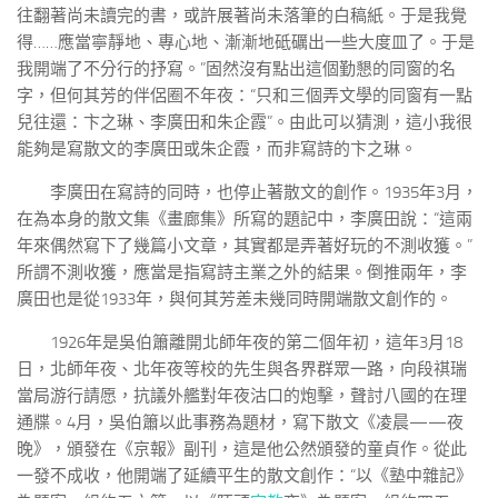
往翻著尚未讀完的書，或許展著尚未落筆的白稿紙。于是我覺
得……應當寧靜地、專心地、漸漸地砥礪出一些大度皿了。于是
我開端了不分行的抒寫。”固然沒有點出這個勤懇的同窗的名
字，但何其芳的伴侶圈不年夜：“只和三個弄文學的同窗有一點
兒往還：卞之琳、李廣田和朱企霞”。由此可以猜測，這小我很
能夠是寫散文的李廣田或朱企霞，而非寫詩的卞之琳。
李廣田在寫詩的同時，也停止著散文的創作。1935年3月，
在為本身的散文集《畫廊集》所寫的題記中，李廣田說：“這兩
年來偶然寫下了幾篇小文章，其實都是弄著好玩的不測收獲。”
所謂不測收獲，應當是指寫詩主業之外的結果。倒推兩年，李
廣田也是從1933年，與何其芳差未幾同時開端散文創作的。
1926年是吳伯簫離開北師年夜的第二個年初，這年3月18
日，北師年夜、北年夜等校的先生與各界群眾一路，向段祺瑞
當局游行請愿，抗議外艦對年夜沽口的炮擊，聲討八國的在理
通牒。4月，吳伯簫以此事務為題材，寫下散文《凌晨——夜
晚》，頒發在《京報》副刊，這是他公然頒發的童貞作。從此
一發不成收，他開端了延續平生的散文創作：“以《塾中雜記》