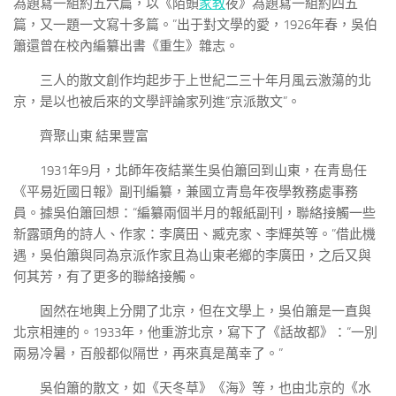
為題寫一組約五六篇，以《陌頭
家教
夜》為題寫一組約四五
篇，又一題一文寫十多篇。”出于對文學的愛，1926年春，吳伯
簫還曾在校內編纂出書《重生》雜志。
三人的散文創作均起步于上世紀二三十年月風云激蕩的北
京，是以也被后來的文學評論家列進“京派散文”。
齊聚山東 結果豐富
1931年9月，北師年夜結業生吳伯簫回到山東，在青島任
《平易近國日報》副刊編纂，兼國立青島年夜學教務處事務
員。據吳伯簫回想：“編纂兩個半月的報紙副刊，聯絡接觸一些
新露頭角的詩人、作家：李廣田、臧克家、李輝英等。”借此機
遇，吳伯簫與同為京派作家且為山東老鄉的李廣田，之后又與
何其芳，有了更多的聯絡接觸。
固然在地輿上分開了北京，但在文學上，吳伯簫是一直與
北京相連的。1933年，他重游北京，寫下了《話故都》：“一別
兩易冷暑，百般都似隔世，再來真是萬幸了。”
吳伯簫的散文，如《天冬草》《海》等，也由北京的《水