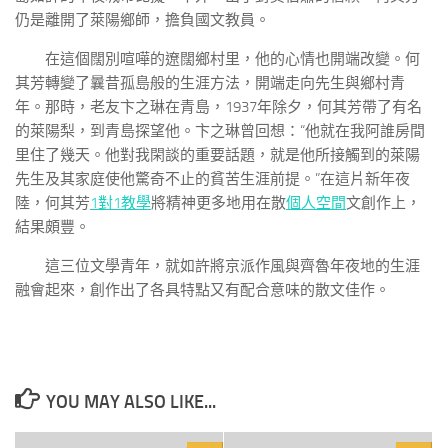
仍是離開了萊陽鄉師，擔負國文教員。
在這個闊別喧嘩的遼闊鄉村里，他的心情也開端改變。何
其芳轉變了曩昔孤島般的生涯方法，開端走向先生與鄉村青
年。那時，老友卞之琳在青島，1937年除夕，何其芳帶了有名
的萊陽梨，到青島探望他。卞之琳曾回想：“他就在我阿誰房間
里住了幾天。他對我閑談的重要話題，就是他所接觸到的萊陽
先生及其家庭使他驚奇不止的貧苦生涯前提。”在這片新年夜
陸，何其芳
1對1教學
將精神更多地用在散
個人空間
文創作上，
結果頗豐。
這三位文學青年，就如許將京派作風與齊魯年夜地的生涯
融會起來，創作出了各具特點又有配合意味的散文佳作。
YOU MAY ALSO LIKE...