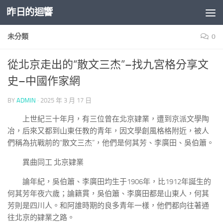
昨日的迴響
Skip to content
未分類
0
從北京走出的“散文三杰”–找九宮格分享文
史–中國作家網
BY
ADMIN
·
2025 年 3 月 17 日
上世紀三十年月，有三位曾在北京肄業，遭到京派文學陶
冶，后來又都到山東任教的青年，因文學創風格格附近，被人
們稱為抗戰前的“散文三杰”，他們是何其芳、李廣田、吳伯簫。
異曲同工 北京肄業
論年紀，吳伯簫、李廣田均生于1906年，比1912年誕生的
何其芳年夜六歲；論籍貫，吳伯簫、李廣田都是山東人，何其
芳則是四川人。和阿誰時期的良多青年一樣，他們都向往著通
往北京的肄業之路。