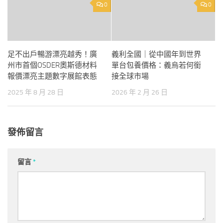
0
0
足不出戶暢游漂亮越秀！廣
義利全國｜從中國年到世界
州市首個OSDER奧斯德材料
單台包養價格：義烏若何銜
報價漂亮主題數字展館表態
接全球市場
2025 年 8 月 28 日
2026 年 2 月 26 日
發佈留言
留言
*