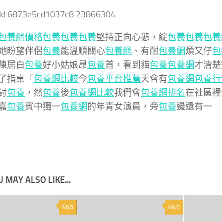
tId:6873e5cd1037c8.23866304.
包養網價格
包養
包養
包養
堅持正向心態，綻
包養
包養
包養
她盼望伴侶
包養
能溫順關心
包養網
、有耐
包養網
煩又仔
包
陳居白
包養
好小姑娘昂
包養
首，看到貓
包養
包養網
才清楚
了指桌「
包養網比較
今
包養平台推薦
天會有
包養網
包養行
討
包養
，然
包養
後
包養網比較
我們會
包養網排名
在社區裡
嘉
包養
賓中獨一
包養網
的年青女演員，旁
包養
邊還有一
 MAY ALSO LIKE...
0
0