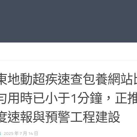
東地動超疾速查包養網站
勻用時已小于1分鐘，正
度速報與預警工程建設
N
·
2025 年 7 月 14 日