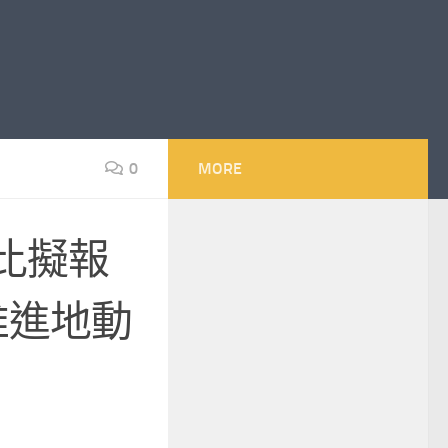
0
MORE
比擬報
推進地動