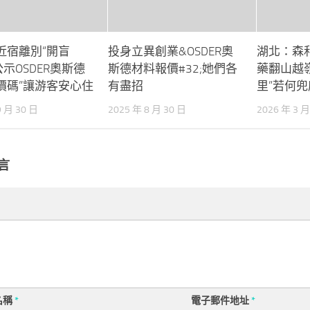
近宿離別“開盲
投身立異創業&OSDER奧
湖北：森
公示OSDER奧斯德
斯德材料報價#32;她們各
藥翻山越
價碼”讓游客安心住
有盡招
里”若何兜
9 月 30 日
2025 年 8 月 30 日
2026 年 3 月
言
名稱
*
電子郵件地址
*