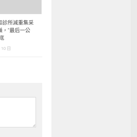
和診所減重集采
嶺，“最后一公
底
 10 日