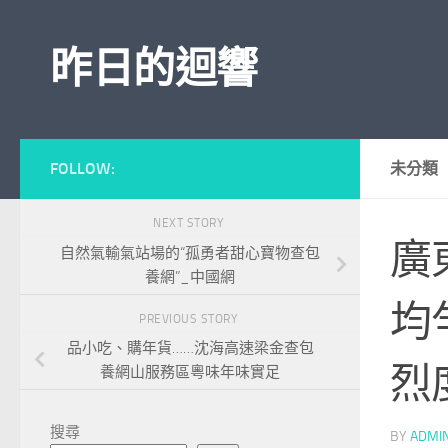
Skip to content
昨日的迴響
FOLLOW:
未分類
NEXT STORY
廣
自然氣輸氣站場的“孤勇者甜心寶物查包
養網”_中國網
均
PREVIOUS STORY
品小吃、購年貨……沈海高速梁金查包
烈
養網山服務區粵味年味實足
搜尋
BY
ADMI