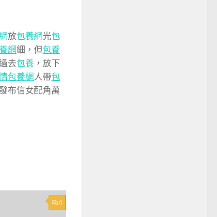
網
放
包養網
光
包
養網
細，但
包養
過去
包養
，放下
情
包養網
人帶
包
發布信女配角萬
0