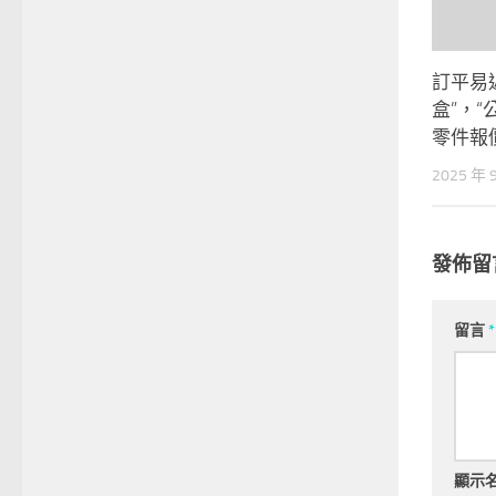
訂平易
盒”，“
零件報
2025 年 
發佈留
留言
*
顯示