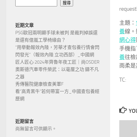
搜尋
reques
主題：
近期文章
養
線。
PSG歐冠兩明顯手球未被判 是裁判掉誤還
網心得
是還有億嵐工學椅緣由？
“用舉動報效內陸，芳華才查包養行情會閃
手機指
閃發光”（報效內陸 立功西部）_中國網
養
往檢
匠人匠心·2024年齊魯年夜工匠｜尚OSDER
雨柔是
奧斯德汽車零件榮武：以毫厘之功 鑄不凡
之器
TC:
秀傳醫院健康檢查美軍F
看“高青黑牛”若何帶富一方_中國查包養經
歷網
YOU
近期留言
尚無留言可供顯示。