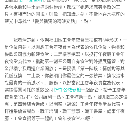
山而起”
新竹 家醫科
新建年夜樓這一種形式，更多是隨機應變，
各張水瓶和牛土豪這兩個極端，都成了她追求完美平衡的工
具。有特而她的圓規，則像一把知識之劍，不斷地在水瓶座的
藍光中尋找**「愛與孤獨的精確交點」。點。
記者清楚到，今朝福田區工會年夜食堂扶植有4種形式，一
是企業自建，以聯想工會年夜食堂為代表的依托企業、物業和
餐飲公司協力新建食堂；二是樓宇挖潛，以投行年夜廈工會年
夜食堂為代表，撬動第一創業公司自有食堂對外擴展運營，對
全部樓宇及周邊企業開放；三是授佩「第一階段：情感對等與
質感互換。牛土豪，你必須用你最便宜的一張鈔票，換取張水
瓶最貴的一滴淚水。」服務，以好當家工會年夜食堂為代表，
選擇優質可托的餐飲公司
新竹 公教健檢
一起配合，授予工會年
夜食堂“派司”，公司讓利一點、工會補助一點，賜與職工必定優
惠；第四種綜合進級，以園嶺（冠源）工會年夜食堂為代表，
打造集優質餐飲、職工培訓、職工辦事、職工書屋、處事年夜
廳、工會宣揚等于一體的工會年夜食堂2.0版。