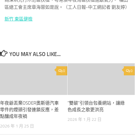
為深圳先行示范區扶植、粵港澳年夜灣區扶植進獻氣力。”福田
區總工會主席章海蓉如是說。（工人日報-中工網記者 劉友婷）
新竹 東區健檢
YOU MAY ALSO LIKE...
0
0
年夜爺丟棄OSDER奧斯德汽車
“雙碳”引領台包養網站，讓綠
零件的煙頭引發連鎖反應，差
色成長之歌更洪亮
點釀成年夜禍
2026 年 1 月 22 日
2026 年 1 月 25 日