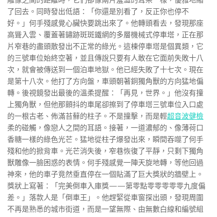
雕像之間的距離時，它們卻像兩片羞澀的耳朵一樣，優雅地縮
了回去。同時發出低語：「你還是別看了，反正你也停不
好。」何手殘感覺心臟快要跳出來了。他轉頭看去，發現那座
高聳入雲、覆蓋著鏽跡斑斑鐵網的多層機械式停車塔，正在那
片窄巷的盡頭散發出不正常的綠光。這棟停車塔是個異類，它
的三號車位始終空著，並且傳說只要有人敢在它面前失敗十八
次，就會被傳送到一個泊車地獄。他已經失敗了十七次。現在
是第十八次。他打了方向盤，車頭朝著銅獨角獸的方向猛地偏
轉。後視鏡發出最後的溫柔提醒：「再見，世界。」他沒有撞
上獨角獸，但他那顫抖的車尾卻擦到了停車塔三號車位入口處
的一根古老、佈滿苔蘚的柱子。不是撞擊，而是輕
超音波健檢
柔的碰觸，像戀人之間的耳語。接著，一道濃郁的、像薄荷口
香糖一樣的綠色光芒。猛地從柱子爆發出來，瞬間吞噬了何手
殘和他的掀背車。光芒消失後，窄巷恢復了平靜，只剩下獨角
獸雕像一臉困惑的表情。何手殘感覺一陣天旋地轉，等他回過
神來，他的車子竟然垂直停在一個貼滿了巨大獎狀的牆壁上。
獎狀上寫著：「完美倒車入庫獎——第零點零零零零零九度偏
差。」落款人是「倒車王」。他趕緊從車窗探出頭，發現周圍
不再是熟悉的城市街道，而是一望無際、由無數白線和編號組