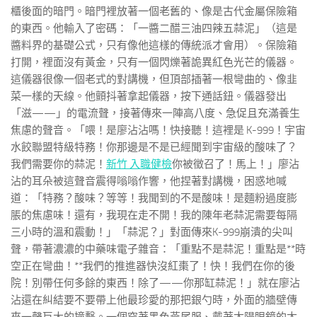
櫃後面的暗門。暗門裡放著一個老舊的、像是古代金屬保險箱
的東西。他輸入了密碼：「一醬二醋三油四辣五蒜泥」（這是
醬料界的基礎公式，只有像他這樣的傳統派才會用）。保險箱
打開，裡面沒有黃金，只有一個閃爍著詭異紅色光芒的儀器。
這儀器很像一個老式的對講機，但頂部插著一根彎曲的、像韭
菜一樣的天線。他顫抖著拿起儀器，按下通話鈕。儀器發出
「滋——」的電流聲，接著傳來一陣高八度、急促且充滿養生
焦慮的聲音。「喂！是廖沾沾嗎！快接聽！這裡是 K-999！宇宙
水餃聯盟特級特務！你那邊是不是已經聞到宇宙級的酸味了？
我們需要你的蒜泥！
新竹 入職健檢
你被徵召了！馬上！」廖沾
沾的耳朵被這聲音震得嗡嗡作響，他捏著對講機，困惑地喊
道：「特務？酸味？等等！我聞到的不是酸味！是麵粉過度膨
脹的焦慮味！還有，我現在走不開！我的陳年老蒜泥需要每隔
三小時的溫和震動！」「蒜泥？」對面傳來K-999崩潰的尖叫
聲，帶著濃濃的中藥味電子雜音：「重點不是蒜泥！重點是**時
空正在彎曲！**我們的推進器快沒紅棗了！快！我們在你的後
院！別帶任何多餘的東西！除了——你那缸蒜泥！」就在廖沾
沾還在糾結要不要帶上他最珍愛的那把銀勺時，外面的牆壁傳