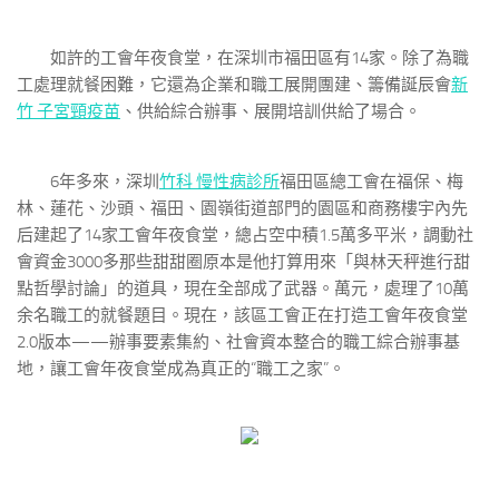
如許的工會年夜食堂，在深圳市福田區有14家。除了為職
工處理就餐困難，它還為企業和職工展開團建、籌備誕辰會
新
竹 子宮頸疫苗
、供給綜合辦事、展開培訓供給了場合。
6年多來，深圳
竹科 慢性病診所
福田區總工會在福保、梅
林、蓮花、沙頭、福田、園嶺街道部門的園區和商務樓宇內先
后建起了14家工會年夜食堂，總占空中積1.5萬多平米，調動社
會資金3000多那些甜甜圈原本是他打算用來「與林天秤進行甜
點哲學討論」的道具，現在全部成了武器。萬元，處理了10萬
余名職工的就餐題目。現在，該區工會正在打造工會年夜食堂
2.0版本——辦事要素集約、社會資本整合的職工綜合辦事基
地，讓工會年夜食堂成為真正的“職工之家”。