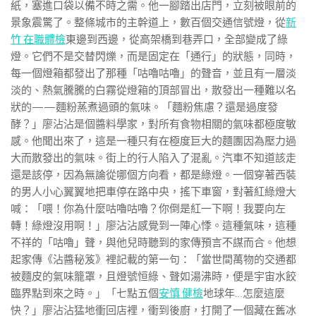
紙，塞進口袋以備不時之需。他一腳踏出店門，立刻被眼前的
景象震驚了。整條城市的主幹道上，數百個交通信號燈，從
新
竹 在職體檢
東邊到西邊，從高架橋到巷弄口，全部變成了綠
燈。它們不是交替閃爍，而是固定在「通行」的狀態，同時，
每一個燈箱都發出了那種「咕嚕咕嚕」的聲音，並且有一層淡
淡的、熱氣騰騰的白霧從燈箱的頂部冒出，散發出一種難以名
狀的——麵粉蒸煮過頭的氣味。「麵粉焦慮？還是過度發
酵？」廖沾沾是個醬料學家，對所有食物相關的氣味都極度敏
感。他聞出來了，這是一種只有在極度巨大的麵團因為壓力過
大而散發出的氣味。街上的行人陷入了混亂。汽車不知道該走
還是該停，因為無論從哪個方向看，都是綠燈。一個穿著西裝
的男人小心翼翼地把車停在路中央，搖下車窗，對著紅綠燈大
喊：「喂！你為什麼咕嚕咕嚕？你倒是紅一下啊！我要向左
轉！綠燈沒用啊！」廖沾沾感覺到一陣心悸。這種氣味，這種
不祥的「咕嚕」聲，與他兒時聽到的家傳預言不謀而合。他想
起家傳《沾醬秘笈》裡記載的第一句：「當世間萬物的交通都
被麵皮的氣味籠罩，且燈號恒綠、聲如湯沸時，便是宇宙水餃
臨界點到來之時。」「七點五個
安慎 健檢
地球年…怎麼這麼
快？」廖沾沾猛地衝回店裡，衝到後廚，打開了一個藏在舊冰