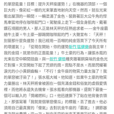
的單戀能量！目標：提升天秤座運勢！」在機器的頂部，一個
巨大的、像彩虹一樣的光束筆直地射向天空。然而，就在光束
衝出屋頂的一瞬間，一輛塗滿了金色、裝飾著巨大公牛角的悍
馬車猛地停在咖啡館門口。駕駛座上走下一個全身肌肉、戴著
鑽石項圈的男人，那人正是林天秤的狂熱追求者——金牛座霸
總牛土豪。牛土豪一腳踢開咖啡館的門，大聲宣布：「天秤！
別管那什麼負運勢！我已經用一百噸的純金箔買下了今天所有
的壞運氣！」「從現在開始，你的運勢
新竹 猛健樂
由我主宰！
我的金錢，就是你的正面能量！」牛土豪的行為，讓張水瓶的
光束在空中瞬間扭曲，與一
新竹 健檢
種夾雜著銅臭味的金色光
芒對撞。天空開始下起了荒謬的雨。雨點不是水，而是閃耀著
淚光的小小黃銅齒輪。「不行！金牛座的物質力量太強了！我
的單戀被汙染了！」張水瓶大喊。他知道，如果牛土豪的物質
力量勝出，林天秤將會被困在一個充滿金錢和俗氣的虛假愛情
裡，而他將永遠失去機會。張水瓶看向那機器，還剩下最後一
個可以輸入的「情緒燃料」口。他迅速撕下了貼在他背後衣領
上，那張寫著「我就是個單戀傻瓜」的標籤，丟了進去。他必
須用自己最真實的「傻氣」去對抗金牛座的「霸氣」！調節器