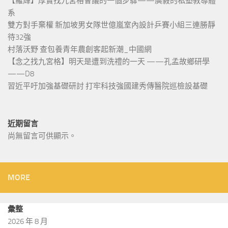
【羅輝】厚實找九宮格會議的一個步驟——廣毅的私塾教導體
系
雙方對手棄權 新加坡男女隊世億嵐室內設計乒賽小組三連勝靜
待32強
村落沃野 查包養青年農創客起新潮_中國網
【念之找九宮格】明天是遭到洗禮的一天 ——孔孟故鄉研學
——D8
習近平吁加強基礎研討 打牢科技強國建秀傳醫院巡檢設基礎
近期留言
尚無留言可供顯示。
MORE
彙整
2026 年 8 月