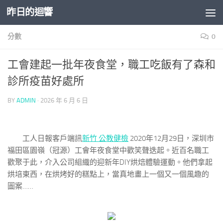
昨日的迴響
Skip to content
分數
0
工會建起一批年夜食堂，職工吃飯有了森和
診所疫苗好處所
BY
ADMIN
·
2026 年 6 月 6 日
工人日報客戶端訊
新竹 公教健檢
2020年12月29日，深圳市
福田區園嶺（冠源）工會年夜食堂中歡笑聲迭起。近百名職工
歡聚于此，介入公司組織的迎新年DIY烘焙體驗運動。他們拿起
烘培東西，在烘烤好的糕點上，當真地畫上一個又一個風趣的
圖案……