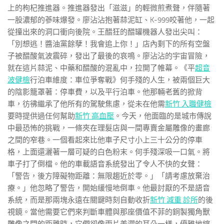
上的枸杞推進器。推進器發出「滋滋」的輕微煎煮聲，伴隨著
一股濃郁的蔘味爆發。廖沾沾抱著蒜泥缸、K-999咬著他，一起
從撞出來的洞口衝向後院。王醋狂的醋罐機器人發出尖叫：
「別想逃！醬油黨餘孽！我會追上你！」店內剩下的所有空盤
子被醋酸氣波震碎，發出了最後的哀鳴。廖沾沾的宇宙冒險，
就在這片蒜泥、中藥和醋酸的混亂中，拉開了帷幕。《平
超音
波健檢
行泊車維度：車位爭奪戰》何手殘的人生，被兩個巨大
的陰影籠罩著：停車費，以及平行泊車。他那輛老舊的掀背
車，彷彿繼承了他所有的駕駛焦慮，從未在他需
新竹 入職健檢
要時提供過任何幫助
新竹 高血壓
。今天，他面臨的是城市傳說
中最恐怖的挑戰，一條夾在理髮店與一間專賣金屬雕像的畫廊
之間的窄巷。一個看起來比他車子尺寸小上三十公分的停車
格，上面還灑著一層可疑的白色粉末。何手殘深吸一口氣。將
車子打了倒檔。他的車載語音系統發出了令人不快的女聲：
「警告，後方障礙物距離：無限趨近於零。」「請考慮放棄治
療。」他忽略了警告，開始緩慢地倒車。他最討厭的不是語音
系統，而是那兩塊永遠在關鍵時刻自動收折
新竹 減重 診所
的後
視鏡。當他需要它們來判斷車體與那座價值不菲的銅製獨角獸