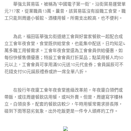
華強北貿易區，被稱為“中國電子第一街”，沿街貿易運營單
元717家，從業職員13萬。曩昔，該貿易區沒有設職工食堂，職
工只能到周邊小餐館、酒樓用餐，所需支出較高，也不便利。
為此，福田區華強北街道總工會與好當家餐飲一起配合成
立工會年夜食堂，食堂既供給堂食，也能集中配送，日均知足4
萬多職工用餐需求。工會年夜食堂還為工會會員供給優惠，如
每份快餐售價優惠；特設工會會員打折菜品；點菜用餐人均50
元以上，工會會員可享用滿50元送10元代金券；會員誕辰可不
花錢支付50元誕辰禮券或許一席全單八折。
在投行年夜廈工會年夜食堂進級改革前，年夜廈白領們或
帶飯，或往周邊餐飲店用餐，或叫外賣。但是，周邊寫字樓林
立，白領良多，配套的餐飲店較少，午時用餐常需求排長隊，
碰到下雨等惡劣氣象，出外吃飯更是一件令人頭疼的工作。