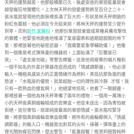
天秤的運勢越差，他那股積壓已久、無處安放的單戀能量就會
越發瘋狂地實體化。上次林天秤的戀愛運勢跌至百分之二十，
張水瓶就發現他的廚房裡長滿了巨大的、形狀是林天秤側臉的
粉紅色蘑菇。他必須在今天結束前，將林天秤的運勢至少提升
到零。否則
新竹 家醫科
，他那份單戀就會變成某種具備攻擊性
的實體。他緊張地跑進他堆滿了星座圖表和過期甜甜圈的地下
室，那裡放著他的秘密武器。「我需要星象學輔助儀！」他衝
到一個像是老式彈珠臺的機器前，上面貼滿了「巨蟹座已
哭」、「處女座勿碰」等警告標籤。這是他用廢棄的唱片機和
一個不知名的外星計算器改造而成的「情感調節器」。他必須
輸入一種極具感染力的正面情緒作為燃料，來抵抗那負面的運
勢波。「水瓶座的優勢，就是超脫一切的理性與冷靜…才怪！我
只有一腔熱血的傻氣啊！」他絕望地低吼。他看了一眼腳邊。
那裡放著一個他為林天秤準備了兩年的禮物：一個用一萬塊小
小的天秤座黃銅齒輪組成的音樂盒。他從未送出，因為害怕被
拒絕。這份害怕，就是純度最高的單戀情感。張水瓶咬緊牙
關，將那個黃銅齒輪音樂盒砸爛，將所有的齒輪都倒入「情感
調節器」的輸入口。機器發出刺耳的尖叫，接著，彈珠臺上的
燈光開始瘋狂閃爍，發出警告。「能量超載！檢測到極致純粹