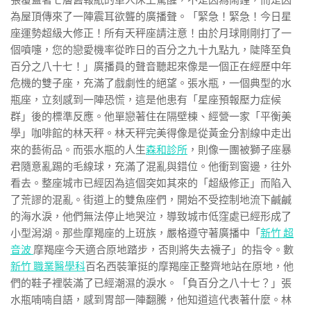
張覆蓋著七層舊報紙的單人床上驚醒，不是因為鬧鐘，而是因
為屋頂傳來了一陣震耳欲聾的廣播聲。「緊急！緊急！今日星
座運勢超級大修正！所有天秤座請注意！由於月球剛剛打了一
個噴嚏，您的戀愛機率從昨日的百分之九十九點九，陡降至負
百分之八十七！」廣播員的聲音聽起來像是一個正在經歷中年
危機的雙子座，充滿了戲劇性的絕望。張水瓶，一個典型的水
瓶座，立刻感到一陣恐慌，這是他患有「星座預報壓力症候
群」後的標準反應。他單戀著住在隔壁棟、經營一家「平衡美
學」咖啡館的林天秤。林天秤完美得像是從黃金分割線中走出
來的藝術品。而張水瓶的人生
森和診所
，則像一團被獅子座暴
君隨意亂踢的毛線球，充滿了混亂與錯位。他衝到窗邊，往外
看去。整座城市已經因為這個突如其來的「超級修正」而陷入
了荒謬的混亂。街道上的雙魚座們，開始不受控制地流下鹹鹹
的海水淚，他們無法停止地哭泣，導致城市低窪處已經形成了
小型潟湖。那些摩羯座的上班族，嚴格遵守著廣播中「
新竹 超
音波
摩羯座今天適合原地踏步，否則將失去襪子」的指令。數
新竹 職業醫學科
百名西裝筆挺的摩羯座正整齊地站在原地，他
們的鞋子裡裝滿了已經潮濕的淚水。「負百分之八十七？」張
水瓶喃喃自語，感到胃部一陣翻騰，他知道這代表著什麼。林