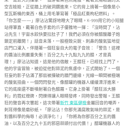
來一聲巨大的撞擊。一個穿著黑色燕尾服、戴著太陽眼鏡的太
空吉娃娃，正從牆上的破洞鑽進來。它的背上揹著一個像是小
型瓦斯桶的東西，桶上用毛筆寫著「極品紅棗枸杞燃料」。
「你怎麼——」廖沾沾驚訝地瞪大了眼睛。K-999用它的小短腿
站得筆直，戴著白色手套的爪子優雅地一揮：「沒時間了，沾
沾先生！宇宙水餃快要拉肚子了！我們必須在你被醋酸離子炮
鎖定前離開！」話音未落，一股極致尖銳、刺鼻的酸氣猛地從
店門口灌入，伴隨著一個狂妄自大的電子音效：「警告！這裡
的醬油比例嚴重失衡！百分之九十九點九九的醋，才是真
理！」廖沾沾知道，這是他的宿敵，王醋狂，已經找上門了。
他的宇宙冒險，被迫從他對蒜泥的焦慮中，正式開始了。一個
狂妄的影子佔滿了那扇被撞破的牆門邊緣，光線一瞬間被極端
的酸氣扭曲。一個閃閃發光、像醋罐的機器人緩緩漂浮進來，
它的底座還不斷噴射著白色醋霧。它身上掛著「醋狂派大勝
利」的霓虹燈牌，閃爍得讓人眼睛發疼，同時發出警報。王醋
狂的聲音再次響起，這次帶著
新竹 東區健檢
金屬回音的嘲弄，
刺耳得像是磨砂紙。「廖沾沾！你那充滿腐敗氣味的蒜泥，是
對醬料學的侮辱！必須淨化！」「你將為你那百分之五的醬
油，以及百分之九十五的邪惡蒜頭付出代價！」醋罐機器人的