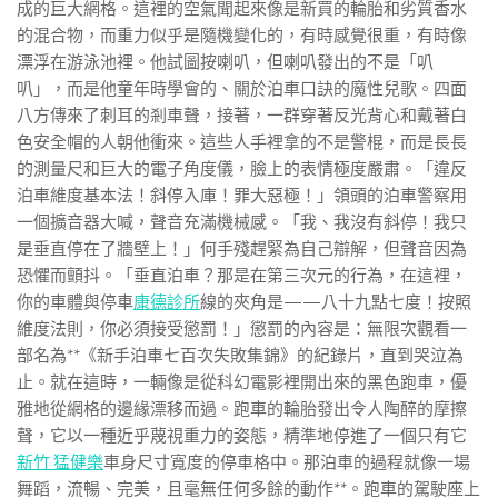
成的巨大網格。這裡的空氣聞起來像是新買的輪胎和劣質香水
的混合物，而重力似乎是隨機變化的，有時感覺很重，有時像
漂浮在游泳池裡。他試圖按喇叭，但喇叭發出的不是「叭
叭」，而是他童年時學會的、關於泊車口訣的魔性兒歌。四面
八方傳來了刺耳的剎車聲，接著，一群穿著反光背心和戴著白
色安全帽的人朝他衝來。這些人手裡拿的不是警棍，而是長長
的測量尺和巨大的電子角度儀，臉上的表情極度嚴肅。「違反
泊車維度基本法！斜停入庫！罪大惡極！」領頭的泊車警察用
一個擴音器大喊，聲音充滿機械感。「我、我沒有斜停！我只
是垂直停在了牆壁上！」何手殘趕緊為自己辯解，但聲音因為
恐懼而顫抖。「垂直泊車？那是在第三次元的行為，在這裡，
你的車體與停車
康德診所
線的夾角是——八十九點七度！按照
維度法則，你必須接受懲罰！」懲罰的內容是：無限次觀看一
部名為**《新手泊車七百次失敗集錦》的紀錄片，直到哭泣為
止。就在這時，一輛像是從科幻電影裡開出來的黑色跑車，優
雅地從網格的邊緣漂移而過。跑車的輪胎發出令人陶醉的摩擦
聲，它以一種近乎蔑視重力的姿態，精準地停進了一個只有它
新竹 猛健樂
車身尺寸寬度的停車格中。那泊車的過程就像一場
舞蹈，流暢、完美，且毫無任何多餘的動作**。跑車的駕駛座上