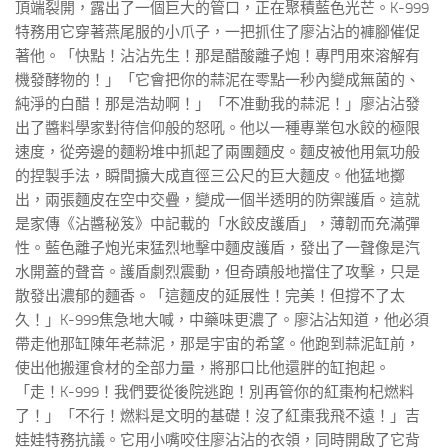
頂端裂開，露出了一個巨大的管口，正在聚積藍色光芒。K-999
特務用它穿著燕尾服的小爪子，一把抓住了廖沾沾的褲腳催促
著他。「快點！沾沾先生！那是醋酸離子炮！專門用來溶解有
機發酵物的！」「它會把你的蒜泥在零點一秒內變成無菌的、
純淨的白醋！那是浩劫啊！」「不准動我的蒜泥！」廖沾沾發
出了醬料學家對待信仰般的怒吼。他以一種專業包水餃的極限
速度，從旁邊的麵粉堆中抓起了兩團麵皮。麵皮被他用氣功般
的捏製手法，瞬間擴大成直徑三公尺的巨大麵皮。他猛地擲
出，兩張麵皮在空中交疊，變成一個半透明的防禦護盾。這就
是家傳《沾醬秘笈》中記載的「水餃皮護盾」，薄韌而充滿彈
性。藍色離子炮光束猛烈地擊中麵皮護盾，發出了一聲像是汽
水開蓋的聲音。護盾劇烈震動，但奇蹟般地擋住了攻擊，只是
散發出濃郁的麵香。「這麵皮的延展性！完美！但撐不了太
久！」K-999焦急地大喊，中藥味更濃了。廖沾沾知道，他必須
帶走他那缸陳年老蒜泥，那是宇宙的希望。他跑到蒜泥缸前，
使出他搬運食材的全部力量，將那口比他還胖的缸抱起。
「走！K-999！我們要從後院逃跑！別再管你的紅棗枸杞燃料
了！」「不行！燃料是文明的基礎！沒了紅棗我飛不遠！」吉
娃娃特務抗議。它用小嘴咬住廖沾沾的衣領，同時開啟了它背