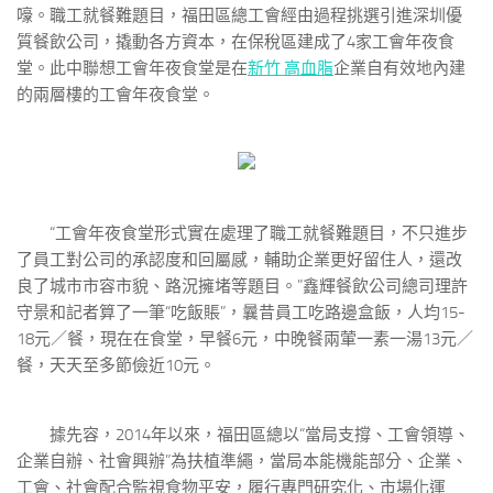
嚎。職工就餐難題目，福田區總工會經由過程挑選引進深圳優
質餐飲公司，撬動各方資本，在保稅區建成了4家工會年夜食
堂。此中聯想工會年夜食堂是在
新竹 高血脂
企業自有效地內建
的兩層樓的工會年夜食堂。
“工會年夜食堂形式實在處理了職工就餐難題目，不只進步
了員工對公司的承認度和回屬感，輔助企業更好留住人，還改
良了城市市容市貌、路況擁堵等題目。”鑫輝餐飲公司總司理許
守景和記者算了一筆“吃飯賬”，曩昔員工吃路邊盒飯，人均15-
18元／餐，現在在食堂，早餐6元，中晚餐兩葷一素一湯13元／
餐，天天至多節儉近10元。
據先容，2014年以來，福田區總以“當局支撐、工會領導、
企業自辦、社會興辦”為扶植準繩，當局本能機能部分、企業、
工會、社會配合監視食物平安，履行專門研究化、市場化運