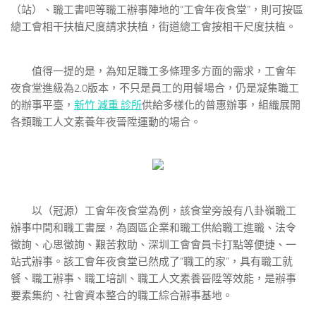
（站）、職工書吧等職工辦事陣地的“工會年夜食堂”，則可按區
總工會相干扶植尺度請求扶植，街道總工會按相干尺度扶植。
值得一提的是，為知足職工多條理多方面的需求，工會年
夜食堂進級為2.0版本，不只是員工的用餐場合，仍是凝集職工
的辦事平臺，
新竹 減重 診所
供給多樣化的普惠辦事，組織展開
各類職工人文素養年夜晉陞運動的場合。
以（冠源）工會年夜食堂為例，該食堂旁設有八卦嶺職工
辦事中間和職工書屋，為園區企業和職工供給職工進職、法令
徵詢、心思徵詢、艱苦救助、深圳工會會員卡打點等便捷、一
站式辦事。該工會年夜食堂已然成了“職工的家”，具有職工就
餐、職工辦事、職工培訓、職工人文素養晉陞等效能，是辦事
要素集約、社會資本整合的職工綜合辦事基地。