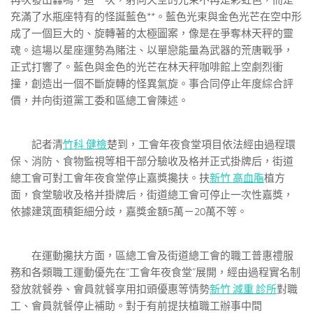
再次發出轟鳴，這一次，射向天空的光束不再是彩虹色，而是
充滿了水瓶座特有的怪誕藍色**。藍色光束與金色光芒在空中形
成了一個巨大的、旋轉著的太極圖案，像是在爭奪林天秤的靈
魂。這場以星座運勢為賭注、以單戀能量為武器的荒唐戰爭，
正式打響了。藍色與金色的光芒在林天秤咖啡館上空劇烈衝
撞，創造出一個不斷旋轉的怪異氣旋。事合同停止年度綜合評
價，并向街道黨工委和區總工會陳述。
記者清
竹科 健檢
楚到，工會年夜食堂項目依法經由過程環
保、消防、食物監視等相干部分驗收及格并正式掛牌后，街道
總工會可對工會年夜食堂停止嘉獎攙扶。扶
新竹 高血脂
植方
面，食堂驗收及格并掛牌后，街道總工會可停止一次性嘉獎，
依據建筑面積鉅細分歧，嘉獎金額5萬－20萬不等。
在運動攙扶方面，區總工會及街道總工會的職工普惠禮服
務和各類職工運動優先在“工會年夜食堂”展開，經由過程實名制
發放就餐券、會員就餐享用扣頭優惠等情勢
新竹 減重 診所
對職
工、會員就餐停止補助。對于有前提扶植職工辦事中間