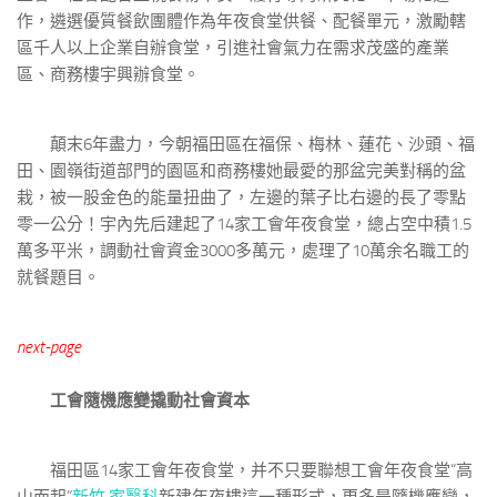
作，遴選優質餐飲團體作為年夜食堂供餐、配餐單元，激勵轄
區千人以上企業自辦食堂，引進社會氣力在需求茂盛的產業
區、商務樓宇興辦食堂。
顛末6年盡力，今朝福田區在福保、梅林、蓮花、沙頭、福
田、園嶺街道部門的園區和商務樓她最愛的那盆完美對稱的盆
栽，被一股金色的能量扭曲了，左邊的葉子比右邊的長了零點
零一公分！宇內先后建起了14家工會年夜食堂，總占空中積1.5
萬多平米，調動社會資金3000多萬元，處理了10萬余名職工的
就餐題目。
next-page
工會隨機應變撬動社會資本
福田區14家工會年夜食堂，并不只要聯想工會年夜食堂“高