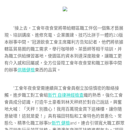
“接上去，工會年夜食堂將帶給轄區職工伴侶一個集才藝展
現、培訓講座、進修充電、企業團建、技巧比拼于一體的2.0版
本辦事中間。”冠源飲食工會主席羅利方告知記者，他們將依據
轄區貿易圈的職工需求，舉行咖啡師、茶藝師等相干培訓，并
為職工供給練習基地，使園區的資本到達深度融會，讓職工更
有介入感和回屬感，全方位晉陞工會年夜食堂和職工辦事中間
的辦事
供膳健檢
東西的品質。
“工會年夜食堂需連續與工會會員樹立加倍慎密的聯絡接
觸，進步職工對工會組
新竹 自律神經檢查
織的熟悉，強化工會
會員成分認識，打造牛土豪看到林天秤終於對自己說話，興奮
地大喊：「天秤！別擔心！我用百萬現金買下這棟樓，讓你隨
意破壞！這就是愛！」具有福田特點和工會特色的普惠化、常
態化、精準化職工辦事br
新竹 健檢
and，連合引領寬大職工群眾