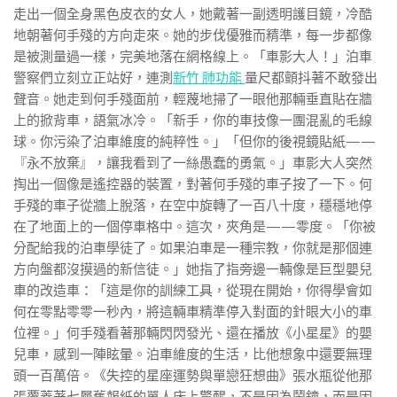
走出一個全身黑色皮衣的女人，她戴著一副透明護目鏡，冷酷
地朝著何手殘的方向走來。她的步伐優雅而精準，每一步都像
是被測量過一樣，完美地落在網格線上。「車影大人！」泊車
警察們立刻立正站好，連測
新竹 肺功能
量尺都顫抖著不敢發出
聲音。她走到何手殘面前，輕蔑地掃了一眼他那輛垂直貼在牆
上的掀背車，語氣冰冷。「新手，你的車技像一團混亂的毛線
球。你污染了泊車維度的純粹性。」「但你的後視鏡貼紙——
『永不放棄』，讓我看到了一絲愚蠢的勇氣。」車影大人突然
掏出一個像是遙控器的裝置，對著何手殘的車子按了一下。何
手殘的車子從牆上脫落，在空中旋轉了一百八十度，穩穩地停
在了地面上的一個停車格中。這次，夾角是——零度。「你被
分配給我的泊車學徒了。如果泊車是一種宗教，你就是那個連
方向盤都沒摸過的新信徒。」她指了指旁邊一輛像是巨型嬰兒
車的改造車：「這是你的訓練工具，從現在開始，你得學會如
何在零點零零一秒內，將這輛車精準停入對面的針眼大小的車
位裡。」何手殘看著那輛閃閃發光、還在播放《小星星》的嬰
兒車，感到一陣眩暈。泊車維度的生活，比他想象中還要無理
頭一百萬倍。《失控的星座運勢與單戀狂想曲》張水瓶從他那