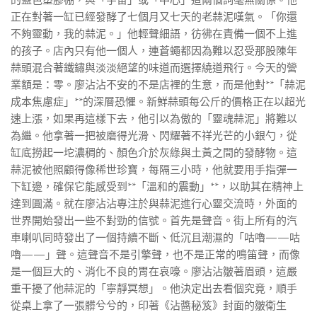
的藍色塑膠棚，與「宇宙」或「中心」這兩個詞毫無關係。他
正在對著一缸已經發酵了七個月又七天的老蒜泥嘆氣。「你還
不夠靈動，我的蒜泥。」他輕聲細語，彷彿在責備一個不上進
的孩子。店內只有他一個人，連蒼蠅都因為難以忍受那股陳年
蒜頭混合著鐵鏽與淡淡絕望的味道而選擇繞道飛行。今天的營
業額是：零。廖沾沾不安的不是店裡的生意，而是他對**「蒜泥
成本焦慮症」**的深層恐懼。新鮮蒜頭每公斤的價格正在以超光
速上漲，如果再這樣下去，他引以為傲的「靈魂蒜泥」將難以
為繼。他拿著一把被磨得光滑、閃耀著不祥光芒的小銀勺，從
缸底撈起一坨濃稠的、顏色介於灰綠與土黃之間的發酵物。這
蒜泥被他照顧得像稀世珍寶，每隔三小時，他就要用手指彈一
下缸邊，確保它能感受到**「溫和的震動」**，以助其在精神上
達到圓滿。就在廖沾沾專注於與蒜泥進行心靈交流時，外面的
世界開始發出一些不對勁的信號。首先是聲音。街上所有的汽
車喇叭同時發出了一個持續不斷、低沉且潮濕的「咕嚕——咕
嚕——」聲。這聲音不是引擎聲，也不是正常的鳴笛聲，而像
是一個巨大的、消化不良的胃在哀嚎。廖沾沾皺著眉頭，這嚴
重干擾了他蒜泥的「寧靜冥想」。他決定出去看個究竟，順手
從桌上拿了一張髒兮兮的，印著《沾醬秘笈》封面的皺衛生