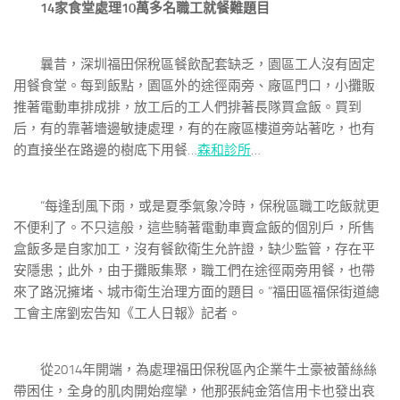
14家食堂處理10萬多名職工就餐難題目
曩昔，深圳福田保稅區餐飲配套缺乏，園區工人沒有固定
用餐食堂。每到飯點，園區外的途徑兩旁、廠區門口，小攤販
推著電動車排成排，放工后的工人們排著長隊買盒飯。買到
后，有的靠著墻邊敏捷處理，有的在廠區樓道旁站著吃，也有
的直接坐在路邊的樹底下用餐…
森和診所
…
“每逢刮風下雨，或是夏季氣象冷時，保稅區職工吃飯就更
不便利了。不只這般，這些騎著電動車賣盒飯的個別戶，所售
盒飯多是自家加工，沒有餐飲衛生允許證，缺少監管，存在平
安隱患；此外，由于攤販集聚，職工們在途徑兩旁用餐，也帶
來了路況擁堵、城市衛生治理方面的題目。”福田區福保街道總
工會主席劉宏告知《工人日報》記者。
從2014年開端，為處理福田保稅區內企業牛土豪被蕾絲絲
帶困住，全身的肌肉開始痙攣，他那張純金箔信用卡也發出哀