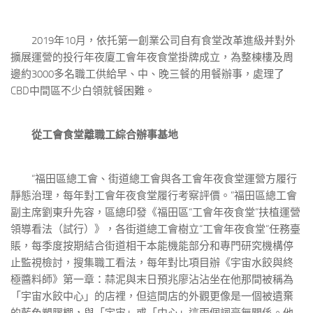
2019年10月，依托第一創業公司自有食堂改革進級并對外
擴展運營的投行年夜廈工會年夜食堂掛牌成立，為整棟樓及周
邊約3000多名職工供給早、中、晚三餐的用餐辦事，處理了
CBD中間區不少白領就餐困難。
從工會食堂離職工綜合辦事基地
“福田區總工會、街道總工會與各工會年夜食堂運營方履行
靜態治理，每年對工會年夜食堂履行考察評價。”福田區總工會
副主席劉東升先容，區總印發《福田區“工會年夜食堂”扶植運營
領導看法（試行）》，各街道總工會樹立“工會年夜食堂”任務臺
賬，每季度按期結合街道相干本能機能部分和專門研究機構停
止監視檢討，搜集職工看法，每年對比項目辦《宇宙水餃與終
極醬料師》第一章：蒜泥與末日預兆廖沾沾坐在他那間被稱為
「宇宙水餃中心」的店裡，但這間店的外觀更像是一個被遺棄