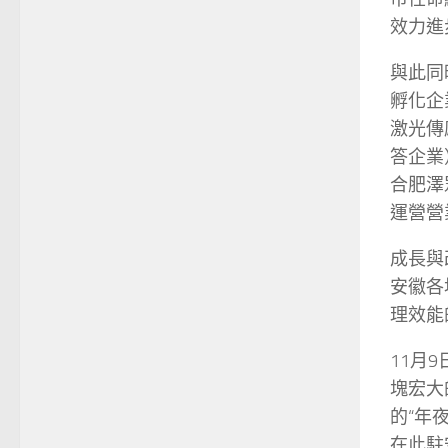
效力進
與此同
孵化企
激光傳
答企業
合肥澤
運營營
成長與
安徽各
理效能
11月
塊宏大
的“年
在此駐