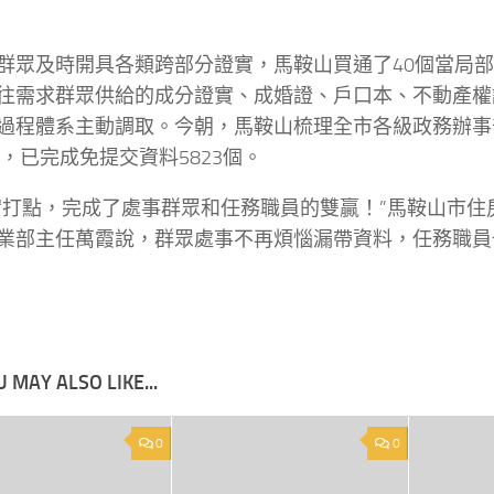
群眾及時開具各類跨部分證實，馬鞍山買通了40個當局部
往需求群眾供給的成分證實、成婚證、戶口本、不動產權
過程體系主動調取。今朝，馬鞍山梳理全市各級政務辦事
8個，已完成免提交資料5823個。
實打點，完成了處事群眾和任務職員的雙贏！”馬鞍山市住
業部主任萬霞說，群眾處事不再煩惱漏帶資料，任務職員
 MAY ALSO LIKE...
0
0