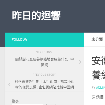
Skip to content
昨日的迴響
FOLLOW:
未分類
NEXT STORY
安
開闢甜心查包養網陸地寶躲靠什么_中
國網
養
PREVIOUS STORY
村落復興外行動丨太行山間，探尋小山
村的復興之道_查包養網站比擬中國網
BY
ADMI
原題目
搜尋