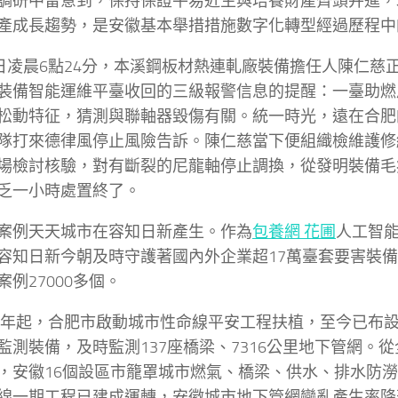
調研中留意到，保持保證平易近生與培養財產齊頭并進，
產成長趨勢，是安徽基本舉措措施數字化轉型經過歷程中
2日凌晨6點24分，本溪鋼板材熱連軋廠裝備擔任人陳仁慈
裝備智能運維平臺收回的三級報警信息的提醒：一臺助燃
松動特征，猜測與聯軸器毀傷有關。統一時光，遠在合肥
隊打來德律風停止風險告訴。陳仁慈當下便組織檢維護修
場檢討核驗，對有斷裂的尼龍軸停止調換，從發明裝備毛
乏一小時處置終了。
案例天天城市在容知日新產生。作為
包養網 花圃
人工智
容知日新今朝及時守護著國內外企業超17萬臺套要害裝
案例27000多個。
15年起，合肥市啟動城市性命線平安工程扶植，至今已布設1
監測裝備，及時監測137座橋梁、7316公里地下管網。
，安徽16個設區市籠罩城市燃氣、橋梁、供水、排水防
線一期工程已建成運轉，安徽城市地下管網變亂產生率降落