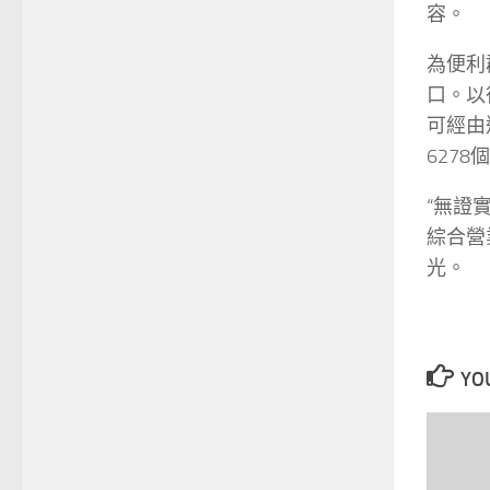
容。
為便利
口。以
可經由
627
“無證
綜合營
光。
YOU