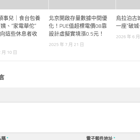
穎事兒｜食台包養
北京開啟存量數據中間優
烏拉泊古
阿姨、“家電華佗”
化！PUE值超標電價08靠
一座“破城
晚向這些休息者收
設計虛擬實境漲0.5元！
2026 年 6 月
2025 年 7 月 21 日
2 月 10 日
言
名稱
*
電子郵件地址
*