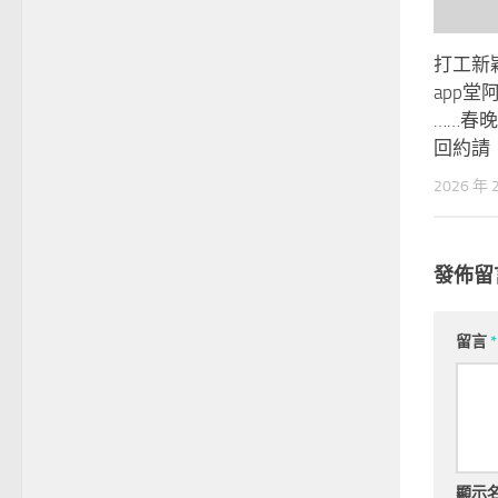
打工新
app堂
……春
回約請
2026 年 
發佈留
留言
*
顯示