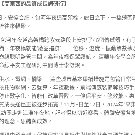
【高東西的品質成長調研行】
7日，安徽合肥，包河年夜道高架橋，麗日之下，一橋飛架
流往來輻聚。
在包河年夜道高架橋跨紫云路段上安排了46個傳感器，有
備，年夜橋就能‘啟齒措辭’——位移、溫度、振動等數據
命線聰明監管中間，為年夜橋保駕護航。”清華年夜學合
命線平安工程研討中間博士李舒說。
供水、電網、橋梁……這些城市基本舉措措施是包管日常
依托物聯網、云盤算、年夜數據、前端傳感裝備等技巧手
停止數字化、智能化改革晉陞，一條保平安、強效能、惠
質成長途徑正被逐步拓寬！11月6日至12日，2024年“
采訪團走進江淮年夜地，記者得以切近察看、體驗安徽各
的理念、思緒與成效。