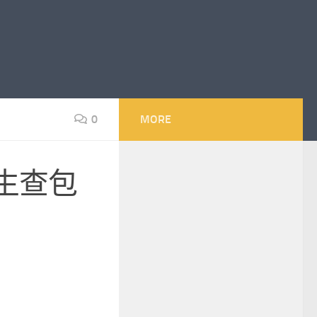
0
MORE
生查包