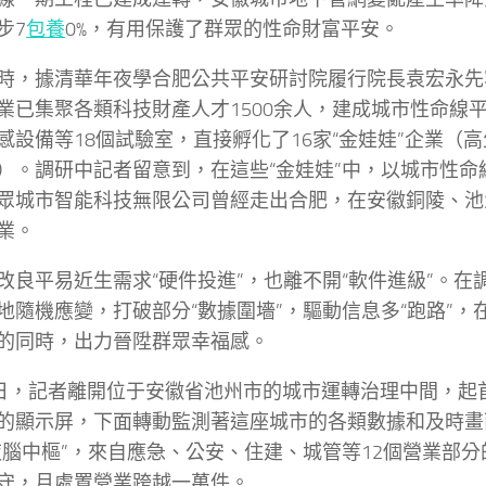
步7
包養
0%，有用保護了群眾的性命財富平安。
時，據清華年夜學合肥公共平安研討院履行院長袁宏永先
業已集聚各類科技財產人才1500余人，建成城市性命線
感設備等18個試驗室，直接孵化了16家“金娃娃”企業（
）。調研中記者留意到，在這些“金娃娃”中，以城市性命
眾城市智能科技無限公司曾經走出合肥，在安徽銅陵、池
業。
改良平易近生需求“硬件投進”，也離不開“軟件進級”。在
地隨機應變，打破部分“數據圍墻”，驅動信息多“跑路”，
的同時，出力晉陞群眾幸福感。
9日，記者離開位于安徽省池州市的城市運轉治理中間，起
的顯示屏，下面轉動監測著這座城市的各類數據和及時
夜腦中樞”，來自應急、公安、住建、城管等12個營業部
守，月處置營業跨越一萬件。