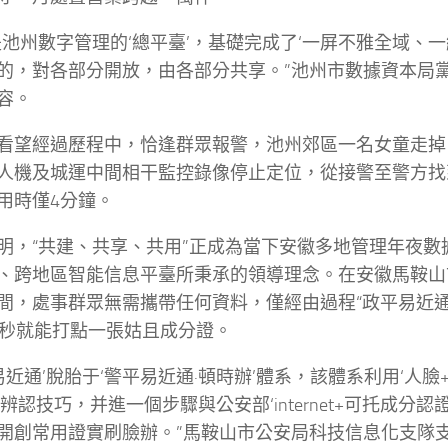
是池州數字管理的‘總平臺’，基礎完成了‘一屏不雅全域、一
的，對各部分開放，由各部分共享。”池州市數據資本局
容。
看望經過歷程中，恰逢群眾報警，池州郊區一名女童走掉
人機及城運中間相干監控錄像停止定位，從接警至警方找
用時僅4分鐘。
明，“共建、共享、共用”正成為當下安徽多地管理年夜數
、跨地區智能信息平臺所秉承的領導理念。在安徽馬鞍山
間，處事群眾無需攜帶任何資料，僅經由過程“政平易近通
0秒就能打點一張姑且成分證。
平易近通’脫胎于‘警平易近通·頓時辦’體系，該體系利用‘人臉
重辨認技巧，并進一個步驟與公安部‘internet+可托成分
開創常用證實刷臉辦。”馬鞍山市公安局科技信息化支隊