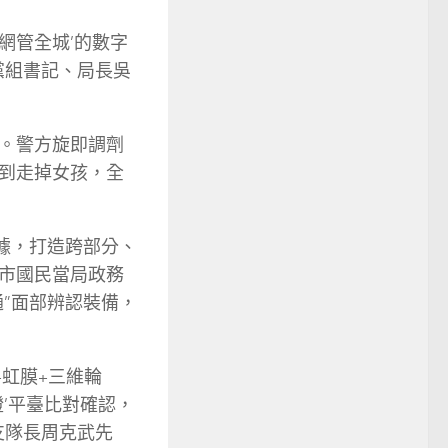
網管全城’的數字
黨組書記、局長吳
。警方旋即調劑
到走掉女孩，全
據，打造跨部分、
市國民當局政務
”面部辨認裝備，
+虹膜+三維輪
認證’平臺比對確認，
支隊長周克武先