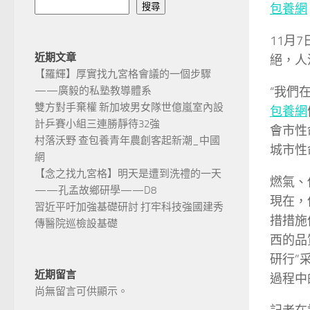
包養網
搜尋
11月
近期文章
絕，人
【羅輝】厚實找九宮格會議的一個步驟
“我們
——廣毅的私塾教導體系
雙方對手棄權 新加坡男女隊世億嵐室內設
包養網
計乒賽小組三連勝靜待32強
會市性
村落沃野 查包養青年農創客起新潮_中國
城市性
網
【念之找九宮格】明天是遭到洗禮的一天
燃氣、
——孔孟故鄉研學——D8
現在，
習近平吁加強基礎研討 打牢科技強國建秀
措措施
傳醫院巡檢設基礎
西的品
研行”
近期留言
過程中
尚無留言可供顯示。