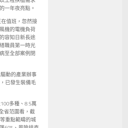
以工程扶植需求
的一年夜亮點。
正在值班，忽然接
風機的電機負荷
的容知日新長途
繕職員第一時光
病至全部案例閉
能驅動的產業辦事
備，已發生裝備毛
00多種、8.5萬
從全省范圍看，截
澇等重點範疇的城
60%、風險排查