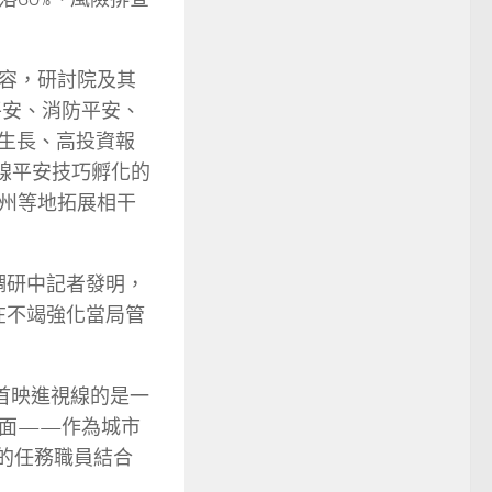
容，研討院及其
平安、消防平安、
高生長、高投資報
線平安技巧孵化的
州等地拓展相干
調研中記者發明，
在不竭強化當局管
首映進視線的是一
畫面——作為城市
分的任務職員結合