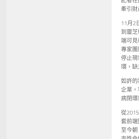
記者在
牽引財
11月
到靈芝
端可見
專家團
停止現
環，缺
如許的
企業，
病閉環
從20
套前端
至今朝
市性命