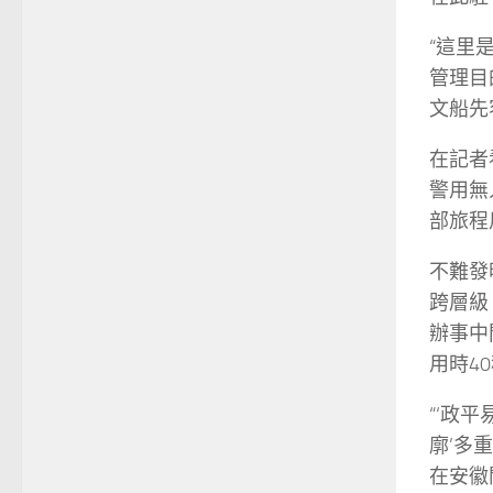
“這里
管理目
文船先
在記者
警用無
部旅程
不難發
跨層級
辦事中
用時4
“‘政
廓’多
在安徽