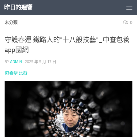
昨日的迴響
Skip to content
未分類
0
守護春運 鐵路人的“十八般技藝”_中查包養
app國網
BY
ADMIN
·
2025 年 5 月 17 日
包養網比擬