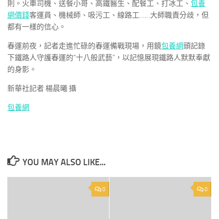
則。火車司機、送餐小哥、高鐵醫生、配餐工、打冰工、
包養
網價錢
客運員、機械師、吸污工、線路工……大師職責分歧，但
都有一樣的信心。
春運前夜，記者走進忙碌的春運備戰現場，用鏡
包養網
頭記錄
下鐵路人守護春運的“十八般武藝”，以記憶展現鐵路人默默奉獻
的身影。
新華社記者 楊晨曦 攝
包養網
YOU MAY ALSO LIKE...
0
0