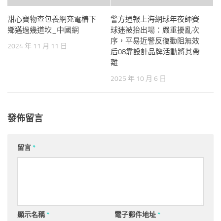
甜心寶物查包養網充電樁下
警方通報上海網球年夜師賽
鄉邁過幾道坎_中國網
球迷被抬出場：嚴重擾亂次
序，平易近警反復勸阻無效
2024 年 11 月 11 日
后08靠設計品牌活動將其帶
離
2025 年 10 月 6 日
發佈留言
留言
*
顯示名稱
*
電子郵件地址
*