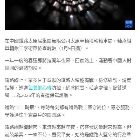
在中國鐵路太原局集團無限公司太原車輛段輪軸車間，軸承組
車輛鉗工李衛萍檢查輪軸（1月9日攝）。
一年一度的春運即將拉開年夜幕。回家路上，涌動著中國人對
團圓的溫熱期盼。
鐵路線上，眾多甘于奉獻的鐵路人積極備戰，檢修維護、調度
指揮、巡邏
包養網心得
防控、鏟冰除雪、毛病處理、配餐送
餐……為2025年的春運保駕護航。
鐵路“十二時辰”，每時每刻都有鐵路職工堅守崗位，專心服務，
守護通往千家萬戶的團圓路。
鐵路網越織越密、車流越來越年夜、搭客發送量越來越高，但
兢兢業業、一絲不茍、嚴保平安，始終是鐵路人堅守的行為準