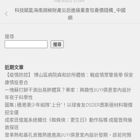
PREVIOUS STORY
科技賦能海南胡椒財產災后進級重查包養價錢構_中國
網
搜尋
搜尋
近期文章
【疫情防控】 博山區病院森和診所體檢：戰疫情眾擎易舉 保安
康情投意合
一塊蘇打餅干測出易胖體質？專家：興趣性JIUYI俱意室內設計
年夜于科學性
圖集 | 穗港澳少年組隊“上分“！以球會友OSDER奧斯德材料報價
迎全運
成家班億嵐系統櫃任《蜘蛛俠：更生日》動作指導 成龍曾飛倫
敦探班
登革熱和基孔肯雅熱進進高JIUYI俱意室內設計發期，該若何預