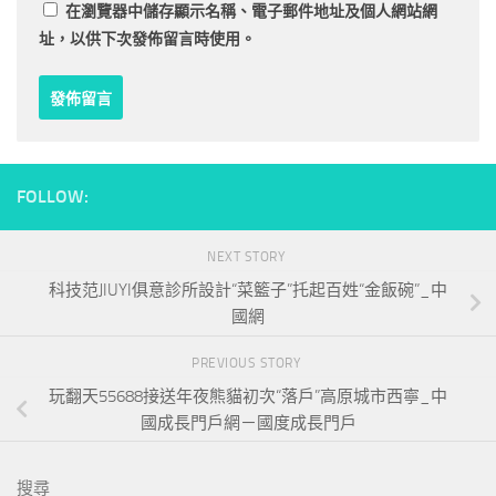
在
瀏覽器
中儲存顯示名稱、電子郵件地址及個人網站網
址，以供下次發佈留言時使用。
FOLLOW:
NEXT STORY
科技范JIUYI俱意診所設計“菜籃子”托起百姓“金飯碗”_中
國網
PREVIOUS STORY
玩翻天55688接送年夜熊貓初次“落戶”高原城市西寧_中
國成長門戶網－國度成長門戶
搜尋