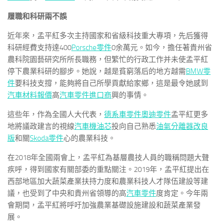
履職和科研兩不誤
近年來，孟平紅多次主持國家和省級科技重大專項，先后獲得
科研經費支持達400
Porsche零件
0余萬元。如今，擔任著貴州省
農科院園藝研究所所長職務，但繁忙的行政工作并未使孟平紅
停下農業科研的腳步。她說，越是貧窮落后的地方越需
BMW零
件
要科技支撐，能夠將自己所學貢獻給家鄉，這是最令她感到
汽車材料報價
高
汽車零件進口商
興的事情。
這些年，作為全國人大代表，
德系車零件
奧迪零件
孟平紅更多
地將議政建言的視線
汽車機油芯
投向自己熟悉
油氣分離器改良
版
和關
Skoda零件
心的農業科技。
在2018年全國兩會上，孟平紅為基層農技人員的職稱問題大聲
疾呼，得到國家有關部委的重點關注。2019年，孟平紅提出在
西部地區加大蔬菜產業扶持力度和農業科技人才隊伍建設等建
議，也受到了中央和貴州省領導的高
汽車零件
度肯定。今年兩
會期間，孟平紅將呼吁加強農業基礎設施建設和蔬菜產業發
展。