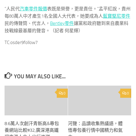
“人民代
汽車零件報價
表既是榮譽，更是責任。”孟平紅說，貴州
每80萬人中才產生1名全國人大代表，她要成為人
藍寶堅尼零件
民的傳聲筒、代言人，
Bentley零件
讓黨和政府聽到來自農業科
技戰線最基層的聲音。（記者 何星輝）
TC:osder9follow7
YOU MAY ALSO LIKE...
0
0
8.6萬人次創汗青新高&專包
河聲：品讀收集熱議語，體
養網站比較#32;廣深港高鐵
悟專包養行情中國精力和氣