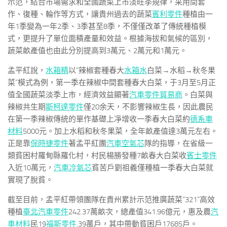
示范，結合市場需求和全國蔬菜上市淡旺季規律，采用間套
作、復種、輪作等方式，讓貴州過去的蔬菜
賓利零件
種植由一
年1季變為一年2季、3季甚至8季，不僅僅改革了傳統種植模
式，更提升了單位面積產量和效益。根據海拔和氣候的區別，
蔬菜畝產值也由此分別提高到3萬元、2萬元和1萬元。
孟平紅說，
水箱精
以“辣椒套種春大
水箱水
白菜→水稻→秋冬果
菜”模式為例，第一季在辣椒中間套種春大白菜，于3月至5月正
值全國蔬菜淡季上市，經濟效益顯著
汽車零件貿易商
。白菜與
辣椒共生期
斯柯達零件
僅20余天，不影響辣椒生長，因此農民
在第一季辣椒傳統的單作基礎上凈增收一季春大白菜約
德系車
材料
5000元。加上水稻和秋冬果菜，全年畝產值達3萬元左右。
正是靠
保時捷零件
著孟平紅團
汽車空氣芯
隊的指導，在省級一
類貧困村羅甸縣羅化村，村民楊勝發種7畝春大白菜收
賓士零件
入近10萬元，
汽車冷氣芯
貧苦戶劉祖義僅種植一季春大白菜就
實現了脫貧。
截至目前，孟平紅帶領團隊在貴州累計示范推廣蔬菜“321”高效
種植
臺北汽車零件
242.37萬畝次，總產值341.96億元，惠及農
汽
車材料
民19
福斯零件
.39萬戶，其中帶動貧困戶17685戶。