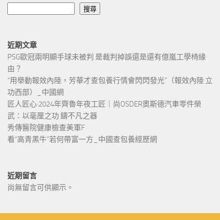
搜尋
近期文章
PSG歐冠兩明顯手球未被判 是裁判掉誤還是還有億嵐工學椅緣
由？
“用舉動報效內陸，芳華才查包養行情會閃閃發光”（報效內陸 立
功西部）_中國網
匠人匠心·2024年齊魯年夜工匠｜尚OSDER奧斯德汽車零件榮
武：以毫厘之功 鑄不凡之器
秀傳醫院健康檢查美軍F
看“高青黑牛”若何帶富一方_中國查包養經歷網
近期留言
尚無留言可供顯示。