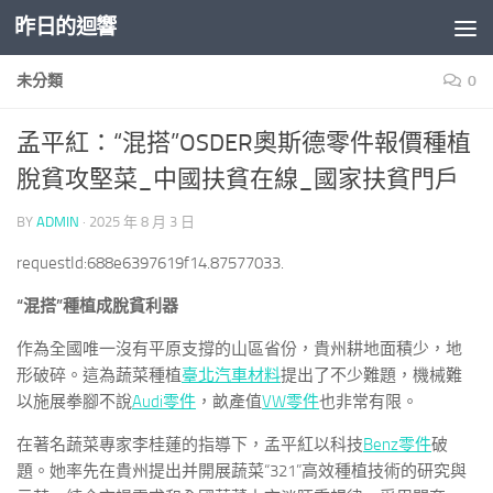
昨日的迴響
Skip to content
未分類
0
孟平紅：“混搭”OSDER奧斯德零件報價種植
脫貧攻堅菜_中國扶貧在線_國家扶貧門戶
BY
ADMIN
·
2025 年 8 月 3 日
requestId:688e6397619f14.87577033.
“混搭”種植成脫貧利器
作為全國唯一沒有平原支撐的山區省份，貴州耕地面積少，地
形破碎。這為蔬菜種植
臺北汽車材料
提出了不少難題，機械難
以施展拳腳不說
Audi零件
，畝產值
VW零件
也非常有限。
在著名蔬菜專家李桂蓮的指導下，孟平紅以科技
Benz零件
破
題。她率先在貴州提出并開展蔬菜“321”高效種植技術的研究與