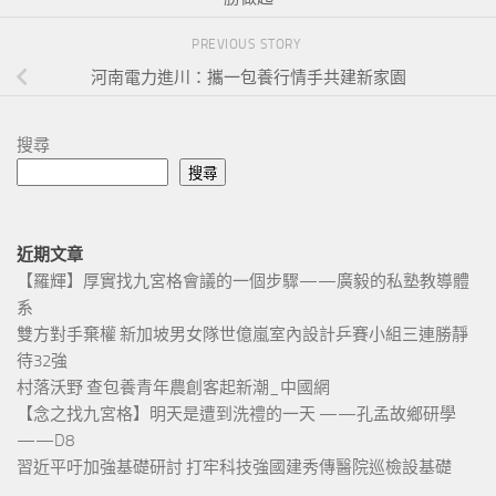
PREVIOUS STORY
河南電力進川：攜一包養行情手共建新家園
搜尋
搜尋
近期文章
【羅輝】厚實找九宮格會議的一個步驟——廣毅的私塾教導體
系
雙方對手棄權 新加坡男女隊世億嵐室內設計乒賽小組三連勝靜
待32強
村落沃野 查包養青年農創客起新潮_中國網
【念之找九宮格】明天是遭到洗禮的一天 ——孔孟故鄉研學
——D8
習近平吁加強基礎研討 打牢科技強國建秀傳醫院巡檢設基礎