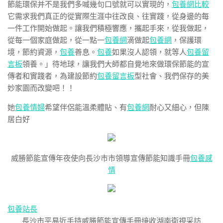
節能環保并不是我們多喊幾句口號就可以實現的，
包養網比較
它需求我們真正的從實際生涯中往改良、往實踐，從身邊的每
一件工作開始做起。讓我們積極響應，攜起手來，從我做起，
從每一個家庭做起，從一點一
包養網
滴做起
包養網
，保護環
境，節約資源，
包養
善息。
包養
如果沒人認領，就等人
包養留
言板
領養。」待地球，讓我們大師都自覺地來做環保節能的宣
傳者和實踐者，為建設節約
包養留言板
型社會、我們保存的美
妙家園而改變吧！！
她
包養情婦
希望伴侶能溫柔體貼、有
包養網
耐心又細心，但陳
居白好
威勝節能宣傳年夜使向長沙市市領導宣傳節能知識手冊
包養感
情
包養站長
長沙市平易近手持威勝節能宣傳手冊接收湖南衛視采訪