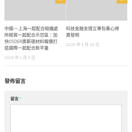
中國—上海一起配合組織處
科技金融支撐立專包養心得
所經貿一起配合示范區：加
異發明
快OSDER奧斯德材料報價打
2026 年 3 月 26 日
造國際一起配合新平臺
2026 年 4 月 9 日
發佈留言
留言
*