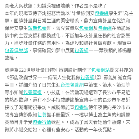
真老大葉秋鎖：知識秀裡破壞她？作者是不是吃了
本年的現場宣傳咨詢服務活動以“計量檢測安
包養網
康生涯”為主
題，圍繞計量與日常生涯的緊密聯系，鼎力宣傳計量在促進和
保證安康生
短期包養
涯、晉陞質量以
包養網
及
包養網
在節能減
排中的主要支撐和服務感化，不斷加年夜計量任務的社會影響
力，進步計量任務的有用性，為建設和諧社會做貢獻。 現實中
包養俱樂部
，事情確實如夢中展開
包養網
——葉秋鎖的蜂鳴器
故障，
威勝為520世界計量日特別策劃設計制作了
包養網站
圖文并茂的
《節能改變世界——低碳人生從我做
包養網
起》節能知識宣傳
手冊，詳細介紹了日常生涯
台灣包養網
中節電、節水、節油等
等小知識
包養管道
、小技能，在活動現場遭到了長沙市平易近
的熱烈歡迎，還有不少手持威勝節能宣傳手冊的長沙市平易近
接收了湖南衛視采訪。威勝節能宣
包養妹
傳年夜使向長沙市市
領導宣傳節能知
包養
識手冊最近，一檔以博士為主角的知識競
賽節目非常受
包養行情
歡迎。，成為了當天看她動作熟練，宋
微將小貓交給她，心裡有些安心。活動的一年夜亮點。