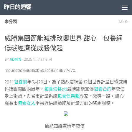
昨日的迴響
Skip to content
未分類
0
威勝集團節能減排改變世界 甜心一包養網
低碳經濟從威勝做起
BY
ADMIN
·
2025 年 7 月 6 日
requestId:6868a0b5b3cb83.48877470.
2011
包養網
年5月20日，為了熱烈慶祝第12個世界計量日暨威勝
科技園開園兩周年，
包養價格ptt
威勝節能宣傳
包養合約
年夜使
走上街頭，與省市計量系統
包養俱樂部
專家、領導一路，熱心
腸為市
包養女人
平易近供給節能及計量方面的咨詢服務。
節能知識宣傳年夜使