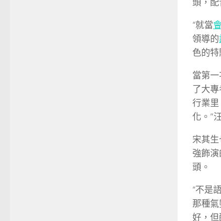
頭，配
“就當
領導的
色的特
當第一
了大專
行業里
化。”
宋其生
強飾演
頭。
“不是
那種氣
好，但