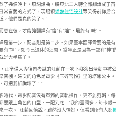
熬了幾個晚上，填詞譜曲，將東北二人轉全部翻譯成了苗
日常喜愛的方式了，現場觀
樂齡住宅設計
眾笑得前仰后合
道，他們是真的笑了。”
而意在彼，才能讓翻譯有“信”有“達”，最終有“味”。
譯是第一步，配音則是第二步。如果臺本翻譯需要的是有“
要有“神”。如今已退休的汪蘭，當年正是因為一聲有“神”
就是大半輩子。
4年，正準備大專復習考試的汪蘭在一次下鄉演出活動中被
錄音棚。這次的角色是電影《玉碎宮傾》里的塔娜公主。
，可把我折騰壞了。”
影時代，電影配音沒有單獨的音軌操作，更不能剪輯，每
都要跟上角色的口型，一配到底。“我的臺詞多，每卡殼
來一次。”汪蘭回憶說，雖然沒人怪她，但看到所有人都