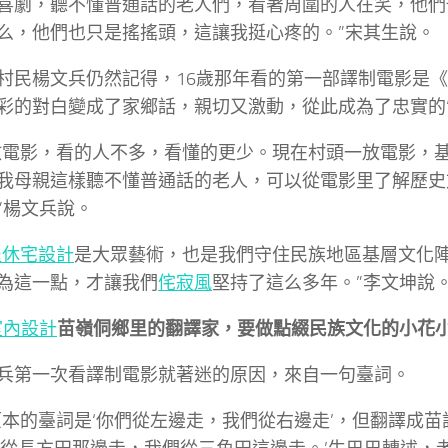
喜劇，聽不懂普通話的老人們，看著周圍的人在笑，他們
么，他們也只是搖搖頭，這讓我挺心疼的。”宋其生說。
村民楊文兵仍然記得，16歲那年看的第一部譯制電影是
彩的對白變成了家鄉話，親切又激動，從此成為了忠實的“
放電影，看的人不多，看懂的更少。現在村頭一放電影，
我母親這樣聽不懂普通話的老人，可以從電影里了解歷史
”楊文兵說。
退休宅設計
是大眾藝術，也是我們守住民族地區基層文化
為這一點，才讓我們
侘寂風
堅持了這么多年。”李文坤說
風室內設計
苗嶺侗鄉里的翻譯家，要做點綴民族文化的小花
兵第一次看譯制電影就著迷的原因，來自一句臺詞。
原本的臺詞是‘你們從左邊走，我們從右邊走’，但翻譯成