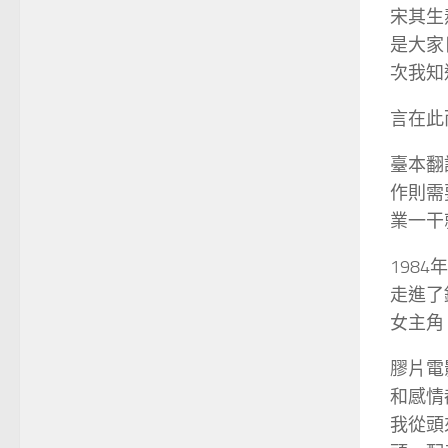
宋其生
是大家
次我知
言在此
臺本翻
作則需
業一干
198
走進了
女主角
膠片電
和感情
我從頭