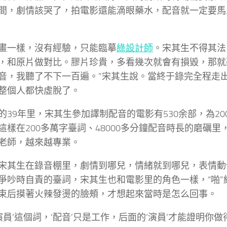
間，劇情該哭了，拍電影還能滴眼藥水，配音就一定要馬
畫一樣，沒有經驗，只能臨摹
綠設計師
。宋其生不得其法
，和原片做對比。膠片珍貴，多看幾次就會有損毀，那就
音，我聽了不下一百遍。”宋其生說。當終于錄完全程走
整個人都快虛脫了。
的39年里，宋其生參加譯制配音的電影有530余部，為20
這樣在200多萬字臺詞、48000多分鐘配音時長的磨礪
老師，越來越專業。
宋其生在錄音棚里，劇情到哪兒，情緒就到哪兒，表情動
爭吵時自責的臺詞，宋其生也和電影里的角色一樣，“啪”
束后摸著火辣發燙的臉頰，才想起來當時是怎么回事。
音演員’這個詞，‘配音’只是工作，后面的‘演員’才能證明你做