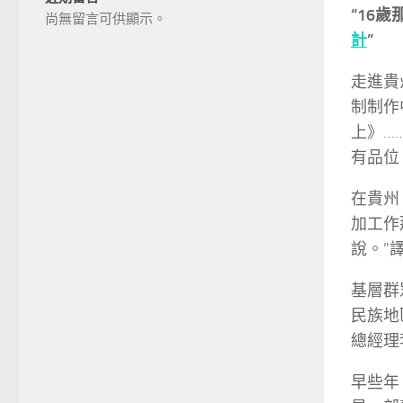
“16
尚無留言可供顯示。
計
”
走進貴
制制作
上》…
有品位
在貴州
加工作
說。”
基層群
民族地
總經理
早些年