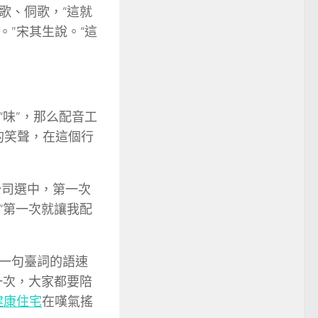
歌、侗歌，“這就
。”宋其生說。“這
味”，那么配音工
的笑聲，在這個行
公司選中，第一次
“第一次就讓我配
一句臺詞的語速
一次，大家都要陪
健康住宅
在嘆氣搖