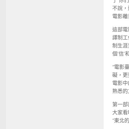
了‘你
不說，
電影離
這部電
譯制工
制生涯
個‘信’
“電影
礙，更
電影中
熟悉的
第一部
大家看
“東北