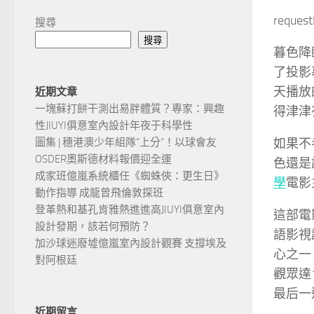
reques
搜尋
搜尋
暮色降
了投影
天播放
近期文章
一塊蘇打餅干測出易胖體質？專家：興趣
得津津
性JIUYI俱意室內設計年夜于科學性
如果不
圖集 | 穗港澳少年組隊“上分“！以球會友
OSDER奧斯德材料報價迎全運
色還是
成家班億嵐系統櫃任《蜘蛛俠：更生日》
學
電影
動作指導 成龍曾飛倫敦探班
登革熱和基孔肯雅熱進進高JIUYI俱意室內
這部電
設計發期，該若何預防？
語影視
加沙球迷廢墟億嵐室內設計觀賽 支撐埃及
心之一
對阿根廷
觀眾達
最后一
近期留言