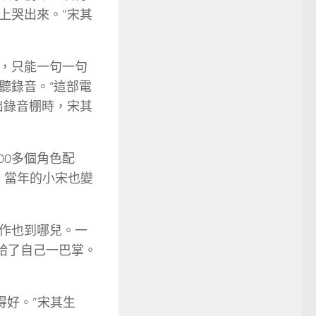
上哭出來。”宋其
，只能一句一句
聽錄音。“這部電
出錄音棚時，宋其
00多個角色配
里，當年的小宋也變
作也到哪兒。一
給了自己一巴掌。
得好。”宋其生