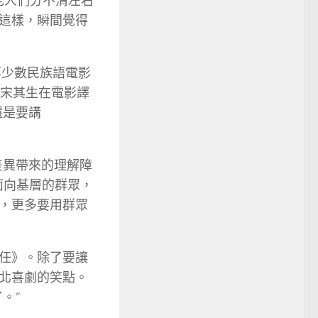
老人們分不清左右
這樣，瞬間覺得
事少數民族語電影
了宋其生在電影譯
還是要講
差異帶來的理解障
面向基層的群眾，
，更多要用群眾
任》。除了要讓
北喜劇的笑點。
。”