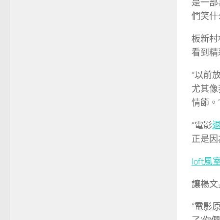
是一部
們笑什
板新村
看到精
“以前
尤其像
情節。
“電影
正是因
loft
讓楊文
“電影