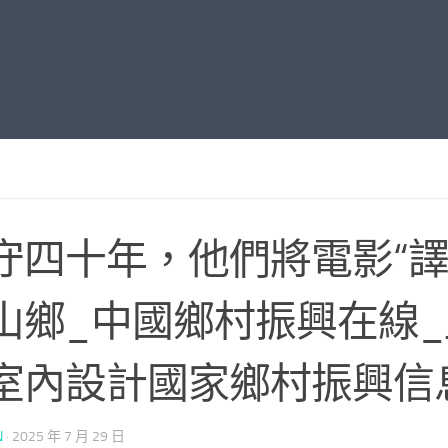
守四十年，他們將電影“譯
山鄉_中國鄉村振興在線_JI
室內設計國家鄉村振興信
N
·
2025 年 7 月 29 日