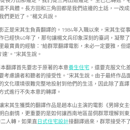
們從長方田那邊走，我們從三角田這邊走。’生巴巴轉述，
還不具體。長方田和三角田都是我們這邊的土話，一改成
我們更近了。”楊文兵說。
影正是宋其生負責翻譯的。1984年入職以來，宋其生從
作已經快40年了，那句讓楊文兵印象深刻的臺詞，凝聚
里最寶貴的經驗：“給群眾翻譯電影，未必一定要雅，但
和‘達’。”宋其生說。
臺本翻譯首先要忠于原著的本意
養生住宅
，還要克服文化
要考慮讀者和聽者的接受性。”宋其生說。由于最終作品
的文化環境很難完整地投射到他們的生活，因此除了直譯
方式進行不失本意的轉譯。
讓宋其生獲獎的翻譯作品是趙本山主演的電影《男婦女主
明白劇情，更重要的是如何讓西南地區苗侗群眾理解到東
的二人轉，如果直
日式住宅設計
接翻譯過來，群眾接受不了