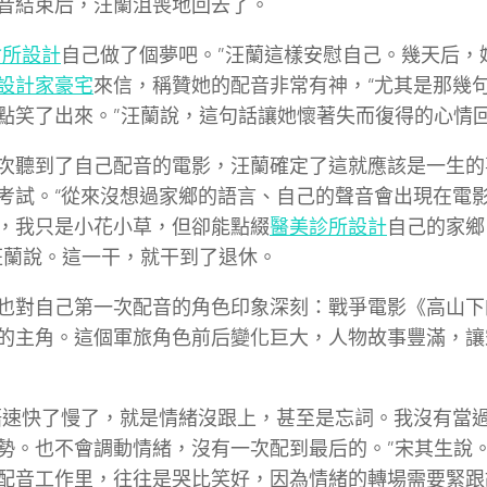
音結束后，汪蘭沮喪地回去了。
會所設計
自己做了個夢吧。”汪蘭這樣安慰自己。幾天后，
設計家豪宅
來信，稱贊她的配音非常有神，“尤其是那幾
點笑了出來。”汪蘭說，這句話讓她懷著失而復得的心情
次聽到了自己配音的電影，汪蘭確定了這就應該是一生的
考試。“從來沒想過家鄉的語言、自己的聲音會出現在電
，我只是小花小草，但卻能點綴
醫美診所設計
自己的家鄉
汪蘭說。這一干，就干到了退休。
也對自己第一次配音的角色印象深刻：戰爭電影《高山下
的主角。這個軍旅角色前后變化巨大，人物故事豐滿，讓
語速快了慢了，就是情緒沒跟上，甚至是忘詞。我沒有當
勢。也不會調動情緒，沒有一次配到最后的。”宋其生說。
配音工作里，往往是哭比笑好，因為情緒的轉場需要緊跟