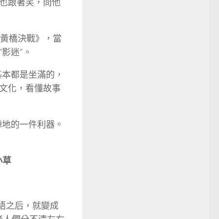
也跟著笑，問他
《黃橋決戰》，當
影迷”。
基本都是坐滿的，
文化，看懂故事
陣地的一件利器。
。
小草
苗語之后，就變成