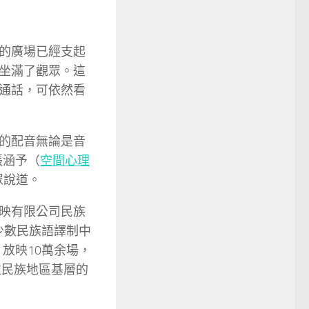
的廣場已經支起
坐滿了觀眾。這
通話，可依然看
的配音無論是音
張涵予（
空間心理
眾說道。
映有限公司民族
家少數民族語譯制中
，放映10萬余場，
往民族地區基層的