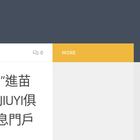
0
MORE
”進苗
UYI俱
息門戶