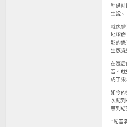
準備時
生說。
就像繪
地琢磨
影的錄
生感覺
在隨后
音。就
成了宋
如今的
次配到
等到結
“‘配