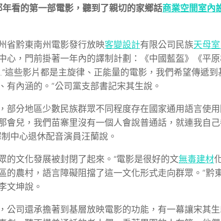
歲那年看的第一部電影，聽到了親切的家鄉話
商業空間室內
州省黔東南州電影發行放映
客變設計
有限公司民族
天母室
中心，門前掛著一年內的譯制計劃：《中國藍盔》《平原
…“這些影片都是主旋律、正能量的電影，我們希望傳遞到
、有內涵的。”公司黨支部書記宋其生說。
，部分地區少數民族群眾不同程度存在國家通用語言使用
那會兒，我們苗寨里沒有一個人會說普通話，就連我自己
譯制中心退休配音演員汪蘭說。
眾的文化發展被封閉了起來。“電影是很好的文
無毒建材
區的農村，語言障礙阻擋了這一文化形式走向群眾。”黔
李文坤說。
，公司還承擔著到基層放映電影的功能，有一幕讓宋其生