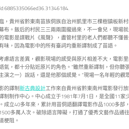
tId:6885335066ed36.31346184.
臨，貴州省黔東南苗族侗族自治州凱里市三棵樹鎮板新村
幕布。飯后的村民三三兩兩圍攏過來，不一會兒，現場就
的電影是諜戰片《風聲》，盡管村里的老人們都聽不懂普
有味，因為電影中的所有臺詞均重新譯制成了苗語。
考慮語言差異，觀影現場的感受與原片相差不大，電影里
語氣，都十分貼近原片的角色。“雖然重新譯制，但你聽
主演之一）說話，還是他那個感覺。”現場一名年輕的觀
影的譯制
新古典設計
工作來自貴州省黔東南州電影發行放
譯制制作中心。中心成立于1981年7月1日，是全國11
。成立40多年來，累計用苗侗語翻譯電影作品1000多部
1500多萬人次。破除語言障礙，打通了優秀文藝作品通
道梗阻。