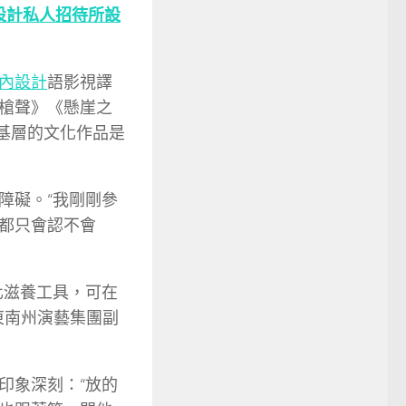
設計
私人招待所設
內設計
語影視譯
槍聲》《懸崖之
基層的文化作品是
障礙。“我剛剛參
都只會認不會
化滋養工具，可在
東南州演藝集團副
印象深刻：“放的