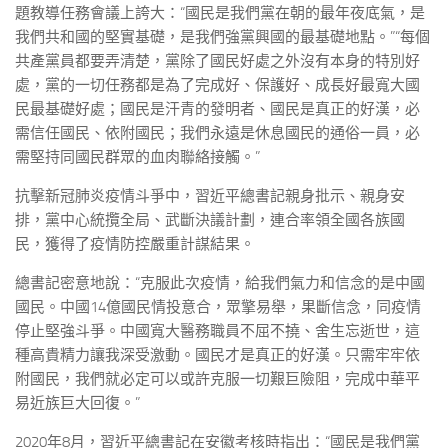
題教導任務會議上誇大：“國民是我們黨在朝的最年夜底氣，是
我們共和國的堅實基礎，是我們強黨興國的最基礎地點。”“每個
共產黨員都要弄清楚，黨除了國民好處之外沒有本身的特別好
處，黨的一切任務都是為了完成好、保護好、成長好最寬大國
民最基礎好處；國民是汗青的發明者、國民是真正的好漢，必
需信任國民、依附國民；我們永遠是休息國民的通俗一員，必
需堅持同國民群眾的血肉聯絡接觸。”
抗擊新冠肺炎疫情斗爭中，習近平總書記親身批示、親身安
排，黨中心統攬全局、武斷決議計劃，連合率領全國各族國
民，獲得了疫情防控嚴重計謀結果。
總書記密意地說：“克服此次疫情，給我們氣力和信念的是中國
國民。中國14億國民情投意合，眾擎易舉，果斷信念，同疫情
停止堅強斗爭。中國寬大醫務職員不屈不撓、舍生忘逝世，這
種高貴精力讓我深受激動。國民才是真正的好漢。只需牢牢依
附國民，我們就必定可以或許克服一切艱巨險阻，完成中華平
易近族巨大回復。”
2020年8月，習近平總書記在安徽考核時指出：“國民是我們黨