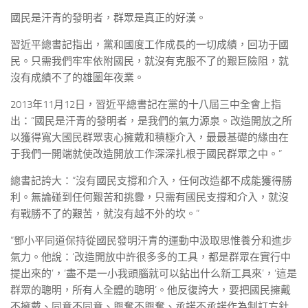
國民是汗青的發明者，群眾是真正的好漢。
習近平總書記指出，黨和國度工作成長的一切成績，回功于國
民。只需我們牢牢依附國民，就沒有克服不了的艱巨險阻，就
沒有成績不了的雄圖年夜業。
2013年11月12日，習近平總書記在黨的十八屆三中全會上指
出：“國民是汗青的發明者，是我們的氣力源泉。改造開放之所
以獲得寬大國民群眾衷心擁戴和積極介入，最最基礎的緣由在
于我們一開端就使改造開放工作深深扎根于國民群眾之中。”
總書記誇大：“沒有國民支撐和介入，任何改造都不成能獲得勝
利。無論碰到任何艱苦和挑釁，只需有國民支撐和介入，就沒
有戰勝不了的艱苦，就沒有越不外的坎。”
“鄧小平同道保持從國民發明汗青的運動中汲取思惟養分和進步
氣力。他說：‘改造開放中許很多多的工具，都是群眾在實行中
提出來的’，‘盡不是一小我頭腦就可以鉆出什么新工具來’，‘這是
群眾的聰明，所有人全體的聰明’。他反復誇大，要把國民擁戴
不擁戴、同意不同意、興奮不興奮、承諾不承諾作為制訂方針