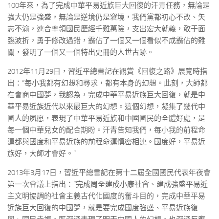
100年來，為了完成中華平易近族巨大回復的汗青任務，無論是
強大仍是強盛，無論是逆境仍是窘境，我們黨都初心不改、矢
志不渝，連合率領國民歷經千難萬險，支出宏大就義，敢于面
臨波折，勇于修改過錯，霸佔了一個又一個看似不成霸佔的難
關，發明了一個又一個特出史冊的人世古跡。
2012年11月29日，習近平總書記在觀賞《回復之路》展覽時指
出：“每小我都有幻想和尋求，都有本身的幻想。此刻，大師都
在會商中國夢，我認為，完成中華平易近族巨大回復，就是中
華平易近族近代以來最巨大的幻想。這個幻想，凝集了幾代中
國人的夙愿，表現了中華平易近族和中國國民的全體好處，是
每一個中華兒女的配合期盼。汗青告知我們，每小我的前程命
運都與國度和平易近族的前程命運慎密相連。國度好，平易近
族好，大師才會好。”
2013年3月17日，習近平總書記在第十二屆全國國民代表年夜會
第一次會議上指出：“完成周全建成小康社會、建成強盛平易近
主文明協調的社會主義古代化國度的奮斗目的，完成中華平易
近族巨大回復的中國夢，就是要完成國度強盛、平易近族復