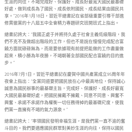
生涯的向往，不竭完成好、保護好、成長好最寬大國民最基礎
好處，做到成長為了國民、成長依附國民、成長結果由國民共
享。”2016年1月18日，習近平總書記在省部級重要引導干部進
修貫徹黨的十八屆五中全會精力專題研究班開班式上指出。
總書記誇大：“我國正處于并將持久處于社會主義低級階段，我
們不克不及做超出階段的工作，但也不是說在慢慢完成配合富
饒方面就碌碌無為，而是要依據現有前提把能做的工作盡量做
起來，積小勝為年夜勝，不竭朝著全部國民配合富饒的目的進
步。”
2016年7月1日，習近平總書記在慶賀中國共產黨成立95周年年
夜會上指出：“全黨同道要把國民放在心中最高地位，保持誠心
誠意為國民辦事的最基礎主旨，完成好、保護好、成長好最寬
大國民最基礎好處，把國民擁戴不擁戴、同意不同意、興奮不
興奮、承諾不承諾作為權衡一切任務得掉的最基礎尺度，使我
們黨一直擁有不竭的氣力源泉。”
總書記誇大：“率領國民發明幸福生涯，是我們黨一直不渝的奮
斗目的。我們要適應國民群眾對美妙生涯的向往，保持以國民