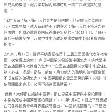
想成真的機遇，配合享有同內陸和時期一路生長與提高的機
遇。”
“我們深深了解，每小我的氣力是無限的，但只需我們舉國同
心、眾擎易舉，就沒有戰勝不了的艱苦；每小我的任務時光是
無限的，但誠心誠意為國民辦事是無窮的。”2012年11月15日，
習近平總書記在十八屆中共中心政治局常委同中外記者會晤時
指出。
2013年3月17日，習近平總書記在第十二屆全國國民代表年夜會
第一次會議上誇大：“完成中國夢必需凝集中國氣力。這就是中
國各族國民年夜連合的氣力。”“全國各族國民必定要牢牢記住任
務，心往一處想，勁往一處使，用13億人的聰明和氣力匯集起
不成克服的磅礴氣力。”“中國夢回根究竟是國民的夢，必需牢牢
依附國民來完成，必需不竭為國民造福。”
“此刻，大師都在議論中國夢，都在思慮中國夢與本身的關系、
本身為完成中國夢應盡的義務。”2013年5月4日，習近平總書記
在同各界優良青年月表座談時指出，“中國夢是國度的、平易近