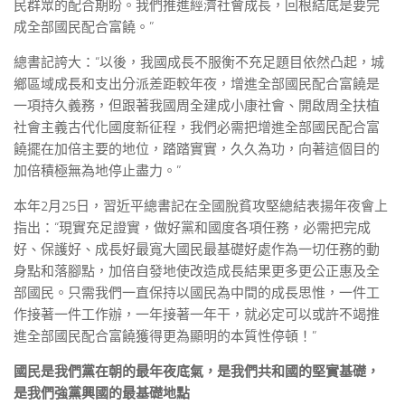
民群眾的配合期盼。我們推進經濟社會成長，回根結底是要完
成全部國民配合富饒。”
總書記誇大：“以後，我國成長不服衡不充足題目依然凸起，城
鄉區域成長和支出分派差距較年夜，增進全部國民配合富饒是
一項持久義務，但跟著我國周全建成小康社會、開啟周全扶植
社會主義古代化國度新征程，我們必需把增進全部國民配合富
饒擺在加倍主要的地位，踏踏實實，久久為功，向著這個目的
加倍積極無為地停止盡力。”
本年2月25日，習近平總書記在全國脫貧攻堅總結表揚年夜會上
指出：“現實充足證實，做好黨和國度各項任務，必需把完成
好、保護好、成長好最寬大國民最基礎好處作為一切任務的動
身點和落腳點，加倍自發地使改造成長結果更多更公正惠及全
部國民。只需我們一直保持以國民為中間的成長思惟，一件工
作接著一件工作辦，一年接著一年干，就必定可以或許不竭推
進全部國民配合富饒獲得更為顯明的本質性停頓！”
國民是我們黨在朝的最年夜底氣，是我們共和國的堅實基礎，
是我們強黨興國的最基礎地點