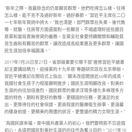
“新年之際，我最掛念的仍是艱苦群眾，他們吃得怎么樣、住得
怎么樣，能不克不及過好新年、過好春節。”習近平主席在二〇
一七年新年賀詞中誇大，“我也清楚，部門群眾在失業、後代教
導、就醫、住房等方面還面對一些艱苦，不竭處理好這些題目
是黨和當局責無旁貸的義務。全黨全社會要持續關懷和輔助貧
苦生齒和有艱苦的群眾，讓改造成長結果惠及更多群眾，讓國
民生涯加倍幸福圓滿。”
2017年7月26日至27日，省部級重要引導干部“進修習近平總書
記主要講話精力，迎接黨的十九年夜”專題研究班在北京舉辦，
習近平總書記在開班式上指出：“顛末改造開放近40年的成長，
我國社會生孩子力程度顯明進步；國民生涯明顯改良，對美妙
生涯的向往加倍激烈，國民群眾的需求浮現多樣化多條理多方
面的特色，期盼有更好的教導、更穩固的任務、更滿足的支
出、更靠得住的社會保證、更高程度的醫療衛生辦事、更溫馨
的棲身前提、更精美的周遭的狀況、更豐盛的精力文明生涯。”
“為國民謀幸福，是中國共產黨人的初心。我們要時辰不忘這個
初心，永遠把國民對美妙生涯的向往作為奮斗目的。”2017年10