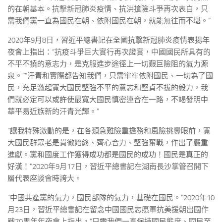
的在朝基本。抗擊新冠肺炎疫情、抗洪搶險斗爭再次表白，只
需我們黨一直為國民在朝、依附國民在朝，就能無往而不堪。”
2020年9月8日，習近平總書記在全國抗擊新冠肺炎疫情表揚年
夜會上指出：“抗疫斗爭巨大實行再次證實，中國國民所具有的
不平不撓的意志力，是克服進步途徑上一切艱巨險阻的氣力源
泉。”“汗青和實際都告知我們，只需牢牢依附國民、一切為了國
民，充足激起寬大國民堅強不平的意志和堅貞不拔的毅力，我
們就必定可以或許使最寬大國民慎密連合在一路，不竭發明中
華平易近族新的汗青光輝。”
“讓我特殊激動的是，在各類急難險重擔務和風險挑釁眼前，寬
大國民群眾老是貫徹始終、齊心合力、堅強奮戰，作出了嚴重
進獻。黨和國度工作獲得成功都是國民的成功！國民是真正的
好漢！”2020年9月17日，習近平總書記在湖南長沙掌管召開下
層代表座談會時誇大。
“中國共產黨的氣力，國民部隊的氣力，基礎在國民。”2020年10
月23日，習近平總書記在留念中國國民志愿軍抗美援朝出國作
戰70周年年夜會上指出，“只需我們一直保持國民態度、國民至