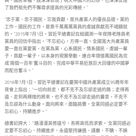
興、國民幸福，既深深表現了明天中國人的幻想，也深深反應
了我們祖先們不懈尋求提高的光彩傳統。”
“忠于黨、忠于國民、忘我貢獻，是共產黨人的優良品德。黨的
工作，國民的工作，是靠千萬萬萬黨員的虔誠貢獻而不竭鑄就
的。”2015年7月1日，習近平總書記在給國測一年夜隊老隊員老
黨員的回信中指出，“不忘初心，方得一直。全國寬大共產黨員
要一直在黨愛黨、在黨為黨，心系國民、情系國民，虔誠一輩
子，貢獻一輩子，以本身的現實舉動，連合率領億萬國民為完
成‘兩個一百年’奮斗目的、完成中華平易近族巨大回復的中國夢
而配合奮斗。”
2016年7月1日，習近平總書記在慶賀中國共產黨成立95周年年
夜會上指出：“一切向前走，都不克不及忘卻走過的路；走得再
遠、走到再輝煌的將來，也不克不及忘卻走過的曩昔，不克不
及忘卻為什么動身。面向將來，面臨挑釁，全黨同道必定要不
忘初心、持續進步。”
總書記誇大：“‘路漫漫其修遠兮，吾將高低而求索。’全黨同道必
定要不忘初心、持續進步，永遠堅持謙遜、謹嚴、不驕、不躁