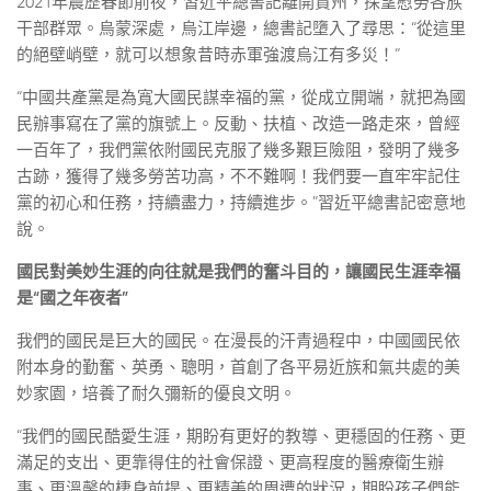
2021年農歷春節前夜，習近平總書記離開貴州，探望慰勞各族
干部群眾。烏蒙深處，烏江岸邊，總書記墮入了尋思：“從這里
的絕壁峭壁，就可以想象昔時赤軍強渡烏江有多災！”
“中國共產黨是為寬大國民謀幸福的黨，從成立開端，就把為國
民辦事寫在了黨的旗號上。反動、扶植、改造一路走來，曾經
一百年了，我們黨依附國民克服了幾多艱巨險阻，發明了幾多
古跡，獲得了幾多勞苦功高，不不難啊！我們要一直牢牢記住
黨的初心和任務，持續盡力，持續進步。”習近平總書記密意地
說。
國民對美妙生涯的向往就是我們的奮斗目的，讓國民生涯幸福
是“國之年夜者”
我們的國民是巨大的國民。在漫長的汗青過程中，中國國民依
附本身的勤奮、英勇、聰明，首創了各平易近族和氣共處的美
妙家園，培養了耐久彌新的優良文明。
“我們的國民酷愛生涯，期盼有更好的教導、更穩固的任務、更
滿足的支出、更靠得住的社會保證、更高程度的醫療衛生辦
事、更溫馨的棲身前提、更精美的周遭的狀況，期盼孩子們能