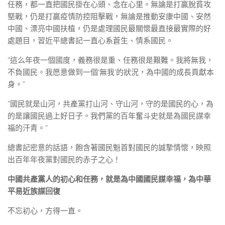
任務，都一直把國民掛在心頭、念在心里。無論是打贏脫貧攻
堅戰，仍是打贏疫情防控阻擊戰，無論是推動安康中國、安然
中國、漂亮中國扶植，仍是處理國民最關懷最直接最實際的好
處題目，習近平總書記一直心系蒼生、情系國民。
“這么年夜一個國度，義務很是重、任務很是艱難。我將無我，
不負國民。我愿意做到一個‘無我’的狀況，為中國的成長貢獻本
身。”
“國民就是山河，共產黨打山河、守山河，守的是國民的心，為
的是讓國民過上好日子。我們黨的百年奮斗史就是為國民謀幸
福的汗青。”
總書記密意的話語，飽含著國民魁首對國民的誠摯情懷，映照
出百年年夜黨對國民的赤子之心！
中國共產黨人的初心和任務，就是為中國國民謀幸福，為中華
平易近族謀回復
不忘初心，方得一直。