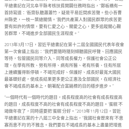
平總書記在河北阜平縣考核扶貧開闢任務時指出，“鄭板橋有一
首詩寫道：‘衙齋臥聽蕭蕭竹，疑是平易近間疾苦聲。些小吾曹
州縣吏，一枝一葉總關情。’我們共產黨人對國民群眾的疾苦更
要有如許的情懷，要有仁愛之心、關愛之心，更多追蹤關心艱
苦群眾，不竭進步全部國民生涯程度。”
2013年3月17日，習近平總書記在第十二屆全國國民代表年夜會
第一次會議上指出：“我們要隨時隨刻傾聽國民呼聲、回應國民
等待，包管國民同等介入、同等成長權力，保護社會公正公
理，在學有所教、勞有所得、病有所醫、老有所養、住有所居
上連續獲得新停頓，不竭完成好、保護好、成長好最寬大國民
最基礎好處，使成長結果更多更公正惠及全部國民，在經濟社
會不竭成長的基本上，朝著配合富饒標的目的穩步進步。”
“一個時代有一個時代的題目，成長程度高的社會有成長程度高
的題目，成長程度不高的社會有成長程度不高的題目。‘蛋糕’不
竭做年夜了，同時還要把‘蛋糕’分好。”2013年11月12日，習近
平總書記在黨的十八屆三中全會上指出，“我國社會歷來有‘不患
寡而患不均’的不雅念。我們要在不竭成長的基本上盡量把增進