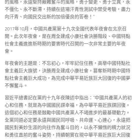
的風格，永遠堅持艱難奮斗的風格，勇于變更、勇于立異，永
不僵化、永不斷滯，持續在這場汗青性測試中禁受考驗，盡力
向汗青、向國民交出新的加倍優良的答卷！”
2017年10月，中國共產黨第十九次全國代表年夜會在北京召
開。此次年夜會，是在周全建成小康社會決勝階段、中國特點
社會主義進進新時期的要害時代召開的一次非常主要的年夜
會。
年夜會的主題是：不忘初心，牢牢記住任務，高舉中國特點社
會主義巨大旗號，決勝周全建成小康社會，篡奪新時期中國特
點社會主義巨大成功，為完成中華平易近族巨大回復的中國夢
不懈奮斗。
習近平總書記在黨的十九年夜陳述中指出：“中國共產黨人的初
心和任務，就是為中國國民謀幸福，為中華平易近族謀回復。
這個初心和任務是鼓勵中國共產黨人不竭進步的最基礎動力。
全黨同道必定要永遠與國民同呼吸、共命運、心連心，永遠把
國民對美妙生涯的向往作為奮斗目的，以永不懶惰的精力狀況
和勇往直前的奮斗姿勢，持續朝實在現中華平易近族巨大回復