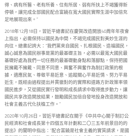
得、病有所醫、老有所養、住有所居、弱有所扶上不竭獲得新
停頓，讓完成全部國民配合富饒在寬大國民實際生涯中加倍充
足地展現出來。”
2018年12月18日，習近平總書記在慶賀改造開放40周年年夜會
上指出，必需保持以國民為中間，不竭完成國民對美妙生涯的
向往。總書記誇大：“我們黨來自國民、扎根國民、造福國民，
誠心誠意為國民辦事是黨的最基礎主旨，必需以最寬大國民最
基礎好處為我們一切任務的最基礎動身點和落腳點，保持把國
民擁戴不擁戴、同意不同意、興奮不興奮作為制訂政策的根
據，適應民氣、尊敬平易近意、追蹤關心平易近情、努力平易
近生，既經由過程提出并貫徹對的的實際和道路方針政策率領
國民進步，又從國民實行發明和成長請求中取得進步動力，讓
國民共享改造開放結果，鼓勵國民加倍自發地投身改造開放和
社會主義古代化扶植工作。”
2020年10月26日，習近平總書記在關于《中共中心關于制訂公
民經濟和社會成長第十四個五年計劃和二〇三五年前景目的的
提出》的闡明中指出：“配合富饒是社會主義的實質請求，是國