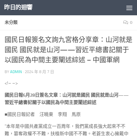
昨日的迴響
Skip to content
未分類
0
國民日報簽名文詢九宮格分享章：山河就是
國民 國民就是山河——習近平總書記關于
以國民為中間主要闡述綜述 – 中國軍網
BY
ADMIN
·
2024 年 8 月 7 日
<!– –>
國民日報6月28日簽名文章：山河就是國民 國民就是山河——
習近平總書記關于以國民為中間主要闡述綜述
■國民日報記者 汪曉東 李翔 馬原
“本年是中國共產黨成立一百周年，我們黨成長強大起來不不
難，篡奪政權不不難，扶植新中國不不難。老蒼生衷心擁戴中