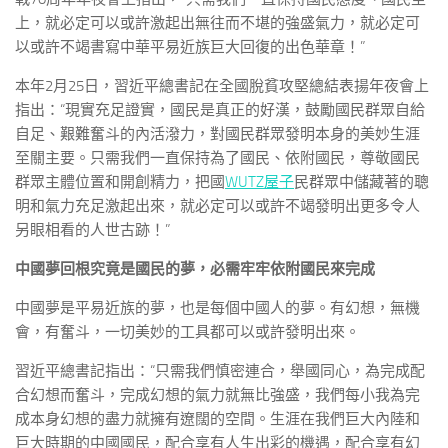
上，就必定可以或許激起出無往而不堪的強盛氣力，就必定可
以或許不竭書寫中華平易近族巨大回復的出色華章！”
本年2月25日，習近平總書記在全國脫貧攻堅總結表揚年夜會上
指出：“現實充足證實，國民是真正的好漢，鼓勵國民群眾自給
自足、艱難奮斗的內活潑力，對國民群眾發明本身的美妙生涯
至關主要。只需我們一直保持為了國民、依附國民，尊敬國民
群眾主體位置和開創精力，把國
WUTZ屋子
民群眾中儲藏著的聰
明和氣力充足激起出來，就必定可以或許不竭發明出更多令人
另眼相看的人世古跡！”
中國夢回根究竟是國民的夢，必需牢牢依附國民來完成
中國夢是平易近族的夢，也是每個中國人的夢。有幻想，無機
會，有奮斗，一切美妙的工具都可以或許發明出來。
習近平總書記指出：“只需我們慎密連合，舉國同心，為完成配
合幻想而奮斗，完成幻想的氣力就無比強盛，我們每小我為完
成本身幻想的盡力就擁有遼闊的空間。生涯在我們巨大內陸和
巨大時期的中國國民，配合享有人生出彩的機遇，配合享有幻