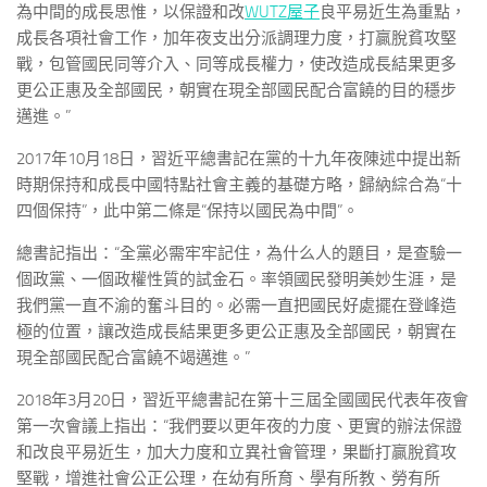
為中間的成長思惟，以保證和改
WUTZ屋子
良平易近生為重點，
成長各項社會工作，加年夜支出分派調理力度，打贏脫貧攻堅
戰，包管國民同等介入、同等成長權力，使改造成長結果更多
更公正惠及全部國民，朝實在現全部國民配合富饒的目的穩步
邁進。”
2017年10月18日，習近平總書記在黨的十九年夜陳述中提出新
時期保持和成長中國特點社會主義的基礎方略，歸納綜合為“十
四個保持”，此中第二條是“保持以國民為中間”。
總書記指出：“全黨必需牢牢記住，為什么人的題目，是查驗一
個政黨、一個政權性質的試金石。率領國民發明美妙生涯，是
我們黨一直不渝的奮斗目的。必需一直把國民好處擺在登峰造
極的位置，讓改造成長結果更多更公正惠及全部國民，朝實在
現全部國民配合富饒不竭邁進。”
2018年3月20日，習近平總書記在第十三屆全國國民代表年夜會
第一次會議上指出：“我們要以更年夜的力度、更實的辦法保證
和改良平易近生，加大力度和立異社會管理，果斷打贏脫貧攻
堅戰，增進社會公正公理，在幼有所育、學有所教、勞有所