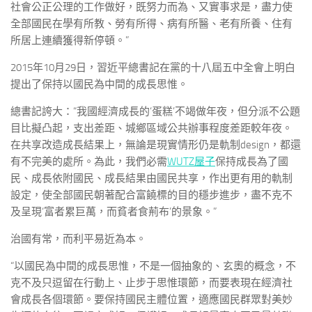
社會公正公理的工作做好，既努力而為、又實事求是，盡力使
全部國民在學有所教、勞有所得、病有所醫、老有所養、住有
所居上連續獲得新停頓。”
2015年10月29日，習近平總書記在黨的十八屆五中全會上明白
提出了保持以國民為中間的成長思惟。
總書記誇大：“我國經濟成長的‘蛋糕’不竭做年夜，但分派不公題
目比擬凸起，支出差距、城鄉區域公共辦事程度差距較年夜。
在共享改造成長結果上，無論是現實情形仍是軌制design，都還
有不完美的處所。為此，我們必需
WUTZ屋子
保持成長為了國
民、成長依附國民、成長結果由國民共享，作出更有用的軌制
設定，使全部國民朝著配合富饒標的目的穩步進步，盡不克不
及呈現‘富者累巨萬，而貧者食荊布’的景象。”
治國有常，而利平易近為本。
“以國民為中間的成長思惟，不是一個抽象的、玄奧的概念，不
克不及只逗留在行動上、止步于思惟環節，而要表現在經濟社
會成長各個環節。要保持國民主體位置，適應國民群眾對美妙