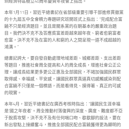
圳經濟特區樹立40周年慶賀年夜會上指出。
本年1月11日，習近平總書記在省部級重要引導干部進修貫徹黨
的十九屆五中全會精力專題研究班開班式上指出：“完成配合富
饒不只是經濟題目，並且是關系黨的在朝基本的嚴重政治題
目。我們決不克不及答應貧富差距越來越年夜、窮者愈窮富者
愈富，決不克不及在富的人和窮的人之間呈現一道不成超越的
鴻溝。”
總書記誇大，要自發自動處理地域差距、城鄉差距、支出差距
等題目，推進社會周全提高和人的周全成長，增進社會公正公
理，讓成長結果更多更公正惠及全部國民，不竭加強國民群眾
取得感、幸福感、平安感，讓國民群眾真逼真切感觸感染到配
合富饒不只僅是一個標語，而是看得見、摸得著、真正的可感
的現實。
本年4月，習近平總書記在廣西考核時指出：“讓國民生涯幸福
是‘國之年夜者’。周全推動村落復興的深度、廣度、難度都不亞
于脫貧攻堅，決不克不及有任何喘口吻、歇歇腳的設法，要在
新出發點上接續奮斗，推進全部國民配合富饒獲得更為顯明的