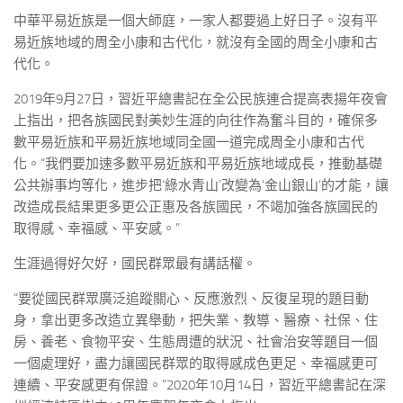
中華平易近族是一個大師庭，一家人都要過上好日子。沒有平
易近族地域的周全小康和古代化，就沒有全國的周全小康和古
代化。
2019年9月27日，習近平總書記在全公民族連合提高表揚年夜會
上指出，把各族國民對美妙生涯的向往作為奮斗目的，確保多
數平易近族和平易近族地域同全國一道完成周全小康和古代
化。“我們要加速多數平易近族和平易近族地域成長，推動基礎
公共辦事均等化，進步把‘綠水青山’改變為‘金山銀山’的才能，讓
改造成長結果更多更公正惠及各族國民，不竭加強各族國民的
取得感、幸福感、平安感。”
生涯過得好欠好，國民群眾最有講話權。
“要從國民群眾廣泛追蹤關心、反應激烈、反復呈現的題目動
身，拿出更多改造立異舉動，把失業、教導、醫療、社保、住
房、養老、食物平安、生態周遭的狀況、社會治安等題目一個
一個處理好，盡力讓國民群眾的取得感成色更足、幸福感更可
連續、平安感更有保證。”2020年10月14日，習近平總書記在深