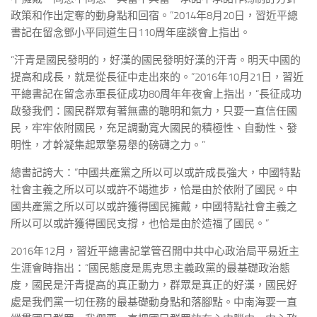
政策和作出定奪的動身點和回宿。”2014年8月20日，習近平總
書記在留念鄧小平同道生日110周年座談會上指出。
“汗青是國民發明的，好漢的國民發明好漢的汗青。明天中國的
提高和成長，就是從長征中走出來的。”2016年10月21日，習近
平總書記在留念赤軍長征成功80周年年夜會上指出，“長征成功
啟發我們：國民群眾有著無盡的聰明和氣力，只要一直信任國
民，牢牢依附國民，充足調動寬大國民的積極性、自動性、發
明性，才幹凝集起眾擎易舉的磅礴之力。”
總書記誇大：“中國共產黨之所以可以或許成長強大，中國特點
社會主義之所以可以或許不竭進步，恰是由於依附了國民。中
國共產黨之所以可以或許獲得國民擁戴，中國特點社會主義之
所以可以或許獲得國民支撐，也恰是由於造福了國民。”
2016年12月，習近平總書記掌管召開中共中心政治局平易近主
生涯會時指出：“國民態度是馬克思主義政黨的最基礎政治態
度，國民是汗青提高的真正動力，群眾是真正的好漢，國民好
處是我們黨一切任務的最基礎動身點和落腳點。中南海要一直