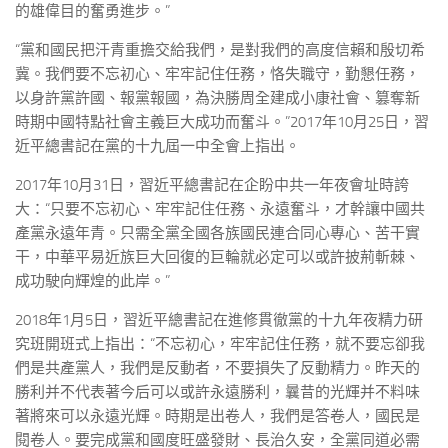
的雄偉目的奮勇進步。”
“黨和國民把汗青重擔交給我們，是對我們的高度信賴和殷切希
冀。我們要不忘初心、牢牢記住任務，恪失職守，勤懇任務，
以身許黨許國、報黨報國，為決勝周全建成小康社會、篡奪新
時期中國特點社會主義巨大成功而奮斗。”2017年10月25日，習
近平總書記在黨的十九屆一中全會上指出。
2017年10月31日，習近平總書記在企盼中共一年夜會址時誇
大：“只要不忘初心、牢牢記住任務、永遠奮斗，才幹讓中國共
產黨永遠年青。只需全黨全國各族國民連合同心專心、苦干實
干，中華平易近族巨大回復的巨輪就必定可以或許披荊斬棘、
成功駛向輝煌的此岸。”
2018年1月5日，習近平總書記在進修貫徹黨的十九年夜精力研
究班開班式上指出：“不忘初心，牢牢記住任務，就不要忘卻我
們是共產黨人，我們是反動者，不要損失了反動精力。昨天的
勝利并不代表著今后可以或許永遠勝利，曩昔的光輝并不料味
著將來可以永遠光輝。時期是出卷人，我們是答卷人，國民是
閱卷人。要完成黨和國度旺盛發財、長治久安，全黨同道必需