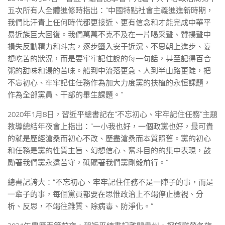
五次所有人全體進修時指出：“中國特點社會主義進進新時期，
我們比汗青上任何時代都更接近、更有信念和才能完成中華平
易近族巨大回復。我們萬萬不克不及在一片喝采聲、贊揚聲中
損失反動精力和斗志，逐步墮入安于近況、不思朝上進步、妄
想吃苦的狀況，而是要牢牢記住說的每一句話，甚至記得百合
粥的甜味和湯的苦味。船到中流落更急、人到半山路更陡，把
不忘初心、牢牢記住任務作為加大力度黨的扶植的永恒課題，
作為全部黨員、干部的畢生課題。”
2020年1月8日，習近平總書記在“不忘初心、牢牢記住任務”主題
教導總結年夜會上指出：“一小我也好，一個政黨也好，最可貴
的就是歷經滄桑而初心不改、歷盡滄桑而本質照舊。黨的初心
和任務是黨的性質主旨、幻想信心、奮斗目的的集中表現，鼓
勵著我們黨永遠苦守，砥礪著我們黨剛毅前行。”
總書記誇大：“不忘初心、牢牢記住任務不是一陣子的事，而是
一輩子的事，每個黨員都要在思惟政治上不竭停止檢視、分
析、反思，不竭往雜質、除病毒、防淨化。”