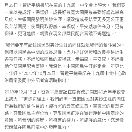
月25日，習近平總書記在黨的十九屆一中全會上誇大，“我們要
一直以完成好、保護好、成長好最寬大國民最基礎好處為最高
尺度，率領國民發明美妙生涯，讓改造成長結果更多更公正惠
及全部國民，使國民取得感、幸福感、平安感加倍充分、更有
保證、更可連續，朝實在現全部國民配合富饒不竭邁進。”
“我們要牢牢記住國民對美妙生涯的向往就是我們的奮斗目的，
保持以國民為中間的成長思惟，盡力抓好保證和改良平易近生
各項任務，不竭加強國民的取得感、幸福感、平安感，不竭推
動全部國民配合富饒。我深信，中國國民生涯必定會一年更比
一年好。”2017年10月25日，習近平總書記在十九屆中共中心政
治局常委同中外記者會晤時指出。
2018年12月18日，習近平總書記在慶賀改造開放40周年年夜會
上誇大：“進步途徑上，我們必需一直把國民對美妙生涯的向往
作為我們的奮斗目的，踐行黨的最基礎主旨，貫徹黨的群眾道
路，尊敬國民主體位置，尊敬國民群眾在實行運動中所表達的
意愿、所發明的經歷、所擁有的權力、所施展的感化，充足激
起儲藏在國民群眾中的發明偉力。”