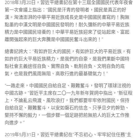
2018年3月20日，習近平總書記在第十三屆全國國民代表年夜會
第一次會議上指出：“國民是汗青的發明者，國民是真正的好
漢。洶湧澎湃的中華平易近族成長史是中國國民書寫的！胸無
點墨的中漢文明是中國國民發明的！耐久彌新的中華平易近族
精力是中國國民培養的！中華平易近族迎來了從站起來、富起
離開強起來的巨大奔騰是中國國民奮斗出來的！”
總書記誇大：“有如許巨大的國民，有如許巨大的平易近族，有
如許的巨大平易近族精力，是我們的自豪，是我們果斷中國特
點社會主義途徑自負、實際自負、軌制自負、文明自負的底
氣，也是我們風雨無阻、高歌行進的最基礎氣力！”
“一路走來，中國國民自給自足、艱難奮斗，發明了環球注視的
中國古跡。”習近平主席在二〇一九年新年賀詞中指出，“新征程
上，不論亂云飛渡、風吹浪打，我們都要牢牢依附國民，保持
自給自足、艱難奮斗，以安如磐石的信念、只爭旦夕的幹勁、
堅持不懈的毅力，一個步驟一個足跡把前無前人的巨大工作推
向進步。”
2019年5月31日，習近平總書記在“不忘初心、牢牢記住任務”主