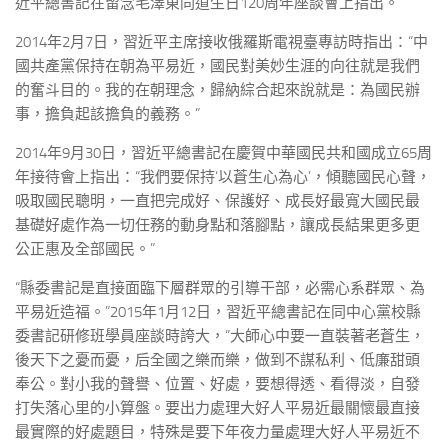
近平總書記在留念毛澤東同道生日120周年座談會上指出。
2014年2月7日，習近平主席接收俄羅斯電視臺專訪時指出：“中
國共產黨保持在朝為平易近，國民對美妙生涯的向往就是我們
的奮斗目的。我的在朝理念，歸納綜合起來說就是：為國民辦
事，擔負起該擔負的義務。”
2014年9月30日，習近平總書記在慶賀中華國民共和國成立65周
年接待會上指出：“我們要保持‘以蒼生心為心’，傾聽國民心聲，
吸取國民聰明，一直把完成好、保護好、成長好最寬大國民最
基礎好處作為一切任務的動身點和落腳點，讓成長結果更多更
公正惠及全部國民。”
“縣委書記是直接面臨下層群眾的引導干部，必需心系群眾、為
平易近造福。”2015年1月12日，習近平總書記在同中心黨校縣
委書記研修班學員座談時誇大，“大師心中要一直裝著老蒼生，
後天下之憂而憂，后全國之樂而樂，做到不謀私利、低廉甜頭
奉公。對小我的聲譽、位置、好處，要想得透、看得淡，自發
打失落心里的小算盤。要出力處理大好人平易近最關懷最直接
最實際的好處題目，特殊是要下年夜力量處理大好人平易近不