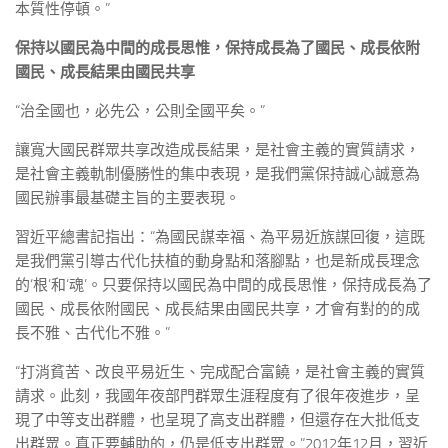
本質性停頓。”
保持以國民為中間的成長思惟，保持成長為了國民、成長依附
國民、成長結果由國民共享
“治全國也，必先公，公則全國平矣。”
讓寬大國民群眾共享改造成長結果，是社會主義的實質請求，
是社會主義軌制優勝性的集中表現，是我們黨保持誠心誠意為
國民辦事最基礎主旨的主要表現。
習近平總書記指出：“為國民謀幸福、為平易近族謀回復，這既
是我們黨引導古代化扶植的動身點和落腳點，也是新成長理念
的‘根’和‘魂’。只要保持以國民為中間的成長思惟，保持成長為了
國民、成長依附國民、成長結果由國民共享，才會有對的的成
長不雅、古代化不雅。”
“打消貧苦、改良平易近生、完成配合富饒，是社會主義的實質
請求。此刻，我國年夜部門群眾生涯程度有了很年夜進步，呈
現了中等支出群體，也呈現了高支出群體，但還存在大批低支
出群眾。真正要輔助的，仍是低支出群眾。”2012年12月，習近