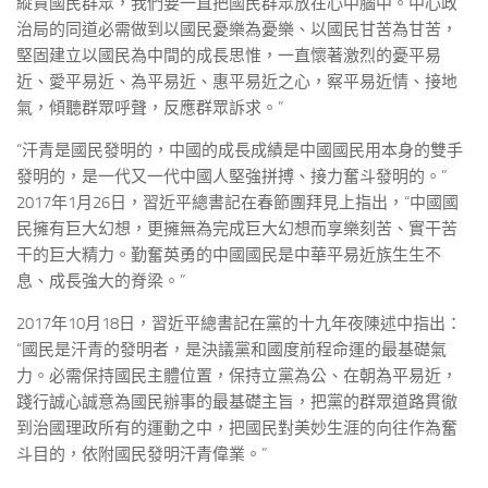
縱貫國民群眾，我們要一直把國民群眾放在心中腦中。中心政
治局的同道必需做到以國民憂樂為憂樂、以國民甘苦為甘苦，
堅固建立以國民為中間的成長思惟，一直懷著激烈的憂平易
近、愛平易近、為平易近、惠平易近之心，察平易近情、接地
氣，傾聽群眾呼聲，反應群眾訴求。”
“汗青是國民發明的，中國的成長成績是中國國民用本身的雙手
發明的，是一代又一代中國人堅強拼搏、接力奮斗發明的。”
2017年1月26日，習近平總書記在春節團拜見上指出，“中國國
民擁有巨大幻想，更擁無為完成巨大幻想而享樂刻苦、實干苦
干的巨大精力。勤奮英勇的中國國民是中華平易近族生生不
息、成長強大的脊梁。”
2017年10月18日，習近平總書記在黨的十九年夜陳述中指出：
“國民是汗青的發明者，是決議黨和國度前程命運的最基礎氣
力。必需保持國民主體位置，保持立黨為公、在朝為平易近，
踐行誠心誠意為國民辦事的最基礎主旨，把黨的群眾道路貫徹
到治國理政所有的運動之中，把國民對美妙生涯的向往作為奮
斗目的，依附國民發明汗青偉業。”