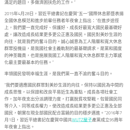
滿足的題目，多做濟困扶危的工作。”
2015年4月28日，習近平總書記在慶賀“五一”國際休息節暨表揚
全國休息模范和進步前輩任務者年夜會上指出：“在進步途徑
上，我們要一直完成好、保護好、成長好最寬大國民最基礎好
處，讓改造成長結果更多更公正惠及國民。國民對美妙生涯的
向往，就是我們的奮斗目的。誠心誠意為工人階層和寬大休息
群眾投機益，是我國社會主義軌制的最基礎請求，是黨和國度
的神圣職責，也是施展我國工人階層和寬大休息群眾主力軍感
化最主要最基本的任務。”
率領國民發明幸福生涯，是我們黨一直不渝的奮斗目的。
“我們要適應國民群眾對美妙生涯的向往，保持以國民為中間的
成長思惟，以保證和改良平易近生為重點，成長各項社會工
作，加年夜支出分派調理力度，打贏脫貧攻堅戰，包管國民同
等介入、同等成長權力，使改造成長結果更多更公正惠及全部
國民，朝實在現全部國民配合富饒的目的穩步邁進。”2016年7
月1日，習近平總書記在慶賀中國共
WUTZ屋子
產黨成立95周年
年夜會上指出。