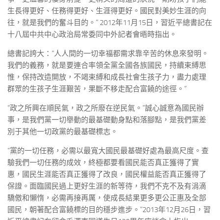
生長得更好、任務得更好、生涯得更好。國民對美妙生涯的向
往，就是我們的奮斗目的。” 2012年11月15日，習近平總書記在
十八屆中共中心政治局常委同中外記者會晤時指出。
總書記誇大：“人人間的一切幸福都需求靠辛苦的休息來發明。
我們的義務，就是要連合率領全黨全國各族國民，持續束縛思
惟，保持改造開放，不竭束縛和成長社會生孩子力，盡力處理
群眾的生孩子生涯艱苦，果斷不移走配合富饒的途徑。”
“政之所興在順民氣，政之所廢在逆民氣。”誠心誠意為國民辦
事，是我們黨一切舉動的最基礎動身點和落腳點，是我們黨差
別于其他一切政黨的最基礎標志。
“黨的一切任務，必需以最寬大國民最基礎好處為最高尺度。查
驗我們一切任務的成效，終極都要看國民能否真正獲得了實
惠，國民生涯能否真正獲得了改良，國民權益能否真正獲得了
保證。面臨國民過上更好生涯的新等待，我們不克不及有涓滴
驕傲和懶惰，必需再接再厲，使成長結果更多更公正惠及全部
國民，朝著配合富饒標的目的穩步進步。”2013年12月26日，習