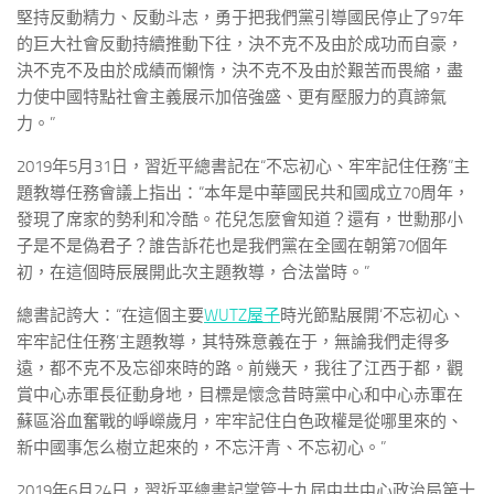
堅持反動精力、反動斗志，勇于把我們黨引導國民停止了97年
的巨大社會反動持續推動下往，決不克不及由於成功而自豪，
決不克不及由於成績而懶惰，決不克不及由於艱苦而畏縮，盡
力使中國特點社會主義展示加倍強盛、更有壓服力的真諦氣
力。”
2019年5月31日，習近平總書記在“不忘初心、牢牢記住任務”主
題教導任務會議上指出：“本年是中華國民共和國成立70周年，
發現了席家的勢利和冷酷。花兒怎麼會知道？還有，世勳那小
子是不是偽君子？誰告訴花也是我們黨在全國在朝第70個年
初，在這個時辰展開此次主題教導，合法當時。”
總書記誇大：“在這個主要
WUTZ屋子
時光節點展開‘不忘初心、
牢牢記住任務’主題教導，其特殊意義在于，無論我們走得多
遠，都不克不及忘卻來時的路。前幾天，我往了江西于都，觀
賞中心赤軍長征動身地，目標是懷念昔時黨中心和中心赤軍在
蘇區浴血奮戰的崢嶸歲月，牢牢記住白色政權是從哪里來的、
新中國事怎么樹立起來的，不忘汗青、不忘初心。”
2019年6月24日，習近平總書記掌管十九屆中共中心政治局第十