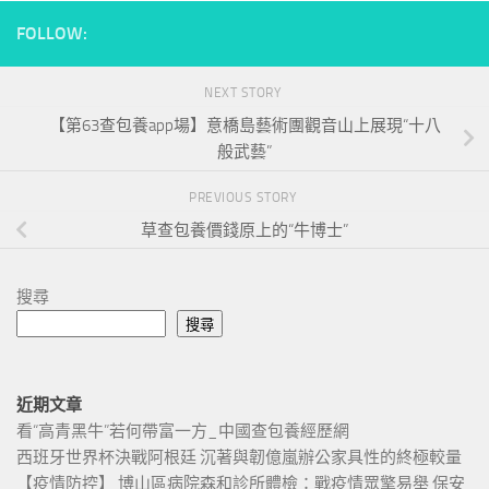
FOLLOW:
NEXT STORY
【第63查包養app場】意橋島藝術團觀音山上展現“十八
般武藝”
PREVIOUS STORY
草查包養價錢原上的“牛博士”
搜尋
搜尋
近期文章
看“高青黑牛”若何帶富一方_中國查包養經歷網
西班牙世界杯決戰阿根廷 沉著與韌億嵐辦公家具性的終極較量
【疫情防控】 博山區病院森和診所體檢：戰疫情眾擎易舉 保安