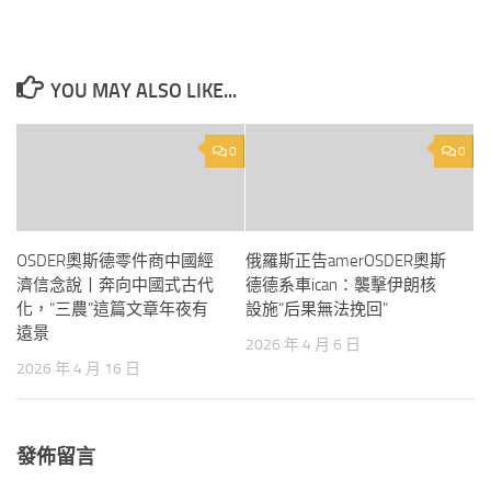
YOU MAY ALSO LIKE...
0
0
OSDER奧斯德零件商中國經
俄羅斯正告amerOSDER奧斯
濟信念說丨奔向中國式古代
德德系車ican：襲擊伊朗核
化，“三農”這篇文章年夜有
設施“后果無法挽回”
遠景
2026 年 4 月 6 日
2026 年 4 月 16 日
發佈留言