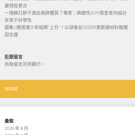
康情投意合
一塊蘇打餅干測出易胖體質？專家：興趣性JIUYI俱意室內設計
年夜于科學性
圖集 | 穗港澳少年組隊“上分“！以球會友OSDER奧斯德材料報價
迎全運
近期留言
尚無留言可供顯示。
MORE
彙整
2026 年 8 月