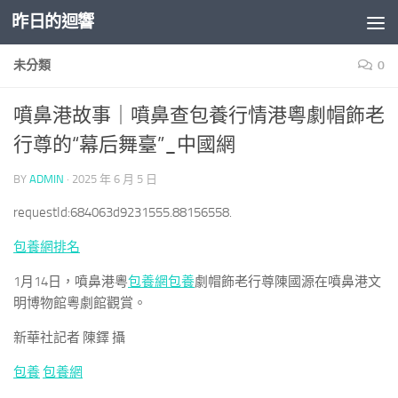
昨日的迴響
Skip to content
未分類
0
噴鼻港故事｜噴鼻查包養行情港粵劇帽飾老
行尊的“幕后舞臺”_中國網
BY
ADMIN
·
2025 年 6 月 5 日
requestId:684063d9231555.88156558.
包養網排名
1月14日，噴鼻港粵
包養網
包養
劇帽飾老行尊陳國源在噴鼻港文
明博物館粵劇館觀賞。
新華社記者 陳鐸 攝
包養
包養網