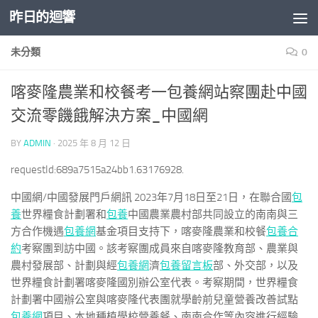
昨日的迴響
Skip to content
未分類
0
喀麥隆農業和校餐考一包養網站察團赴中國
交流零饑餓解決方案_中國網
BY
ADMIN
·
2025 年 8 月 12 日
requestId:689a7515a24bb1.63176928.
中國網/中國發展門戶網訊 2023年7月18日至21日，在聯合國
包
養
世界糧食計劃署和
包養
中國農業農村部共同設立的南南與三
方合作機遇
包養網
基金項目支持下，喀麥隆農業和校餐
包養合
約
考察團到訪中國。該考察團成員來自喀麥隆教育部、農業與
農村發展部、計劃與經
包養網
濟
包養留言板
部、外交部，以及
世界糧食計劃署喀麥隆國別辦公室代表。考察期間，世界糧食
計劃署中國辦公室與喀麥隆代表團就學齡前兒童營養改善試點
包養網
項目、本地種植學校營養餐、南南合作等內容進行經驗