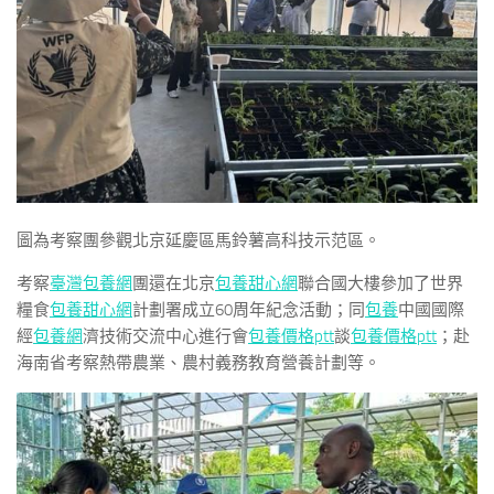
圖為考察團參觀北京延慶區馬鈴薯高科技示范區。
考察
臺灣包養網
團還在北京
包養甜心網
聯合國大樓參加了世界
糧食
包養甜心網
計劃署成立60周年紀念活動；同
包養
中國國際
經
包養網
濟技術交流中心進行會
包養價格ptt
談
包養價格ptt
；赴
海南省考察熱帶農業、農村義務教育營養計劃等。