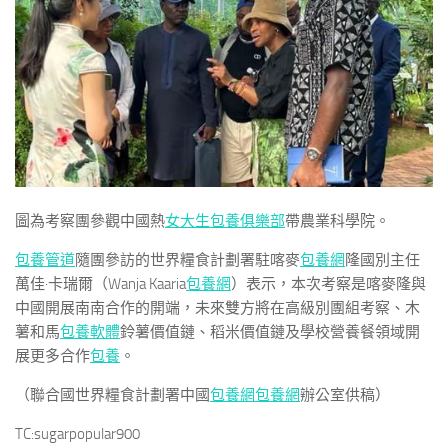
圖為考察團參觀中國熱
女大生包養俱樂部
帶農業科學院。
包養管道
隨團參訪的世界糧食計劃署駐喀麥
包養網
隆國別主任
萬佳·卡瑞爾（Wanja Kaaria
包養網
）表示，本次考察是喀麥隆與
中國開展南南合作的開端，未來雙方將在高級別團組考察、木
薯和馬
包養軟體
鈴薯價值鏈、稻米價值鏈及學校營養餐領域開
展更多合作
包養
。
（聯合國世界糧食計劃署中國
包養網
包養網
辦公室供稿）
TC:sugarpopular900