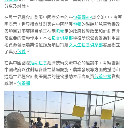
分享及討論。
在與世界糧食計劃署中國辦公室的座
包養網VIP
談交流中，考察
團表示，世界糧食計劃署在中國開展
包養
的學齡前兒童營養改
善項目對喀麥隆目前正在制
包養
定的政府校餐政策和計劃有非
常重要的借鑒作用，本地
包養俱樂部
種植學校營養餐為利用當
地資源發展農業價值鏈及項目持續
女大生包養俱樂部
發展樹立
了典范
包養
。
在與中國國際
短期包養
經濟技術交流中心的座談中，考察團對
中國政府以往對喀麥隆在基礎設施、農業發展等方面的援助和
通過世界糧食計劃署開展的糧食援助表示高度贊
包養金額
賞與
感謝。
包養網