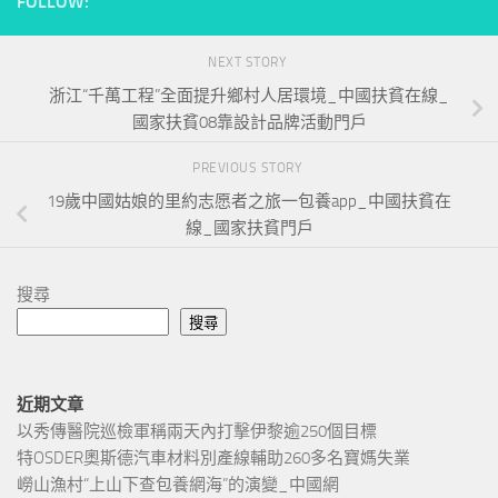
FOLLOW:
NEXT STORY
浙江“千萬工程”全面提升鄉村人居環境_中國扶貧在線_
國家扶貧08靠設計品牌活動門戶
PREVIOUS STORY
19歲中國姑娘的里約志愿者之旅一包養app_中國扶貧在
線_國家扶貧門戶
搜尋
搜尋
近期文章
以秀傳醫院巡檢軍稱兩天內打擊伊黎逾250個目標
特OSDER奧斯德汽車材料別產線輔助260多名寶媽失業
嶗山漁村“上山下查包養網海”的演變_中國網