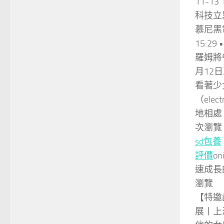
11-13
科技立
慕尼黑電
15:29
羅姆將
月12
看著少
（elect
地相處
次瀏覽
sd包養
評價
o
速成長
瀏覽
【特邀
展丨上