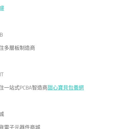
婦
B
住多層板制造商
T
住一站式PCBA智造商
甜心寶貝包養網
城
貨電子元器件商城