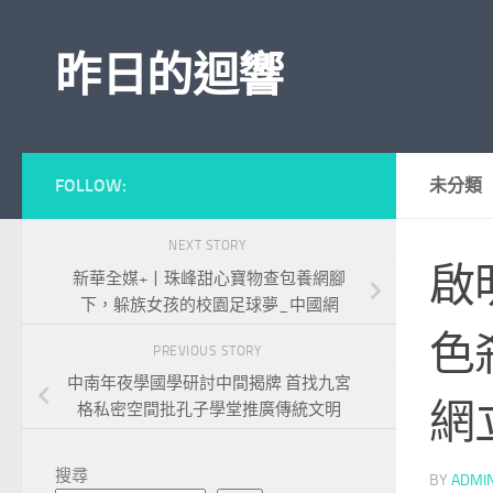
Skip to content
昨日的迴響
FOLLOW:
未分類
NEXT STORY
啟
新華全媒+丨珠峰甜心寶物查包養網腳
下，躲族女孩的校園足球夢_中國網
色
PREVIOUS STORY
中南年夜學國學研討中間揭牌 首找九宮
網
格私密空間批孔子學堂推廣傳統文明
搜尋
BY
ADMI