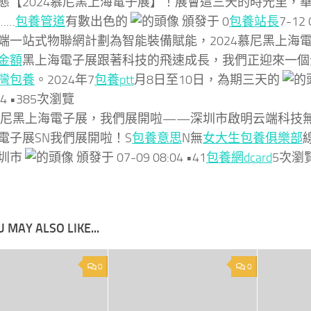
態【2024慕尼黑上海電子展】！展會這三天的時光里，
……
包養管道
有數出色的
頒發于 0
包養站長
7-12
端一站式物聯網計劃為智能裝備賦能，2024慕尼黑上海電子
金額
黑上海電子展跟著科技的飛速成長，我們正迎來一個
灣包養
。2024年7
包養ptt
月8日至10日，為期三天的
:04 •385次瀏覽
4慕尼黑上海電子展，我們展開啦——深圳市啟明云端科技無限
電子展SN我們展開啦！S
包養意思
N無
女大生包養俱樂部
圳市
頒發于 07-09 08:04 •41
包養網dcard
5次瀏
 MAY ALSO LIKE...
0
0