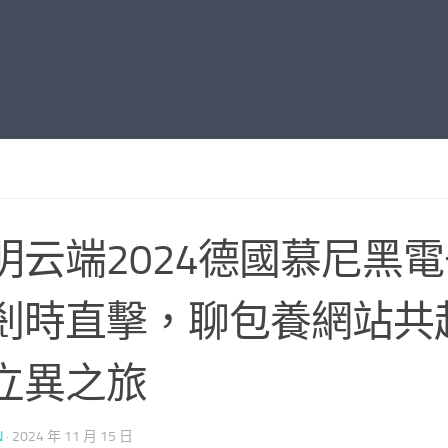
明云端2024德國慕尼黑
剎時直擊，聊包養網站共
立異之旅
N
·
2024 年 11 月 15 日