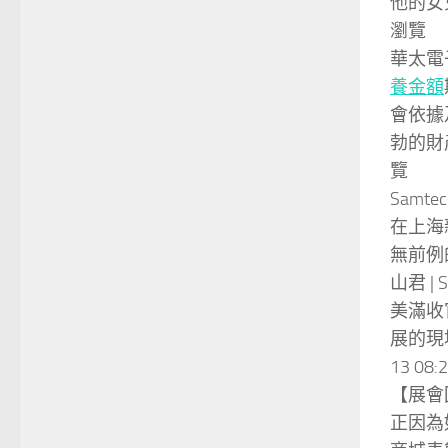
他的女
瀏覽
華太電
養金額
會依據
勃的財
覽
Samt
在上海
無前例
山君 |
美滿收官
展的現
13 08
【展會
正因為