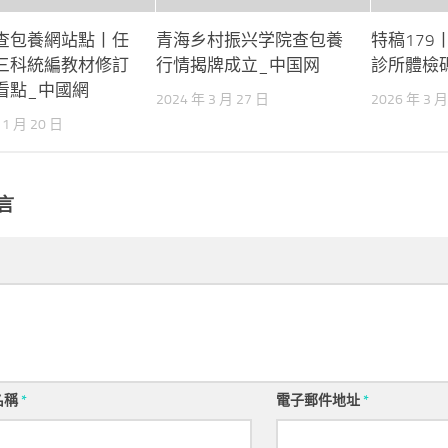
查包養網站點丨任
青海乡村振兴学院查包養
特稿179
三科統編教材修訂
行情揭牌成立_中国网
診所體檢
看點_中國網
2024 年 3 月 27 日
2026 年 3 月
11 月 20 日
言
名稱
*
電子郵件地址
*