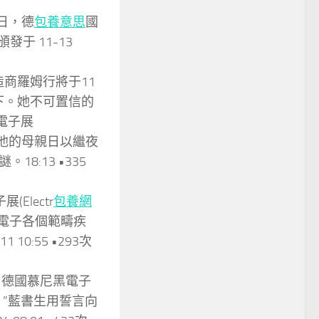
5日，德
包養意思
國
頒發于 11-13
造商羅姆行將于11
一下。她不可置信的
電子展
他和他的母親日以繼夜
:13 •335
Electr
包養網
給了電子各個範疇疾
1 10:55 •293次
 德國慕尼黑電子
”藍書生用誓言向