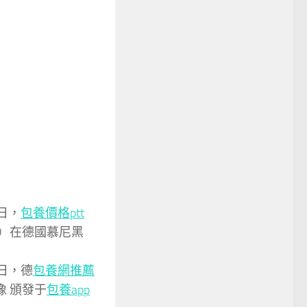
5日，
包養價格ptt
ica）在德國慕尼黑
5日，德
包養網推薦
頒發于
包養app