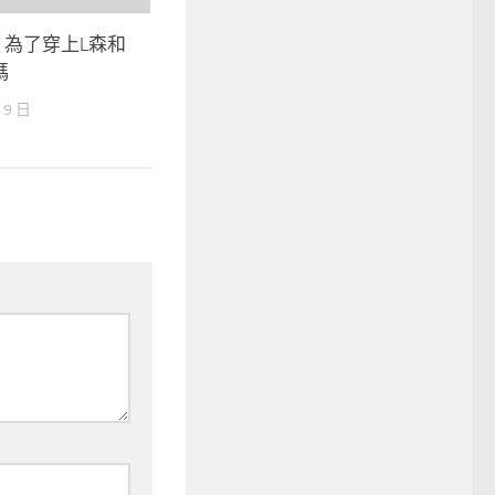
丨為了穿上L森和
碼
 9 日