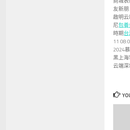
商城表
友新朋
啟明云
尼
包養
時期
台
11 08
202
黑上海
云端深
YOU