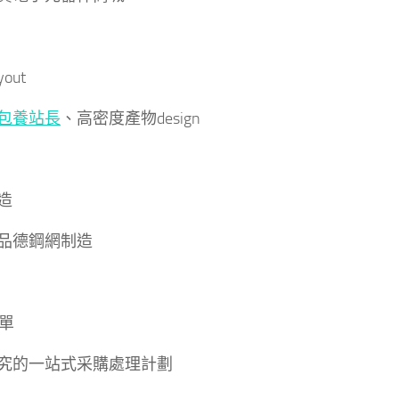
yout
包養站長
、高密度產物design
造
品德鋼網制造
配單
究的一站式采購處理計劃