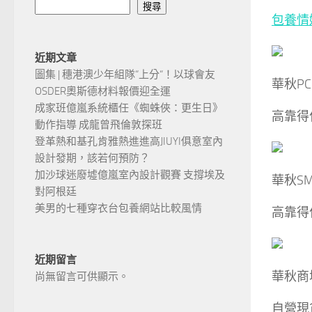
搜尋
包養情
近期文章
圖集 | 穗港澳少年組隊“上分“！以球會友
華秋PC
OSDER奧斯德材料報價迎全運
成家班億嵐系統櫃任《蜘蛛俠：更生日》
高靠得
動作指導 成龍曾飛倫敦探班
登革熱和基孔肯雅熱進進高JIUYI俱意室內
設計發期，該若何預防？
加沙球迷廢墟億嵐室內設計觀賽 支撐埃及
華秋SM
對阿根廷
美男的七種穿衣台包養網站比較風情
高靠得
近期留言
華秋商
尚無留言可供顯示。
自營現