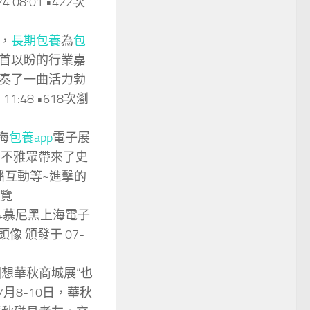
4 08:01 •422次
日，
長期包養
為
包
首以盼的行業嘉
奏了一曲活力勃
11:48 •618次瀏
海
包養app
電子展
隊為不雅眾帶來了史
播互動等~進擊的
瀏覽
2024慕尼黑上海電子
頒發于 07-
想華秋商城展“也
月8-10日，華秋