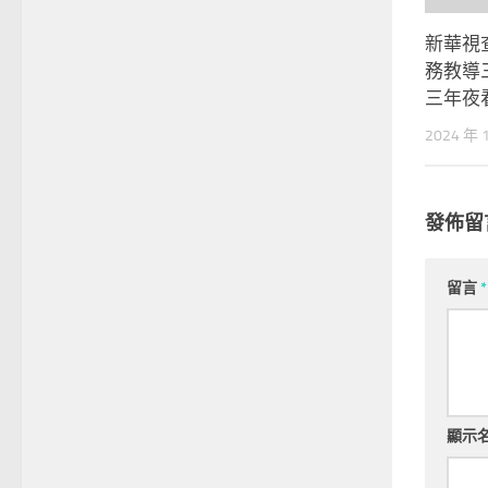
新華視
務教導
三年夜
2024 年 
發佈留
留言
*
顯示