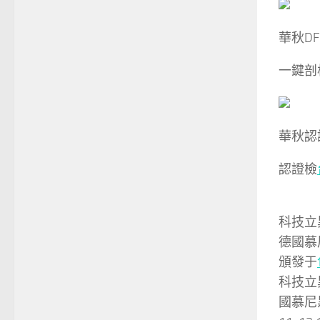
華秋DF
一鍵剖析
華秋認
認證檢
科技立
德國慕
頒發于
科技立
國慕尼黑