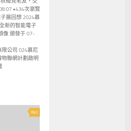
華秋碰見老友，交
 08:07 •434次瀏覽
展回想 2024慕
全新的智能電子
頒發于 07-
公司 024慕尼
線物聯網計劃啟明
覽
0