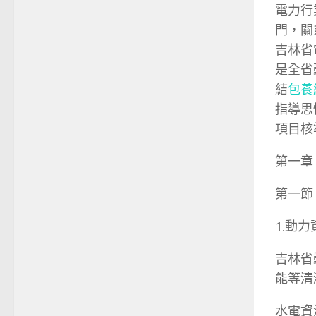
電力行
門，關
吉林省
是全省
結
包養
指導思
項目核
第一章
第一節
1.動
吉林省
能等清
水電資