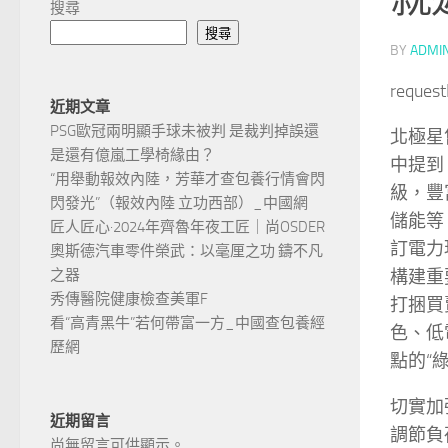
搜尋
搜尋
BY
ADMI
reques
近期文章
PSG歐冠兩明顯手球未被判 是裁判掉誤還
北極星
是還有億嵐工學椅緣由？
中提到
“用舉動報效內陸，芳華才查包養行情會閃
級，豐
閃發光”（報效內陸 立功西部）_中國網
儲能等
匠人匠心·2024年齊魯年夜工匠｜尚OSDER
訂電力
奧斯德汽車零件榮武：以毫厘之功 鑄不凡
構建重
之器
秀傳醫院健康檢查美軍F
打捆買
看“高青黑牛”若何帶富一方_中國查包養經
色、低
歷網
點的“
切實加
近期留言
調節負
尚無留言可供顯示。