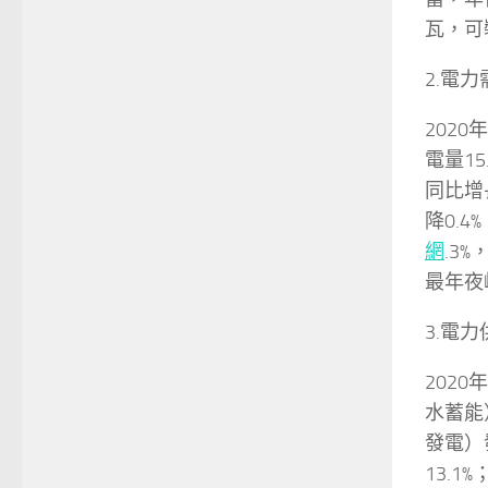
瓦，可
2.電
202
電量15
同比增
降0.
網
.3
最年夜
3.電
202
水蓄能
發電）
13.1