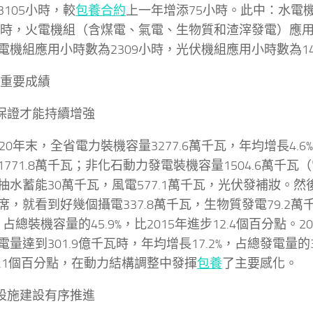
3105小時，較
包養合約
上一年增添75小時。此中：水電
1小時，火電機組（含煤電、氣電、生物質和渣滓發電）應用
電機組應用小時數為2309小時，光伏機組應用小時數為1
 重要成績
力保證才能持續增強
020年末，全省電力裝機容量3277.6萬千瓦，年均增長4.
771.8萬千瓦；非化石動力發電裝機容量1504.6萬千瓦（
抽水蓄能30萬千瓦，風電577.1萬千瓦，光伏發補妝。
席，就看到好幾個攝電337.8萬千瓦，生物質發電79.2
%，占總裝機容量的45.9%，比2015年進步12.4個百分點。
量達到301.9億千瓦時，年均增長17.2%，占總發電量的30
1.1個百分點，在動力結構調整中發揮
包養
了主要感化。
力設施建設有序推進