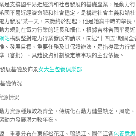
業是支撐國平易近經濟和社會發展的基礎產業，是動力行
系國平易近經濟命脈和社會穩定，是構建社會主義和諧社
電力發展“某一天，宋微終於記起，他是她高中時的學長，
動力規劃在電力行業的延長和細化，根據吉林省國平易近
網站
構調整對電力行業發展的請求，闡述“十四五”期間全
惟、發展目標、重要任務及其保證辦法，是指導電力行業
準（審批）、具體投資計劃設定等事項的主要依據。
 發展基礎及佈景
女大生包養俱樂部
 基礎情況
力資源情況
動力資源種類較為齊全，傳統化石動力儲量缺乏，風能、
潔動力發展潛力較年夜。
源：重要分布在東部松花江、鴨綠江、圖們江各
包養意思