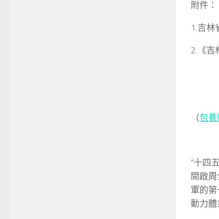
附件：
1.吉
2.《
（
包養
“十四
開啟周
軍的第
動力體