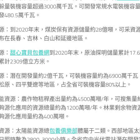
躲量裝機容量超過3000萬千瓦。可開發常規水電裝機容量5
480.5萬千瓦。
源：到2020年末，煤炭保有資源儲量約28億噸，可采資
布在長春、吉林、白山和延邊地區。
源：
甜心寶貝包養網
到2020年末，原油探明儲量累計17.
累計2309億立方米。
源：潛在開發量約2億千瓦，可裝機容量約為6900萬千
松原、四平雙遼等地區，占全省可裝機容量80%以上。
能資源：農作物秸稈產出量約為4500萬噸/年，可搜集量約為
夠源化應用的資源總量約為1200萬噸/年。林業剩余物資源
夠源化應用量約為400萬噸。
資源：太陽能資源總
包養俱樂部
體屬于二類。西部地區太
日照時數為2800-3000小時。全省空中光伏電站潛在開發