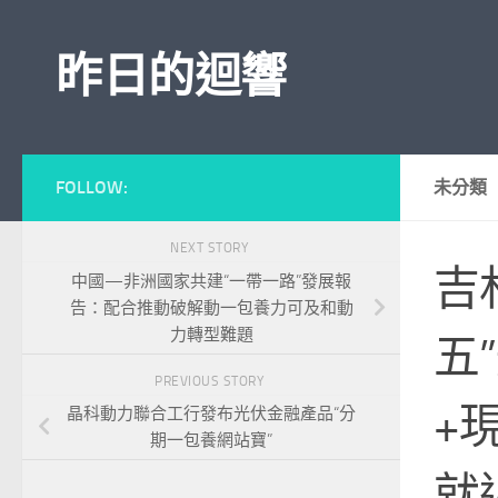
Skip to content
昨日的迴響
FOLLOW:
未分類
NEXT STORY
吉
中國—非洲國家共建“一帶一路”發展報
告：配合推動破解動一包養力可及和動
力轉型難題
五
PREVIOUS STORY
+
晶科動力聯合工行發布光伏金融產品“分
期一包養網站寶”
就