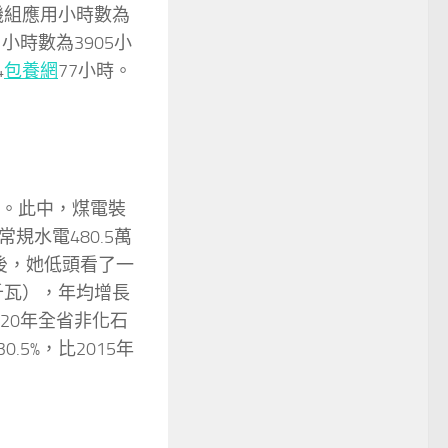
機組應用小時數為
小時數為3905小
4
包養網
77小時。
6%。此中，煤電裝
常規水電480.5萬
然後，她低頭看了一
萬千瓦），年均增長
2020年全省非化石
.5%，比2015年