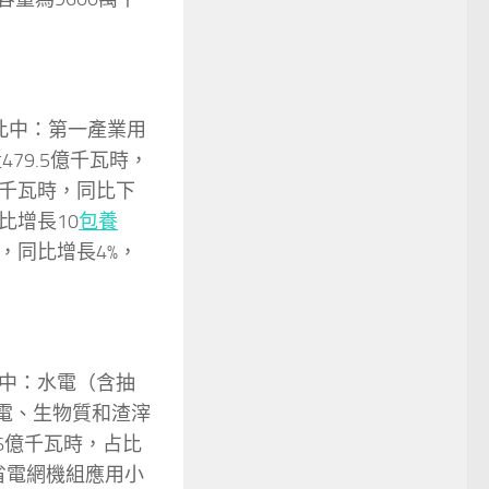
。此中：第一產業用
479.5億千瓦時，
億千瓦時，同比下
比增長10
包養
千瓦，同比增長4%，
此中：水電（含抽
氣電、生物質和渣滓
.6億千瓦時，占比
吉林省電網機組應用小