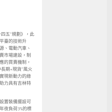
四五”規劃》，此
平臺的技術升
源、電動汽車、
賣市場建設，制
應的買賣機制，
長期+現貨”風火
實現新動力的綠
助力具有吉林特
設置裝備擺設可
年夜負荷3%的標