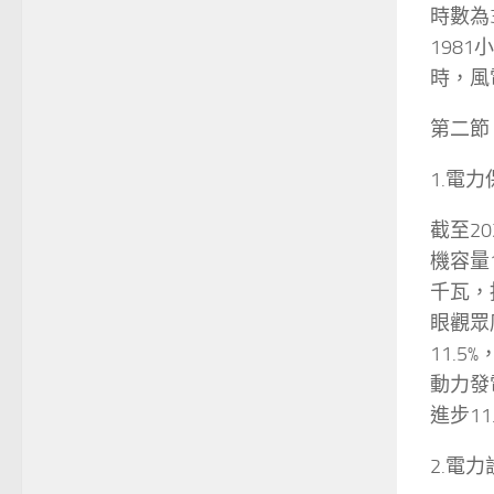
時數為
198
時，風
第二節
1.電
截至2
機容量1
千瓦，
眼觀眾
11.5
動力發電
進步1
2.電