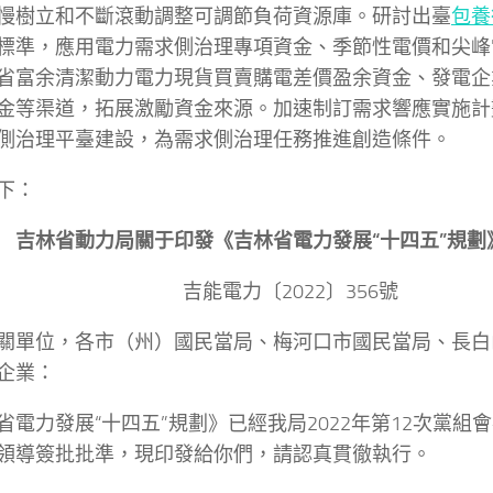
慢樹立和不斷滾動調整可調節負荷資源庫。研討出臺
包養
標準，應用電力需求側治理專項資金、季節性電價和尖峰
省富余清潔動力電力現貨買賣購電差價盈余資金、發電企
金等渠道，拓展激勵資金來源。加速制訂需求響應實施計
側治理平臺建設，為需求側治理任務推進創造條件。
下：
吉林省動力局關于印發《吉林省電力發展“十四五”規劃
吉能電力〔2022〕356號
關單位，各市（州）國民當局、梅河口市國民當局、長白
企業：
省電力發展“十四五”規劃》已經我局2022年第12次黨組
領導簽批批準，現印發給你們，請認真貫徹執行。