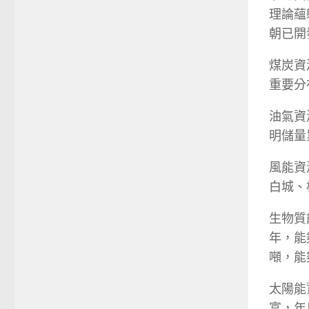
理論蘊
朝已開發
煤炭資
重要分
油氣資
明儲量
風能資
白城、
生物質
年，能
噸，能
太陽能
富，年