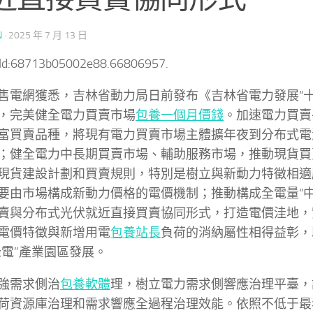
N
·
2025 年 7 月 13 日
tId:68713b05002e88.66806957.
售電網獲悉，吉林省動力局日前發布《吉林省電力發展“十
，完美健全電力買賣市場
包養一個月價錢
。加速電力買賣
富買賣品種，將現有電力買賣市場主體擴年夜到分布式電
；健全電力中長期買賣市場、輔助服務市場，推動現貨買
現貨建設計劃和買賣規則，特別是樹立與新動力特徵相適
要由市場構成新動力價格的電價機制；推動構成全電量“中
賣與分布式光伏就近直接買賣協同形式，打造電價洼地，
電價特徵與新增用電
包養站長
負荷的消納屬性相得益彰，
綠電”產業園區發展。
強需求側治
包養軟體
理，樹立電力需求側響應治理平臺，
荷資源庫治理和需求響應全過程治理效能。依照不低于最