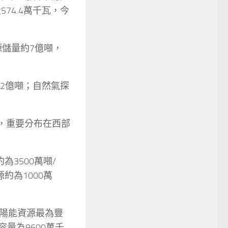
74.4萬千瓦，今
源儲量約7億噸，
62億噸；自然氣探
瓦，重要分布在西部
3500萬噸/
約為1000萬
陽能資源最為豐
容量為9600萬千