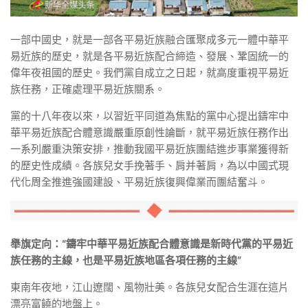
一部中國史，就是一部各平易近族融合匯聚成多元一體中華平
易近族的歷史，就是各平易近族配合締造、發展、鞏固統一的
偉年夜祖國的歷史。我們黨自成立之日起，就高度重視平易近
族任務，正確處理平易近族關系。
黨的十八年夜以來，以習近平同道為焦點的黨中心提出鑄牢中
華平易近族配合體意識嚴重原創性論斷，就平易近族任務作出
一系列嚴重決策安排，推動我國平易近族團結進步事業獲得新
的歷史性成績。各族兒女手挽著手、肩并著肩，為以中國式現
代化周全推進強國建設、平易近族復興偉業而團結奮斗。
舉旗定向：“鑄牢中華平易近族配合體意識是新時代黨的平易近
族任務的主線，也是平易近族地區各項任務的主線”
東南年夜地，江山遼闊、風物壯美。各族兒女配合生涯在這片
漂亮富饒的地盤上。