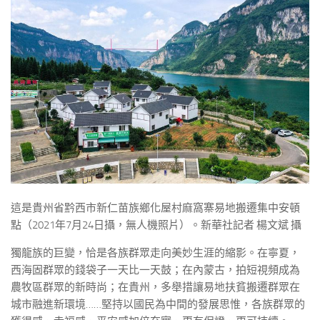
這是貴州省黔西市新仁苗族鄉化屋村麻窩寨易地搬遷集中安頓
點（2021年7月24日攝，無人機照片）。新華社記者 楊文斌 攝
獨龍族的巨變，恰是各族群眾走向美妙生涯的縮影。在寧夏，
西海固群眾的錢袋子一天比一天鼓；在內蒙古，拍短視頻成為
農牧區群眾的新時尚；在貴州，多舉措讓易地扶貧搬遷群眾在
城市融進新環境……堅持以國民為中間的發展思惟，各族群眾的