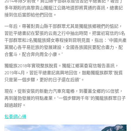
2014年除夕前夜，貢山縣干部群眾致信習近平總書記，報告了
多年期盼的高黎貢山獨龍江公路地道即將貫通的喜訊，總書記
接到信后當即給他們回信。
一年后，帶著對貢山縣干部群眾尤其是獨龍族鄉親們的惦記，
習近平總書記在緊張的云南之行中抽出時間，把當初寫信的5名
干部群眾和2名獨龍族婦女專程接到昆明見面，指出：“中國共產
黨關心各平易近族的發展建設，全國各族國民要配合盡力、配
合奮斗，配合奔向周全小康。”
獨龍族2018年實現整族脫貧。獨龍江鄉黨委寫信報告喜訊，
2019年4月，習近平總書記高興地回信，鼓勵獨龍族群眾“脫貧
只是第一個步驟，更好的日子還在后頭”。
現在，從新安裝的新動力汽車充電樁，到覆蓋全鄉的5G信號，
再到蓬勃發展的特點產業，“一個步驟跨千年”的獨龍族群眾日子
越過越好。
包養網心得