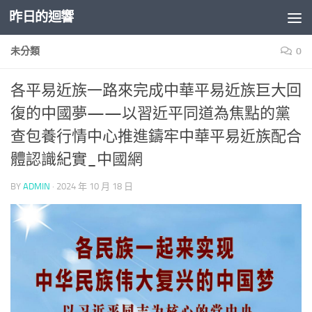
昨日的迴響
Skip to content
未分類
0
各平易近族一路來完成中華平易近族巨大回
復的中國夢——以習近平同道為焦點的黨
查包養行情中心推進鑄牢中華平易近族配合
體認識紀實_中國網
BY
ADMIN
·
2024 年 10 月 18 日