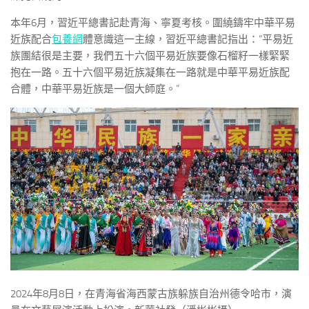
本年6月，習近平總書記赴青海、寧夏考核。圍繞鑄牢中華平易
近族配合
包養網
體意識這一主線，習近平總書記指出：“平易近
族團結很是主要，我們五十六個平易近族要像石榴籽一樣緊緊
抱在一路。五十六個平易近族凝集在一路就是中華平易近族配
合體，中華平易近族是一個大師庭。”
2024年8月8日，在青海省海西蒙古族躲族自治州德令哈市，演