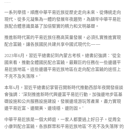
……
一系列舉措，順應中華平易近族從歷史走向未來、從傳統走向
現代、從多元凝集為一體的發展年夜趨勢，為鑄牢中華平易近
族配合體意識奠基了加倍堅實的精力和文明基礎。
推進新時代黨的平易近族任務高質量發展，必須扎實推進實現
配合富饒，讓各族國民共建共享中國式現代化——
2023年6月，習近平總書記到內蒙古考核。總書記強調：“從全
國來看，推動全體國民配合富饒，最艱巨的任務在一些邊疆平
易近族地區。這些邊疆平易近族地區在走向配合富饒的途徑上
不克不及失落隊。”
本年4月，習近平總書記掌管召開新時代推動西部年夜開發座談
會強調：“深刻推進新時代興邊富平易近行動，加強邊地步區基
礎設施和公共服務設施建設，發展邊境游玩等產業，盡力實現
邊平易近富、邊關美、邊境穩、邊防固。”
中華平易近族是一個大師庭，一家人都要過上好日子。從周全
小康到配合富饒，各族群眾和平易近族地區“不克不及失落隊”的