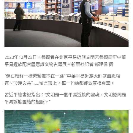
2023年12月23日，參觀者在北京平易近族文明宮參觀鑄牢中華
平易近族配合體意識文物古籍展。新華社記者 郝建偉 攝
“像石榴籽一樣緊緊擁抱在一路”“中華平易近族大師庭血脈相
連、命運與共”……留言簿上，每一句話都那么質樸真摯。
習近平總書記指出：“文明是一個平易近族的靈魂，文明認同是
平易近族團結的根脈。”