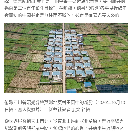
躲，總書記指出“我們是一個中華平易近族配合體，要同船共濟
邁向第二個百年奮斗目標”；在新疆，總書記強調“各平易近族年
夜團結的中國必定是無往而不勝的，必定是有著光亮未來的”……
俯瞰四川省昭覺縣地莫鄉地莫村田園中的新房（2020年10月10
日攝，無人機照片）。新華社記者 張笑宇 攝
從世界屋脊到天山南北，從東北山區到塞北草原，習近平總書
記深刻到各族群眾中間，傾聽他們的心聲，共話平易近族地區