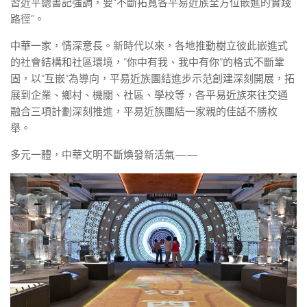
習近平總書記強調，要“不斷拓寬各平易近族全方位嵌進的實踐
路徑”。
中華一家，情深意長。新時代以來，各地推動樹立彼此嵌進式
的社會結構和社區環境，“你中有我、我中有你”的格式不斷鞏
固，以“互嵌”為導向，平易近族團結進步示范創建深刻開展，拓
展到企業、鄉村、機關、社區、學校等，各平易近族來往交通
融合三項計劃深刻推進，平易近族團結一家親的佳話不勝枚
舉。
多元一體，中華文明不斷煥發新活氣——