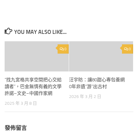
YOU MAY ALSO LIKE...
0
0
“找九宮格共享空間把心交給
汪宇昉：讓80甜心專包養網
讀者”，巴金無情有義的文學
0年非遺“游”出古村
許諾–文史–中國作家網
2026 年 3 月 2 日
2025 年 3 月 8 日
發佈留言