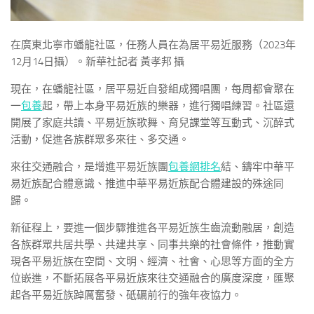
在廣東北寧市蟠龍社區，任務人員在為居平易近服務（2023年
12月14日攝）。新華社記者 黃孝邦 攝
現在，在蟠龍社區，居平易近自發組成獨唱團，每周都會聚在
一
包養
起，帶上本身平易近族的樂器，進行獨唱練習。社區還
開展了家庭共讀、平易近族歌舞、育兒課堂等互動式、沉醉式
活動，促進各族群眾多來往、多交通。
來往交通融合，是增進平易近族團
包養網排名
結、鑄牢中華平
易近族配合體意識、推進中華平易近族配合體建設的殊途同
歸。
新征程上，要進一個步驟推進各平易近族生齒流動融居，創造
各族群眾共居共學、共建共享、同事共樂的社會條件，推動實
現各平易近族在空間、文明、經濟、社會、心思等方面的全方
位嵌進，不斷拓展各平易近族來往交通融合的廣度深度，匯聚
起各平易近族踔厲奮發、砥礪前行的強年夜協力。