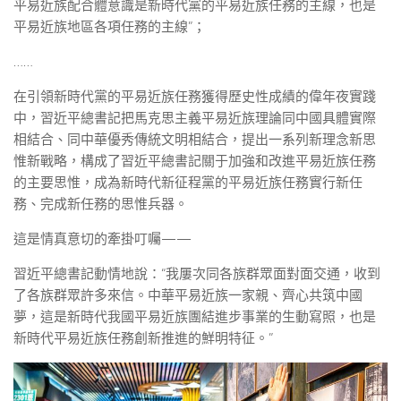
平易近族配合體意識是新時代黨的平易近族任務的主線，也是
平易近族地區各項任務的主線”；
……
在引領新時代黨的平易近族任務獲得歷史性成績的偉年夜實踐
中，習近平總書記把馬克思主義平易近族理論同中國具體實際
相結合、同中華優秀傳統文明相結合，提出一系列新理念新思
惟新戰略，構成了習近平總書記關于加強和改進平易近族任務
的主要思惟，成為新時代新征程黨的平易近族任務實行新任
務、完成新任務的思惟兵器。
這是情真意切的牽掛叮囑——
習近平總書記動情地說：“我屢次同各族群眾面對面交通，收到
了各族群眾許多來信。中華平易近族一家親、齊心共筑中國
夢，這是新時代我國平易近族團結進步事業的生動寫照，也是
新時代平易近族任務創新推進的鮮明特征。”