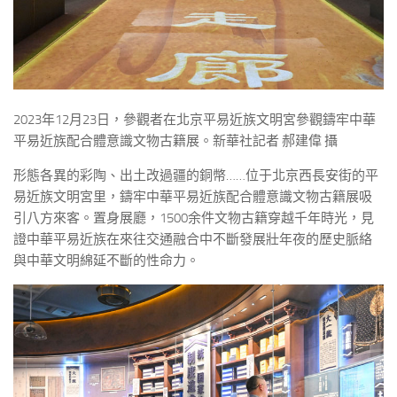
2023年12月23日，參觀者在北京平易近族文明宮參觀鑄牢中華
平易近族配合體意識文物古籍展。新華社記者 郝建偉 攝
形態各異的彩陶、出土改過疆的銅幣……位于北京西長安街的平
易近族文明宮里，鑄牢中華平易近族配合體意識文物古籍展吸
引八方來客。置身展廳，1500余件文物古籍穿越千年時光，見
證中華平易近族在來往交通融合中不斷發展壯年夜的歷史脈絡
與中華文明綿延不斷的性命力。