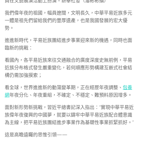
員在文藝展演活動上扮演。新華社發（潘彬彬攝）
我們偉年夜的祖國，幅員遼闊，文明長久，中華平易近族多元
一體是祖先們留給我們的豐厚遺產，也是我國發展的宏大優
勢。
進進新時代，平易近族團結進步事業迎來新的機遇，同時也面
臨新的挑戰：
看國內，各平易近族來往交通融合的廣度深度史無前例，平易
近族分布格式發生嚴重變化，若何順應形勢構建互嵌式社會結
構仍需加強摸索；
看全球，世界進進新的動蕩變革期，正在經歷年夜調整、
包養
網
年夜分化、年夜重組，不確定、不穩定、難預料原因增多。
面對新形勢新挑戰，習近平總書記深入指出：“實現中華平易近
族偉年夜復興的中國夢，就要以鑄牢中華平易近族配合體意識
為主線，把平易近族團結進步事業作為基礎性事業抓緊抓好。”
這是高瞻遠矚的思惟引領——