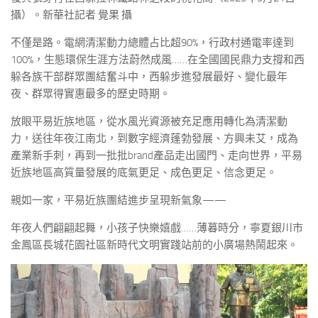
攝）。新華社記者 覺果 攝
不僅是路。電網清潔動力總體占比超90%，行政村通電率達到
100%，生態環保生涯方法蔚然成風……在全國國民鼎力支撐和西
躲各族干部群眾團結奮斗中，西躲步進發展最好、變化最年
夜、群眾得實惠最多的歷史時期。
放眼平易近族地區，從水風光資源被充足應用轉化為清潔動
力，送往年夜江南北，到數字經濟蓬勃發展、方興未艾，成為
產業新手刺，再到一批批brand產品走出國門、走向世界，平易
近族地區高質量發展的底氣更足、成色更足、信念更足。
親如一家，平易近族團結進步呈現新氣象——
年夜人們翩翩起舞，小孩子快樂嬉戲……薄暮時分，寧夏銀川市
金鳳區長城花園社區新時代文明實踐站前的小廣場熱鬧起來。