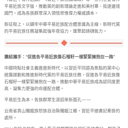
平易近族文字版，推動黨的創新理論走進和美村寨、抵達邊境
國門，成為各族群眾深入領悟思惟偉力權威讀本。
新征程上，以鑄牢中華平易近族配合體意識為主線，新時代黨
的平易近族任務凝集起強年夜協力，匯聚起磅礴氣力。
團結攜手：“促進各平易近族像石榴籽一樣緊緊擁抱在一路”
中國特點社會主義進進新時代，以習近平同道為焦點的黨中心
統籌謀劃和推進新時代黨的平易近族任務，促進各平易近族像
石榴籽一樣緊緊擁抱在一路，推動中華平易近族成為認同度更
高、凝集力更強的命運配合體。
平易近生為本，各族群眾生涯迎來新面孔——
云南省貢山獨龍族怒族自治縣獨龍江鄉，習近平總書記牽掛的
處所。