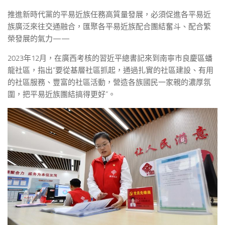
推進新時代黨的平易近族任務高質量發展，必須促進各平易近
族廣泛來往交通融合，匯聚各平易近族配合團結奮斗、配合繁
榮發展的氣力——
2023年12月，在廣西考核的習近平總書記來到南寧市良慶區蟠
龍社區，指出“要從基層社區抓起，通過扎實的社區建設、有用
的社區服務、豐富的社區活動，營造各族國民一家親的濃厚氛
圍，把平易近族團結搞得更好”。