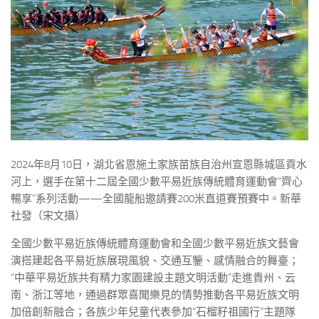
2024年8月10日，湖北省恩施土家族苗族自治州宣恩縣城區貢水
河上，選手在第十二屆全國少數平易近族傳統體育運動會“齊心
暢享”系列活動——全國龍船邀請賽200米直道賽預賽中。新華
社發（宋文攝）
全國少數平易近族傳統體育運動會和全國少數平易近族文藝會
演搭建起各平易近族展現風貌、交通互鑒、感情融合的舞臺；
“中華平易近族共有精力家園建設主題文明活動”走進貴州、云
南、浙江等地，通過群眾喜聞樂見的情勢推動各平易近族文明
加倍創新融合；各族少年兒童代表參加“石榴籽祖國行”主題隊