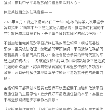
發展，推動中華平易近族配合體意識深刻人心。
這是系統周全的任務實踐——
2023年10月，習近平總書記在二十屆中心政治局第九次集體學
習時指出：“鑄牢中華平易近族配合體意識、推進新時代黨的平
易近族任務高質量發展，是全黨全國各族國民的配合任務。”
不斷加強和完美黨對平易近族任務的周全領導，構成黨委統一
領導、當局依法治理、統戰部門牽頭協調、平易近族任務部門
履職盡責、各部門共同努力、全社會配合參與的新時代黨的平
易近族任務格式……各級黨委和當局堅持中國特點解決平易近族
問題的正確途徑，認真貫徹落實黨的平易近族任務的各項方針
政策，及時研討解決當地區本單位觸及平易近族任務的嚴重問
題。
各級領導干部深刻學習貫徹習近平總書記關于加強和改進平易
近族任務的主要思惟，進步做好平易近族任務的本領，為推進
平易近族團結進步事業作出貢獻。
《習近平著作選讀》《習近平談治國理政》等一系列主要著作