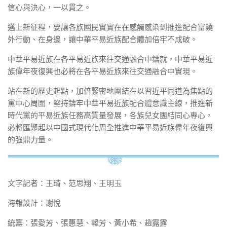
信心與決心，一以貫之。
邁上新征程，要讓各族國民實實在在感觸感染到推進配合富饒
外行動、在身邊，讓中華平易近族配合體加倍牢不成破。
中華平易近族在各平易近族來往交通融合中鑄就，中華平易近
族偉年夜復興也必將在各平易近族來往交通融合中實現。
站在新的歷史起點，加倍緊密地團結在以習近平同道為焦點的
黨中心周圍，堅持鑄牢中華平易近族配合體意識主線，推進新
時代黨的平易近族任務高質量發展，各族兒女團結同心專心，
必將匯聚起以中國式現代化周全推進中華平易近族偉年夜復興
的強鼎力量。
文字記者：王琦、范思翔、王明玉
海報設計：謝悅
統籌：張愛芳、張惠慧、韓芳、黃小希、趙露露