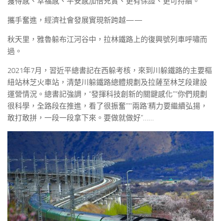
獲得感、幸福感、平安感加倍充實、更有保證、更可持續。
攜手奮進，經濟社會發展實現新跨越——
秋天里，雅魯躲布江河谷中，拉林鐵路上的復興號列車呼嘯而
過。
2021年7月，習近平總書記在西躲考核，來到川躲鐵路的主要樞
紐站林芝火車站，清楚川躲鐵路總體規劃及拉薩至林芝段建設
運營情況。總書記強調，“發揮科技創新的關鍵感化”“你們規劃
很科學，全路段在推進，看了很振奮”“‘兩路’精力要繼續弘揚，
敢打敢拼，一段一段拿下來。要做就做好”……