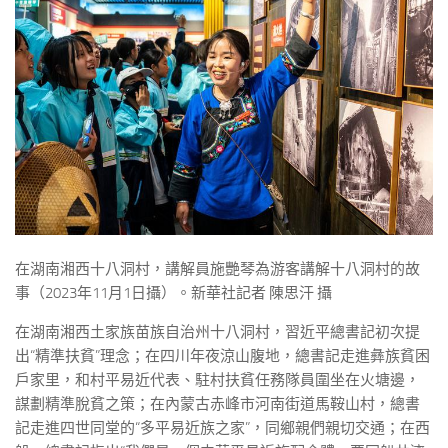
在湖南湘西十八洞村，講解員施艷琴為游客講解十八洞村的故
事（2023年11月1日攝）。新華社記者 陳思汗 攝
在湖南湘西土家族苗族自治州十八洞村，習近平總書記初次提
出“精準扶貧”理念；在四川年夜涼山腹地，總書記走進彝族貧困
戶家里，和村平易近代表、駐村扶貧任務隊員圍坐在火塘邊，
謀劃精準脫貧之策；在內蒙古赤峰市河南街道馬鞍山村，總書
記走進四世同堂的“多平易近族之家”，同鄉親們親切交通；在西