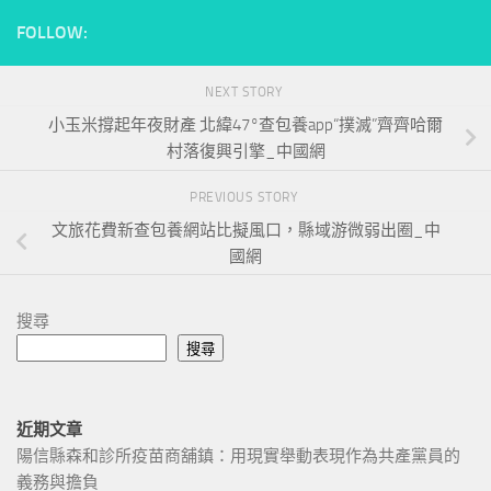
FOLLOW:
NEXT STORY
小玉米撐起年夜財產 北緯47°查包養app“撲滅”齊齊哈爾
村落復興引擎_中國網
PREVIOUS STORY
文旅花費新查包養網站比擬風口，縣域游微弱出圈_中
國網
搜尋
搜尋
近期文章
陽信縣森和診所疫苗商舖鎮：用現實舉動表現作為共產黨員的
義務與擔負