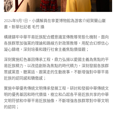
2024年9月1日，小講解員在寧夏博物館為游客介紹賀蘭山巖
畫。新華社記者 毛竹 攝
構建鑄牢中華平易近族配合體意識宣傳教導常態化機制，面向
各族群眾加強黨的理論和路線方針政策教導，用配合幻想信心
凝心鑄魂，深刻培養和踐行社會主義焦點價值觀；
深刻實施紅色基因傳承工程，鼎力弘揚以愛國主義為焦點的平
易近族精力、以改造創新為焦點的時代精力，深刻發掘各族群
眾感黨恩、聽黨話、跟黨走的生動故事，不斷增強對中華平易
近族的認同感和驕傲感；
實施中華優秀傳統文明傳承發展工程，研討和發掘中華傳統文
明的優秀基因和時代價值，樹立和凸起各平易近族共享的中華
文明符號和中華平易近族抽像，不斷增強各族群眾對中華文明
的認同；