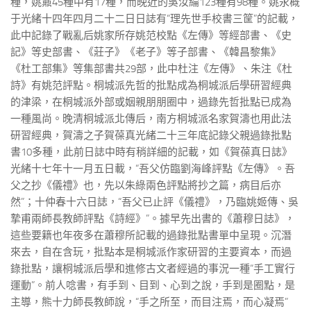
種，姚鼐45種中有17種，而晚近的吳汝綸123種有98種。姚永概
于光緒十四年四月二十二日日誌有“理先世手校書三筐”的記載，
此中記錄了戰亂后姚家所存姚范校點《左傳》等經部書、《史
記》等史部書、《莊子》《老子》等子部書、《韓昌黎集》
《杜工部集》等集部書共29部，此中杜注《左傳》、朱注《杜
詩》有姚范評點。桐城派先哲的批點成為桐城派后學研習經典
的津梁，在桐城派外部或姻親朋朋圈中，過錄先哲批點已成為
一種風尚。晚清桐城派北傳后，南方桐城派名家賀濤也用此法
研習經典，賀濤之子賀葆真光緒二十三年底記錄父親過錄批點
書10多種，此前日誌中時有稍詳細的記載，如《賀葆真日誌》
光緒十七年十一月五日載，“吾父仿臨劉海峰評點《左傳》。吾
父之抄《儀禮》也，先以朱綠兩色評點將抄之篇，病目后亦
然”；十仲春十六日誌，“吾父已止評《儀禮》，乃臨姚姬傳、吳
摯甫兩師長教師評點《詩經》”。據早先出書的《蕭穆日誌》，
這些要籍也年夜多在蕭穆所記載的過錄批點書單中呈現。沉潛
來去，自在含玩，批點本是桐城派作家研習的主要資本，而過
錄批點，讓桐城派后學和進修古文者經過的事況一種“手工實行
運動”。前人唸書，有手到、目到、心到之說，手到是圈點，是
主導，熊十力師長教師說，“手之所至，而目注焉，而心凝焉”