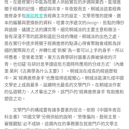
性，在進修實行中能為唸書人供給實在的步調與東西，能增進
關于經典的記憶、體認與共享。年夜致而言，桐城派這套經典
進修身手包
舞蹈教室
含經典主次的設定、文學思惟的提煉、選
本的編纂與更換新的資料、唸書次序遞次的design、批點的傳抄
與過錄、誦讀之法的講究等。細究桐城派的主要主意和做法，
皆有深淺不等的起源和遠近分歧的傳統。桐城派的出色之處，
是在實行中逐步將關于經典進修的點滴心得會聚融會成較為詳
細的實際與方式，并轉化或“拆解”為一套可以上手的身手，所以
呼應者、受害者浩繁。東方古典學研討器重古典被接收的汗
青，也切磋“在研討息爭讀這些方面時所應用的分歧方式”（內維
里·莫利《古典學為什么主要》）。桐城派在成長的經過歷程
中，其“經典進修身手”也應值得追蹤關心。桐城派能演化成中國
文學史上成員最多、延續時光最長的文學門戶，在桐城派作家
的弘道精力、人才輩出之外，該門戶的“經典進修身手”有助推和
塑造之功。
文學門戶的構成要有諸多要素的促合，依照《中國年夜百
科全書》“中國文學”分冊供給的說明，“思惟偏向、藝術主意、
審雅觀點”必不成缺，這類內在的事務實在就是門戶的文學主