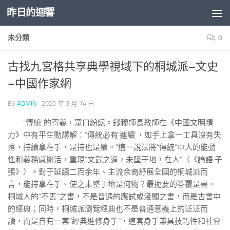
昨日的迴響
Skip to content
未分類
0
古找九宮格共享典學視域下的桐城派–文史
–中國作家網
BY
ADMIN
·
2025 年 3 月 14 日
“傳統”的寄義，眾口紛紜。錢穆師長教師在《中國文明精
力》中有平生動講解：“傳統必有‘連續’，如手上拿一工具沒有失
落，持續拿在手，是持也是續。”這一說法將“傳統”中人的能動
性和義務感謝活，重現“文武之道，未墜于地，在人”（《論語·子
張》）。對于延續二百余年、主流余裔舒展全國的桐城派而
言，能持拿在手、使之未墜于地是何物？最扼要的答覆是書。
桐城人的“不丟”之書，不是普通的應試或淺顯之書，而是古書中
的經典；同時，桐城派瀏覽經典也不是普通意義上的泛泛而
讀，而是自有一套“經典進修身手”，這套身手兼具技巧性和社會