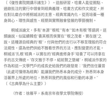
（《復性書院開講示諸生》）。這般研習，唸書人能從圈點、
過錄批注的實行中領會到經典義理、唸書方式和作文規定，并
在對比磨合中將桐城派的主意、經典常識內化，從而培養一種
身與心、理性與感性、經歷與實際融會發展的學藝機制。
桐城派論文，多有“本源”“根柢”“有本”“如木有根”等語詞，這
類論說，似延續韓愈“養其根而俟實在”“根之茂者，實在遂”之
說。這種源自經典的“根”，付與他們的言行以不移至理般的符合
法規性，還為他們供給不雅看世界的方法、應對變更的才能。
桐城派“扎根”經典，以實在的“經典進修身手”培養了可以持拿在
手的古文傳統。“存文雅于不停，紹前賢之墜緒”，桐城派作家的
作為和這一文學門戶的成長史給我們的啟發是：“我們信任曩昔
（此處可懂得為經典）能讓我們熟悉本身的成分，熟悉到本身
活著界上所處的地位，熟悉到我們的風俗和行動的本源。”
（《古典學為什么主要》）
（作者：徐雁平，系南京年夜學文學院傳授）