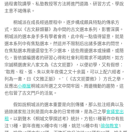
過程書院講學、私塾教授等方法將進門道路、研習方式、學說
主意不竭傳承。
桐城派在成長經過歷程中，逐步構成頗具特點的傳承方
式，如以《古文辭類纂》為中間的古文選本系列，影響深廣。
桐城派的選本身手多有學者會商，此中有一點值得留意，就是
選本系列中有焦點選本，然這并不限制后出諸多選本的問世，
在焦點選本周邊還發生不少選本，這些周邊選本或接續，或簡
化，皆依據編選者的研習心得和社會利用需求不竭調劑，如方
宗誠精選唐宋八家文為《古文扼要》，以便初學，又有假想：
“取周、程、張、朱以來年夜儒之文十余篇，可以上配六經者，
列為一書，曰《文雅正脈》。”（《古文扼要敘》）方氏之舉，
反應出
小樹屋
桐城派所選之文中間牢固、周邊機動的趨勢，這
也包管了古文門戶的活氣。
假如說桐城派的選本重要是向別傳播，那么批注經典以及
過錄諸家批注則是面向本身的日常修煉，是為己之學
會議室出
租
。以劉聲木《桐城文學撰述考》統計，方苞51種著作中有批
注13種，劉年夜櫆30種中有15種，姚范16種中有1
瑜伽教室
1