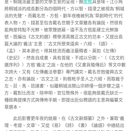
意。桐城派最主要的文學主意的呈現，頗
家教
具意味。江小角
將桐城派的成長劃分為四個時代，方以智、錢澄之被視為“桐城
派的先聲”，而戴名世、方苞、劉年夜櫆被列為“草創時代”的代
表人物。方、錢甚至包含戴名世關于文章雖各有論說，然很有
能夠是特點不光鮮，被眾聲遮蔽，遠不及方苞能建立光鮮旗
號，既編出《古文約選》標舉清真雅正古文的范本，又提出長
篇大論的“義法”主意：“古文所歷來遠矣，六經、《語》、
《孟》，其本源也。得其枝流而義法最精者，莫如《左傳》
《史記》，然各自成書，具有首尾，不成以分剟。”（《古文約
選序列》）方苞“義法”之說，在他的《又書貨殖傳后》等文中數
次誇大，又有《左傳義法舉要》專門講究。戴名世抱復興古文
之志，亦有論說，“古文之法，則根柢乎圣人之六經，而取裁于
左、莊、馬、班諸書”，似離桐城派開山宗師僅一個步驟之遠。
方、戴對比而言，除申明、官位懸殊外，很能夠是戴氏缺乏一
種經典提煉方式與傳佈手腕，即提出近似標語的主意與編纂文
章選本。
此后影響更年夜的姚鼐，在《古文辭類纂》之外，兼取“義
理、考證、文章”，又從《易》《詩》《書》《論語》中總結出