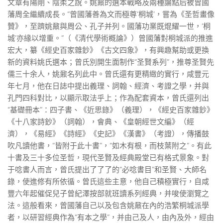
文章有陽剛、陰柔之說。姚鼐的選本戰略及兩種論點后被曾國
藩周全繼續成長。“曾國藩善為文而極尊‘桐城’，嘗為《圣哲畫像
贊》，至躋姚鼐與周公、孔子并列。國藩功業既焜耀一世，‘桐
城’亦緣以增重。”（《清代學術概論》）曾國藩對桐城派的推進
宏大，纂《經史百家雜鈔》《古文四象》，有興趣幫助或更換
新的資料姚氏選本；曾氏別開生面制作“圣賢系列”，推尊圣賢先
儒三十余人，姚鼐名列此中。曾氏還有更精緻的實行，咸豐元
年七月，他在日誌中提出義理、詞翰、經濟、考證之學，并與
孔門四科對比，以顯示取法乎上；作為配套資本，曾氏還列出
“基礎冊本”：四子書、《近思錄》（義理），《經史百家雜鈔》
《十八家詩鈔》（詞翰），會典、《皇朝經世文編》（經
濟），《易經》《詩經》《史記》《漢書》（考證），傳播鼓
吹凡讀他書，“皆附于此十書”，“如木有根，而枝葉附之”。有此
十書及三十多位圣哲，現代圣賢及經典殿堂已有格式景象。對
于唸書人而言，曾氏提出了了了的“必唸書目”和圣賢、大師名
錄，使進修有所依循。曾氏這些主意，他自己積極實行，自咸
豐六年起催促兒子曾紀澤按部就班讀系列經典，并唆使瀏覽之
法。這般看來，曾國藩自己以及包含姚鼐在內的浩繁桐城派學
者，以研習經典作為“有本之學”，并由己及人，由內及外，經由