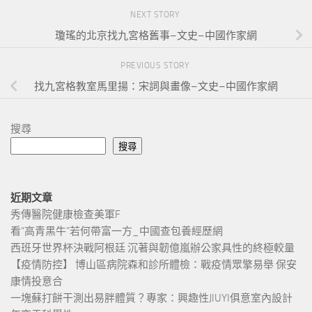
NEXT STORY
瓊瑤的北京找九宮格舊事–文史–中國作家網
PREVIOUS STORY
找九宮格教室馬里揚：宋詞與畫像–文史–中國作家網
搜尋
搜尋
近期文章
秀傳醫院健康檢查美軍F
看“高青黑牛”若何帶富一方_中國查包養經歷網
西班牙世界杯決戰阿根廷 沉著與韌億嵐辦公家具性的終極較量
【疫情防控】 博山區病院森和診所體檢：戰疫情眾擎易舉 保安
康情投意合
一塊蘇打餅干測出易胖體質？專家：興趣性JIUYI俱意室內設計