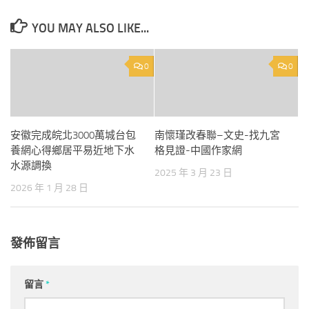
YOU MAY ALSO LIKE...
0
0
安徽完成皖北3000萬城台包
南懷瑾改春聯–文史-找九宮
養網心得鄉居平易近地下水
格見證-中國作家網
水源調換
2025 年 3 月 23 日
2026 年 1 月 28 日
發佈留言
留言
*