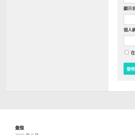
顯示
個人
在
彙整