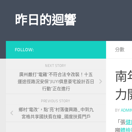
Skip to content
昨日的迴響
FOLLOW:
分數
NEXT STORY
南
廣州嚴打“電雞”不符合法令改裝！十五
運途徑路況安保“JIUYI俱意豪宅設計百日
行動”正在進行
力
PREVIOUS STORY
鄉村“電改”，點“亮”村落復興路_中到九
BY
ADMI
宮格共享國扶貧在線_國度扶貧門戶
「張
健
噸
體檢