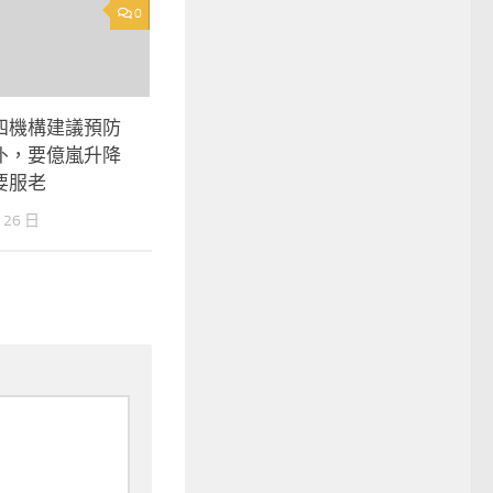
0
四機構建議預防
仆，要億嵐升降
要服老
 26 日