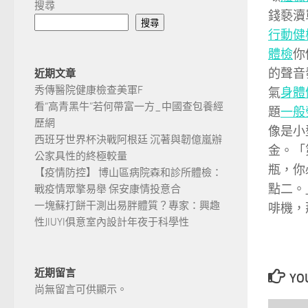
搜尋
錢褻瀆
搜尋
行動健
體檢
你
的聲音
近期文章
秀傳醫院健康檢查美軍F
氣
身體
看“高青黑牛”若何帶富一方_中國查包養經
題
一般
歷網
像是小
西班牙世界杯決戰阿根廷 沉著與韌億嵐辦
金。「
公家具性的終極較量
瓶，你
【疫情防控】 博山區病院森和診所體檢：
點二。
戰疫情眾擎易舉 保安康情投意合
一塊蘇打餅干測出易胖體質？專家：興趣
啡機，
性JIUYI俱意室內設計年夜于科學性
近期留言
YOU
尚無留言可供顯示。