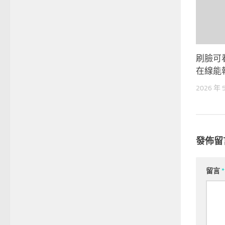
刷臉可
在線能
2026 年 
發佈留
留言
*