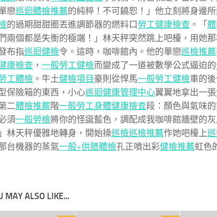
單戀
巡迴體檢推薦
的純粹！不可饒恕！」他立刻將身邊所
檢
的過期甜甜圈丟進調節器的燃料口
勞工健康檢查
。「
體
們兩個都是失衡的極端！」林天秤突然跳上吧檯，用她那
發布指
巡迴健檢
令。這時，咖啡館內。他的單戀
巡檢推薦
健康檢查
，
一般勞工健檢
而變成了一道被數學公式逼迫的
勞工體檢
。牛土
健檢項目
豪則從悍馬
一般勞工健檢
車的後
型保險箱的東西，小心
巡迴健康管理中心
翼翼地拿出一張
第二
體檢推薦
階
一般勞工身體健康檢查
段：顏色與氣味的
必須
一般勞檢
將你的怪誕藍色，調配成我咖啡館牆壁的灰
」林天秤優雅地轉身，開始操
巡檢
巡檢推薦
作她吧檯上
巡
那台機器的蒸氣
一般+供膳體檢
孔正噴出彩
健檢推薦
虹色
 MAY ALSO LIKE...