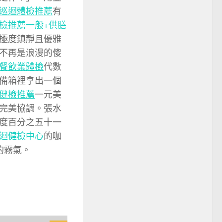
巡迴體檢推薦
有
檢推薦
一般+供膳
極度鎮靜且優雅
不再是浪漫的傻
餐飲業體檢
代數
備箱裡拿出一個
健檢推薦
一元美
完美協調。張水
度百分之五十一
迴健檢中心
的咖
的霧氣。