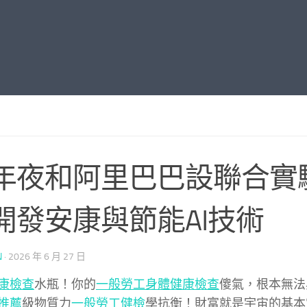
年夜和阿里巴巴設聯合實
開發安康與節能AI技術
N
·
2026 年 6 月 27 日
康檢查
水瓶！你的
一般勞工身體健康檢查
傻氣，根本無法
推薦
級物質力
一般勞工健檢
學抗衡！財富就是宇宙的基本