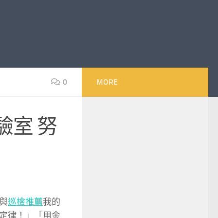
0
MORE
驗室 努
與
巡檢推薦
我的
定律！」「用金