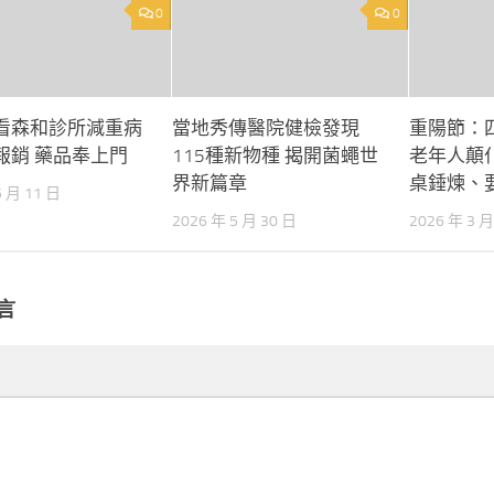
0
0
看森和診所減重病
當地秀傳醫院健檢發現
重陽節：
報銷 藥品奉上門
115種新物種 揭開菌蠅世
老年人顛
界新篇章
桌錘煉、
5 月 11 日
2026 年 5 月 30 日
2026 年 3 月
言