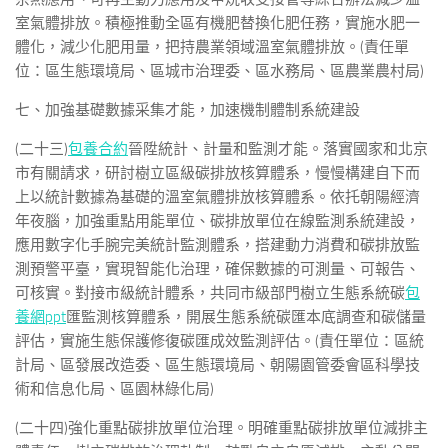
室氣體排放。積極推動全區有機肥替換化肥任務，實施水肥一
體化，減少化肥用量，把持農業領域溫室氣體排放。(責任單
位：區生態環境局、區城市治理委、區水務局、區農業農村局)
七、加強基礎數據采集才能，加速機制體制系統建設
(二十三)
包養合約
晉陞統計、計量和監測才能。落實國家和北京
市有關請求，研討樹立區級碳排放核算體系，慢慢構建自下而
上以統計數據為基礎的溫室氣體排放核算體系。依托朝陽經濟
年夜腦，加強重點用能單位、碳排放單位在線監測系統建設，
應用數字化手腕完美統計監測體系，搭建動力消費和碳排放監
測預警平臺，實現智能化治理，確保數據的可測量、可報告、
可核實。對接市級統計體系，共同市級部門樹立生態系統碳
包
養網ppt
匯監測核算體系，開展生態系統碳匯本底調查和碳儲量
評估，實施生態保護修復碳匯成效監測評估。(責任單位：區統
計局、區發展改造委、區生態環境局、朝陽園管委會區科學技
術和信息化局、區園林綠化局)
(二十四)強化重點碳排放單位治理。明確重點碳排放單位減排主