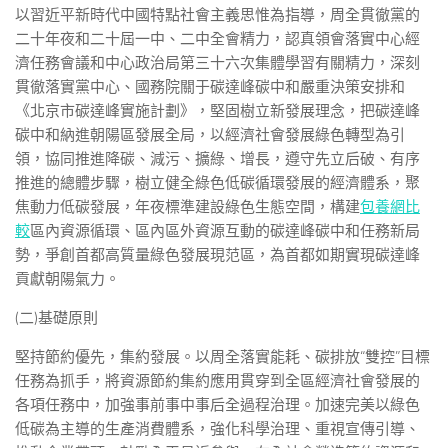
以習近平新時代中國特點社會主義思惟為指導，周全貫徹黨的
二十年夜和二十屆一中、二中全會精力，認真領會落實中心經
濟任務會議和中心政治局第三十六次集體學習有關精力，深刻
貫徹落實黨中心、國務院關于碳達峰碳中和嚴重決策安排和
《北京市碳達峰實施計劃》，堅固樹立新發展理念，把碳達峰
碳中和納進朝陽區發展全局，以經濟社會發展綠色轉型為引
領，協同推進降碳、減污、擴綠、增長，遵守先立后破、有序
推進的總體步驟，樹立健全綠色低碳循環發展的經濟體系，聚
焦動力低碳發展，年夜標準建設綠色生態空間，構建
包養網比
較
區內資源循環、區內區外資源互動的碳達峰碳中和任務新局
勢，爭創首都高質量綠色發展現范區，為首都如期實現碳達峰
貢獻朝陽氣力。
(二)基礎原則
堅持節約優先，集約發展。以周全落實能耗、碳排放“雙控”目標
任務為抓手，將資源節約集約應用貫穿到全區經濟社會發展的
各項任務中，加強事前事中事后全過程治理。加速完美以綠色
低碳為主導的生產消費體系，強化科學治理、重視宣傳引導、