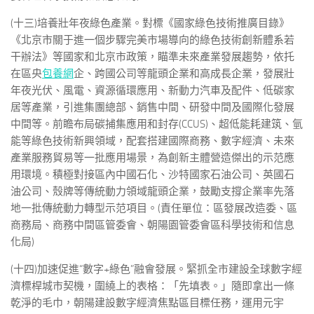
(十三)培養壯年夜綠色產業。對標《國家綠色技術推廣目錄》
《北京市關于進一個步驟完美市場導向的綠色技術創新體系若
干辦法》等國家和北京市政策，瞄準未來產業發展趨勢，依托
在區央
包養網
企、跨國公司等龍頭企業和高成長企業，發展壯
年夜光伏、風電、資源循環應用、新動力汽車及配件、低碳家
居等產業，引進集團總部、銷售中間、研發中間及國際化發展
中間等。前瞻布局碳捕集應用和封存(CCUS)、超低能耗建筑、氫
能等綠色技術新興領域，配套搭建國際商務、數字經濟、未來
產業服務貿易等一批應用場景，為創新主體營造傑出的示范應
用環境。積極對接區內中國石化、沙特國家石油公司、英國石
油公司、殼牌等傳統動力領域龍頭企業，鼓勵支撐企業率先落
地一批傳統動力轉型示范項目。(責任單位：區發展改造委、區
商務局、商務中間區管委會、朝陽園管委會區科學技術和信息
化局)
(十四)加速促進“數字+綠色”融會發展。緊抓全市建設全球數字經
濟標桿城市契機，圍繞上的表格：「先填表。」隨即拿出一條
乾淨的毛巾，朝陽建設數字經濟焦點區目標任務，運用元宇