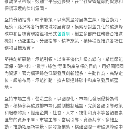
推動企業帶頭、鼓勵全平易近參與，在全社會營造節約資源和
保護環境的傑出氛圍。
堅持分類指導，精準施策。以高質量發展為主線，結合動力、
建筑、路況等各行業領域發展實際，摸索研討差異化的碳達峰
碳中和目標實現路徑和形式
包養網
。樹立多部門任務聯合推進
機制，凸起重點、分類指導、精準施策，積極穩妥推進各項任
務和目標落實。
堅持創新驅動，示范引領。以產業優化升級為導向，聚焦節能
環保、碳中和、“數字+綠色”等重點產業標的目的，用好國際國
內資源，著力構建綠色低碳發展創新體系。主動作為、高點定
位、超前布局、示范推動，搶占碳達峰碳中和產業發展新窪
地。
堅持市場主導，營造生態。以國際化、市場化發展優勢為帶
動，積極參與碳減排市場化體制機制建設，完美各類引導政策
和服務體系，搭建企業、社會、人才、技術和資本等各類要素
匯聚的資源平臺。市場主導、當局引導、資源共享、多維互
動，推動拓展新場景、開發新業態，構建國際一流碳達峰碳中