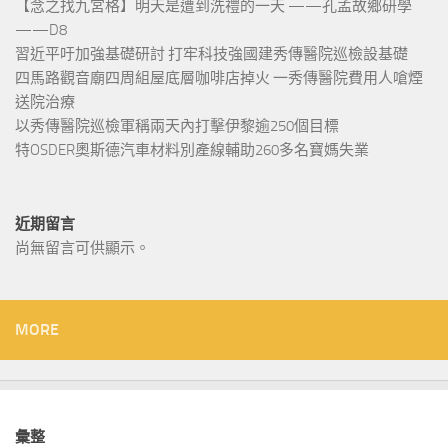
【念之找九宮格】明天是遭到洗禮的一天 ——孔孟故鄉研學
——D8
習近平吁加強基礎研討 打牢科技強國建秀傳醫院巡檢設基礎
四馬路觀音廟四周組屋底層咖啡店掉火 一秀傳醫院費用人嗆煙
送院治療
以秀傳醫院巡檢軍稱兩天內打擊伊黎逾250個目標
特OSDER奧斯德汽車材料別產線輔助260多名寶媽失業
近期留言
尚無留言可供顯示。
MORE
彙整