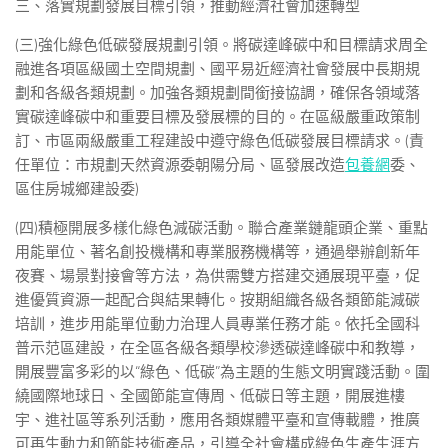
三、落實規劃發展目標引領，推動經濟社會加速轉型
(三)強化綠色低碳發展規劃引領。將碳達峰碳中和目標請求周全
融進各項區級國土空間規劃、國平易近經濟社會發展中長期規
劃和各級各類規劃。加強各類規劃間銜接協調，確保各領域落
實碳達峰碳中和重要目標及發展標的目的。在區級嚴重政策制
訂、市區兩級嚴重工程建設中遵守綠色低碳發展目標請求。(責
任單位：市規劃天然資源委朝陽分局、區發展改造
包養網
委、
區住房城鄉建設委)
(四)積極開展多樣化綠色減碳活動。聯合產業鏈龍頭企業、重點
用能單位、著名創投機構和專業服務機構等，通過舉辦創新年
夜賽、場景對接會等方法，為供需雙方搭建交通展現平臺，促
進優質資源一起配合與結果轉化。按期組織各級各類節能減碳
培訓，進步用能單位動力治理人員專業任務才能。依托全國科
普示范區建設，在全區各級各類學校滲透碳達峰碳中和教導，
開展豐富多彩的以“綠色、低碳”為主題的生態文明實踐活動。圍
繞國際地球日、全國節能宣傳周、低碳日等主題，開展進樓
宇、進社區等系列活動，應用各類媒體平臺和宣傳載體，推廣
可再生動力和節能技術產品，引導全社會構成綠色生產生涯方