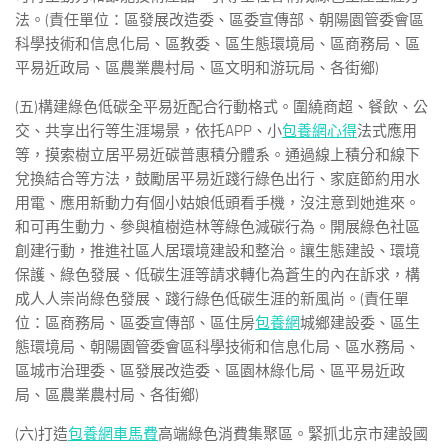
法。(責任單位：區發展改造委、區委宣傳部、朝陽園管委會區
科學技術和信息化局、區教委、區生態環境局、區商務局、區
平易近政局、區農業農村局、區文明和游玩局、各街鄉)
(五)構建綠色低碳全平易近配合行動格式。圍繞商超、餐飲、公
交、共享出行等生涯場景，依托APP、小
包養網心得
法式應用
等，摸索樹立居平易近碳普惠積分體系。通過線上積分和線下
兌換結合等方法，鼓勵居平易近踐行綠色出行、家庭節約用水
用電、應用新動力有個小姑娘低頭看手機，沒注意到她進來。
和可再生動力、參與植樹造林等綠色減碳行為。開展綠色社區
創建行動，推進社區人居環境建設和整治。讓生態建設、環境
保護、綠色發展、低碳生涯等請求轉化為蒼生的內在訴求，構
成人人崇尚綠色發展、踐行綠色低碳生涯的新風尚。(責任單
位：區商務局、區委宣傳部、區住房
包養網
城鄉建設委、區生
態環境局、朝陽園管委會區科學技術和信息化局、區水務局、
區城市治理委、區發展改造委、區園林綠化局、區平易近政
局、區農業農村局、各街鄉)
(六)打造
包養網車馬費
高端綠色消費集聚區。緊抓北京市建設國