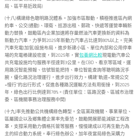
局、區平易近政局)
(十八)構建綠色聰明路況體系。加強市區聯動，積極推進區內網
約車、公交(通勤)、環衛、巡游出租、郵政、快遞等運營車輛新
動力替換，鼓勵區內企業加速將存量燃油汽車更換新的資料為
新動力汽車，力爭到2025年新動力汽車占比達到80%以上。完美
汽車充電(加氫)設施布局，進步新建小區、單位內部和公用停車
場的充電樁建設密度，到2025年，實
包養網比較
現電動汽車公
共充電設施均勻服務半徑達到3公里。在CBD、看京等區域，運
用路況智能預報、信號智能把持、車位智能查詢等聰明路況手
腕，優化路況治理運行，進步出行效力。構建“軌道+常規公交
+慢行”的出行形式，促進各種路況運輸方法有用銜接，到2025
年，綠色出行比例達到78%。(責任單位：區路況委、區城市治理
委、區機關事務治理服務中間)
(十九)率先推動公共機構綠色轉型。全區黨政機關、事業單位、
區屬國企以及鄉集體企業率先垂范，鼓勵開展節能減碳工程改
革，支撐采用動力價格托管等服務，慢慢建成以可再生動力為
主的綜合動力系統。奉行綠色辦公，加年夜當局綠色采購力