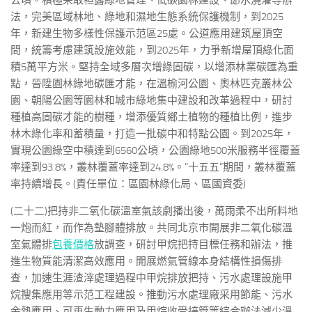
公頃。積極采取袒露綠地管理、低碳園林建設、節水澆灌等辦
法，完美區域林地、綠地和濕地生態系統保護機制，到2025
年，新建生物多樣性保護示范區25處。公道應用建筑屋頂空
間，統籌考慮建筑設施效能，到2025年，力爭新增屋頂綠化面
積5萬平方米。堅持全域多層次增綠固碳，以增添林業碳匯為重
點，晉陞園林綠地碳匯才能，在溫榆河公園、奧林匹克叢林公
園、朝陽公園等園林和城市綠地集中建設和改革過程中，研討
種植高固碳才能的樹種，增添優質鄉土植物的種植比例，進步
林木綠化率和蓄積量，打造一批碳中和特點公園。到2025年，
實現公園綠空中積達到6560公頃，公園綠地500米服務半徑覆蓋
率達到93.8%，叢林覆蓋率達到24.8%。“十五五”期間，叢林覆蓋
率持續增長。(責任單位：區園林綠化局、區國資委)
(二十二)把持非二氧化碳溫室氣該劇播出後，萬雨柔不出所料地
一炮而紅，而作為墊腳體排放。共同北京市開展非二氧化碳溫
室氣體排
包養價格
放調查，研討甲烷把持目標任務和辦法，推
進生物質能清潔高效應用。開展燃氣管線本身結構性損傷排
查，加速生涯渣滓處理過程中甲烷排放把持、污水處理設施甲
烷搜集應用等示范工程建設。推動污水處理廠采用節能、污水
余熱應用、可再生動力應用及甲烷收受接管等綜合辦法減少溫