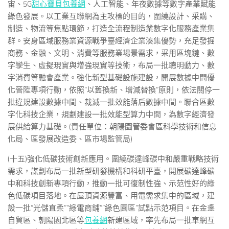
宙、5G
甜心寶貝包養網
、人工智能、年夜數據等數字產業賦能
綠色發展。以工業互聯網為主攻標的目的，圍繞設計、采購、
制造、物流等焦點環節，打造全流程制造業數字化服務產業集
群。安身區域服務業資源戰爭臺經濟企業湊集優勢，充足發掘
商務、金融、文明、消費等服務業場景需求，采用區塊鏈、數
字孿生、虛擬現實與增強現實等技術，布局一批聰明動力、數
字消費等融會產業。強化新型基礎設施建設，開展數據中間優
化晉陞專項行動，依照“以舊換新、增減替換”原則，依法關停一
批違規建設數據中間、裁減一批效能落后數據中間。聯合區數
字化科技企業，規劃建設一批效能型算力中間，為數字經濟發
展供給算力基礎。(責任單位：朝陽園管委會區科學技術和信息
化局、區發展改造委、區市場監管局)
(十五)強化低碳技術創新應用。圍繞碳達峰碳中和嚴重戰略技術
需求，謀劃布局一批新型研發機構和科研平臺，開展碳達峰碳
中和科技創新專項行動，推動一批可復制性強、示范性好的綠
色低碳項目落地。在屋頂資源豐富、用電需求集中的區域，建
設一批“光儲直柔”“綠電商鋪”“綠色園區”試點示范項目。在金盞
自貿區、朝陽園北區等
包養網
新建區域，率先布局一批車網互