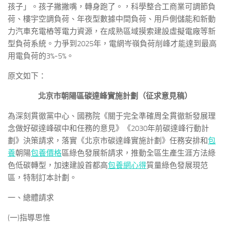
孩子」。孩子撇撇嘴，轉身跑了。，科學整合工商業可調節負
荷、樓宇空調負荷、年夜型數據中間負荷、用戶側儲能和新動
力汽車充電樁等電力資源，在成熟區域摸索建設虛擬電廠等新
型負荷系統。力爭到2025年，電網岑嶺負荷削峰才能達到最高
用電負荷的3%-5%。
原文如下：
北京市朝陽區碳達峰實施計劃（征求意見稿）
為深刻貫徹黨中心、國務院《關于完全準確周全貫徹新發展理
念做好碳達峰碳中和任務的意見》《2030年前碳達峰行動計
劃》決策請求，落實《北京市碳達峰實施計劃》任務安排和
包
養
朝陽
包養價格
區綠色發展新請求，推動全區生產生涯方法綠
色低碳轉型，加速建設首都高
包養網心得
質量綠色發展現范
區，特制訂本計劃。
一、總體請求
(一)指導思惟