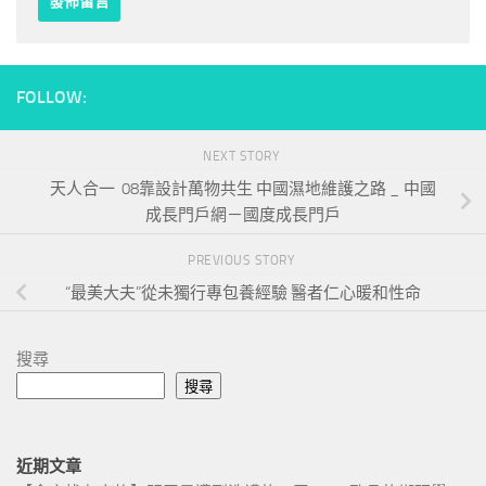
FOLLOW:
NEXT STORY
天人合一 08靠設計萬物共生 中國濕地維護之路 _ 中國
成長門戶網－國度成長門戶
PREVIOUS STORY
“最美大夫”從未獨行專包養經驗 醫者仁心暖和性命
搜尋
搜尋
近期文章