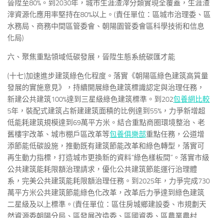
晉陞至80%。到2030年，城市生涯渣滓分類實現全覆蓋，生涯渣
滓資源化應用率堅持在80%以上。(責任單位：區城市治理委、區
水務局、商務中間區管委會、朝陽園管委會區科學技術和信息
化局)
六、聚焦重點領域低碳發展，晉陞生態系統碳匯才能
(十七)加速進步建筑綠色化程度。落實《朝陽區綠色建筑高質量
發展的實施意見》，持續開展綠色建筑標識認定與治理任務，
新建公共建筑100%達到三星級綠色建筑標準。到202
包養網比較
5年，裝配式建筑占新建建筑面積的比例達到55%，力爭新增超
低能耗建筑規模達到69萬平方米。結合重點商圈環境整治、老
舊樓宇改革、城市棚戶區改革等
包養俱樂部
重點任務，公道增
添節能低碳設施，推動既有建筑節能改革和綠色轉型，落實可
再生動力指標，打造城市更換新的資料“綠色樣板間”。落實市級
公共建筑能耗限額治理請求，優化公共建筑節能運行治理體
系，完美公共建筑能耗限額治理任務。到2025年，力爭完成730
萬平方米公共建筑節能綠色化改革，改革后力爭達到綠色建筑
二星級及以上標準。(責任單位：區住房城鄉建設委、市規劃天
然資源委朝陽分局、區發展改造委、區國資委、區農業農村