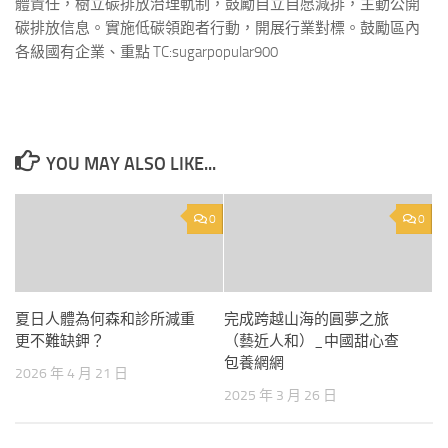
體責任，樹立碳排放治理軌制，鼓勵自立自愿減排，主動公開
碳排放信息。實施低碳領跑者行動，開展行業對標。鼓勵區內
各級國有企業、重點 TC:sugarpopular900
YOU MAY ALSO LIKE...
0
0
夏日人體為何森和診所減重
完成跨越山海的圓夢之旅
更不難缺鉀？
（藝近人和）_中國甜心查
包養網網
2026 年 4 月 21 日
2025 年 3 月 26 日