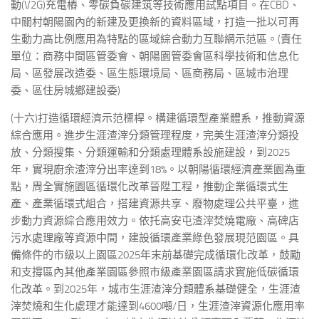
動(V2G)充電樁、零碳負碳建筑等技術應用試點項目。在CBD、
中關村朝陽園內的新建及更換新的資料區域，打造一批以可再
生動力高比例應用為特點的區域綜合動力互聯網示范區。(責任
單位：商務中間區管委會、朝陽園管委會區科學技術和信息化
局、區發展改造委、區生態環境局、區商務局、區城市治理
委、區住房城鄉建設委)
(十六)打造循環經濟示范標桿。構建循環型產業體系，推動資源
綜合應用。進步生涯渣滓分類管理程度，完美生涯渣滓分類投
放、分類搜集、分類運輸和分類處理體系設施建設，到2025
年，實現廚余渣滓分出率達到18%。以朝陽循環經濟產業園為重
點，周全實施園區循環化改革晉陞工程，推動企業循環式生
產、產業循環式組合，搭建資源共享、廢物處理公共平臺，進
步動力資源綜合應用效力。依托高安屯渣滓焚燒電廠、高碑店
污水處理廠等資源中間，建設循環產業綠色發展現范園區。具
備條件的市級以上園區2025年末前基礎完成循環化改革，鼓勵
和支撐區內其他產業園區參照市級產業園區請求實施低碳循環
化改革。到2025年，城市生涯渣滓分類體系基礎健全，生涯渣
滓焚燒和生化處理才能達到4600噸/日，生涯渣滓資源化應用率