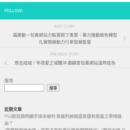
FOLLOW:
NEXT STORY
福建動一包養網站力監管辦丁勇軍：著力推動綠色轉型
扎實開展動力行業發展監管
PREVIOUS STORY
眾志成城！年夜愛之城騰沖 盡顯查包養網站溫熱底色
搜尋
搜尋
近期文章
PSG歐冠兩明顯手球未被判 是裁判掉誤還是還有億嵐工學椅緣
由？