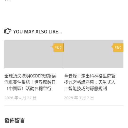
YOU MAY ALSO LIKE...
0
0
全球頂尖聰明OSDER奧斯德
童云峰：走出科林格里奇窘
汽車零件集結！世界腐蝕日
找九宮格講座境：天生式人
（中國區）活動在穗舉行
工智能技巧的靜態規制
2026 年 4 月 27 日
2025 年 3 月 7 日
發佈留言