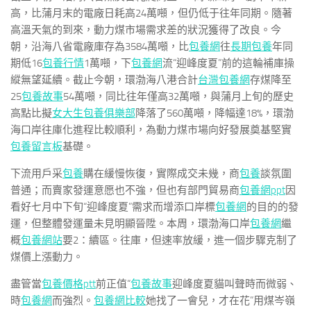
高，比蒲月末的電廠日耗高24萬噸，但仍低于往年同期。隨著
高溫天氣的到來，動力煤市場需求差的狀況獲得了改良。今
朝，沿海八省電廠庫存為3584萬噸，比
包養網
往
長期包養
年同
期低16
包養行情
1萬噸，下
包養網
流“迎峰度夏”前的這輪補庫操
縱無望延續。截止今朝，環渤海八港合計
台灣包養網
存煤降至
25
包養故事
54萬噸，同比往年僅高32萬噸，與蒲月上旬的歷史
高點比擬
女大生包養俱樂部
降落了560萬噸，降幅達18%，環渤
海口岸往庫化進程比較順利，為動力煤市場向好發展奠基堅實
包養留言板
基礎。
下流用戶采
包養
購在緩慢恢復，實際成交未幾，商
包養
談氛圍
普通；而賣家發運意愿也不強，但也有部門貿易商
包養網ppt
因
看好七月中下旬“迎峰度夏”需求而增添口岸標
包養網
的目的的發
運，但整體發運量未見明顯晉陞。本周，環渤海口岸
包養網
繼
概
包養網站
要2：續區。往庫，但速率放緩，進一個步驟克制了
煤價上漲動力。
盡管當
包養價格ptt
前正值“
包養故事
迎峰度夏貓叫聲時而微弱、
時
包養網
而強烈。
包養網比較
她找了一會兒，才在花”用煤岑嶺