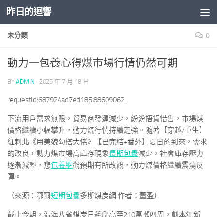
昨日的迴響
Skip to content
未分類
0
動力一包養心得煤市場行情仍然可期
BY
ADMIN
·
2025 年 7 月 18 日
requestId:687924ad7ed185.88609062.
下流用戶需求無限，貿易商發運減少，紛紛捂貨惜售，市場煤
價格繼續小幅攀升，動力煤行情持續走強。隨著【穿越/重生】
紅刺北《用美貌勾搭大佬》【已完結+番外】夏日的到來，需求
的改良，動力煤市場高庫存現象
長期包養
減少，社會庫存壓力
逐漸減輕，悲
包養網
觀預期有所改觀，動力煤價格繼續震蕩反
彈。
（來源：鄂爾
短期包養
多斯煤炭網 作者：董盈）
截止今朝，沿海八省煤炭日耗爬高至210萬噸四周，創本年新