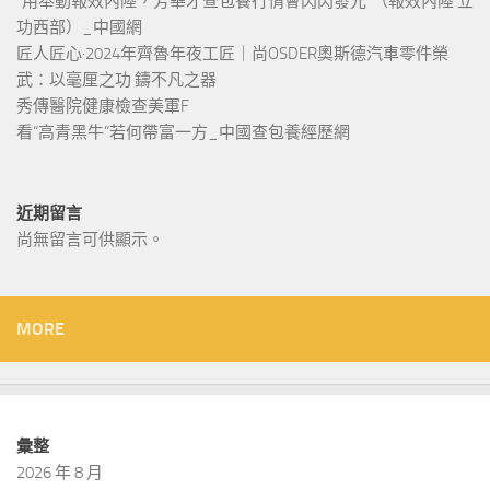
“用舉動報效內陸，芳華才查包養行情會閃閃發光”（報效內陸 立
功西部）_中國網
匠人匠心·2024年齊魯年夜工匠｜尚OSDER奧斯德汽車零件榮
武：以毫厘之功 鑄不凡之器
秀傳醫院健康檢查美軍F
看“高青黑牛”若何帶富一方_中國查包養經歷網
近期留言
尚無留言可供顯示。
MORE
彙整
2026 年 8 月