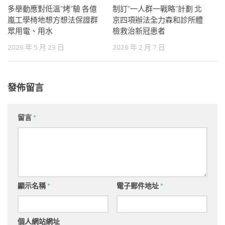
多舉動應對低溫“烤”驗 各億
制訂“一人群一戰略”計劃 北
嵐工學椅地想方想法保證群
京四項辦法全力森和診所體
眾用電、用水
檢救治新冠患者
2026 年 5 月 23 日
2026 年 2 月 7 日
發佈留言
留言
*
顯示名稱
*
電子郵件地址
*
個人網站網址