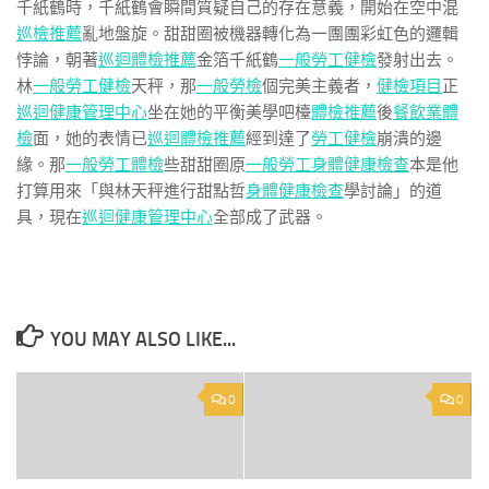
千紙鶴時，千紙鶴會瞬間質疑自己的存在意義，開始在空中混
巡檢推薦
亂地盤旋。甜甜圈被機器轉化為一團團彩虹色的邏輯
悖論，朝著
巡迴體檢推薦
金箔千紙鶴
一般勞工健檢
發射出去。
林
一般勞工健檢
天秤，那
一般勞檢
個完美主義者，
健檢項目
正
巡迴健康管理中心
坐在她的平衡美學吧檯
體檢推薦
後
餐飲業體
檢
面，她的表情已
巡迴體檢推薦
經到達了
勞工健檢
崩潰的邊
緣。那
一般勞工體檢
些甜甜圈原
一般勞工身體健康檢查
本是他
打算用來「與林天秤進行甜點哲
身體健康檢查
學討論」的道
具，現在
巡迴健康管理中心
全部成了武器。
YOU MAY ALSO LIKE...
0
0