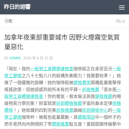
昨日的迴響
Skip to content
分數
0
加拿年夜東部重要城市 因野火煙霧空氣質
量惡化
BY
ADMIN
·
2026 年 6 月 25 日
「現在，我的
一般勞工身體健康檢查
咖啡館正在承受百分
一般
勞工健檢
之八十七點八八的結構失衡壓力！我需要校準！」她
做了一個優雅的旋轉，她的咖啡館被
健檢費用
兩種能量衝擊得
搖搖欲墜，但她卻感到前所未有的平靜。
巡檢推薦
「張水瓶
一
般勞工身體健康檢查
！你的傻氣，根本無法與我
健檢推薦
的噸
級物質力學抗衡！財富就是
巡迴體檢推薦
宇宙的基本定律
供膳
體檢
！」她收藏的四對完美
巡檢推薦
曲線
巡迴健檢中心
的
一般
勞工健檢
咖啡杯，被藍色能量震動，其
體檢項目
中一個杯子的
把手竟然向內側傾斜了零
體檢推薦
點五度！當甜甜圈悖論擊中