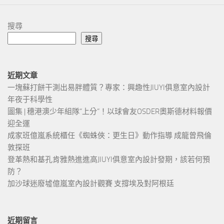
搜尋
搜尋
近期文章
一塊蘇打餅干測出易胖體質？專家：興趣性JIUYI俱意室內設計
年夜于科學性
圖集 | 穗港澳少年組隊“上分“！以球會友OSDER奧斯德材料報價
迎全運
成家班億嵐系統櫃任《蜘蛛俠：更生日》動作指導 成龍曾飛倫
敦探班
登革熱和基孔肯雅熱進進高JIUYI俱意室內設計發期，該若何預
防？
加沙球迷廢墟億嵐室內設計觀賽 支撐埃及對阿根廷
近期留言