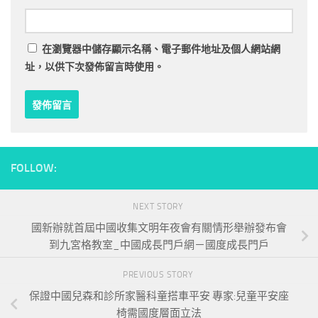
在
瀏覽器
中儲存顯示名稱、電子郵件地址及個人網站網
址，以供下次發佈留言時使用。
FOLLOW:
NEXT STORY
國新辦就首屆中國收集文明年夜會有關情形舉辦發布會
到九宮格教室_中國成長門戶網－國度成長門戶
PREVIOUS STORY
保證中國兒森和診所家醫科童搭車平安 專家:兒童平安座
椅需國度層面立法