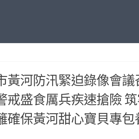
市黃河防汛緊迫錄像會議
警戒盛食厲兵疾速搶險 
籬確保黃河甜心寶貝專包