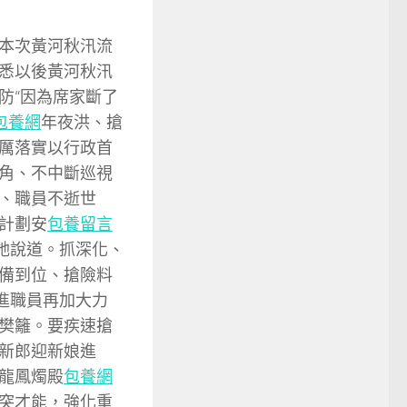
本次黃河秋汛流
悉以後黃河秋汛
防“因為席家斷了
包養網
年夜洪、搶
厲落實以行政首
角、不中斷巡視
、職員不逝世
計劃安
包養留言
她說道。抓深化、
備到位、搶險料
進職員再加大力
樊籬。要疾速搶
新郎迎新娘進
龍鳳燭殿
包養網
突才能，強化重