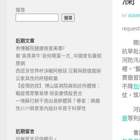
搜尋
BY
ADMI
搜尋
reques
近期文章
開
秀傳醫院健康檢查美軍F
抗旱批
看“高青黑牛”若何帶富一方_中國查包養經
河防汛
歷網
裡。”
西班牙世界杯決戰阿根廷 沉著與韌億嵐辦
貫徹習
公家具性的終極較量
不降
包
【疫情防控】 博山區病院森和診所體檢：
戰疫情眾擎易舉 保安康情投意合
仗，筑
一塊蘇打餅干測出易胖體質？專家：興趣
性JIUYI俱意室內設計年夜于科學性
河
養
等列
近期留言
會
尚無留言可供顯示。