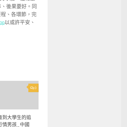
準、後果要好。同
歷程、各環節，完
pp
以或許平安、
0
童到大學生的追
行情男孩_中國