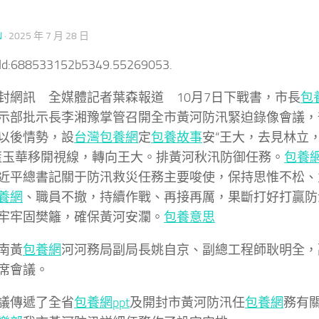
N
·
2025 年 7 月 28 日
tId:688533152b5349.55269053.
封網訊 全媒體記者葉森報道 10月7日下戰書，市長
包
示部批示長李湘豫掌管召開全市黃河防汛緊迫錄像會議，
以後情勢，設
台灣包養網
定
包養故事
安“王大，去見林立
藍玉華移開視線，轉向王大。排黃河秋汛防御任務。
包養
近平總書記關于防汛救災任務主要唆使，保持思惟不松、
養網
、職員不撤，持續作戰、再接再厲，果斷打好打贏防
牢牢固樊籬，確保黃河安瀾。
包養意思
南黃
包養網
河河務局副局長姚自京、副總工程師耿明全，
席會議。
議傳遞了全省
包養網ppt
及開封市黃河防汛任
包養網
務有