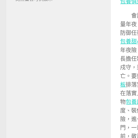
包養俱
會
量年夜
防御任
包養甜
年夜險
長擔任
戍守，
亡。要
板
排落
在落實
物
包養
度、裝
險，進
門，一
前，敬