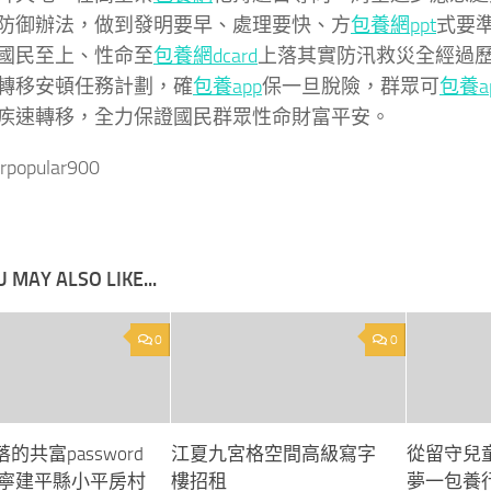
防御辦法，做到發明要早、處理要快、方
包養網ppt
式要
國民至上、性命至
包養網dcard
上落其實防汛救災全經過
轉移安頓任務計劃，確
包養app
保一旦脫險，群眾可
包養a
疾速轉移，全力保證國民群眾性命財富平安。
rpopular900
 MAY ALSO LIKE...
0
0
的共富password
江夏九宮格空間高級寫字
從留守兒
寧建平縣小平房村
樓招租
夢一包養