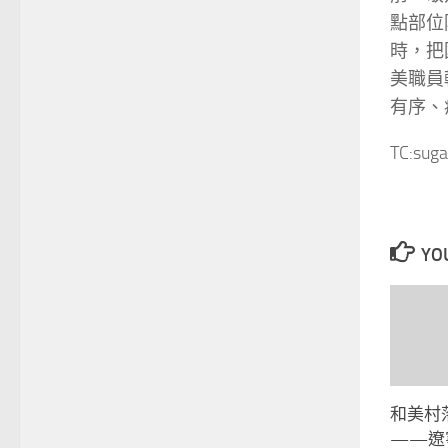
點部位
時，把
美職員
有序、
TC:suga
YOU
和美村落
——遼