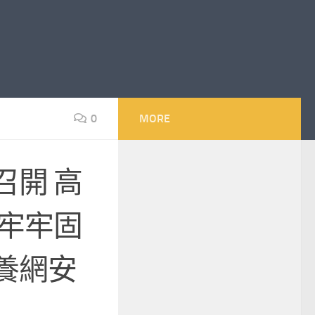
0
MORE
召開 高
筑牢牢固
養網安