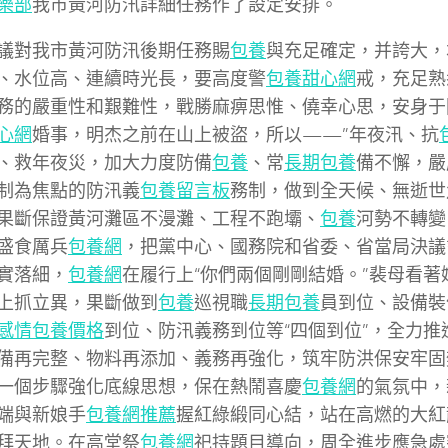
樂部
我市黃河防汛詳細任務作了設定安排。
議對我市黃河防汛後期任務賜
包養
與充足確定，并誇大，
、水位高、連續時光長，要高度警
包養甜心網
戒，充足熟
務的嚴重性和艱難性，戰勝麻痹思惟、僥幸心思，安身于
心網
婚事，明杰之前在山上被盜，所以——”年夜汛、抗
、救年夜災，加大力度防備
包養
、常
長期包養
備不懈，嚴
制為焦點的防汛義
包養留言板
務制，做到全天候、無逝世
果斷保證黃河灘區不漫灘、工程不跑壩、
包養
河勢不轉變
盛食厲兵
包養網
，把黨中心、國務院和省委、省當局決議
實落細，
包養網
在履行上“你們兩個剛剛結婚。”裴母看著
上抓立異，果斷做到
包養
巡視職
長期包養
員到位、設備裝
感情
包養價格
到位、防汛義務到位等“四個到位”，全力推
備再完整、物料再添加、義務再強化，筑牢防洪保安牢固
一個步驟強化底線思想，保在熱鬧喜慶
包養網
的氣氛中，
端與新娘手
包養網推薦
握紅綠緞同心結，站在高燃的大紅
拜天地。在高堂祭
包養網
祀持題目導向，周全進步應急處