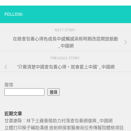
FOLLOW:
NEXT STORY
在綠查包養心得色成長中感觸感染新時期改造開放脈動
_中國網
PREVIOUS STORY
“只需清楚中國查包養心得，就會愛上中國”_中國網
搜尋
搜尋
近期文章
甘肅康縣：林下土雞養殖助力村落查包養網復興_中國網
立體打印模子輔助溝通 放射師摸索醫療崗位秀傳醫院體檢項目