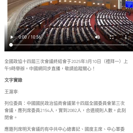
全國政協十四屆三次會議終結會于2025年3月10日（禮拜一）上
午9時舉辦。中國網同步直播，敬請追蹤關心！
文字實錄
王滬寧:
列位委員：中國國民政治協商會議第十四屆全國委員會第三次
會議，應列席委員2154人，實到2082人，合適規則人數。此刻
閉會。
應邀列席明天會議的有中共中心總書記、國度主席、中心軍委