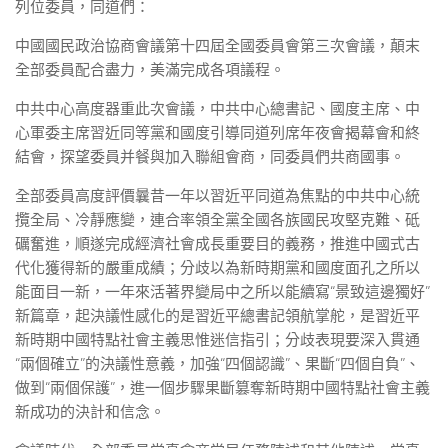
列位委員，同道們：
中國國民政治協商會議第十四屆全國委員會第三次會議，顛末
全部委員配合盡力，美滿完成各項議程。
中共中心高度器重此次會議，中共中心總書記、國度主席、中
心軍委主席習近同等黨和國度引導同道列席年夜會揭幕會和終
結會，探望委員并餐與加入聯組會商，同委員們共商國事。
全部委員高度評價曩昔一年以習近平同道為焦點的中共中心統
攬全局、冷靜應變，連合率領全黨全國各族國民攻堅克難、砥
礪奮進，順遂完成經濟社會成長重要目的義務，推進中國式古
代化獲得新的嚴重成績；分歧以為新時期黨和國度面孔之所以
能面目一新，一年來活著界變局中之所以能續寫“景致這邊獨好”
新篇章，起決議性感化的是習近平總書記領航掌舵，是習近平
新時期中國特點社會主義思惟迷信指引；分歧表現要深入貫通
“兩個確立”的決議性意義，加強“四個認識”、果斷“四個自負”、
做到“兩個保護”，進一個步驟果斷篡奪新時期中國特點社會主義
新成功的決計和信念。