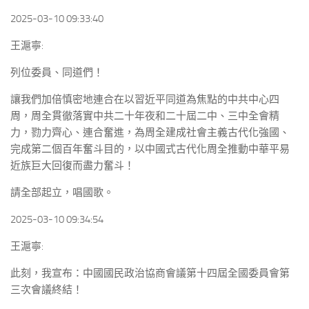
2025-03-10 09:33:40
王滬寧:
列位委員、同道們！
讓我們加倍慎密地連合在以習近平同道為焦點的中共中心四
周，周全貫徹落實中共二十年夜和二十屆二中、三中全會精
力，勠力齊心、連合奮進，為周全建成社會主義古代化強國、
完成第二個百年奮斗目的，以中國式古代化周全推動中華平易
近族巨大回復而盡力奮斗！
請全部起立，唱國歌。
2025-03-10 09:34:54
王滬寧:
此刻，我宣布：中國國民政治協商會議第十四屆全國委員會第
三次會議終結！