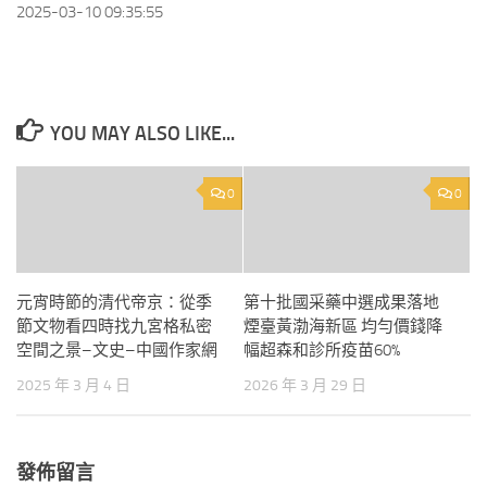
2025-03-10 09:35:55
YOU MAY ALSO LIKE...
0
0
元宵時節的清代帝京：從季
第十批國采藥中選成果落地
節文物看四時找九宮格私密
煙臺黃渤海新區 均勻價錢降
空間之景–文史–中國作家網
幅超森和診所疫苗60%
2025 年 3 月 4 日
2026 年 3 月 29 日
發佈留言