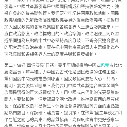
引導。中國共產黨引導是中國國民構成和堅持強盛凝集力、強
盛自負心的最基礎包管。我們要牢牢記住國民政協軌制、國民
政協組織的光鮮政治屬性和政協委員的嚴重政治義務，把餐與
加入國民政協的各黨派集團和各族各界人士連合凝集起來，一
直在政治態度、政治標的目的、政治準繩、政治途徑上同以習
近平同道為焦點的中共中心堅持高度分歧，不竭夯實連合奮斗
的配合思惟政治基本，實在把中國共產黨的意志主意轉化為各
黨派集團和各族各界人士的高度共鳴和自發舉動。
第二，做好“四個凝集”任務，要牢牢繚繞推動中國式
包養
古代化
履職盡責。辦事和助力中國式古代化是國民政協的任務主線，
黨和國度中間義務推動到哪里，國民政協就要把人心、共鳴、
聰明、氣力凝集到哪里。我們要用中國共產黨連合率領全國各
族國民獲得的巨大成績感化人，用中國式古代化的光亮愿景鼓
勵人。要緊扣進一個步驟周全深化改造、推進高東西的品質成
長、保證和改良平易近生、保護社會協調穩固等方面的重點難
點熱門題目，深調研、建真言、謀良策，在聚焦“國之年夜者”和
平易近之關心的高東西的品質協商、高程度建言中更好辦事年
夜局、增進連合。寬大政協委員要安身本職職位躬身實干、立