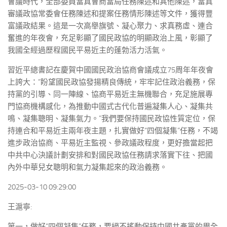
會議時代，全部委員當真會商當局任務陳述和其他陳述，當真
審議政協常委會任務陳述和提案任務情形陳述等文件，獲得豐
富議政結果。這是一次高舉旗號、凝心聚力、求真務虛、連合
奮進的年夜會，充足彰顯了國民政協的明顯政治上風，彰顯了
我國全經過歷程國民平易近主的蓬勃活力活氣。
習近平總書記在慶賀中國國民政治協商會議成立75周年年夜會
上誇大：“盼望國民政協發揚精良傳統，牢牢記住政治義務，保
持黨的引導、同一陣線、協商平易近主無機聯合，充足施展專
門協商機構感化，為推動中國式古代化普遍凝集人心、凝集共
鳴、凝集聰明、凝集氣力。”我們要保持國民政協性質定位，保
持連合和平易近主兩年夜主題，扎實做好“四個凝集”任務，不竭
進步政治協商、平易近主監視、參政議政程度，更好擔當起把
中共中心決議計劃安排和對國民政協任務請求落實下往、把國
內外中華兒女聰明和氣力凝集起來的政治義務。
2025-03-10 09:29:00
王滬寧:
第一，做好“四個凝集”任務，要絕不搖動保持中國共產黨的周全