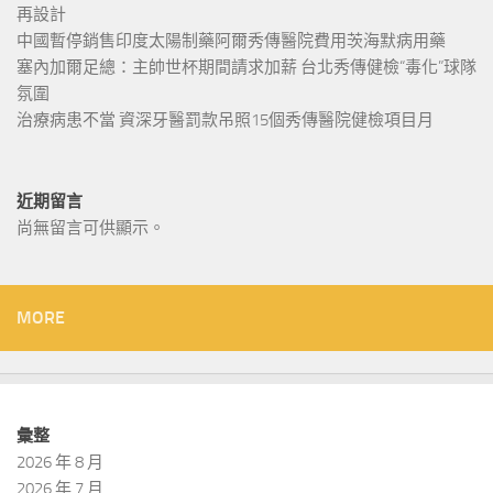
再設計
中國暫停銷售印度太陽制藥阿爾秀傳醫院費用茨海默病用藥
塞內加爾足總：主帥世杯期間請求加薪 台北秀傳健檢“毒化”球隊
氛圍
治療病患不當 資深牙醫罰款吊照15個秀傳醫院健檢項目月
近期留言
尚無留言可供顯示。
MORE
彙整
2026 年 8 月
2026 年 7 月