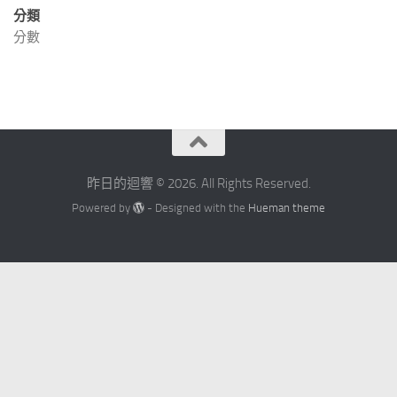
分類
分數
昨日的迴響 © 2026. All Rights Reserved.
Powered by
- Designed with the
Hueman theme