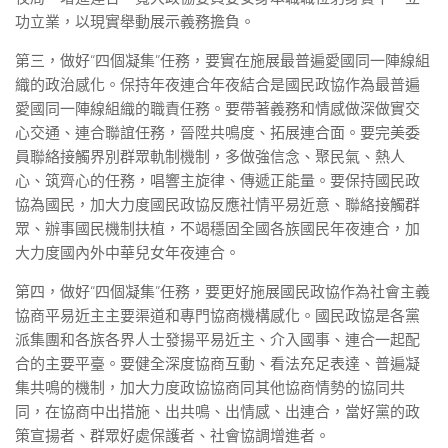
功立業，以現實舉動展示義務擔負。
第三，做好“四個凝集”任務，要實在施展最普遍愛國同一陣線組
織的政治感化。保持年夜連合年夜結合是國民政協作為最普遍
愛國同一陣線組織的職責任務。要帶著義務和情感做深做實交
心交通、連合聯誼任務，晉陞共鳴度、拓展連合面。要完美委
員聯絡接觸界別群眾軌制機制，多做強信念、聚民氣、熱人
心、筑齊心的任務，唱響主旋律、傳遞正能量。要保持國民政
協為國民，加大力度國民政協反應社情平易近意、聯絡接觸群
眾、辦事國民機制扶植，不竭穩固全國各族國民年夜連合，加
大力度國內外中華兒女年夜連合。
第四，做好“四個凝集”任務，要更好施展國民政協作為社會主義
協商平易近主主要渠道和專門協商機構感化。國民政協是各黨
派集團和各族各界人士發揚平易近主、介入國事、連合一起配
合的主要平臺。要健全深度協商互動、看法充足表達、普遍凝
集共鳴的機制，加大力度政協協商同其他協商情勢的協同共
同，在協商中出措施、出共鳴、出情感、出連合，當好黨的政
策宣揚者、群眾好處保護者、社會協調增進者。