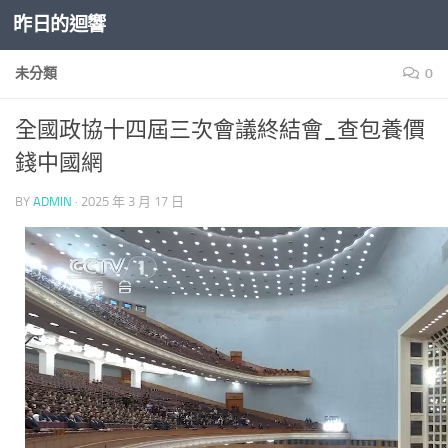
昨日的迴響
Skip to content
未分類
0
全國政協十四屆三次會議終結會_查包養價
錢中國網
BY
ADMIN
·
2025 年 3 月 17 日