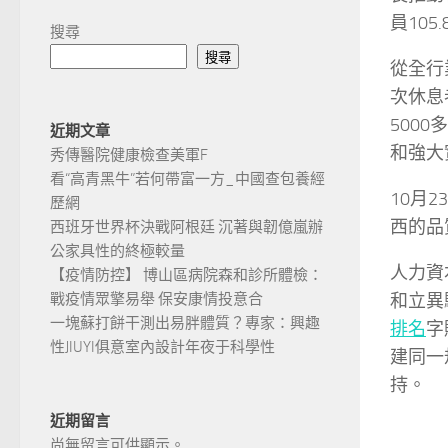
員105
搜尋
搜尋
從全行
次休息
500
近期文章
和強大
秀傳醫院健康檢查美軍F
看“高青黑牛”若何帶富一方_中國查包養經
10月
歷網
西的品
西班牙世界杯決戰阿根廷 沉著與韌億嵐辦
公家具性的終極較量
人力資
【疫情防控】 博山區病院森和診所體檢：
和立異
戰疫情眾擎易舉 保安康情投意合
一塊蘇打餅干測出易胖體質？專家：興趣
排名
字
性JIUYI俱意室內設計年夜于科學性
建同一
持。
近期留言
尚無留言可供顯示。