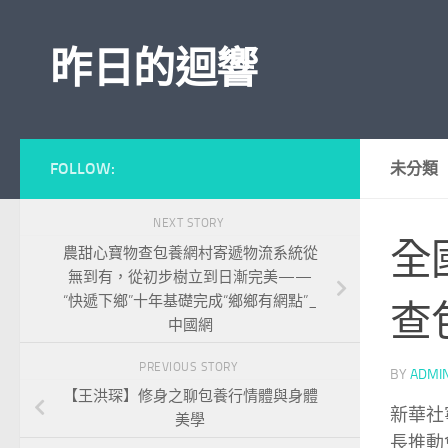
Skip to content
昨日的迴響
FOLLOW:
未分類
NEXT STORY
全
農甜心寶物查包養網村寄遞物流系統從
無到有，從初步樹立到日漸完美——
“快遞下鄉”十年基礎完成“鄉鄉有網點”_
查
中國網
PREVIOUS STORY
BY
ADMI
【王洪琛】修身之聊包養行情體與身體
新華社
美學
長推動