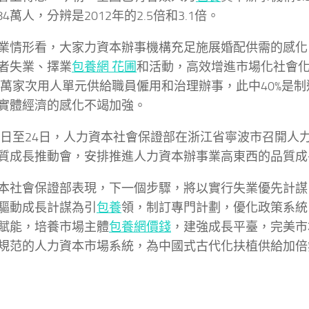
.84萬人，分辨是2012年的2.5倍和3.1倍。
業情形看，大家力資本辦事機構充足施展婚配供需的感化
者失業、擇業
包養網 花圃
和活動，高效增進市場化社會
0多萬家次用人單元供給職員僱用和治理辦事，此中40%是
實體經濟的感化不竭加強。
23日至24日，人力資本社會保證部在浙江省寧波市召開人
質成長推動會，安排推進人力資本辦事業高東西的品質成
本社會保證部表現，下一個步驟，將以實行失業優先計謀
驅動成長計謀為引
包養
領，制訂專門計劃，優化政策系統
賦能，培養市場主體
包養網價錢
，建強成長平臺，完美市
規范的人力資本市場系統，為中國式古代化扶植供給加倍