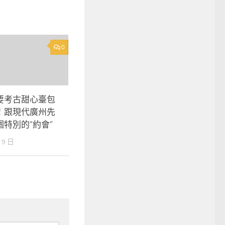
0
要考古甜心臺包
！跟現代廣州先
特別的“約會”
 9 日