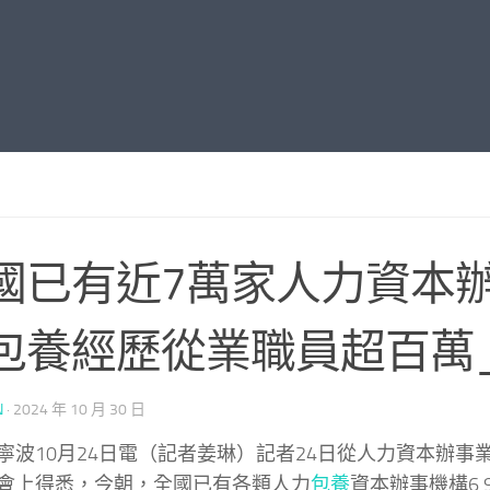
國已有近7萬家人力資本
包養經歷從業職員超百萬
N
·
2024 年 10 月 30 日
寧波10月24日電（記者姜琳）記者24日從人力資本辦事
會上得悉，今朝，全國已有各類人力
包養
資本辦事機構6.