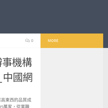
0
MORE
辦事機構
_中國網
業高東西的品質成
99萬家，從業職