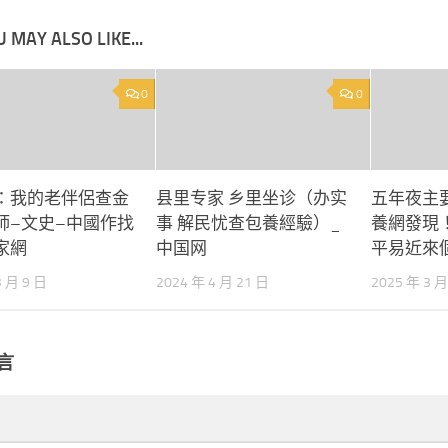
 MAY ALSO LIKE...
0
0
：我的老伴侶查金
县里专家 乡里坐诊（办实
五年夜主
師–文史–中國作找
事 解民忧查包養經驗）_
養網發現
家網
中国网
平易近來個
3 月 9 日
2024 年 4 月 21 日
2025 年 3 月
言