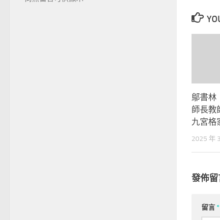
YOU
鄔書林
師長教
九宮格
2025 年 
發佈留
留言
*