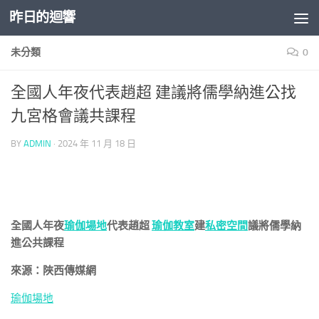
昨日的迴響
Skip to content
未分類
0
全國人年夜代表趙超 建議將儒學納進公找
九宮格會議共課程
BY
ADMIN
·
2024 年 11 月 18 日
全國人年夜
瑜伽場地
代表趙超
瑜伽教室
建
私密空間
議將儒學納
進公共課程
來源：陜西傳媒網
瑜伽場地