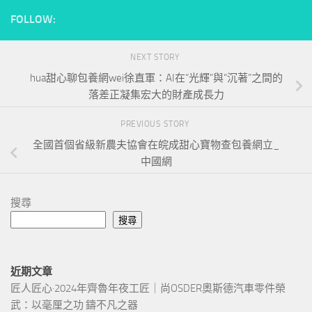
FOLLOW:
NEXT STORY
hua甜心聊包養網wei徐直軍：AI在“光輝”與“沉著”之間的
落差正凝集宏大的財產成長力
PREVIOUS STORY
全國首個省級新農夫協會在皖成甜心寶物查包養網立_
中國網
搜尋
搜尋
近期文章
匠人匠心·2024年齊魯年夜工匠｜尚OSDER奧斯德汽車零件榮
武：以毫厘之功 鑄不凡之器