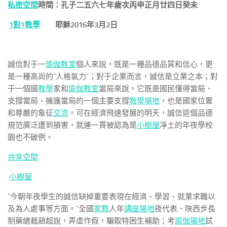
私密空間
時間：孔子二五六七年歲次丙申正月廿四日癸未
1對1教學
耶穌2016年3月2日
誠信對于一
瑜伽教室
個人來說，既是一種品德品質和信心，更
是一種高尚的“人格氣力”；對于企業而言，誠信是立業之本；對
于一個國
教學
家和
瑜伽教室
當局來說，它既是國民懂得當局、
支撐當局、擁護當局的一個主要支撐
教學場地
，也是國家位置
和尊嚴的象征
交流
。可在經濟飛速發展的明天，誠信這個品德
規范廣泛遭到損害，就連一貫被認為是
小樹屋
凈土的年夜學校
園也不破例。
共享空間
小樹屋
“今朝年夜學生的誠信缺掉重要表現在經濟、學習、就業求職以
及為人處事等方面。”全國
家教
人年
講座場地
夜代表、陜西步長
制藥總裁趙超說，弄虛作假，騙取特困生補助；考
瑜伽場地
試