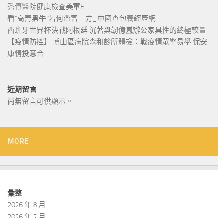
秀傳醫院健康檢查美軍F
看“高青黑牛”若何帶富一方_中國查包養經歷網
西班牙世界杯決戰阿根廷 沉著與韌億嵐辦公家具性的終極較量
【疫情防控】 博山區病院森和診所體檢：戰疫情眾擎易舉 保安
康情投意合
近期留言
尚無留言可供顯示。
MORE
彙整
2026 年 8 月
2026 年 7 月