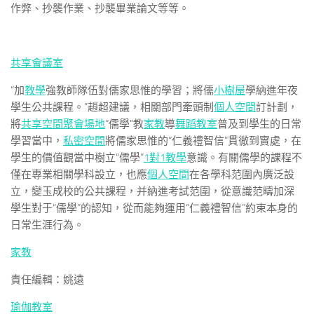
作弊、抄襲作業、抄襲畢業論文等等。
共享會議室
“加
教學
強教師隊伍對儒家思惟的學習；將儒
小樹屋
學納進年夜
學生公共課程。”趙超建議，相關部門牽頭制
個人空間
訂計劃，
將
共享空間
聚會場地
“儒學”教
家教
導
舞蹈教室
普及到學生的日常
學習當中，
私密空間
將儒家思惟的“仁義禮智信”貫徹到實處，在
學生的價值觀當中樹立“儒學”
1對1教學
意識。有關儒學的課程不
僅在專業相關學科設立，也應
個人空間
在各學科范圍內廣泛設
立，變玉成校的公共課程，并納進考試范圍，從意識范疇加深
學生對于“儒學”的認知，從而能夠運用“仁義禮智信”約束本身的
日常生涯行為。
家教
責任編輯：姚遠
瑜伽教室