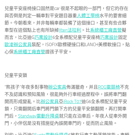
兒童平安座椅接口固然是car 很是不起眼的一部門，但它的存在
與否倒是判定一輛車對平安題目器重
人體工學椅
水平的要害細
節。今朝看來，并非每輛車都裝備了這個接口，甚至有些合夥
車型在這個點上也有所缺掉
Xten法拉利
。比
系統櫃工廠直營
擬
而言，比亞迪G
巧寓設計
6全系標配兒童平安座椅
巧寓設計
固定
歐凌辦公家具
裝配，ISOFIX歐標硬接口和LANCH美標軟接口，貼
心保
系統櫃工廠直營
證孩子平安。
兒童平安鎖
“熊孩子”年夜多對事物
辦公家具
佈滿獵奇，并且
ROG電競椅
不克
不及認識和預知風險，很能夠外行車經過歷程中，誤將車門翻
開而形成變亂。比
辦公家具
亞
iRock T07
迪G6全系標配兒童平安
鎖，只需翻開后車門將門鎖下方的兒童平安鎖翻開，再打開車
門后，
Standway電動升降桌
就只能在泊車后，年夜人從車外開
門，小伴侶是沒有措施從內誤開車門的，從而防止風險。