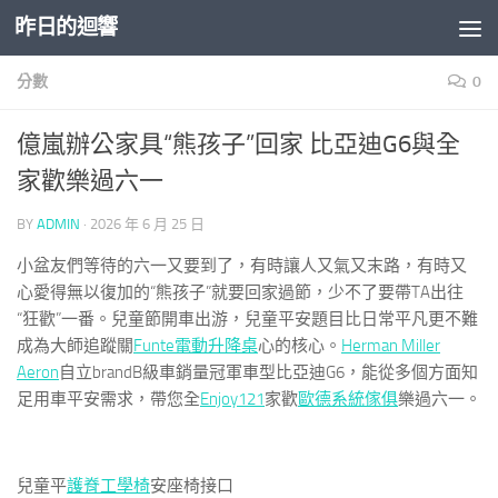
昨日的迴響
Skip to content
分數
0
億嵐辦公家具“熊孩子”回家 比亞迪G6與全
家歡樂過六一
BY
ADMIN
·
2026 年 6 月 25 日
小盆友們等待的六一又要到了，有時讓人又氣又末路，有時又
心愛得無以復加的“熊孩子”就要回家過節，少不了要帶TA出往
“狂歡”一番。兒童節開車出游，兒童平安題目比日常平凡更不難
成為大師追蹤關
Funte電動升降桌
心的核心。
Herman Miller
Aeron
自立brandB級車銷量冠軍車型比亞迪G6，能從多個方面知
足用車平安需求，帶您全
Enjoy121
家歡
歐德系統傢俱
樂過六一。
兒童平
護脊工學椅
安座椅接口