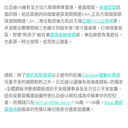
比亞迪G6擁有全方位六探頭倒車雷達，後面兩個，
幸福空間
后
面四個。前后兩側的四個雷達探測間隔達0.6m,正后方兩個探頭
探測間隔達1.2m；周全監控後方和后方場
亞梭Artso工學椅
景，
并測算出響應間隔三色顯示到超年夜7英寸電容屏，打掃視覺盲
區，即便“熊孩子“躲在車
歐德系統傢俱
前、車后肆意角落遊玩，
也能第一時光發明，從而防止變亂。
總結：除了
綠的系統傢俱
以上提到的庇護
Standway電動升降桌
兒童平安的細節斟酌之外，比亞迪G6還擁有高強度鋼板+防撞梁
+全體鋼板沖壓側圍組成的平安碰撞車身及全方位六平安氣囊，
這些設置裝備擺設儼然使比亞迪G6輕松成為中級車中的佼佼
者，而價錢只在
Herman Miller Aeron
7.98萬~11.98萬，
Razer雷蛇
電競椅
這般高的性價比確切很是合適家庭選購。