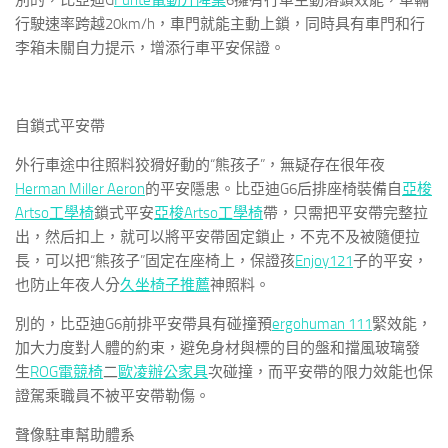
別的，比亞迪G
Funte電動升降桌
6擁有行車主動落鎖效能，車輛
行駛速率跨越20km/h，車門就能主動上鎖，同時具有車門和行
李箱未關自力提示，增添行車平安保證。
自鎖式平安帶
外行車途中往照料狡猾好動的“熊孩子”，無疑存在很年夜
Herman Miller Aeron
的平安隱患。比亞迪G6后排座椅裝備自
亞梭
Artso工學椅
鎖式平安
亞梭Artso工學椅
帶，只需把平安帶完整拉
出，然后扣上，就可以將平安帶固定鎖止，不克不及被隨便拉
長，可以把“熊孩子”固定在座椅上，保證孩
Enjoy121
子的平安，
也防止年夜人分
久坐椅子推薦
神照料。
別的，比亞迪G6前排平安帶具有碰撞預
ergohuman 111
緊效能，
加大力度對人體的約束，避免身材與標的目的盤和擋風玻璃發
生
ROG電競椅
二
歐凌辦公家具
次碰撞，而平安帶的限力效能也保
證駕乘職員不被平安帶勒傷。
聲像駐車幫助體系