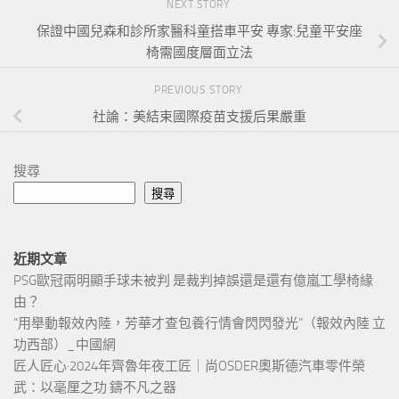
NEXT STORY
保證中國兒森和診所家醫科童搭車平安 專家:兒童平安座
椅需國度層面立法
PREVIOUS STORY
社論：美結束國際疫苗支援后果嚴重
搜尋
搜尋
近期文章
PSG歐冠兩明顯手球未被判 是裁判掉誤還是還有億嵐工學椅緣
由？
“用舉動報效內陸，芳華才查包養行情會閃閃發光”（報效內陸 立
功西部）_中國網
匠人匠心·2024年齊魯年夜工匠｜尚OSDER奧斯德汽車零件榮
武：以毫厘之功 鑄不凡之器