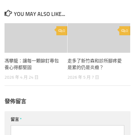
YOU MAY ALSO LIKE...
0
0
馮攀龍：讓每一顆鉚釘專包
走多了新竹森和診所腳疼愛
養心得都堅固
是累的仍是炎癥？
2026 年 4 月 24 日
2026 年 5 月 7 日
發佈留言
留言
*