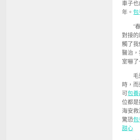
車子也
年。
包
“
對接的
觸了我
醫治，
室嚇了
毛
時，而
可
包養
位都是
海安救
驚恐
包
甜心