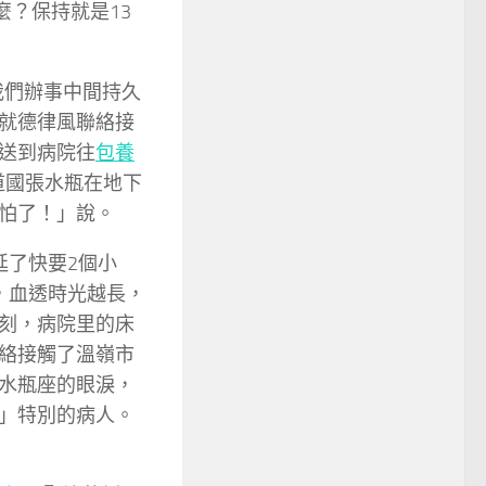
麼？保持就是13
我們辦事中間持久
就德律風聯絡接
送到病院往
包養
道國張水瓶在地下
怕了！」說。
延了快要2個小
，血透時光越長，
刻，病院里的床
絡接觸了溫嶺市
水瓶座的眼淚，
」特別的病人。