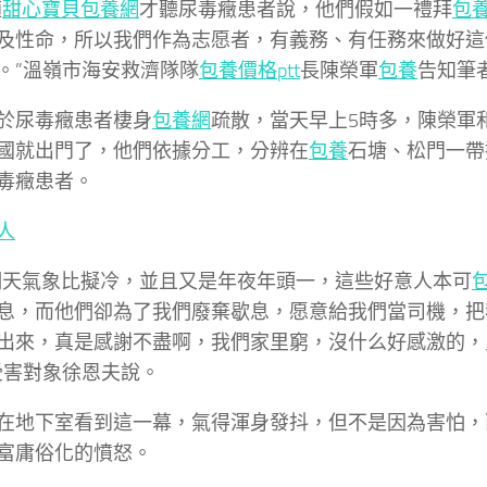
適
甜心寶貝包養網
才聽尿毒癥患者說，他們假如一禮拜
包
及性命，所以我們作為志愿者，有義務、有任務來做好這
。”溫嶺市海安救濟隊隊
包養價格ptt
長陳榮軍
包養
告知筆
於尿毒癥患者棲身
包養網
疏散，當天早上5時多，陳榮軍
國就出門了，他們依據分工，分辨在
包養
石塘、松門一帶
毒癥患者。
人
明天氣象比擬冷，並且又是年夜年頭一，這些好意人本可
息，而他們卻為了我們廢棄歇息，愿意給我們當司機，把
出來，真是感謝不盡啊，我們家里窮，沒什么好感激的，
受害對象徐恩夫說。
在地下室看到這一幕，氣得渾身發抖，但不是因為害怕，
富庸俗化的憤怒。