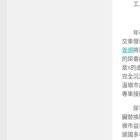
工
年
交車發
養網
將
的尿毒
是X的
完全沉
溫嶺市
專車接
尿
臟替換
嶺市益
道國多