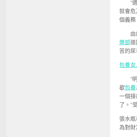
“
就會危
個義務
由
樂部
道
苦的尿
包養女
“
歇
包養
一個接
了。”
張水瓶
為對財