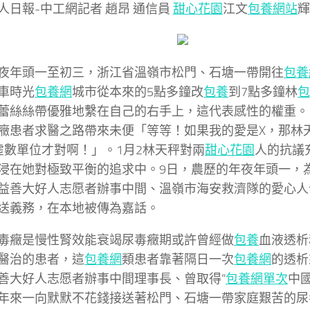
人日報-中工網記者 趙昂 通信員
甜心花園
江文
包養網站
輝
夜年頭一至初三，浙江省溫嶺市松門、石塘一帶開往
包養
車時光
包養網
城市從本來的5點多鐘改
包養
到7點多鐘林
包
蕾絲絲帶優雅地繫在自己的右手上，這代表感性的權重。
癥患者求醫之路帶來未便「等等！如果我的愛是X，那林
虛數單位才對啊！」。1月2林天秤對兩
甜心花園
人的抗議
浸在她對極致平衡的追求中。9日，農歷的年夜年頭一，
益善大好人志愿者辦事中間、溫嶺市海安救濟隊的愛心人
送義務，在本地被傳為嘉話。
毒癥是慢性腎效能衰竭尿毒癥期或許曾經做
包養
血液透析
醫治的患者，這
包養網
類患者靠著隔日一次
包養網
的透析
善大好人志愿者辦事中間理事長、曾取得“
包養網單次
中
年來一向默默不花錢接送著松門、石塘一帶家庭艱苦的尿