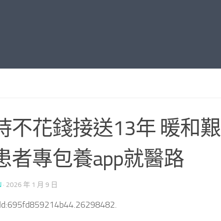
持不花錢接送13年 暖和
患者專包養app就醫路
N
·
2026 年 1 月 9 日
tId:695fd859214b44.26298482.