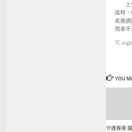
上
這時，
走進病
院承平
TC:suga
YOU MA
守護春運 