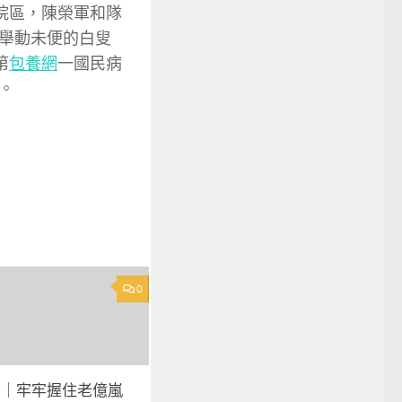
院區，陳榮軍和隊
舉動未便的白叟
第
包養網
一國民病
。
0
首｜牢牢握住老億嵐