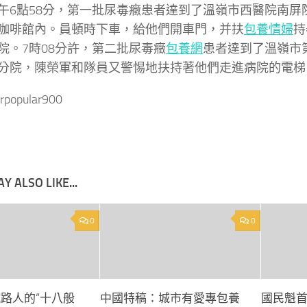
午6點58分，第一批尿毒癥患者達到了溫嶺市西醫院南屏
咖啡館內。員頓時下車，給他們開車門，并扶
包養情婦
持
院。7時08分許，第二批尿毒癥
包養網
患者達到了溫嶺市
分院，陳榮軍和隊員又警惕地扶持著他們走進病院的電梯
rpopular900
Y ALSO LIKE...
0
0
鐵路人的“十八般
中國特稿：城市有愛專包養
國民魁