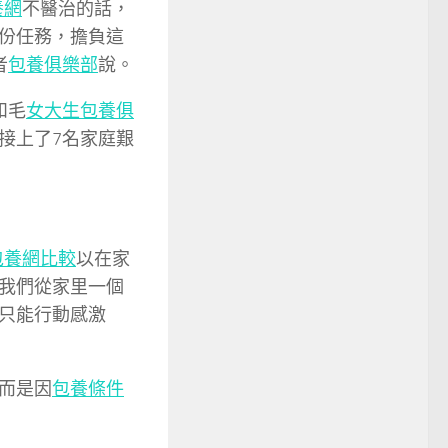
養網
不醫治的話，
份任務，擔負這
者
包養俱樂部
說。
和毛
女大生包養俱
接上了7名家庭艱
包養網比較
以在家
我們從家里一個
只能行動感激
而是因
包養條件