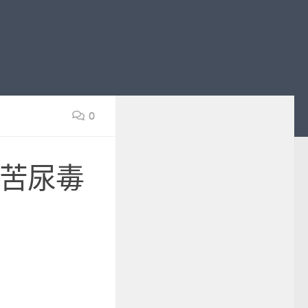
0
艱苦尿毒