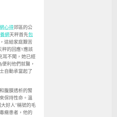
網心得
郊區的公
養網
天秤首先
包
，這給家庭艱苦
天秤的回應Y應該
充耳不聞，她已經
為便利他們就醫，
士自動承當起了
和腹膜透析的腎
來保持性命。溫
國大好人”稱號的毛
毒癥患者，他的