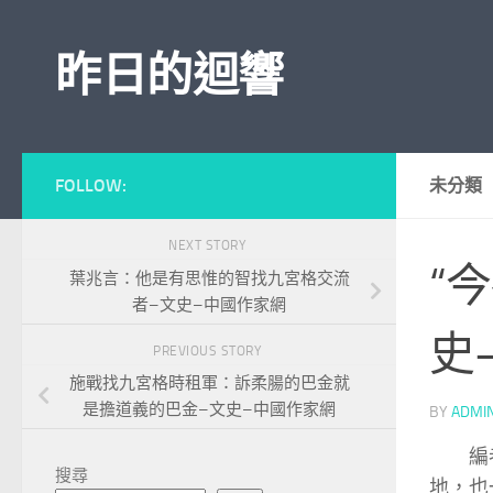
Skip to content
昨日的迴響
FOLLOW:
未分類
NEXT STORY
“
葉兆言：他是有思惟的智找九宮格交流
者–文史–中國作家網
史
PREVIOUS STORY
施戰找九宮格時租軍：訴柔腸的巴金就
是擔道義的巴金–文史–中國作家網
BY
ADMI
編
搜尋
地，也