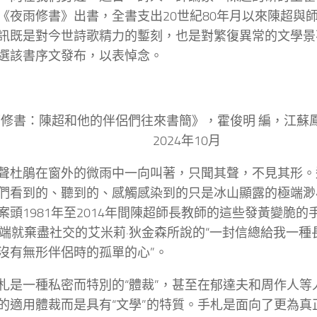
《夜雨修書》出書，全書支出20世紀80年月以來陳超與
訊既是對今世詩歌精力的鏨刻，也是對繁復異常的文學景
選該書序文發布，以表悼念。
修書：陳超和他的伴侶們往來書簡》，霍俊明 編，江蘇
2024年10月
聲杜鵑在窗外的微雨中一向叫著，只聞其聲，不見其形。
們看到的、聽到的、感觸感染到的只是冰山顯露的極端渺
案頭1981年至2014年間陳超師長教師的這些發黃變脆
開端就棄盡社交的艾米莉·狄金森所說的“一封信總給我一
沒有無形伴侶時的孤單的心”。
札是一種私密而特別的“體裁”，甚至在郁達夫和周作人等
的適用體裁而是具有“文學”的特質。手札是面向了更為真