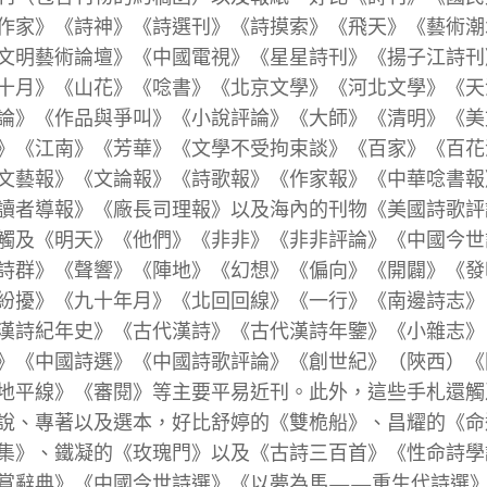
作家》《詩神》《詩選刊》《詩摸索》《飛天》《藝術潮
文明藝術論壇》《中國電視》《星星詩刊》《揚子江詩刊
十月》《山花》《唸書》《北京文學》《河北文學》《天
論》《作品與爭叫》《小說評論》《大師》《清明》《美
》《江南》《芳華》《文學不受拘束談》《百家》《百花
文藝報》《文論報》《詩歌報》《作家報》《中華唸書報
讀者導報》《廠長司理報》以及海內的刊物《美國詩歌評
觸及《明天》《他們》《非非》《非非評論》《中國今世
詩群》《聲響》《陣地》《幻想》《偏向》《開闢》《發
紛擾》《九十年月》《北回回線》《一行》《南邊詩志》
漢詩紀年史》《古代漢詩》《古代漢詩年鑒》《小雜志》
》《中國詩選》《中國詩歌評論》《創世紀》（陜西）《
地平線》《審閱》等主要平易近刊。此外，這些手札還觸
說、專著以及選本，好比舒婷的《雙桅船》、昌耀的《命
集》、鐵凝的《玫瑰門》以及《古詩三百首》《性命詩學
賞辭典》《中國今世詩選》《以夢為馬——重生代詩選