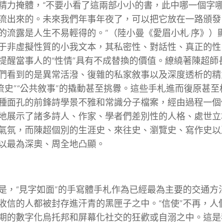
精力掩體，“不要小看了這兩部小小的書，此中哪一個字
流出來的。未來我們年事年夜了，可以把它放在一路頒發
的流露是人生不易輕得的。”（陸小曼《愛眉小札·序》）
于非虛擬性質的小我文本，其私密性、對話性、真正的性
提醒當事人的“性情”具有不成替換的價值。繚繞著陳超師
們看到的是異常活潑、復雜的私家敘事以及深度透析的精
主流史”“公共敘事”的撬動甚至挑釁。這些手札進而復原甚至
種面孔的前鋒詩學景不雅和常識分子檔案，經由過程一個
地展示了諸多詩人、作家、學者們差別性的人格、處世立
氣氛，而陳超個別的生涯史、來往史、瀏覽史、寫作史以
以最為深奧、周全地凸顯。
是，“見字如面”的手寫體手札作為已經最為主要的交通方
收信的人都被封存進汗青的黑匣子之中。“信使”不再，人
期的數字化烏托邦和屏幕化社交的狂歡或自溺之中。這是