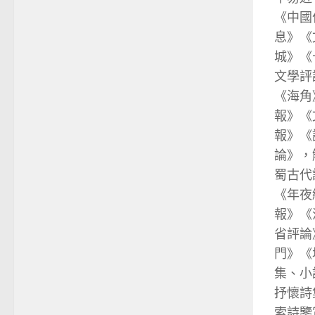
《中國
息》《
城》《
文學評
《海角
報》《
報》《
論》，
蜀古代
《年夜
報》《
省評論
門》《
集、小
抒懷詩
索詩鑒