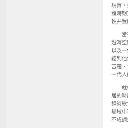
現實，
體時期
性并置
當
越時空
以及一
聽到他
苦楚、
一代人
就
居的時
鋒詩歌
場域中
不成調