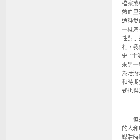
檔案或
熱血里
這種愛
一樣屬
性對于
札，我
史”“
來另一
為活潑
和時期
式也得
一
但
的人和
媒體時