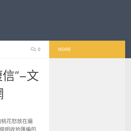
0
MORE
信”–文
網
的桃花怒放在遍
俊明收拾匯編的