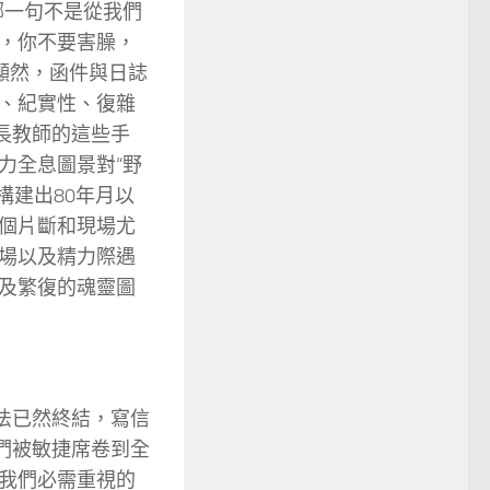
哪一句不是從我們
，你不要害臊，
顯然，函件與日誌
、紀實性、復雜
長教師的這些手
力全息圖景對“野
構建出80年月以
個片斷和現場尤
場以及精力際遇
及繁復的魂靈圖
法已然終結，寫信
們被敏捷席卷到全
我們必需重視的