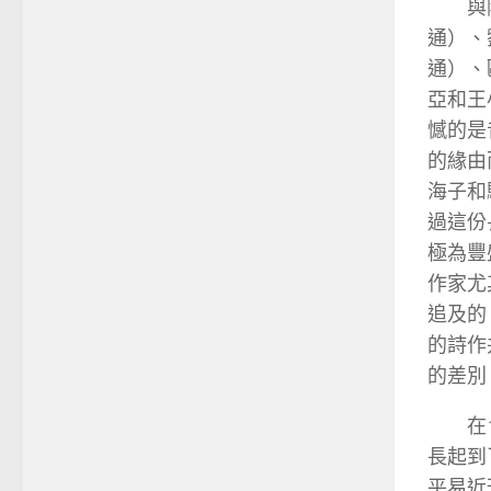
與
通）、
通）、
亞和王
憾的是
的緣由
海子和
過這份
極為豐
作家尤
追及的
的詩作
的差別
在
長起到
平易近