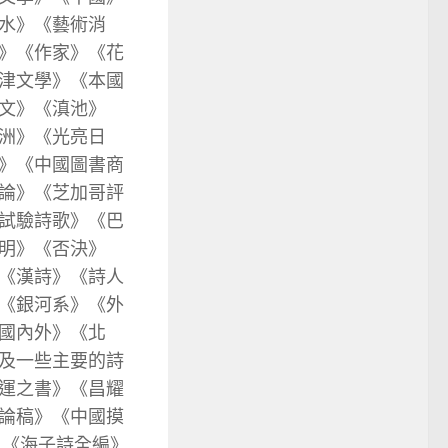
水》《藝術消
》《作家》《花
津文學》《本國
文》《滇池》
洲》《光亮日
》《中國圖書商
論》《芝加哥評
試驗詩歌》《巴
明》《否決》
《漢詩》《詩人
《銀河系》《外
國內外》《北
及一些主要的詩
運之書》《昌耀
論稿》《中國摸
》《海子詩全編》