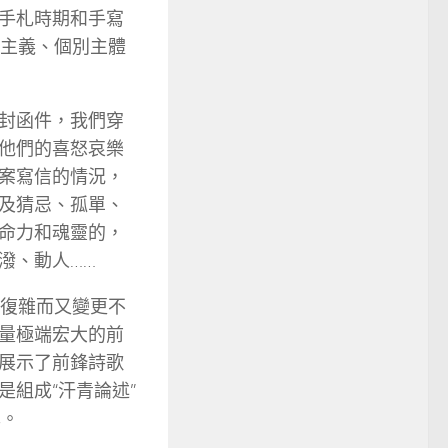
手札時期和手寫
忌主義、個別主體
封函件，我們穿
他們的喜怒哀樂
案寫信的情況，
及猜忌、孤單、
命力和魂靈的，
潑、動人……
常復雜而又變更不
量極端宏大的前
展示了前鋒詩歌
組成“汗青論述”
己。