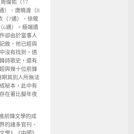
周倫佑（17
8通）、唐曉渡（8
衣（7通）、徐敬
（4通）。極端遺
件卻由於當事人
記敘，他已經與
中沒有找到。透
鋒詩歌史，還有
超與幾十位前鋒
時期其別人所無法
成秘本，此中有
存在著比擬年夜
推進前鋒文學的成
界的諸多官刊、
文學》《中國》