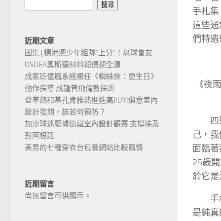
搜尋
手札集
這些通
們特遴
近期文章
圖集 | 穗港澳少年組隊“上分“！以球會友
OSDER奧斯德材料報價迎全運
成家班億嵐系統櫃任《蜘蛛俠：更生日》
《夜雨
動作指導 成龍曾飛倫敦探班
登革熱和基孔肯雅熱進進高JIUYI俱意室內
設計發期，該若何預防？
四
加沙球迷廢墟億嵐室內設計觀賽 支撐埃及
己，我
對阿根廷
面臨著
美男的七種穿衣台包養網站比較風情
25歲
於它是
近期留言
尚無留言可供顯示。
手
是純真