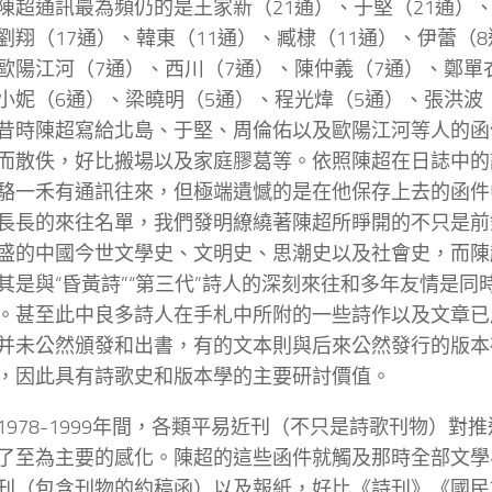
陳超通訊最為頻仍的是王家新（21通）、于堅（21通）、
劉翔（17通）、韓東（11通）、臧棣（11通）、伊蕾（
歐陽江河（7通）、西川（7通）、陳仲義（7通）、鄭單
小妮（6通）、梁曉明（5通）、程光煒（5通）、張洪波
昔時陳超寫給北島、于堅、周倫佑以及歐陽江河等人的函
而散佚，好比搬場以及家庭膠葛等。依照陳超在日誌中的
駱一禾有通訊往來，但極端遺憾的是在他保存上去的函件
長長的來往名單，我們發明繚繞著陳超所睜開的不只是前
盛的中國今世文學史、文明史、思潮史以及社會史，而陳
其是與“昏黃詩”“第三代”詩人的深刻來往和多年友情是同
。甚至此中良多詩人在手札中所附的一些詩作以及文章已
并未公然頒發和出書，有的文本則與后來公然發行的版本
，因此具有詩歌史和版本學的主要研討價值。
1978-1999年間，各類平易近刊（不只是詩歌刊物）對
了至為主要的感化。陳超的這些函件就觸及那時全部文學
刊（包含刊物的約稿函）以及報紙，好比《詩刊》《國民