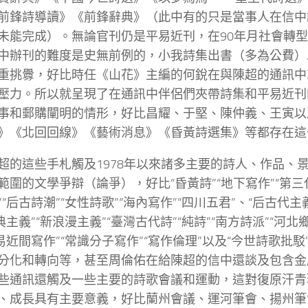
前鋒詩導讀》《前鋒辭典》（此中有的只是當事人在信中
未能完成）。無論官刊仍是平易近刊，在90年月社會轉
中辦刊的難度是史無前例的，小我詩集出書（多為公費）
重挑釁，好比時任《山花》主編的何銳在與陳超的通訊中
壓力。所以就呈現了在通訊中伴侶們夾帶詩集和平易近刊
事和郵購闡明的情形，好比昌耀、于堅、陳仲義、王寅以
》《北回回線》《藝術消息》《昏黃詩選集》等都存在這
超的這些手札觸及1978年以來諸多主要的詩人、作品、
範圍的文學爭辯（論爭），好比“昏黃詩”“地下寫作”“第三代
“后古詩潮”“女性詩歌”“海內寫作”“四川五君”、“后古代主義
典主義”“新浪漫主義”“臺灣古代詩”“純詩”“南方詩派”“河北
平易近間寫作”“常識分子寫作”“寫作倫理”以及“今世詩歌批
分化和轉向等，甚至周倫佑在給陳超的信中還談及包含金
些通訊還觸及一些主要的詩歌會議和運動，這對復原汗青
、成長具有主要意義，好比蘭州會議、運河筆會、揚州筆