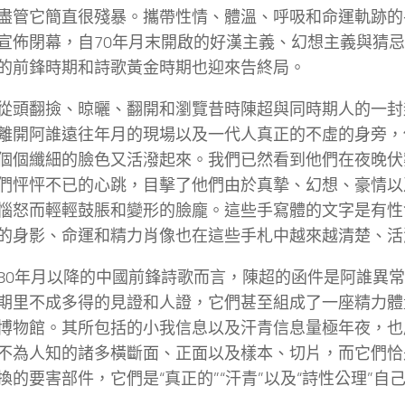
盡管它簡直很殘暴。攜帶性情、體溫、呼吸和命運軌跡的
宣佈閉幕，自70年月末開啟的好漢主義、幻想主義與猜
的前鋒時期和詩歌黃金時期也迎來告終局。
從頭翻撿、晾曬、翻開和瀏覽昔時陳超與同時期人的一封
離開阿誰遠往年月的現場以及一代人真正的不虛的身旁，
個個纖細的臉色又活潑起來。我們已然看到他們在夜晚伏
們怦怦不已的心跳，目擊了他們由於真摯、幻想、豪情以
惱怒而輕輕鼓脹和變形的臉龐。這些手寫體的文字是有性
的身影、命運和精力肖像也在這些手札中越來越清楚、活
80年月以降的中國前鋒詩歌而言，陳超的函件是阿誰異
期里不成多得的見證和人證，它們甚至組成了一座精力體
博物館。其所包括的小我信息以及汗青信息量極年夜，也
不為人知的諸多橫斷面、正面以及樣本、切片，而它們恰是
換的要害部件，它們是“真正的”“汗青”以及“詩性公理”自