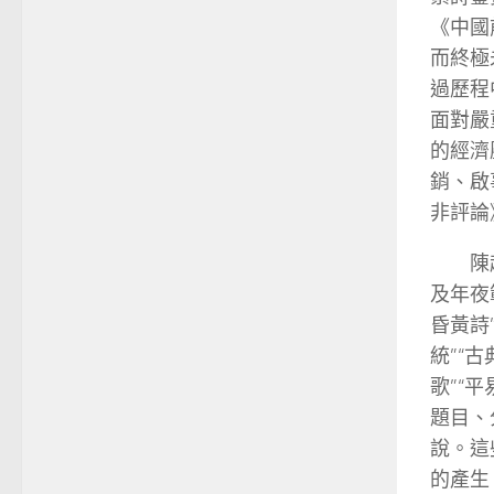
《中國
而終極
過歷程
面對嚴
的經濟
銷、啟
非評論
陳
及年夜
昏黃詩”
統”“古
歌”“
題目、
說。這
的產生