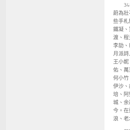
3
蔚為壯
些手札
鐵凝、
渡、程
李劼、
月派詩
王小妮
佑、萬
何小竹
伊沙、
培、阿
城、余
今。在
浪、老