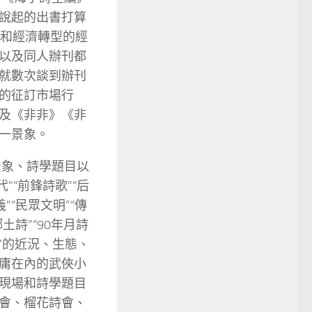
說起的出書打算
型和經濟轉型的經
以及同人辦刊都
就數次談到辦刊
的征訂市場行
及《非非》《非
一景象。
景象、詩學題目以
”“前鋒詩歌”“后
”“民眾文明”“傳
鄉土詩”“90年月詩
駁”的近況、生態、
庸在內的武俠小
現場和詩學題目
會、榴花詩會、