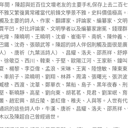
4年間，陳超與近百位文壇老友的主要手札保存上去二百
不雅又繁復異常確當代前鋒文學景不雅，史料價值極高。
觸及主要的詩人、作家、翻譯家、評論家、編纂家、文明
賈平凹，好比評論家、文明學者以及編纂家謝冕、錢理群
光煒、陳曉明、王曉明、沈睿、崔衛平、南帆、陳仲義、
巴鐵、沈奇、張頤武等。陳超的詩人伴侶則觸及面很是廣
人）、唐祈（九葉派詩人）、昌耀、洛夫、邵燕祥、舒婷
、徐敬亞、西川、韓東、于堅、歐陽江河、王家新、鐘叫
夏、楊黎、李亞偉、孟浪、宋琳、王寅、陸憶敏、陳東東
、車前子、梁曉明、劉翔、林莽、周濤、張曙光、張洪波
臧棣、西渡、沈葦、鄭單衣、葉船、島子、黑年夜春、刑
堅、靳曉靜、高星、劉向東、胡茗茗、見君、劉潔岷、育
叢、趙宏興、胡丘陵、姜紅偉、稚夫、人與等。人世有代
通訊的這些詩人中，牛漢、唐祈、昌耀、洛夫、邵燕祥、
木以及陳超自己曾經過世。