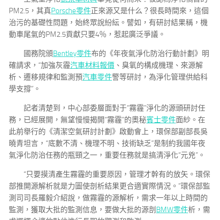
PM2.5，其真
Porsche零件
正來源又是什么？很長時間來，這個
治污的基礎性問題，始終眾說紛紜。譬如，有研討結果稱，機
動車尾氣的PM2.5貢獻只要4％，惹起廣泛爭議。
國務院頒
Bentley零件
布的《年夜氣淨化防治行動計劃》明
確請求，“加強灰霾
汽車材料報價
、臭氧的構成機理、來源解
析、遷移規律和監測預
汽車零件
警等研討，為淨化管理供給科
學支撐”。
記者清楚到，中心部委層面對于“霧霾”淨化的源頭研討任
務，已經展開，無望慢慢揭開“霧霾”的奧秘
賓士零件
面紗。在
此前舉行的《清潔空氣研討計劃》啟動會上，環保部副部長吳
曉青坦言，“底數不清、機理不明、技術缺乏”是制約我國年夜
氣淨化防治任務的瓶頸之一，重要任務就是搞清淨化“元兇”。
“只要摸清產生霧霾的重要原因，管理才幹有的放矢。環保
部推開源解析就是力圖使剖析結果更合適實際情況。”環保部監
測司司長羅毅介紹說，做霧霾的源解析，需求一年以上時間的
監測，獲取大批的監測信息，要做大批的源剖
BMW零件
析，需