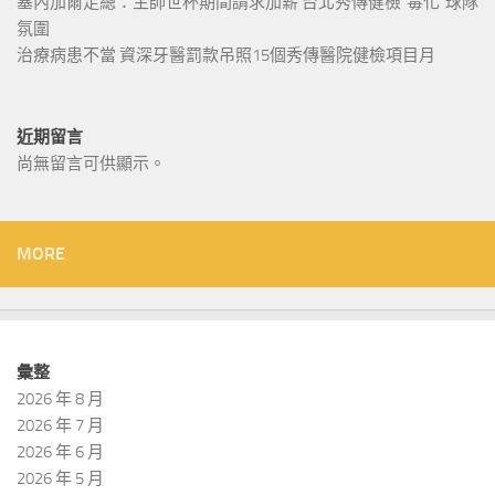
塞內加爾足總：主帥世杯期間請求加薪 台北秀傳健檢“毒化”球隊
氛圍
治療病患不當 資深牙醫罰款吊照15個秀傳醫院健檢項目月
近期留言
尚無留言可供顯示。
MORE
彙整
2026 年 8 月
2026 年 7 月
2026 年 6 月
2026 年 5 月