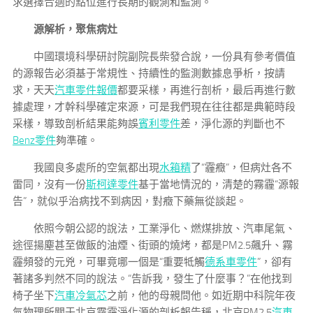
求選擇合適的點位進行長期的觀測和監測。
源解析，聚焦病灶
中國環境科學研討院副院長柴發合說，一份具有參考價值
的源報告必須基于常規性、持續性的監測數據息爭析，按請
求，天天
汽車零件報價
都要采樣，再進行剖析，最后再進行數
據處理，才幹科學確定來源，可是我們現在往往都是典範時段
采樣，導致剖析結果能夠誤
賓利零件
差，淨化源的判斷也不
Benz零件
夠準確。
我國良多處所的空氣都出現
水箱精
了“霾癥”，但病灶各不
雷同，沒有一份
斯柯達零件
基于當地情況的，清楚的霧霾“源報
告”，就似乎治病找不到病因，對癥下藥無從談起。
依照今朝公認的說法，工業淨化、燃煤排放、汽車尾氣、
途徑揚塵甚至做飯的油煙、街頭的燒烤，都是PM2.5飆升、霧
霾頻發的元兇，可畢竟哪一個是“重要牴觸
德系車零件
”，卻有
著諸多判然不同的說法。“告訴我，發生了什麼事？”在他找到
椅子坐下
汽車冷氣芯
之前，他的母親問他。如近期中科院年夜
氣物理所關于北京霧霾淨化源的剖析報告稱，北京PM2.5
汽車