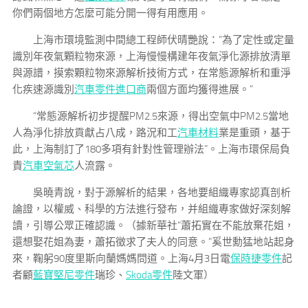
你們兩個地方怎麼可能分開一得有用應用。
上海市環境監測中間總工程師伏晴艷說：“為了定性或定量
識別年夜氣顆粒物來源，上海慢慢構建年夜氣淨化源排放清單
與源譜，摸索顆粒物來源解析技術方式，在常態源解析和重淨
化疾速源識別
汽車零件進口商
兩個方面均獲得進展。”
“常態源解析初步提醒PM2.5來源，得出空氣中PM2.5當地
人為淨化排放貢獻占八成，路況和工
汽車材料
業是重頭，基于
此，上海制訂了180多項有針對性管理辦法”。上海市環保局負
責
汽車空氣芯
人流露。
吳曉青說，對于源解析的結果，各地要組織專家認真剖析
論證，以權威、科學的方法進行發布，并組織專家做好深刻解
讀，引導公眾正確認識。（據新華社“蕭拓實在不能放棄花姐，
還想娶花姐為妻，蕭拓徵求了夫人的同意。”奚世勳猛地站起身
來，鞠躬90度里斯向蘭媽媽問道。上海4月3日電
保時捷零件
記
者顧
藍寶堅尼零件
瑞珍、
Skoda零件
陸文軍）