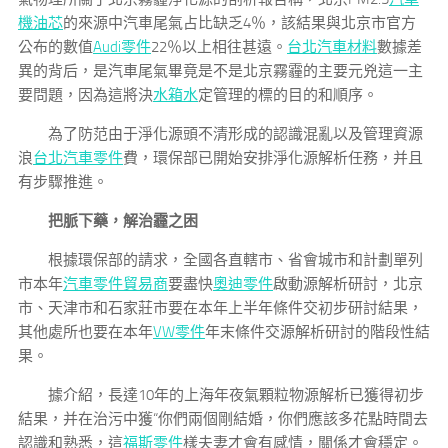
機油芯
的來源中汽車尾氣占比缺乏4％，該結果與北京市官方
公布的數值
Audi零件
22％以上相往甚遠。
台北汽車材料
數據差
異的背后，是汽車尾氣畢竟是不是北京霧霾的主要元兇這一主
要問題，因為這將決
水箱水
定管理的標的目的和順序。
為了防范由于淨化源頭不清形成的認識混亂以及管理資源
浪
台北汽車零件
費，環保部已開始安排淨化源解析任務，并且
有步驟推進。
把脈下藥，解治霾之困
根據環保部的請求，全國各直轄市、省會城市和計劃單列
市本年
汽車零件貿易商
要盡快
奧迪零件
啟動源解析研討，北京
市、天津市和石家莊市要在本年上半年條件交初步研討結果，
其他處所也要在本年
VW零件
年末條件交源解析研討的階段性結
果。
據介紹，長達10年的上海年夜氣顆粒物源解析已獲得初步
結果，并在治污中獲“你們兩個剛結婚，你們應該多花點時間去
認識和熟悉，這
福斯零件
樣夫妻才會有感情，關係才會穩定。