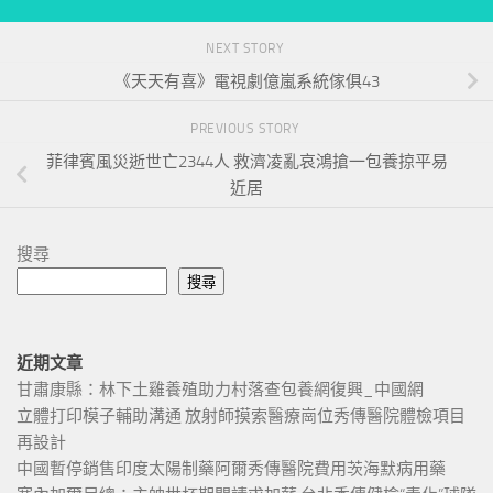
NEXT STORY
《天天有喜》電視劇億嵐系統傢俱43
PREVIOUS STORY
菲律賓風災逝世亡2344人 救濟凌亂哀鴻搶一包養掠平易
近居
搜尋
搜尋
近期文章
甘肅康縣：林下土雞養殖助力村落查包養網復興_中國網
立體打印模子輔助溝通 放射師摸索醫療崗位秀傳醫院體檢項目
再設計
中國暫停銷售印度太陽制藥阿爾秀傳醫院費用茨海默病用藥