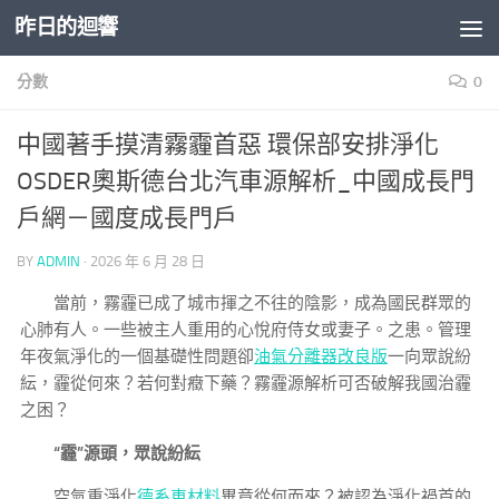
昨日的迴響
Skip to content
分數
0
中國著手摸清霧霾首惡 環保部安排淨化
OSDER奧斯德台北汽車源解析_中國成長門
戶網－國度成長門戶
BY
ADMIN
·
2026 年 6 月 28 日
當前，霧霾已成了城市揮之不往的陰影，成為國民群眾的
心肺有人。一些被主人重用的心悅府侍女或妻子。之患。管理
年夜氣淨化的一個基礎性問題卻
油氣分離器改良版
一向眾說紛
紜，霾從何來？若何對癥下藥？霧霾源解析可否破解我國治霾
之困？
“霾”源頭，眾說紛紜
空氣重淨化
德系車材料
畢竟從何而來？被認為淨化禍首的