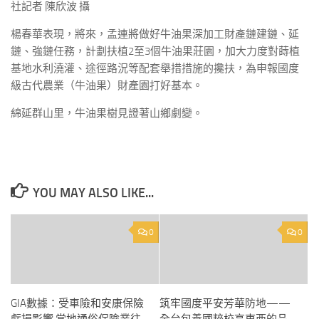
社記者 陳欣波 攝
楊春華表現，將來，孟連將做好牛油果深加工財產鏈建鏈、延
鏈、強鏈任務，計劃扶植2至3個牛油果莊園，加大力度對蒔植
基地水利澆灌、途徑路況等配套舉措措施的攙扶，為申報國度
級古代農業（牛油果）財產園打好基本。
綿延群山里，牛油果樹見證著山鄉劇變。
YOU MAY ALSO LIKE...
0
0
GIA數據：受車險和安康保險
筑牢國度平安芳華防地——
虧損影響 當地通俗保險業往
全台包養國粹校高東西的品