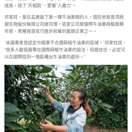
成長，除了“天相助”，更需“人盡力”。
祁家柱，是在孟連栽下第一棵牛油果樹的人，現在他是普洱綠
銀生物股份無限公司總司理。這家公司是國際牛油果蒔植面積
年夜、育種育苗技巧進步前輩的龍頭企業之一。
“本國專家曾認定中國事不合適蒔植牛油果的區域。”祁家柱說，
“很多人勸我廢棄在國際蒔植牛油果的設法，但我信任，必定可
以在國際找到一塊能種出牛油果的處所。”