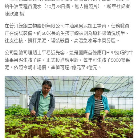
給牛油果種苗澆水（10月28日攝，無人機照片）。新華社記者
陳欣波 攝
在普洱綠銀生物股份無限公司牛油果果泥加工場內，任務職員
正在調試裝備。約60米長的生孩子線被劃為原料果清洗切半、
往皮往核、攪拌果泥、罐裝殺菌、高溫急凍等車間分區。
公司副總司理趙士平易近先容，這是國際首條應用HPP技巧的牛
油果果泥生孩子線，正式投進應用后，每年可生孩子5000噸果
泥，依照今朝市場價，產值可達2億元至3億元。