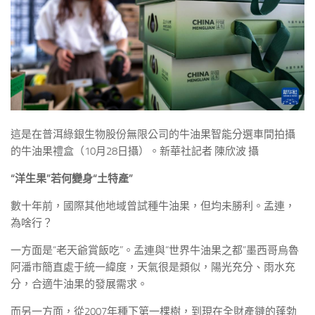
這是在普洱綠銀生物股份無限公司的牛油果智能分選車間拍攝
的牛油果禮盒（10月28日攝）。新華社記者 陳欣波 攝
“洋生果”若何變身“土特產”
數十年前，國際其他地域曾試種牛油果，但均未勝利。孟連，
為啥行？
一方面是“老天爺賞飯吃”。孟連與“世界牛油果之都”墨西哥烏魯
阿潘市簡直處于統一緯度，天氣很是類似，陽光充分、雨水充
分，合適牛油果的發展需求。
而另一方面，從2007年種下第一棵樹，到現在全財產鏈的蓬勃