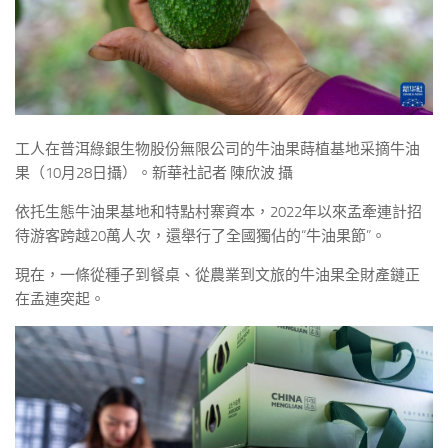
工人在普洱綠銀生物股份無限公司的牛油果蒔植基地采摘牛油
果（10月28日攝）。新華社記者 陳欣波 攝
依托生態牛油果基地和特點村寨資本，2022年以來孟牽連計招
待游客跨越20萬人次，還舉行了全國獨佔的“牛油果節”。
現在，一條從種子到餐桌、從農業到文旅的牛油果全財產鏈正
在孟連突起。