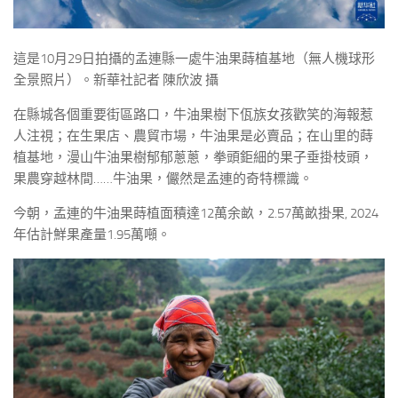
這是10月29日拍攝的孟連縣一處牛油果蒔植基地（無人機球形
全景照片）。新華社記者 陳欣波 攝
在縣城各個重要街區路口，牛油果樹下佤族女孩歡笑的海報惹
人注視；在生果店、農貿市場，牛油果是必賣品；在山里的蒔
植基地，漫山牛油果樹郁郁蔥蔥，拳頭鉅細的果子垂掛枝頭，
果農穿越林間……牛油果，儼然是孟連的奇特標識。
今朝，孟連的牛油果蒔植面積達12萬余畝，2.57萬畝掛果, 2024
年估計鮮果產量1.95萬噸。