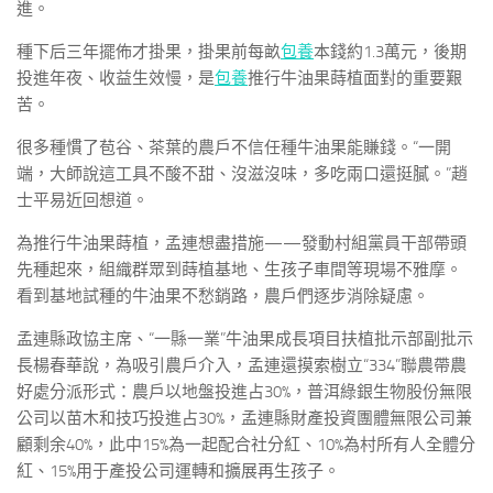
進。
種下后三年擺佈才掛果，掛果前每畝
包養
本錢約1.3萬元，後期
投進年夜、收益生效慢，是
包養
推行牛油果蒔植面對的重要艱
苦。
很多種慣了苞谷、茶葉的農戶不信任種牛油果能賺錢。“一開
端，大師說這工具不酸不甜、沒滋沒味，多吃兩口還挺膩。”趙
士平易近回想道。
為推行牛油果蒔植，孟連想盡措施——發動村組黨員干部帶頭
先種起來，組織群眾到蒔植基地、生孩子車間等現場不雅摩。
看到基地試種的牛油果不愁銷路，農戶們逐步消除疑慮。
孟連縣政協主席、“一縣一業”牛油果成長項目扶植批示部副批示
長楊春華說，為吸引農戶介入，孟連還摸索樹立“334”聯農帶農
好處分派形式：農戶以地盤投進占30%，普洱綠銀生物股份無限
公司以苗木和技巧投進占30%，孟連縣財產投資團體無限公司兼
顧剩余40%，此中15%為一起配合社分紅、10%為村所有人全體分
紅、15%用于產投公司運轉和擴展再生孩子。