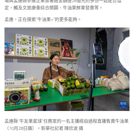
場與孟連縣參展企業簽署總金額達28億元的多份一起配合協
定，觸及文旅康養綜合開闢、牛油果鮮果發賣等。
孟連，正在摸索“牛油果+”的更多能夠。
孟連縣“牛友果星球”任務室的一名主播經由過程直播售賣牛油果
（10月28日攝）。新華社記者 陳欣波 攝