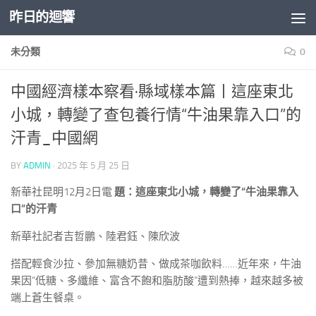
昨日的迴響
Skip to content
未分類
0
中國經濟樣本察看·縣域樣本篇丨這座東北
小城，轉變了查包養行情“牛油果靠入口”的
汗青_中國網
BY
ADMIN
·
2025 年 5 月 25 日
新華社昆明12月2日電
題：這座東北小城，轉變了“牛油果靠入
口”的汗青
新華社記者吉哲鵬、陸君鈺、陳欣波
搭配輕食沙拉、參加無糖奶昔、做成茶咖飲料……近年來，牛油
果因“低糖、多纖維、富含不飽和脂肪酸”遭到熱捧，越來越多被
端上蒼生餐桌。