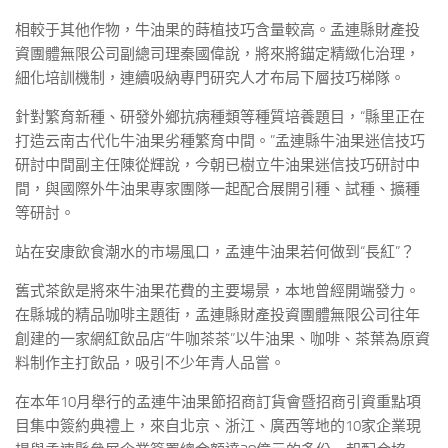
相較于其他作物，牛油果的蒔植技巧含量較高。孟連縣財產投
資團體無限公司副總司理秦國偉說，將來將錨定精緻化治理，
細化培訓機制，連續吸納專門研究人才布局下層技巧梯隊。
針對繁育新種、研發外鄉抗病種類等種質培養題目，“縣里正在
打造云南古代化牛油果劣種繁育中間。”孟連縣牛油果迷信技巧
研討中間副主任陳從輝說，今朝已樹立牛油果迷信技巧研討中
間，與國際外牛油果專家團隊一起配合展開引種、試種、擴種
等研討。
站在安康飲食潮水的市場風口，孟連牛油果若何做到“長紅”？
舊式茶飲是將來牛油果花費的主要場景，本地曾經開端發力。
在縣城的精品咖啡主題街，孟連縣財產投資團體無限公司往年
創建的一家網紅飲品店“牛咖茶茶”以牛油果、咖啡、茶葉為原資
料制作主打飲品，吸引不少年青人品嘗。
在本年10月舉行的孟連牛油果節招商訂貨會暨招商引資重點項
目集中簽約典禮上，來自北京、浙江、廣西等地的10家企業現