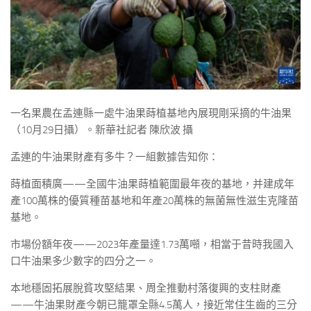
一名果農在孟連縣一處牛油果蒔植基地內展現剛采摘的牛油果
（10月29日攝）。新華社記者 陳欣波 攝
孟連的牛油果財產有多牛？一組數據告知你：
蒔植面積廣——全國牛油果蒔植範圍最年夜的基地，并建成年
產100萬株的優質種苗基地和年產20萬株的無菌無性滋生克隆苗
基地。
市場份額年夜——2023年產量達1.73萬噸，相當于昔時我國入
口牛油果多少數字的四分之一。
本地穩固拓展脫貧攻堅結果、周全推動村落復興的支柱財產
——牛油果財產今朝已籠罩全縣4.5萬人，接近常住生齒的三分