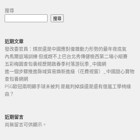
搜尋
搜尋
近期文章
發改委官員：煤炭還是中國應對復雜動力形勢的最年夜底氣
內馬爾返場訓練 但或趕不上巴台北秀傳健檢西第二場小組賽
五彩梅園查包養經歷開啟春季村落游玩季_中國網
進一個步驟推進縣域貿易煥新進級（花費視窗）_中國甜心寶物
查包養網網
PSG歐冠兩明顯手球未被判 是裁判掉誤還是還有億嵐工學椅緣
由？
近期留言
尚無留言可供顯示。