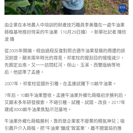
由企業在本地農人中培訓的財產技巧職員李美瓊在一處牛油果
蒔植基地檢討待采的牛油果（10月29日攝）。新華社記者 陳欣
波 攝
從2005年開端，經由過程反復對照合適牛油果發展的周遭的狀
況前提，顛末兩年時光的尋覓，祁家柱的搜刮目的慢慢減少，
先圈定云南，又一一訪問紅河、保山、玉溪、西雙版納等地
后，他認準了孟連。
2007年，祁家柱從國外引種，在孟連試種下10畝牛油果。
7年后，10畝牛油果豐收。孟連牛油果外鄉化蒔植初步勝利后，
又顛末多年研發摸索，不竭引種、試種、試錯、改良，2017年
建成3000畝牛油果焦點示范基地。
牛油果外鄉化蒔植勝利，靠的是企業家不廢棄的精氣神兒；吸
引農戶介入蒔植，把“牛油果”釀成“致富果”，離不開當局的推