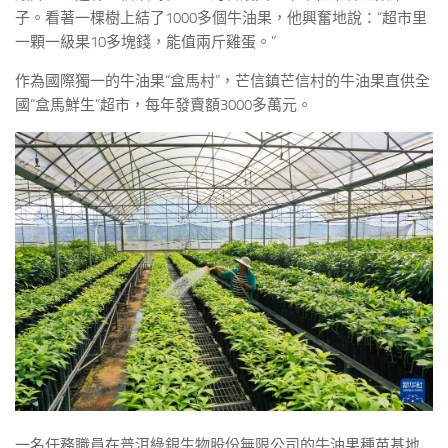
子。看著一棵樹上結了1000多個牛油果，他興奮地說：“超市里
一顆一級果10多塊錢，能值兩斤雞蛋。”
作為國際獨一的牛油果“盒馬村”，芒信鎮芒信村的牛油果直供全
國“盒馬鮮生”超市，每年發賣額3000多萬元。
一名任務職員在普洱綠銀生物股份無限公司的牛油果種苗基地