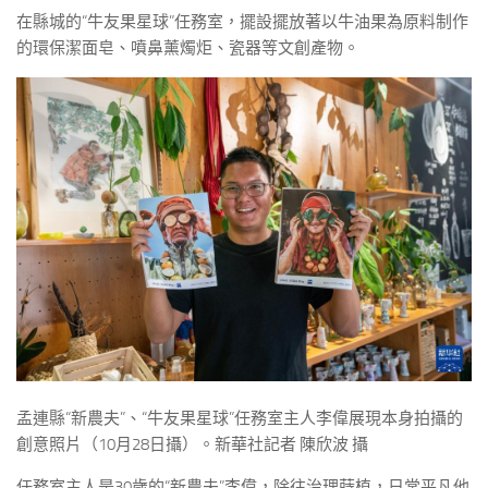
在縣城的“牛友果星球”任務室，擺設擺放著以牛油果為原料制作
的環保潔面皂、噴鼻薰燭炬、瓷器等文創產物。
孟連縣“新農夫”、“牛友果星球”任務室主人李偉展現本身拍攝的
創意照片（10月28日攝）。新華社記者 陳欣波 攝
任務室主人是30歲的“新農夫”李偉，除往治理蒔植，日常平凡他