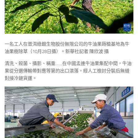
一名工人在普洱綠銀生物股份無限公司的牛油果蒔植基地為牛
油果樹除草（10月28日攝）。新華社記者 陳欣波 攝
清洗、殺菌、攝影、稱重……在中國孟連牛油果集配中間，牛油
果從分選傳輸帶對應等第的出口滾落，經人工檢討分裝后無縫
對接冷鏈貨運。