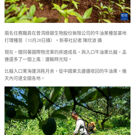
兩名任務職員在普洱綠銀生物股份無限公司的牛油果種苗基地
打理種苗（10月28日攝）。新華社記者 陳欣波 攝
現在，隨同著國際物流業的疾速成長，與入口牛油果比擬，孟
連還多了一個上風：運輸時光短。
比擬入口果海運消耗月余，從中國東北邊疆收回的牛油果，幾
天內可達全國各地。