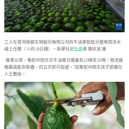
工人在普洱綠銀生物股份無限公司的牛油果智能分選車間流水
線上任務（10月28日攝）。新華社記
包養
者 陳欣波 攝
“產季以來，集配中間天天牛油果分選量有20噸至30噸，物流運
輸最遠能到新疆，四五天即可投遞。”該集配中間生孩子部擔任
人王艷說。