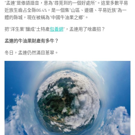
“孟連”是傣語諧音，意為“尋覓到的一個好處所”。這里多數平易
近族生齒占全縣86.4%，是一個集“山區、邊疆、平易近族”為一
體的縣城，現在被稱為“中國牛油果之鄉”。
把“洋生果”釀成“土特產
包養網
”，孟連用了啥盡招？
孟連的牛油果財產有多牛？
冬日，孟連仍然滿目蔥翠。