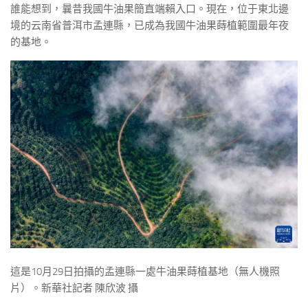
誰能想到，曩昔我國牛油果簡直端賴入口。現在，位于東北邊
境的云南省普洱市孟連縣，已成為我國牛油果蒔植範圍最年夜
的基地。
這是10月29日拍攝的孟連縣一處牛油果蒔植基地（無人機照
片）。新華社記者 陳欣波 攝