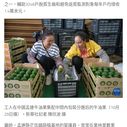
之一，輔助3246戶脫貧生齒和避免返貧監測對象每年戶均增收
1.4萬余元。
工人在中國孟連牛油果集配中間內包裝分選后的牛油果（10月
29日攝）。新華社記者 陳欣波 攝
巖帥，孟連縣芒信鎮蒔植基地的管護員，常常在果林里數果