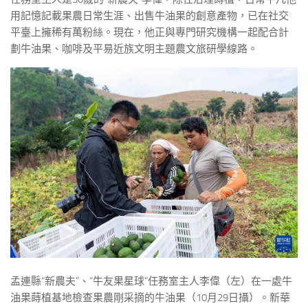
用記憶記載果農日常生涯、出售牛油果的創意產物，已在社交
平臺上擁稀有萬粉絲。現在，他正與專門研究機構一起配合計
劃牛油果、咖啡及平易近族文明主題農文旅研學線路。
孟連縣“新農夫”、“牛友果星球”任務室主人李偉（左）在一處牛
油果蒔植基地檢查果農剛采摘的牛油果（10月29日攝）。新華