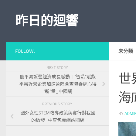
Skip to content
昨日的迴響
FOLLOW:
未分類
NEXT STORY
世
聽平易近營經濟成長脈動丨“智造”賦能
平易近營企業加速晉陞含查包養網心得
“新”量_中國網
海
PREVIOUS STORY
國外女性STEM教導政策與實行對我國
BY
ADMI
的啟發_中查包養網站國網