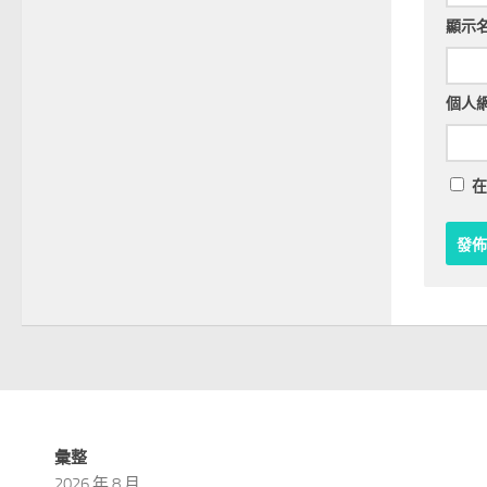
顯示
個人
在
彙整
2026 年 8 月