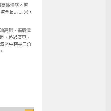
雙線高鐵海底地道
全長9781米，
汕高鐵、福廈漳
道，路過廣東、
經濟區中轉長三角
。