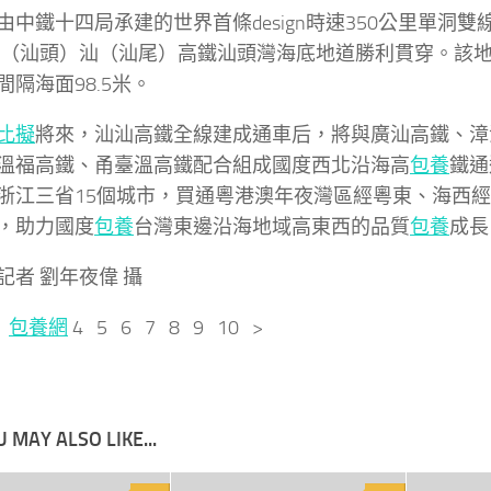
由中鐵十四局承建的世界首條design時速350公里單洞
（汕頭）汕（汕尾）高鐵汕頭灣海底地道勝利貫穿。該地道
間隔海面98.5米。
比擬
將來，汕汕高鐵全線建成通車后，將與廣汕高鐵、漳
溫福高鐵、甬臺溫高鐵配合組成國度西北沿海高
包養
鐵通
浙江三省15個城市，買通粵港澳年夜灣區經粵東、海西
，助力國度
包養
台灣東邊沿海地域高東西的品質
包養
成長
記者 劉年夜偉 攝
3
包養網
4 5 6 7 8 9 10 >
 MAY ALSO LIKE...