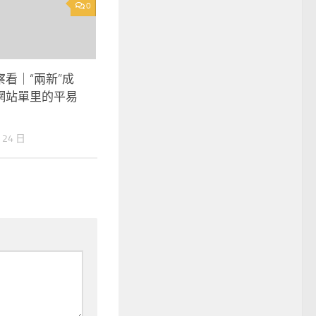
0
看｜“兩新”成
網站單里的平易
 24 日