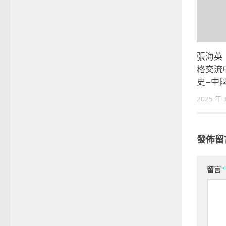
張海英
格交流
史–中
2025 年 
發佈留
留言
*