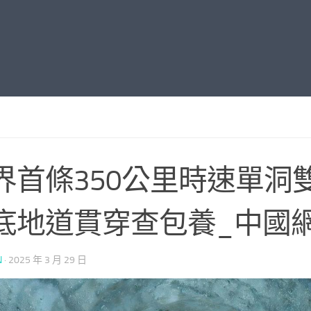
界首條350公里時速單洞
底地道貫穿查包養_中國
N
·
2025 年 3 月 29 日