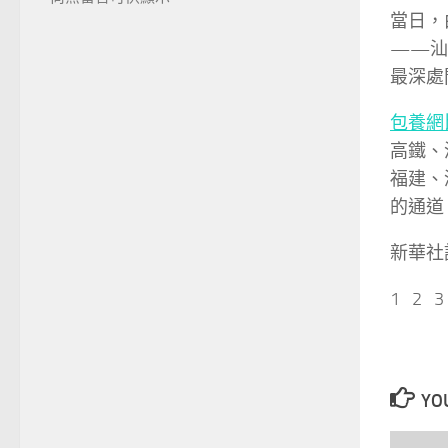
當日，
——汕
最深處
包養網
高鐵、
福建、
的通道
新華社
1 2 
YOU