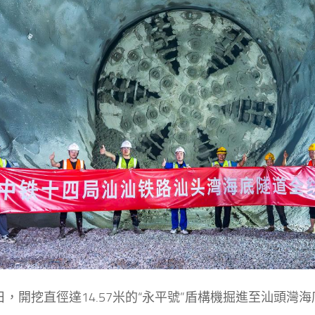
6日，開挖直徑達14.57米的“永平號”盾構機掘進至汕頭灣