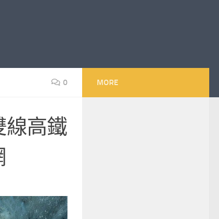
0
MORE
雙線高鐵
網