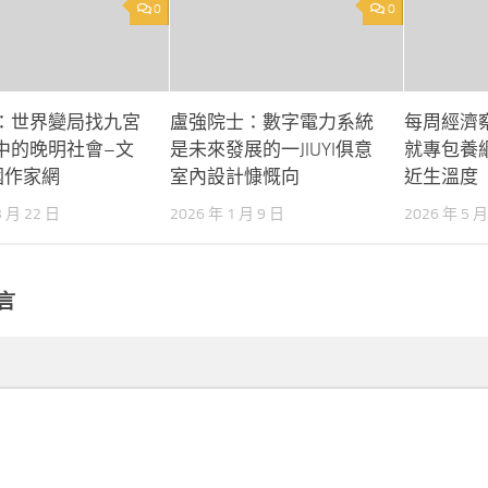
0
0
：世界變局找九宮
盧強院士：數字電力系統
每周經濟察
中的晚明社會–文
是未來發展的一JIUYI俱意
就專包養
國作家網
室內設計慷慨向
近生溫度
3 月 22 日
2026 年 1 月 9 日
2026 年 5 月
言