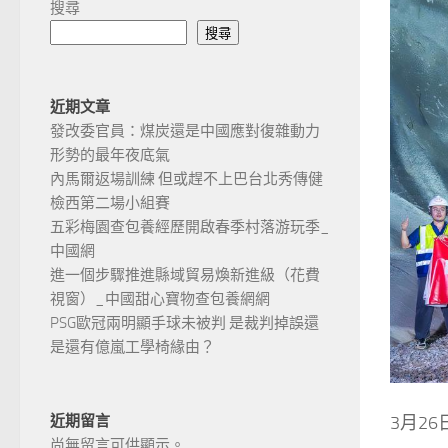
搜尋
搜尋
近期文章
發改委官員：煤炭還是中國應對復雜動力
形勢的最年夜底氣
內馬爾返場訓練 但或趕不上巴台北秀傳健
檢西第二場小組賽
五彩梅園查包養經歷開啟春季村落游玩季_
中國網
進一個步驟推進縣域貿易煥新進級（花費
視窗）_中國甜心寶物查包養網網
PSG歐冠兩明顯手球未被判 是裁判掉誤還
是還有億嵐工學椅緣由？
近期留言
3月2
尚無留言可供顯示。