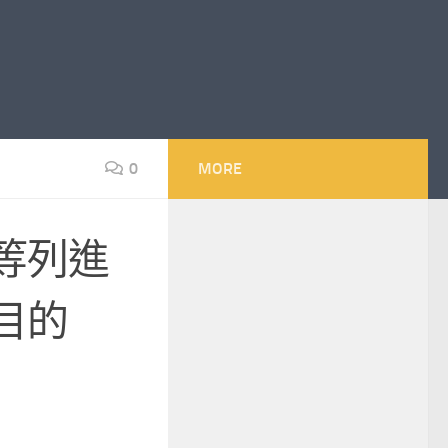
0
MORE
等列進
目的