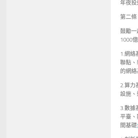
年夜投
第二條
鼓勵一
100
1.網
聯點、
的網絡
2.算
設施、
3.數
平臺、
間基礎