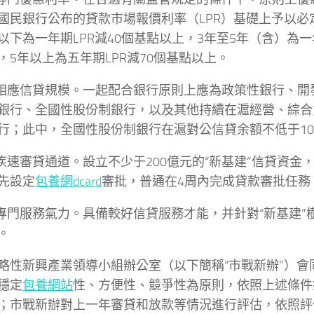
國民銀行公布的貸款市場報價利率（LPR）基礎上予以必
以下為一年期LPR減40個基點以上，3年至5年（含）為一年
，5年以上為五年期LPR減70個基點以上。
備相應信貸規模。一起配合銀行原則上應為政策性銀行、開
銀行、全國性股份制銀行，以及其他持續在滬經營、綜合
行；此中，全國性股份制銀行在滬對公信貸余額不低于10
立疾速審貸通道。設立不少于200億元的“新基建”信貸資金
先設定
包養網dcard
審批，普通在4周內完成貸款審批任務
立專門服務氣力。具備較好信貸服務才能，并針對“新基建”
。
略性新興產業領導小組辦公室（以下簡稱“市戰新辦”）會
穩定
包養網站
性、方便性、競爭性為原則，依照上述條件
；市戰新辦對上一年審貸和放款等情況進行評估，依照評