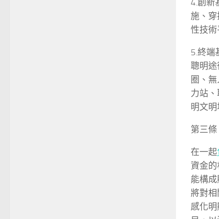
4.創
施、穿
性技術
5.終
聰明途
圈、無
力站、
明文明
第三條
在一起
資金的
能構成
將對相
感化明