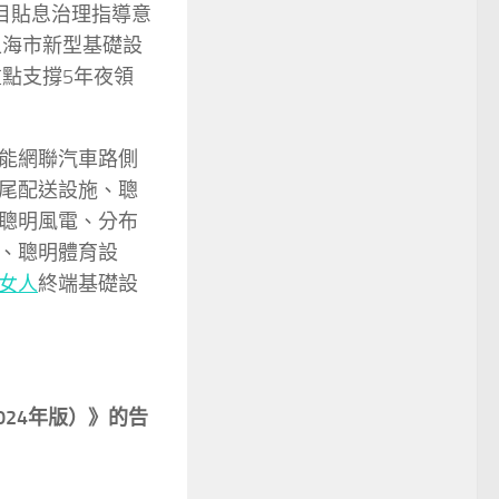
目貼息治理指導意
上海市新型基礎設
重點支撐5年夜領
能網聯汽車路側
尾配送設施、聰
聰明風電、分布
、聰明體育設
女人
終端基礎設
24年版）》的告