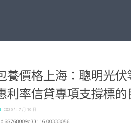
包養價格上海：聰明光伏
惠利率信貸專項支撐標的
N
·
2025 年 7 月 16 日
tId:68768009e33116.00333056.