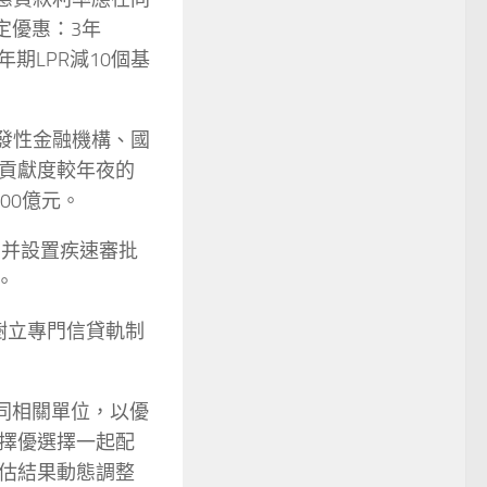
定優惠：3年
期LPR減10個基
發性金融機構、國
貢獻度較年夜的
00億元。
，并設置疾速審批
。
樹立專門信貸軌制
同相關單位，以優
擇優選擇一起配
估結果動態調整