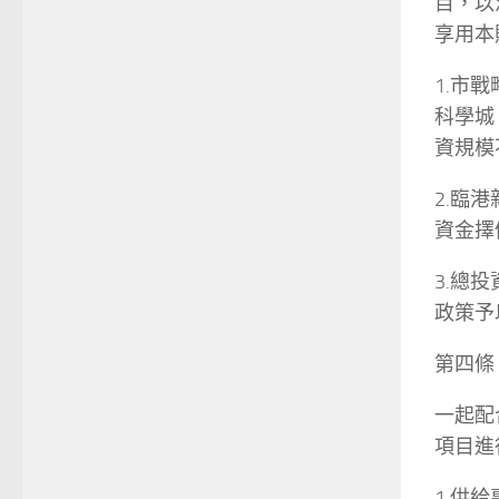
目，以
享用本
1.市
科學城
資規模
2.臨
資金擇
3.總
政策予
第四條
一起配
項目進
1.供