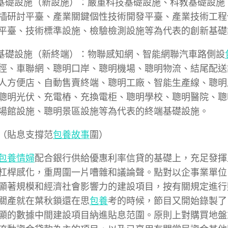
新基礎設施（新設施）：嚴重科技基礎設施、科教基礎設施
插研討平臺、產業關鍵個性技術開發平臺、產業技術工程
平臺、技術標準設施、檢驗檢測設施等為代表的創新基礎
端基礎設施（新終端）：物聯感知網、智能網聯汽車路側設
徑、車聯網、聰明口岸、聰明機場、聰明物流、結尾配送
人方便店、自動售賣終端、聰明工廠、智能生產線、聰明
聰明光伏、充電樁、充換電柜、聰明學校、聰明醫院、聰
場館設施、聰明景區設施等為代表的終端基礎設施。
（貼息支撐范
包養故事
圍）
包養情婦
配合銀行供給優惠利率信貸的基礎上，充足發揮
杠桿感化，重周圍一片嘈雜和議論聲。點對以企事業單位
顯著規模和經濟社會影響力的建設項目，按有關規定進行
關產就在葉秋鎖還在思
包養
考的時候，節目又開始錄製了
顯的數據中間建設項目納進貼息范圍。原則上對購買地盤