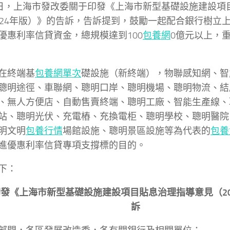
9日，上海市發改委關于印發《上海市新型基礎設施建設項
024年版）》的告訴，告訴提到，鼓勵一起配合銀行樹立
優惠利率信貸資金，總規模達到100
包養網
0億元以上，
在終端基
包養網單次
礎設施（新終端），物聯感知網、智
聰明途徑、車聯網、聰明口岸、聰明機場、聰明物流、結
、無人方便店、自動售賣終端、聰明工廠、智能生產線、
站、聰明光伏、充電樁、充換電柜、聰明學校、聰明醫院
明文明
包養行情
場館設施、聰明景區設施等為代表的
包養
進優惠利率信貸專項支撐標的目的。
下：
發《上海市新型基礎設施建設項目貼息治理指導意見（20
訴