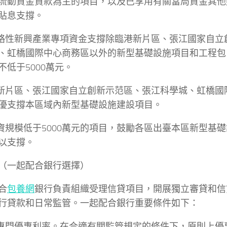
流動資金貸款為主的項目，以及已享用有關當局資金其他
貼息支撐。
戰略性新興產業專項資金支撐除臨港新片區、張江國家自立
、虹橋國際中心商務區以外的新型基礎設施項目和工程包
不低于5000萬元。
港新片區、張江國家自立創新示范區、張江科學城、虹橋國
優支撐本區域內新型基礎設施建設項目。
投資規模低于5000萬元的項目，鼓勵各區出臺本區新型基
以支撐。
（一起配合銀行選擇）
合
包養網
銀行負責組織受理信貸項目，開展獨立審貸和信
行貸款和日常監管。一起配合銀行重要條件如下：
給專門優惠利率。在合適有關監管規定的條件下，原則上優