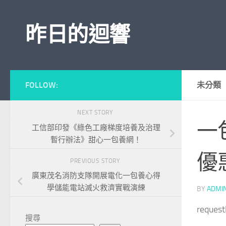
Skip to content
昨日的迴響
FOLLOW:
未分類
NEXT STORY
一
工信部印發《綠色工廠梯度培養及治理
暫行辦法》甜心一包養網！
優
PREVIOUS STORY
廣東茂名消防支隊開展電化一包養心得
學儲能電站滅火救濟實戰演練
BY
ADMI
reques
搜尋