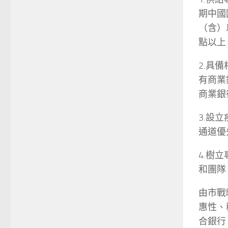
期中國
（含）
點以上
2.具
有商業
商業銀
3.設
通道優
4.樹
和團隊
由市戰
惠性、
合銀行