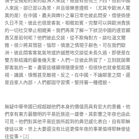
慣于受規矩約束的歐洲人來說，簡直有些低三下四，但對中國
人來說，卻已習以為常，并且很樂意遵照。（尤其令歐洲人驚
異的是）在中國，農夫與婢仆之輩日常也彼此問安，借使倘使
久日不見，彼此也很是客氣，相敬如賓，完整可以與歐洲貴族
的一切社交舉止相媲美。我們再來了解一下狀況中國的達官顯
貴又是若何呢？他們彼此交談，從不欺侮對方，談吐溫文爾
雅，很少將其憎惡、惱怒、憤激之情現于辭色。可在我們歐
洲，彼此間客客氣氣地或許誠懇地交談從未長久過，即使是在
雙方新結識的最後幾天里。人們一旦彼此熟習了，立刻就拋棄
那客氣的一套。盡管這樣顯得隨便安閒，但很快也就會惹起蔑
視、譏諷、憤慨甚至敵視。反之，在中國，不論鄰里之間，還
是自家人內部，人們都固守習慣，堅持著一種禮貌。
無疑中華帝國已經超越他們本身的價值而具有宏大的意義，他
們享有東方最聰明的平易近族這一盛譽，其影響之年夜也由此
可見。他們對其他平易近族所起到的典范感化表白，自有耶穌
使徒以來，世上大要還沒有比這更偉年夜的事業值得耶穌使徒
往從事。[2]