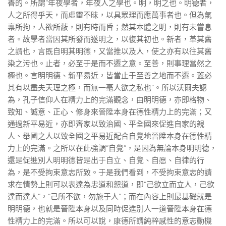
善的。所謂“年夜學者，年夜人之學也。明，明之也。明德者，
人之所得乎天，而虛靈不昧，以具眾理而應萬事者也。但為氣
稟所拘，人欲所蔽，則有時而昏；然其本體之明，則有未嘗息
者。故學者當因其所發而遂明之，以復其初也。新者，革其舊
之謂也，言既自明其明德，又當推以及人，使之亦有以往其舊
染之污也。止者，必至于是而不遷之意。至善，則事理當然之
極也。言明明德、新平易近，皆當止于至善之地而不遷。蓋必
其有以盡夫天理之極，而無一毫人欲之私也”。所以沃爾夫認
為，孔子信仰人在精力上的完滿觀念，由明明德，亦即格物、
致知、誠意、正心、修身來晉陞本身在德性精力上的完滿；又
通過新平易近，亦即齊家以致治國、平全國來促進自家的親
人、舉國之人以致全國之平易近配合自覺地晉陞本身在德性精
力上的完滿。之所以在此強調“自覺”，是因為無論本身明明德，
還是促進別人明明德皆是出于自立、自覺、自愿、自律的行
為，是不受拘束意志所致。于是我們看到，不受拘束意志的請
求在情勢上則可以表達為忠道和恕道，即“己欲立而立人，己欲
達而達人”，“己所不欲，勿施于人”；而在內容上則最基礎就是
明明德，也就是晉陞本身以及同時促進別人一道晉陞本身在德
性精力上的完滿。所以可以說，康德所謂純粹感性的意志動機