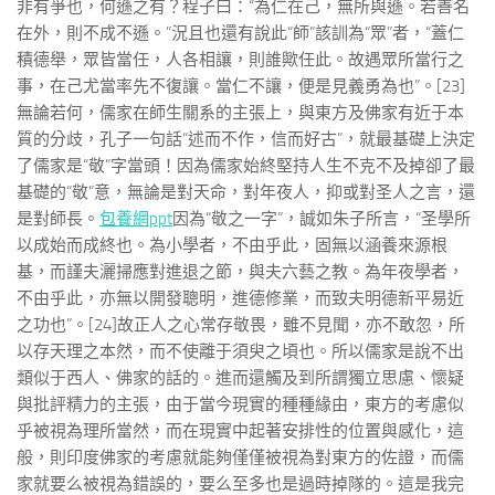
非有爭也，何遜之有？程子曰：“為仁在己，無所與遜。若善名
在外，則不成不遜。”況且也還有說此“師”該訓為“眾”者，“蓋仁
積德舉，眾皆當任，人各相讓，則誰歟任此。故遇眾所當行之
事，在己尤當率先不復讓。當仁不讓，便是見義勇為也”。[23]
無論若何，儒家在師生關系的主張上，與東方及佛家有近于本
質的分歧，孔子一句話“述而不作，信而好古”，就最基礎上決定
了儒家是“敬”字當頭！因為儒家始終堅持人生不克不及掉卻了最
基礎的“敬”意，無論是對天命，對年夜人，抑或對圣人之言，還
是對師長。
包養網ppt
因為“敬之一字”，誠如朱子所言，“圣學所
以成始而成終也。為小學者，不由乎此，固無以涵養來源根
基，而謹夫灑掃應對進退之節，與夫六藝之教。為年夜學者，
不由乎此，亦無以開發聰明，進德修業，而致夫明德新平易近
之功也”。[24]故正人之心常存敬畏，雖不見聞，亦不敢忽，所
以存天理之本然，而不使離于須臾之頃也。所以儒家是說不出
類似于西人、佛家的話的。進而還觸及到所謂獨立思慮、懷疑
與批評精力的主張，由于當今現實的種種緣由，東方的考慮似
乎被視為理所當然，而在現實中起著安排性的位置與感化，這
般，則印度佛家的考慮就能夠僅僅被視為對東方的佐證，而儒
家就要么被視為錯誤的，要么至多也是過時掉隊的。這是我完