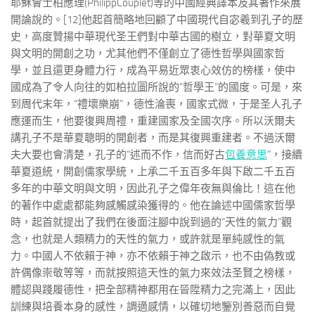
耶穌會士柏應理(PhilippCouplet)等的中國經典譯本及其著作來展
開論說的。[12]他起首簡略地回顧了中國現代自宓羲到孔子的歷
史，高度贊揚中華現代圣王們對中華古國的樹立，對華夏文明
與文明的開創之功，尤其他們不僅創立了德性哲學與國家哲
學，並且還更身體力行，成為平易近眾衷心效仿的榜樣，使中
國成為了令人向往的如柏拉圖所說的“哲學王”的國度。可是，來
到周代末年，“禮壞樂崩”，德性淪喪，國家式微，于是圣人孔子
應運而生，他要復興周禮，重建國家及全國次序。所以沃爾夫
講孔子不是華夏聰明的開創者，而是其復興重建者。不過沃爾
夫大要也會清楚，孔子的“述而不作，信而好古
包養意思
”，接續
華夏道統，開創儒家學統，上承二千五百多年與下啟二千五百
多年的中華文明與文明，因此孔子之偉年夜無與倫比！這在他
的著作中處處都能夠感觸感染獲得的。他在論述中國儒家哲學
時，起首就提出了我們在後面注腳中說到過的“天性的氣力”觀
念，也就是人類精力的天性的氣力，或許就是單純感性的氣
力。中國人不依賴于神，亦不依賴于神之啟示，也不由偽教或
許偶像崇敬等等，而就按照這天性的氣力來效法圣賢之榜樣，
體認與踐履德性，把全部精神都用在晉陞精力之完滿上，因此
訓練與培養本身的感性，調適感情，以確切地鑒別善惡而自覺