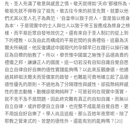
先、圣人充滿了敬意與感恩之情。敬天就得如“天命”那樣所為，
敬祖先就不得辱沒了祖先，敬古往今來的前圣先賢，就要以他
們尤其以圣人孔子為典范，“自皇帝以致于庶人，壹是皆以修身
為本”，于是現實中的士人與仕人以致于帝王皆應成為修身之榜
樣，而平易近眾自發地效仿之。還有來自于圣人制訂的從上到
下的禮教，以及由此而構成的平易近間的良善禮俗，這最為沃
爾夫所稱道，他反復講述中國現代的孕婦早已在踐行以操行端
莊為目標的胎教了。所以，舉世惟中國當之無愧于品德高貴的
禮儀之邦，謙謙正人的國度。這一切若沒有自知自識自覺自愿
自立自律自好自樂的德性實踐能夠嗎？以此來反觀康德，他通
過其師祖沃爾夫而受儒家的啟發，也難能可貴地確立起了品德
德性優先的原則。不過他為了分隔理性與感性，卻孤懸純粹感
性的意志動機，動機卻是夠純粹了，可是若何在現實中落實，
就不克不及不是問題，因此終究難有真正的自知自識，而無以
自立自律，或許即便自立自律，也完整不成能是自覺自愿，更
不用說自好自樂了。學人尚且這般，那么百姓年夜眾呢，除了
耶教之管束式的、苦楚的德性外，還能有別的能夠嗎？[20]