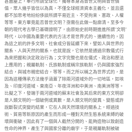
甚囂塵上，奉行所謂全球化，獨尊本身為普世文明與普世價
值，眾人幾乎皆信以為真，不僅全球經濟資本主義化，並且還
都不加思考地紛紛侈談所謂平易近主、不受拘束、憲政、人權
等等。東方畢竟能否普世文明？亟需在此做一點廓清。至多今
朝的現代考古學已基礎證明了，由原始史前時期進進所謂“文明”
時代，以中國為重要代表的方法才是世界式的、連續性的，因
為這之前的許多文明、社會成分皆延續下來，譬如人與世界的
關系、人與天然的關系。也就是說，它依然是通過宗教儀式行
為來把握和決定政治行為；文字完整也是在儀式、政治和歷法
上應用的；親屬軌制、氏族軌制或稱宗族軌制，仍與國家強烈
結合，與城市親密結合，等等。而之所以稱之為世界式的，是
因為這種傳承方法幾乎涵蓋了除兩河道域外的一切地區，如埃
及、印度河道域、東南亞、年夜洋洲和中美洲、南美洲等等。
比擬之下，發端于兩河道域的蘇末社會及其后來的東方文明卻
是人類文明的一個破例或異數，是人類文明的變異、變態或許
說斷裂式突變的結果，它在人與天然環境的關系上，經過技
術、貿易等新原因的產生而形成一種對天然生態系統束縛的破
壞與衝破，因此有了一個與人截然分開的、能夠造物以致創造
性命的神界，產生了與國家分離的廟宇，于是親屬軌制被破