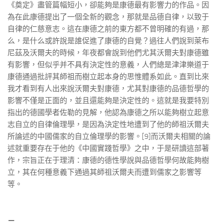
《奠定》盡管篇幅短小，卻能夠是康德最有影響力的作品。因
為在此康德提出了一個全新的觀念，那就是品德自律，以致于
自律的仁慈意志。這在康德之前的東方都不曾明確的有過，那
么，是什么或許說是誰促進了康德的自覺？過往人們說到萊布
尼茲及沃爾夫的時候，年夜都會說到他們尤其沃爾夫對康德雖
有影響，但似乎并不具有決定性的意義，人們總是津津樂道于
康德通過批評其師祖而樹立起本身的思惟體系如此。直到比來
我才看到有人出來說沃爾夫對康德，尤其對康德的品德哲學的
影響不僅是正面的，並且還能夠是決定性的。這就是我要特別
指出的德國學者佐勒的見解，他認為康德之所以能夠樹立起意
志自立的自律倫理學，是因為決定性地遭到了他的師祖沃爾夫
所論述的中國儒家的自立倫理學的影響。[9]而沃爾夫相關的論
述就重要存在于他的《中國實踐哲學》之中，于是研讀這部著
作，宗旨正在于理清：康德的德性學說與品德哲學何故能夠樹
立，其在何種意義下通過其師祖沃爾夫而遭到儒家之影響等
等。