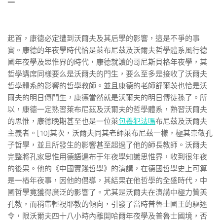
二
起首，康德必定遭到沃爾夫及其后學的影響，這是不爭的事
實。康德的年夜學時代恰是萊布尼茲及沃爾夫哲學體系風行德
國年夜學及思惟界的時代，康德就讀的哥尼斯貝格年夜學，其
哲學講席同樣要么是沃爾夫的門生，要么至多是接收了沃爾夫
哲學體系的影響的哲學教師。並且康德的老師舒爾茨也恰是沃
爾夫的明日傳門生，康德當然就是沃爾夫的明日傳徒孫了。所
以，康德一定熟習萊布尼茲及沃爾夫的哲學體系，熟習沃爾夫
的思惟，康德晚期甚至也是一位萊
包養犯法嗎
布尼茲及沃爾夫
主義者。[10]其次，沃爾夫同其老師萊布尼茲一樣，極其崇敬孔
子哲學，並且所發生的影響甚至超過了他的師長教師。沃爾夫
完整將孔家思惟用德語遍布于年夜學知識思惟界，收到很年夜
的後果。他的《中國實踐哲學》的演講，在德國哲學史上可算
是一樁年夜事，因他的倡導，其結果在他哲學的全盛時代，中
國哲學竟獲得廣泛的影響了。尤其是沃爾夫在演講中極力贊美
孔教，而稍帶輕視耶教的傾向，引發了當時普魯士國王的驅逐
令，限沃爾夫四十八小時內離開哈爾年夜學及普魯士國境，否