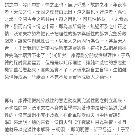
謂之中。發而中節，情之正也，無所乖戾，故謂之和。年夜本
者，天命之性，全國之理皆由此出，道之體也。達道者，循性
之謂，全國古今之所共由，道之用也”。可見性格為一，未發為
性，發而為情。情之中節，即為無所偏倚、無過不及之中正之
情。沃爾夫亦認為惟孔子把理性的訴求與感性的訴求完整分歧
起來，讓感情與感性合一，以及人之內內行為合一，甚至天人
合一，于是我們即是帶著快樂來踐履德性，這樣也就把品德德
性完滿地落實下來了。[19]雖然，康德劃分開感性與理性，于品
德的探討實屬需要，但是是以貶斥理性，讓純粹感性的意志動
機完整孤懸起來，實際落實不了，這樣來說自立自律，生怕難
免僅僅成為一些話頭，不克不及真實地成績人之德性。
再有，康德硬把純粹感性的意志動機同完滿性觀念對立起來，
這也是問題。沃爾夫在本身的哲學體系著作中是若何論述完滿
性的，沒有讀過不克不及說，在此單就沃爾夫《中國實踐哲
學》來論說。總的來看，沃爾夫對《年夜學》最為熟習，並且
他就是以完滿性來解釋“三綱領”，即明明德、新平易近、止于至