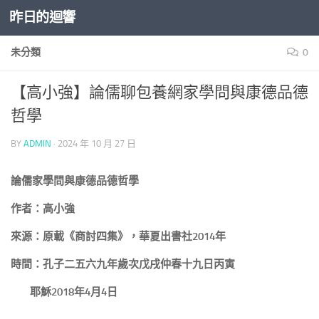
昨日的迴響
Skip to content
未分類
0
【高小強】論儒聊包養網家學問與康德品德
哲學
BY
ADMIN
·
2024 年 10 月 27 日
論儒家學問與康德品德哲學
作者：高小強
來源：原載《商討四集》，華夏出書社2014年
時間：孔子二五六九年歲次戊戌仲春十九日丙寅
耶穌2018年4月4日