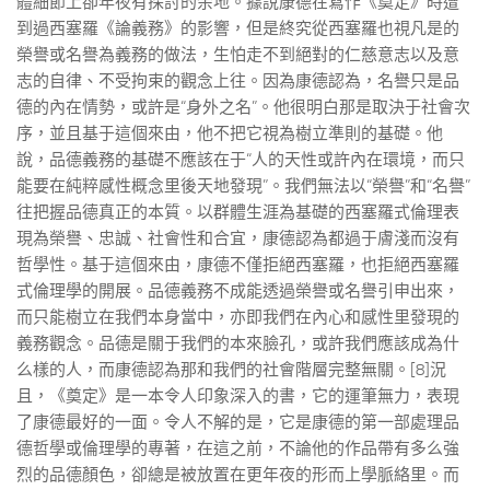
體細節上卻年夜有探討的余地。據說康德在寫作《奠定》時遭
到過西塞羅《論義務》的影響，但是終究從西塞羅也視凡是的
榮譽或名譽為義務的做法，生怕走不到絕對的仁慈意志以及意
志的自律、不受拘束的觀念上往。因為康德認為，名譽只是品
德的內在情勢，或許是“身外之名”。他很明白那是取決于社會次
序，並且基于這個來由，他不把它視為樹立準則的基礎。他
說，品德義務的基礎不應該在于“人的天性或許內在環境，而只
能要在純粹感性概念里後天地發現”。我們無法以“榮譽”和“名譽”
往把握品德真正的本質。以群體生涯為基礎的西塞羅式倫理表
現為榮譽、忠誠、社會性和合宜，康德認為都過于膚淺而沒有
哲學性。基于這個來由，康德不僅拒絕西塞羅，也拒絕西塞羅
式倫理學的開展。品德義務不成能透過榮譽或名譽引申出來，
而只能樹立在我們本身當中，亦即我們在內心和感性里發現的
義務觀念。品德是關于我們的本來臉孔，或許我們應該成為什
么樣的人，而康德認為那和我們的社會階層完整無關。[8]況
且，《奠定》是一本令人印象深入的書，它的運筆無力，表現
了康德最好的一面。令人不解的是，它是康德的第一部處理品
德哲學或倫理學的專著，在這之前，不論他的作品帶有多么強
烈的品德顏色，卻總是被放置在更年夜的形而上學脈絡里。而