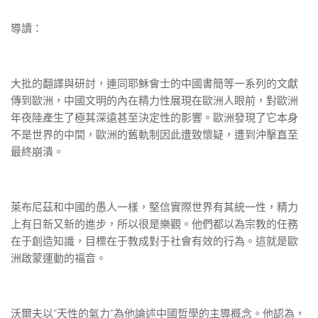
導讀：
大批的翻譯與研討，連同耶穌會士的中國書簡等一系列的文獻
傳到歐洲，中國文明的內在精力性展現在歐洲人眼前，對歐洲
年夜陸產生了極其深遠甚至決定性的影響。歐洲發現了它本身
不是世界的中間，歐洲的舊軌制因此遭致懷疑，遭到沖擊直至
最終崩潰。
萊布尼茲和中國的愚人一樣，堅信實際世界有其統一性，精力
上有日新又新的進步，所以很是樂觀。他們都以為宗教的任務
在于創造知識，目標在于教成對于社會有效的行為。這就是歐
洲啟蒙運動的福音。
沃爾夫以“天性的氣力”為他論述中國哲學的主導概念。他認為，