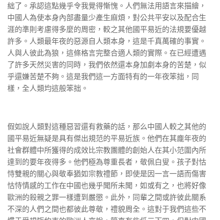
絀了。承認這點幾乎令我覺得慚愧。人們無法用語言來描繪，
中國人為使本身內部盡量少產生麻煩，對公共平安以及配合生
涯的準則考慮得多麼的周密，較之其他國平易近的法規要優越
許多。人類最年夜的惡源自人類本身，這是千真萬確的事實。
人與人彼此為狼，這條格言完整合適人類的實際。在已經遭遇
了許多天然災害的同時，我們依然還本身加劇本身的苦楚，似
乎還嫌苦楚不夠。這是我們這一方面特有的一年夜笨拙，同
樣，全人類均這般笨拙。
假如說人類對這種惡習還有救藥的話，那么中國人較之其他的
國平易近無疑是具有傑出規范的平易近族。他們在其龐年夜的
社會群體中所獲得的成效比宗教團體的創始人在其小范圍內所
達到的要年夜得多。他們極為尊重長者，敬佩白叟。孩子對怙
恃雙親的關心與敬奉猶如宗教禮節，即使是因一言一語而傷害
怙恃情感的工作在中國也幾乎聞所未聞，如或有之，也將好像
歐洲的殺親之罪一樣遭到嚴懲。此外，同輩之間或許彼此關系
不深的人們之間也都彼此尊敬，禮貌周全。這對于我們這些不