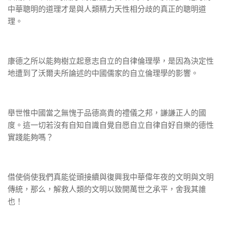
中華聰明的道理才是與人類精力天性相分歧的真正的聰明道
理。
康德之所以能夠樹立起意志自立的自律倫理學，是因為決定性
地遭到了沃爾夫所論述的中國儒家的自立倫理學的影響。
舉世惟中國當之無愧于品德高貴的禮儀之邦，謙謙正人的國
度。這一切若沒有自知自識自覺自愿自立自律自好自樂的德性
實踐能夠嗎？
借使倘使我們真能從頭接續與復興我中華偉年夜的文明與文明
傳統，那么，解救人類的文明以致開萬世之承平，舍我其誰
也！