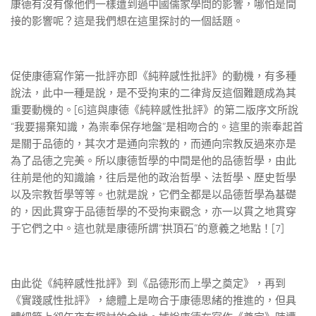
康德有沒有像他們一樣遭到過中國儒家學問的影響，哪怕是間
接的影響呢？這是我們想在這里探討的一個話題。
促使康德寫作第一批評亦即《純粹感性批評》的動機，有多種
說法，此中一種是說，是不受拘束的二律背反這個難題成為其
重要動機的。[6]這與康德《純粹感性批評》的第二版序文所說
“我要揚棄知識，為崇奉保存地盤”是相吻合的。這里的崇奉起首
是關于品德的，其次才是通向宗教的，而通向宗教反過來亦是
為了品德之完美。所以康德哲學的中間是他的品德哲學，由此
往前是他的知識論，往后是他的政治哲學、法哲學、歷史哲學
以及宗教哲學等等。也就是說，它們全都是以品德哲學為基礎
的，因此貫穿于品德哲學的不受拘束觀念，亦一以貫之地貫穿
于它們之中。這也就是康德所謂“拱頂石”的意義之地點！[7]
由此從《純粹感性批評》到《品德形而上學之奠定》，再到
《實踐感性批評》，總體上是吻合于康德思緒的推進的，但具