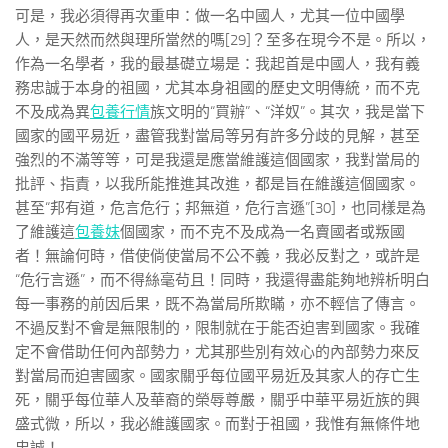
可是，我必須得再次重申：做一名中國人，尤其一位中國學
人，是天然而然與理所當然的嗎[29]？至多在現今不是。所以，
作為一名學者，我的最基礎立場是：我起首是中國人，我有義
務忠誠于本身的祖國，尤其本身祖國的歷史文明傳統，而不克
不及成為異
包養行情
族文明的“買辦”、“洋奴”。其次，我是當下
國家的國平易近，盡管我對當局等另有許多分歧的見解，甚至
強烈的不滿等等，可是我還是應當維護這個國家，我對當局的
批評、指責，以我所能推進其改進，都是旨在維護這個國家。
甚至“邦有道，危言危行；邦無道，危行言遜”[30]，也同樣是為
了維護這
包養妹
個國家，而不克不及成為一名賣國者或叛國
者！無論何時，借使倘使當局不公不義，我必反對之，或許是
“危行言遜”，而不得絲毫茍且！同時，我還得盡能夠地辨析明白
每一事務的前因后果，既不為當局所欺瞞，亦不輕信了傳言。
不過反對不會是無限制的，限制就在于能否迫害到國家。我確
定不會借助任何內部勢力，尤其那些別有效心的內部勢力來反
對當局而迫害國家。國家關乎每位國平易近及其家人的存亡生
死，關乎每位華人及華裔的榮辱尊嚴，關乎中華平易近族的興
盛式微，所以，我必維護國家。而對于祖國，我惟有無條件地