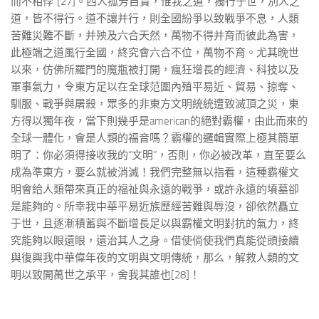
而不相悖”[27]。西人孤芳自賞，惟我之道，獨行于世，別人之
道，皆不得行。道不讓并行，則全國紛爭以致戰爭不息，人類
苦難災難不斷，并殃及六合天然，萬物不得并育而彼此為害，
此極端之道風行全國，終究會六合不位，萬物不育。尤其晚世
以來，仿佛所羅門的魔瓶被打開，瘋狂增長的經濟、科技以及
軍事氣力，令東方足以在全球范圍內殖平易近、貿易、掠奪、
馴服、戰爭與屠殺，眾多的非東方文明統統遭致滅頂之災，東
方得以獨年夜，當下則幾乎是american的絕對霸權，由此而來的
全球一體化，會是人類的福音嗎？霸權的邏輯實際上極其簡單
明了：你必須得接收我的“文明”，否則，你必被改革，直至要么
成為準東方，要么就被消滅！我們完整無以指看，這種霸權文
明會給人類帶來真正的福祉與永遠的戰爭，或許永遠的墳墓卻
是能夠的。所幸我中華平易近族歷經苦難與辱沒，卻依然矗立
于世，且逐漸積蓄與不斷增長足以與霸權文明對抗的氣力，終
究能夠以眼還眼，還治其人之身。借使倘使我們真能從頭接續
與復興我中華偉年夜的文明與文明傳統，那么，解救人類的文
明以致開萬世之承平，舍我其誰也[28]！