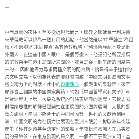
一
中西真實的來往，至多從近現代而言，耶教之耶穌會士利瑪竇
來華傳教可以視為一個有用的起點。他當然是以“中華歸主”為目
標，不過卻以“求同存異”為其傳教戰略。“利瑪竇謹記本身是個
外國人，在這些中國人眼中，是個野蠻人。他謹記他所要推廣
的宗教崇奉在這里是聞所未聞的，並且是從一個生疏的國度帶
來的。”因此他盡力尋求兩種文明的配合點，恰是得益于這樣的
跨文明立場，以他為代表的耶穌會開啟了中國文明和歐洲文明
初次精力上的對話。此中的
包養甜心
一個嚴重結果就是，來華
耶穌會士翻譯的中國儒家典籍，譬如《中國哲學家孔夫子》就
是歐洲歷史上第一次最為系統的對儒家經典的翻譯，它標志著
對儒家思惟的解釋已經開始在更廣闊的范圍內展開。大批的翻
譯與研討，連同耶穌會士的中國書簡等一系列的文獻傳到歐
洲，中國文明的內在精力性展現在歐洲人眼前，對歐洲年夜陸
產生了極其深遠甚至決定性的影響。年夜帆海歐洲人在北美發
現的是地盤，在東方發現的是文明，一個不亞于歐洲文明，甚