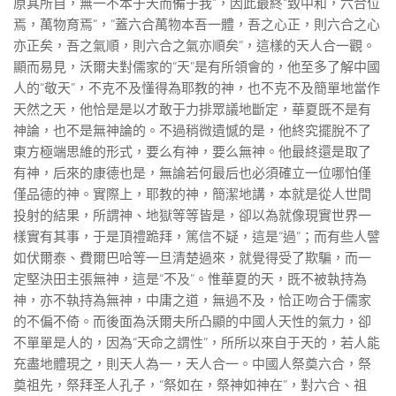
原其所自，無一不本于天而備于我”，因此最終“致中和，六合位
焉，萬物育焉”，“蓋六合萬物本吾一體，吾之心正，則六合之心
亦正矣，吾之氣順，則六合之氣亦順矣”，這樣的天人合一觀。
顯而易見，沃爾夫對儒家的“天”是有所領會的，他至多了解中國
人的“敬天”，不克不及懂得為耶教的神，也不克不及簡單地當作
天然之天，他恰是是以才敢于力排眾議地斷定，華夏既不是有
神論，也不是無神論的。不過稍微遺憾的是，他終究擺脫不了
東方極端思維的形式，要么有神，要么無神。他最終還是取了
有神，后來的康德也是，無論若何最后也必須確立一位哪怕僅
僅品德的神。實際上，耶教的神，簡潔地講，本就是從人世間
投射的結果，所謂神、地獄等等皆是，卻以為就像現實世界一
樣實有其事，于是頂禮跪拜，篤信不疑，這是“過”；而有些人譬
如伏爾泰、費爾巴哈等一旦清楚過來，就覺得受了欺騙，而一
定堅決田主張無神，這是“不及”。惟華夏的天，既不被執持為
神，亦不執持為無神，中庸之道，無過不及，恰正吻合于儒家
的不偏不倚。而後面為沃爾夫所凸顯的中國人天性的氣力，卻
不單單是人的，因為“天命之謂性”，所所以來自于天的，若人能
充盡地體現之，則天人為一，天人合一。中國人祭奠六合，祭
奠祖先，祭拜圣人孔子，“祭如在，祭神如神在”，對六合、祖