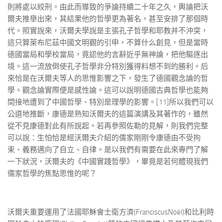
則將處以絞刑。由此而導致的爭論持續二十年之久，輿論把沃
爾夫推舉出來，其結果他的哲學更為著名，甚至安排了那個時
代。照實說來，沃爾夫學說是主張孔子哲學和耶教并不沖突，
這只算萊布尼茲中國文明觀的引申，不算什么創見，但是當時
德國當局和學校當局，竟認他的言辭近乎無神論，把他驅逐出
境。這一流放倒使孔子哲學非分特別獲得料想不到的勝利。后
來恰是在沃爾夫等人的思惟影響之下，發生了德國觀念論的哲
學。觀念論實際便是感性論。這可以說明德國古典哲學也能夠
間接地遭到了中國哲學、特別是理學的影響。[11]所以我們可以
公道地推斷，康德是熟知沃爾夫的這篇演講及其著作的，雖然
從不見康德對此有所說起。若再參照佐勒的見解，則我們完整
可以說：生怕恰是經沃爾夫介紹的儒家剛剛令康德由不受拘
束、義務邁向了自立、自律。是以我們有需要在此來專門了解
一下狀況，沃爾夫的《中國實踐哲學》，畢竟是若何體現我們
儒家哲學的焦點思惟的呢？
沃爾夫重要運用了法國耶穌會士衛方濟(FranciscusNoël)和比利時