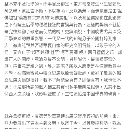
整不克不及批準的。而事實反卻是，東方常常發生門生變節恩
師之舉，還狂言不慚，不以為恥，反以為榮。而佛家更是由“超
佛越祖”淪為禪宗末流的“呵佛罵祖”。以及甚至儒家也在此影響
之下有陸王后學的種種輕狂的言論與行為，這樣的弊病不就恰
是完整掉卻了敬意而使然的嗎！更無須說，中國晚世尤其深受
西學東漸的嚴重影響，一代又一代的知識分子公開打垮孔家
店，徹底詆毀與否認華夏自家的歷史文明傳統，以致于今的人
們，又豈止于“超圣越師”甚至“呵圣罵師”呢！舊日禮儀之邦，謙
謙正人的國度，竟淪為最不文明、最無誠信、最無禮野蠻的一
族，這畢竟是誰之過，誰之罪呢？所以人應當是在滿懷敬意中
向學，在滿懷敬意中獨立思慮以致懷疑批評，離卻了敬意的獨
立思慮與懷疑批評，我不了解能否真有？即便真有，我也信不
過！于是那所謂的個人獨立其實也多半能夠是假像，尤其不出
仰西人之余唾，吠形吠聲罷了，生怕這恰是中國學界的現實。
就在孟德斯鳩、康德等對華夏轉為廣泛貶斥輕視的前后，東方
鼎力發展出了資本主義文明，以迄于今，以其發達強勢，殊為