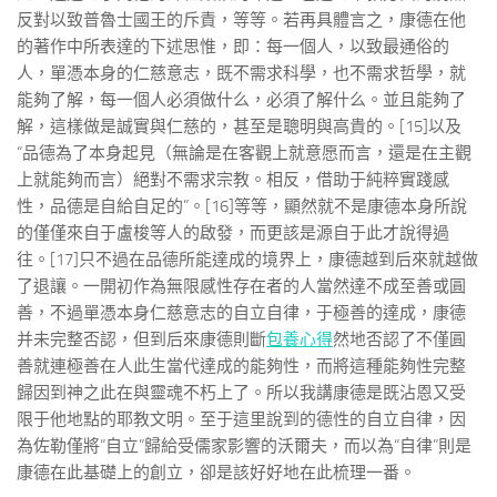
反對以致普魯士國王的斥責，等等。若再具體言之，康德在他
的著作中所表達的下述思惟，即：每一個人，以致最通俗的
人，單憑本身的仁慈意志，既不需求科學，也不需求哲學，就
能夠了解，每一個人必須做什么，必須了解什么。並且能夠了
解，這樣做是誠實與仁慈的，甚至是聰明與高貴的。[15]以及
“品德為了本身起見（無論是在客觀上就意愿而言，還是在主觀
上就能夠而言）絕對不需求宗教。相反，借助于純粹實踐感
性，品德是自給自足的”。[16]等等，顯然就不是康德本身所說
的僅僅來自于盧梭等人的啟發，而更該是源自于此才說得過
往。[17]只不過在品德所能達成的境界上，康德越到后來就越做
了退讓。一開初作為無限感性存在者的人當然達不成至善或圓
善，不過單憑本身仁慈意志的自立自律，于極善的達成，康德
并未完整否認，但到后來康德則斷
包養心得
然地否認了不僅圓
善就連極善在人此生當代達成的能夠性，而將這種能夠性完整
歸因到神之此在與靈魂不朽上了。所以我講康德是既沾恩又受
限于他地點的耶教文明。至于這里說到的德性的自立自律，因
為佐勒僅將“自立”歸給受儒家影響的沃爾夫，而以為“自律”則是
康德在此基礎上的創立，卻是該好好地在此梳理一番。