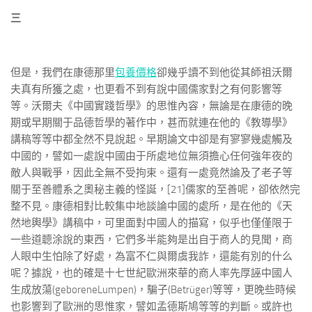
三
但是，我們在康德那里
包養價格
卻幾乎讀不到他從其師祖沃爾
夫真有所獲之處，也更看不到有說中國儒家對之有何影響等
等。沃爾夫《中國實踐哲學》的思惟內容，無論是在康德的晚
期或早期關于品德哲學的著作中，甚而就連在他的《教導學》
講稿等等中都全然不見說起。早期論文中卻是有寥寥幾處觸及
中國的，譬如一處說中國由于所處地位無須擔心任何強年夜的
敵人與戰爭，因此全無不受拘束。還有一處竟然論及了老子等
關于至善體系之奧秘主義的怪誕，[21]儒家的至善呢，卻依然完
整不見。康德相對比較集中地談論中國的處所，是在他的《天
然地輿學》講稿中，可里面對中國人的描寫，似乎也僅僅限于
一些道聼涂說的東西，它們多半能夠是出自于商人的見聞，商
人眼中生怕除了好處，為富不仁與爾虞我詐，還能有別的什么
呢？據說，也的確是十七世紀歐洲來華的商人率先厚誣中國人
生成放蕩(geboreneLumpen)，騙子(Betrüger)等等，更晚些時候
也影響到了歐洲的思惟家，譬如孟德斯鳩等等的判斷。或許也