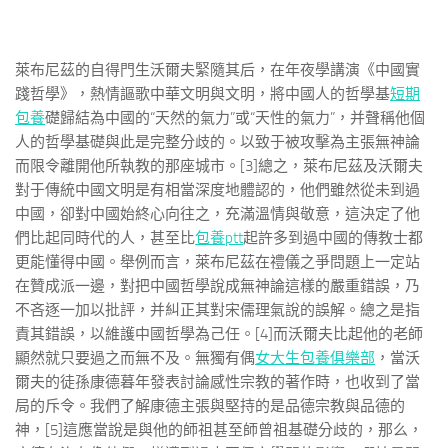
萊布尼茲的自得門生沃爾夫緊隨其后，在年夜學講演《中國實
踐哲學》，熱情謳歌中華文明與文明，將中國人的哲學基
短期
包養
礎歸結為中國的“天然的氣力”或“天性的氣力”，并聲稱他個
人的哲學基礎與此是完整分歧的。以致于被攻擊為主張無神論
而限令離開他所執教的那座城市。[3]總之，萊布尼茲及沃爾夫
對于傳統中國文明是有相當深度地體認的，他們雖然從未到過
中國，卻對中國始終心向往之，充滿溫情與敬意，這決定了他
們比起同時代的人，甚至比
包養ptt
起許多到過中國的傳教士都
更能懂得中國。舉例而言，萊布尼茲在禮儀之爭問題上一定站
在贊成派一邊，對把中國哲學說成無神論這樣的嚴重錯誤，乃
不吝逐一加以批評，并糾正其對宋儒理氣說的誤解。總之是指
責其錯誤，以維護中國哲學為己任。[4]而沃爾夫比起他的老師
顯然就只要過之而無不及。無獨有偶
女大生包養俱樂部
，當沃
爾夫的徒孫康德暮年發表討論感性宗教的著作時，也收到了當
局的斥令。我們了解康德主張與堅持的是品德宗教與品德的
神，[5]這應當說是與他的師祖甚至師曾祖基礎分歧的，那么，