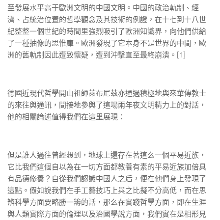
至發展水平高于歐洲文明的中國文明。中國的政治軌制、經
濟、占統治位置的哲學觀念及其技術的例證，在十七到十八世
紀整整一個世紀的時間里強烈吸引了歐洲知識界，向他們供給
了一種抽像的思惟庫。歐洲發現了它本身不是世界的中間，歐
洲的舊軌制因此遭致懷疑，遭到沖擊直至最終崩潰。[1]
德國近現代哲學開山祖師萊布尼茲亦通過積極地與來華傳教士
的來往與通訊，間接地參與了這場兩年夜文明精力上的對話，
他的相關論述值得我們在這里展現：
但是誰人過往曾經想到，地球上還存在著這么一個平易近族，
它比我們這個自以為在一切方面都教養有素的平易近族加倍具
有品德修養？自從我們認識中國人之后，便在他們身上發現了
這點。假如說我們在手工藝技巧上與之比擬不分高低，而在思
辨科學方面要略勝一籌的話，那么在實踐哲學方面，即在生涯
與人類實際方面的倫理以及治國學說方面，我們實在是相形見