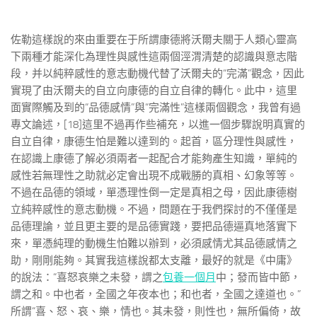
佐勒這樣說的來由重要在于所謂康德將沃爾夫關于人類心靈高
下兩種才能深化為理性與感性這兩個涇渭清楚的認識與意志階
段，并以純粹感性的意志動機代替了沃爾夫的“完滿”觀念，因此
實現了由沃爾夫的自立向康德的自立自律的轉化。此中，這里
面實際觸及到的“品德感情”與“完滿性”這樣兩個觀念，我曾有過
專文論述，[18]這里不過再作些補充，以進一個步驟說明真實的
自立自律，康德生怕是難以達到的。起首，區分理性與感性，
在認識上康德了解必須兩者一起配合才能夠產生知識，單純的
感性若無理性之助就必定會出現不成戰勝的真相、幻象等等。
不過在品德的領域，單憑理性倒一定是真相之母，因此康德樹
立純粹感性的意志動機。不過，問題在于我們探討的不僅僅是
品德理論，並且更主要的是品德實踐，要把品德逼真地落實下
來，單憑純理的動機生怕難以辦到，必須感情尤其品德感情之
助，剛剛能夠。其實我這樣說都太支離，最好的就是《中庸》
的說法：“喜怒哀樂之未發，謂之
包養一個月
中；發而皆中節，
謂之和。中也者，全國之年夜本也；和也者，全國之達道也。”
所謂“喜、怒、哀、樂，情也。其未發，則性也，無所偏倚，故