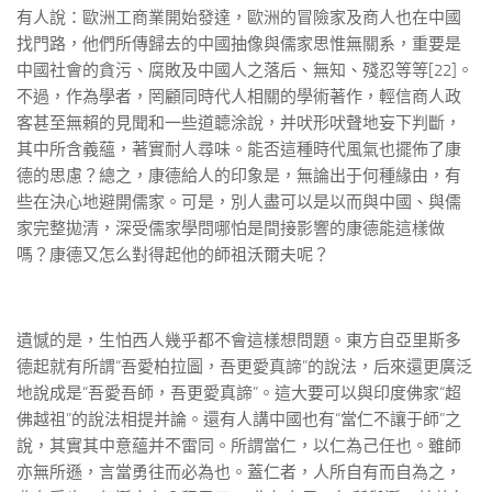
有人說：歐洲工商業開始發達，歐洲的冒險家及商人也在中國
找門路，他們所傳歸去的中國抽像與儒家思惟無關系，重要是
中國社會的貪污、腐敗及中國人之落后、無知、殘忍等等[22]。
不過，作為學者，罔顧同時代人相關的學術著作，輕信商人政
客甚至無賴的見聞和一些道聼涂說，并吠形吠聲地妄下判斷，
其中所含義蘊，著實耐人尋味。能否這種時代風氣也擺佈了康
德的思慮？總之，康德給人的印象是，無論出于何種緣由，有
些在決心地避開儒家。可是，別人盡可以是以而與中國、與儒
家完整拋清，深受儒家學問哪怕是間接影響的康德能這樣做
嗎？康德又怎么對得起他的師祖沃爾夫呢？
遺憾的是，生怕西人幾乎都不會這樣想問題。東方自亞里斯多
德起就有所謂“吾愛柏拉圖，吾更愛真諦”的說法，后來還更廣泛
地說成是“吾愛吾師，吾更愛真諦”。這大要可以與印度佛家“超
佛越祖”的說法相提并論。還有人講中國也有“當仁不讓于師”之
說，其實其中意蘊并不雷同。所謂當仁，以仁為己任也。雖師
亦無所遜，言當勇往而必為也。蓋仁者，人所自有而自為之，