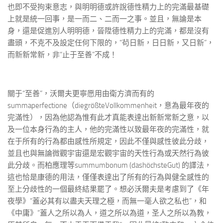
也即不受拘束意志，與明明德或許說德性精力上的完滿最基礎
上就是統一回事，是一而二、二而一之事。並且，無論是本
身，還是促進別人明明德，晉陞德性精力上的完滿，都是沒有
盡頭，不克不及設定任何下限的，“茍日新，日日新，又日新”，
而新新常新，非“止于至善”不成！
關于“至善”，沃爾夫更寧愿用由衛方濟而有的
summaperfectione（diegrößteVollkommenheit，意為最年夜的
完滿性），因為他認為惟有此才真能表達出新新常新之意，以
及一位本身行為的主人，他的完滿性以致最年夜的完滿性，就
在于所有的行為都由感性所規定，因此不僅與感性彼此分歧，
並且也與無論微觀宇宙還是宏觀宇宙的天性行為或天然行為彼
此分歧。而柏應理等summumbonum (dashöchsteGut) 的譯法，
這也恰是康德的用法，僅僅表達出了所有的行為與健全感性的
至上分歧性的一個最終結果罷了。想必沃爾夫是考慮到了《年
夜學》“蓋必其有以盡夫天理之極，而無一毫人欲之私也”，和
《中庸》“蓋人之所以為人，道之所以為道，圣人之所以為教，