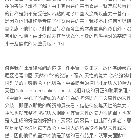
在的善呢？誰不了解，由于其內在的善而喜愛、鑒定以及實行
的行為是絕不蒙受任何污點的呢？中國人之所以盡力于善行，
是因為他們確切地考慮了行為內在的善，我找不出任何可以指
責之處，他們除了針對因行為而發生的本身氣稟的改良外，沒
有別的動機。由此沃爾夫甚至認為他本身的哲學探討的基礎同
孔子及儒家的完整分歧。[13]
值得我在此反復強調的這樣一件事實，沃爾夫一改他老師萊布
尼茲描寫中國“天然神學”的說法，而以“天性的氣力”為他論述中
國哲學的主導概念。他認為，中華聰明的道理才是與人類精力
天性(NaturdesmenschlichenGeistes)相分歧的真正的聰明道理。
《中庸》中孔子所確認的人的行為的準繩即在于與感性的天性
分歧。即便以耶教的所謂神恩來看，借使倘使無天性的氣力，
神恩也就完整不成能與人相關。其實天性的氣力很簡單，也就
是人生成的好善如好好色，惡惡如惡惡臭，由此而有進者，那
就是始終不渝地遷善改惡。中國人的所為從不違背天性或天
然，因此他們的盡力才總是那樣的富有結果。沃爾夫面對中