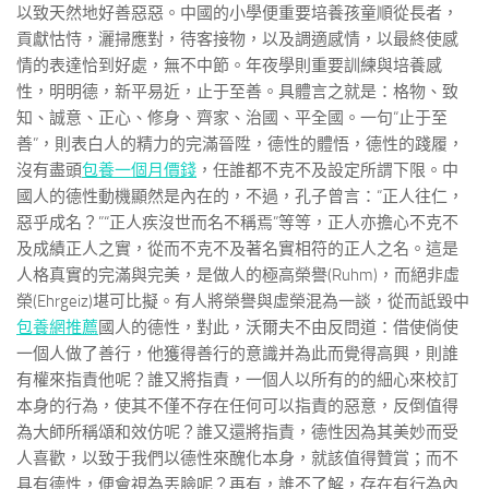
以致天然地好善惡惡。中國的小學便重要培養孩童順從長者，
貢獻怙恃，灑掃應對，待客接物，以及調適感情，以最終使感
情的表達恰到好處，無不中節。年夜學則重要訓練與培養感
性，明明德，新平易近，止于至善。具體言之就是：格物、致
知、誠意、正心、修身、齊家、治國、平全國。一句“止于至
善”，則表白人的精力的完滿晉陞，德性的體悟，德性的踐履，
沒有盡頭
包養一個月價錢
，任誰都不克不及設定所謂下限。中
國人的德性動機顯然是內在的，不過，孔子曾言：“正人往仁，
惡乎成名？”“正人疾沒世而名不稱焉”等等，正人亦擔心不克不
及成績正人之實，從而不克不及著名實相符的正人之名。這是
人格真實的完滿與完美，是做人的極高榮譽(Ruhm)，而絕非虛
榮(Ehrgeiz)堪可比擬。有人將榮譽與虛榮混為一談，從而詆毀中
包養網推薦
國人的德性，對此，沃爾夫不由反問道：借使倘使
一個人做了善行，他獲得善行的意識并為此而覺得高興，則誰
有權來指責他呢？誰又將指責，一個人以所有的的細心來校訂
本身的行為，使其不僅不存在任何可以指責的惡意，反倒值得
為大師所稱頌和效仿呢？誰又還將指責，德性因為其美妙而受
人喜歡，以致于我們以德性來醜化本身，就該值得贊賞；而不
具有德性，便會視為丟臉呢？再有，誰不了解，存在有行為內