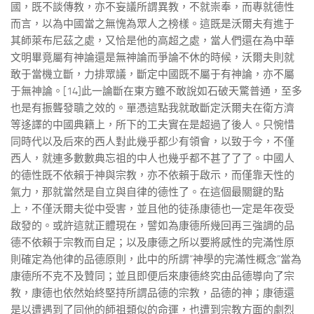
國，既不談傳教，亦不妄議所謂異教，不就崇奉，而專就德性
而言，以為中國當之無愧為眾人之榜樣。這既是沃爾夫有進于
其師萊布尼茲之處，又恰是他的高超之處，當人們還在為中華
文明畢竟屬有神論還是無神論而爭論不休的時候，沃爾夫則就
敢于當機立斷，力排眾議，斷定中國既不屬于有神論，亦不屬
于無神論。[14]此一論斷在東方雖不敢說如石破天驚普通，至多
也是有振聾發聵之效的。單憑這點我就敢斷定沃爾夫在衛方濟
等迻譯的中國典籍上，所下的工夫實在是超過了後人。只惋惜
同時代以及后來的西人對此幾乎都少有領會，以致于今，不僅
西人，就連多數數典忘祖的中人也幾乎都不甚了了了。中國人
的德性既不依賴于神與宗教，亦不依賴于啟示，而僅靠天性的
氣力，那就當然是自立與自律的德性了。在這個最關鍵的點
上，不僅沃爾夫從中受害，並且他的徒孫康德也一定是年夜受
啟發的。或許這就正體現在，譬如為康德所幾回再三強調的品
德不依賴于宗教而自足；以及康德之所以要將感性的完滿性原
則確定為他律的品德原則，此中的所謂“神學的完滿性概念”當為
康德所不克不及贊同；並且即便后來康德終究由品德導向了宗
教，康德也依然始終堅持所謂品德的宗教，品德的神；康德還
是以遭遇到了同他的師祖類似的命運，也遭到宗教方面的劇烈