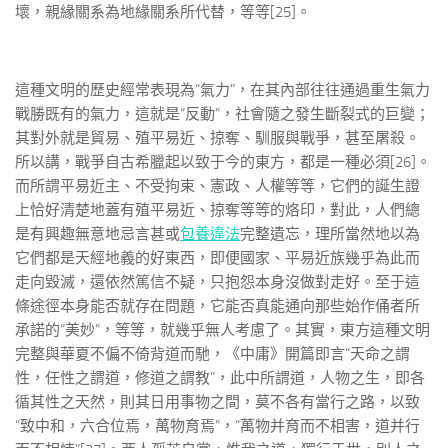
壞，親緣關系為地緣關系所代替，等等[25]。
這種文明的歷史經常表現為“氣力”，在其內部往往通過重生氣力
戰勝既有的氣力，這就是“反動”，社會隨之發生斷裂式的巨變；
其對外就是貿易、殖平易近、掠奪、馴服與戰爭，甚至屠殺。
所以講，戰爭自古希臘起以致于今的東方，都是一種必須[26]。
而所謂平易近主、不受拘束、憲政、人權等等，它們的誕生證
上恰好清楚地蓋有殖平易近、掠奪等等的烙印，對此，人們總
是有興趣無意地忌言甚或
包養違法
完整遺忘，理所當然地以為
它們都是天經地義的好東西，即便國家、平易近族幾乎為此而
走向毀滅，還依然篤信不疑，只抱怨本身沒做對走好。至于這
條途徑本身能否就存在問題，它能否真能通向那些始作俑者所
承諾的“美妙”，等等，就幾乎無人考慮了。其實，東方這種文明
完整與華夏不偏不倚背道而馳，《中庸》開篇即言“天命之謂
性，任性之謂道，修道之謂教”，此中所謂道，人物之生，即各
循其性之天然，則其日用事物之間，莫不各有當行之路，以致
“致中和，六合位焉，萬物育焉”，“萬物并育而不相害，道并行