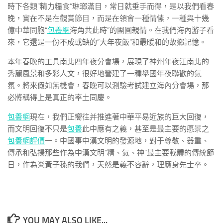
時下各類“精力糧食”琳瑯滿目，常日就垂手而得，是以我們看春
晚，實在不是在觀賞節目，而是在領會一種情愫，一種與十幾
億中華同胞“
包養網
海角共此時”的團圓親情。在我們海內游子看
來，它還是一份不成或缺的“大年夜飯”和最暖和的故鄉記憶。
本年春晚的工具南北四年夜分會場，展現了神州年夜江南北的
秀麗風景和多彩人文，很好地營建了一種舉國年夜聯歡的氣
氛。將來假如無機會，春晚可以測驗考試建立海內分會場，那
必將稱得上是真正的率土同慶。
包養網
現在，我們正嚮往并推進著中華平易近族的巨大回復，
而文明回復不只是
包養
此中應有之義，甚至是最主要的愿景之
包養網評價
一。中國事中漢文明的發源地，對于尊敬、器重、
傳承和弘揚那些作為中漢文明“精、氣、神”最主要載體的傳統節
日，作為炎黃子孫的我們，天然是義不容辭，理應身先士卒。
YOU MAY ALSO LIKE...