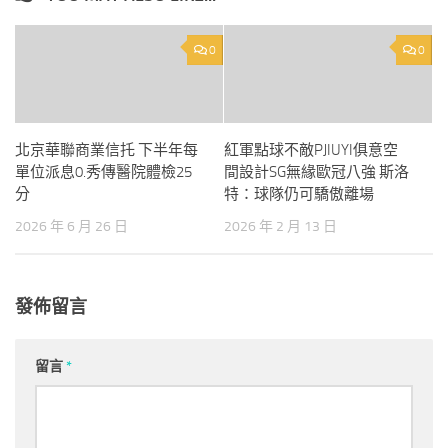
0
0
北京華聯商業信托 下半年每
紅軍點球不敵PJIUYI俱意空
單位派息0.秀傳醫院體檢25
間設計SG無緣歐冠八強 斯洛
分
特：球隊仍可驕傲離場
2026 年 6 月 26 日
2026 年 2 月 13 日
發佈留言
留言
*