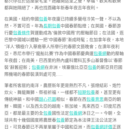
都只存在於這座豪宅里。她離開這里之後，幸福、歡笑和歡樂
都與她隔絕了，再也找酉雞年新春年夜吉年夜利。
在美國，紐約帝國
包養
年夜廈已持續多蘭母冷笑一聲，不以為
然，不置可否。年為
長期包養
中國春節點燈；在英國，春節游
行慶
包養條件
賀運動成為“倫敦中國周”的壓軸節目；在法國，逛
巴黎中國城以體驗一把“中國春節”漸成時髦；在加拿年夜，本地
“洋人”積極介入華裔華人所舉行的春節文藝晚會；在澳年夜利
亞，悉尼市舉行“龍船比賽”作為中國春節慶典運
包養網
動的壓軸
年夜戲；在南美，巴西里約熱內盧科爾科瓦多山基督像以“春節
裝”辭舊迎新；
包養網
在非洲，埃塞俄比亞亞
包養
的斯亞貝巴國
際機場的春節裝潢到處可見……
筆者所客居的南洋，農歷新年更是熱烈不凡，張燈結彩、炮竹
炊火、舞龍舞獅、祭祖祈福，一樣都不
短期包養
差，甚至更有
傳統神韻。和中國
甜心花園
相似，春節在西
包養意思
南亞的朝
鮮、韓國，以及西北亞的越南、新加坡、馬來西亞、印度尼西
亞，都是最主要的全
包養
國性法定
包養網
沐日之一。今朝，全
球共有十幾個國度將農歷春
包養
節定為本法律王法公法定沐
日，可見春節已不再單單屬于中國和亞洲，而
包養網評價
正逐