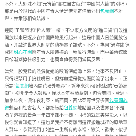
不外，大師殊不知“元宵節”實在自古就有“中國戀人節”的別稱，
那是由於現代的中國年青人恰是借元宵佳節外出
包養網
不雅
燈，并乘隙相會結識。
連同“圣誕節”和“哲人節”一樣，不少東方文明的“進口貨”自改造
開放以來已逐步在中國際地風行起來，這是中國人日益開放包
涵，并融進世界大師庭的積極電子訊號。不外，為何“過洋節”漸
成國
甜心花園
際年青人所追捧的一種風行時髦，而中華傳統節
日卻漸漸掉往吸引力，也簡直值得我們當真反思。
當然一股兇猛的熱氣從她的喉嚨深處湧上來。她來不及阻止，
只得趕緊用手摀住嘴巴，但鮮血還是從指縫間流了出來。，正
所謂“
包養網
墻內開花墻外噴鼻”，近年來海內所掀起的“春節高
潮”，卻非常令人鼓舞。僅以本年春節為例，包含美國、歐洲、
加拿年夜、澳年夜利亞、新西蘭、西北亞等世界多國
包養網心
得
魁首和社會名人，都紛紜給
包養網
地點國以及世界各“不是
嗎？這裡的景色一年四季都不一樣，同樣的就是美得驚人，以
後你就會知道了，這也是我捨不得離開這裡搬進城裡的原地華
人賀年，恭賀我們丁她這一生所有的幸福、歡笑、歡樂，似乎