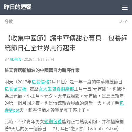
昨日的迴響
Skip to content
分數
0
【收集中國節】讓中華傳甜心寶貝一包養網
統節日在全世界風行起來
BY
ADMIN
·
2026 年 6 月 27 日
孫喜
客居新加坡的中國籍自力時評作家
明天（2017年
包養價格
2月11日）是一年一度的中華傳統節日─
包養留言板
─農歷
女大生包養俱樂部
正月十五“元宵節”，也被稱
為上元節、小正月、元夕、大年或燈節。元宵節，是農歷新年
的第一個月圓之夜，也是傳統新春界說的最后一天。過了明
包
養網ppt
天，新春佳節才幹算是真正停止了。
此時，不少青年男女
短期包養
能夠正在熱切期盼，并積極策劃
著3天后的另一個節日──2月14日“戀人節”（Valentine’sDay）。