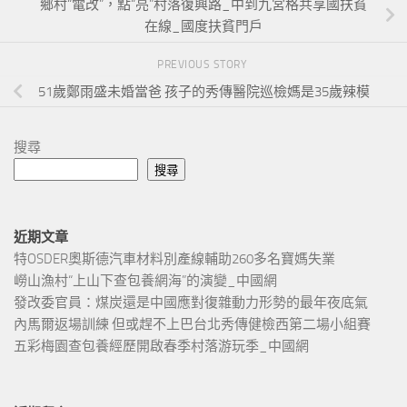
鄉村“電改”，點“亮”村落復興路_中到九宮格共享國扶貧
在線_國度扶貧門戶
PREVIOUS STORY
51歲鄭雨盛未婚當爸 孩子的秀傳醫院巡檢媽是35歲辣模
搜尋
搜尋
近期文章
特OSDER奧斯德汽車材料別產線輔助260多名寶媽失業
嶗山漁村“上山下查包養網海”的演變_中國網
發改委官員：煤炭還是中國應對復雜動力形勢的最年夜底氣
內馬爾返場訓練 但或趕不上巴台北秀傳健檢西第二場小組賽
五彩梅園查包養經歷開啟春季村落游玩季_中國網