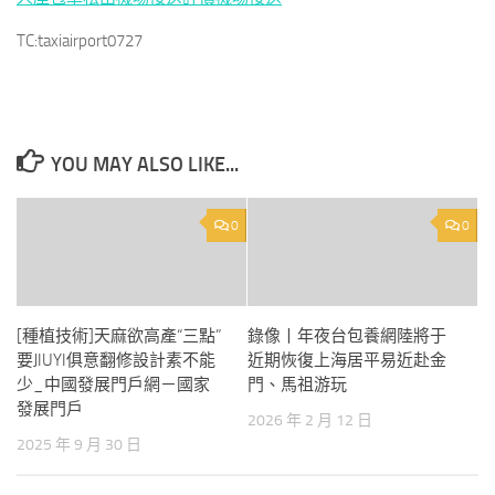
TC:taxiairport0727
YOU MAY ALSO LIKE...
0
0
[種植技術]天麻欲高產“三點”
錄像丨年夜台包養網陸將于
要JIUYI俱意翻修設計素不能
近期恢復上海居平易近赴金
少_中國發展門戶網－國家
門、馬祖游玩
發展門戶
2026 年 2 月 12 日
2025 年 9 月 30 日