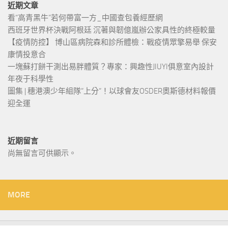
近期文章
看“高青黑牛”若何帶富一方_中國查包養經歷網
西班牙世界杯決戰阿根廷 沉著與韌億嵐辦公家具性的終極較量
【疫情防控】 博山區病院森和診所體檢：戰疫情眾擎易舉 保安
康情投意合
一塊蘇打餅干測出易胖體質？專家：興趣性JIUYI俱意室內設計
年夜于科學性
圖集 | 穗港澳少年組隊“上分“！以球會友OSDER奧斯德材料報價
迎全運
近期留言
尚無留言可供顯示。
MORE