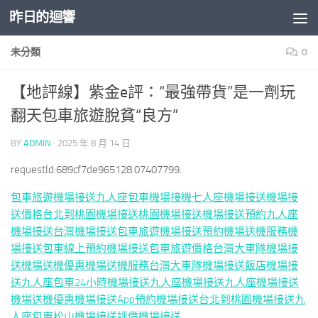
昨日的迴響
Skip to content
未分類
0
【地評線】紫金e評：“最強帶貨”是一劑玩
翻天包車旅遊脫貧“良方”
BY
ADMIN
·
2025 年 8 月 14 日
requestId:689cf7de965128.07407799.
包車旅遊
機場接送
九人座包車
機場接機
七人座機場接送
機場接
送價格
台北到桃園機場接送
桃園機場接送
機場接送預約
九人座
機場接送
台灣機場接送
包車旅遊
機場接送預約
機場送機服務
機
場接送包車
線上預約機場接送
包車旅遊價格
台灣大車隊機場接
送
機場送機優惠
機場送機服務
台灣大車隊機場接送
飯店機場接
送
九人座包車
24小時機場接送
九人座機場接送
九人座機場接送
機場送機優惠
機場接送App
預約機場接送
台北到桃園機場接送
九
人座包車
松山機場接送
評價機場接送