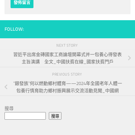
FOLLOW:
NEXT STORY
習近平出席金磚國家工商論壇開幕式并一包養心得發表
主旨演講 全文_中國扶貧在線_國家扶貧門戶
PREVIOUS STORY
“銀發族”何以燃動鄉村體育——2024年全國老年人體一
包養行情育助力鄉村振興展示交流活動見聞_中國網
搜尋
搜尋