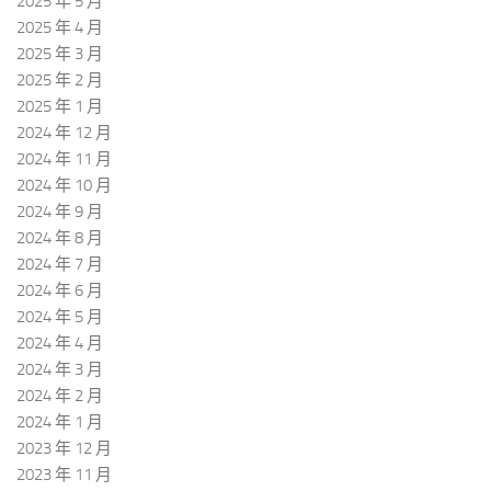
2025 年 5 月
2025 年 4 月
2025 年 3 月
2025 年 2 月
2025 年 1 月
2024 年 12 月
2024 年 11 月
2024 年 10 月
2024 年 9 月
2024 年 8 月
2024 年 7 月
2024 年 6 月
2024 年 5 月
2024 年 4 月
2024 年 3 月
2024 年 2 月
2024 年 1 月
2023 年 12 月
2023 年 11 月