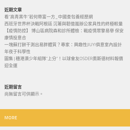
近期文章
看“高青黑牛”若何帶富一方_中國查包養經歷網
西班牙世界杯決戰阿根廷 沉著與韌億嵐辦公家具性的終極較量
【疫情防控】 博山區病院森和診所體檢：戰疫情眾擎易舉 保安
康情投意合
一塊蘇打餅干測出易胖體質？專家：興趣性JIUYI俱意室內設計
年夜于科學性
圖集 | 穗港澳少年組隊“上分“！以球會友OSDER奧斯德材料報價
迎全運
近期留言
尚無留言可供顯示。
MORE