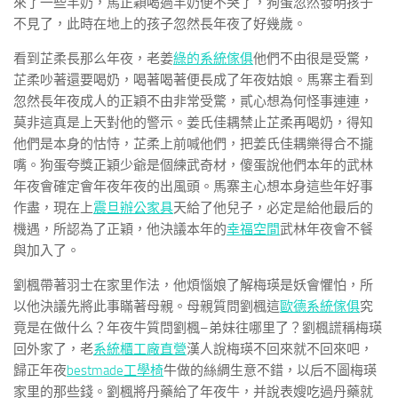
來了一些羊奶，馬正穎喝過羊奶便不哭了，狗蛋忽然發明孩子
不見了，此時在地上的孩子忽然長年夜了好幾歲。
看到芷柔長那么年夜，老姜
綠的系統傢俱
他們不由很是受驚，
芷柔吵著還要喝奶，喝著喝著便長成了年夜姑娘。馬寨主看到
忽然長年夜成人的正穎不由非常受驚，貳心想為何怪事連連，
莫非這真是上天對他的警示。姜氏佳耦禁止芷柔再喝奶，得知
他們是本身的怙恃，芷柔上前喊他們，把姜氏佳耦樂得合不攏
嘴。狗蛋夸獎正穎少爺是個練武奇材，傻蛋說他們本年的武林
年夜會確定會年夜年夜的出風頭。馬寨主心想本身這些年好事
作盡，現在上
震旦辦公家具
天給了他兒子，必定是給他最后的
機遇，所認為了正穎，他決議本年的
幸福空間
武林年夜會不餐
與加入了。
劉楓帶著羽士在家里作法，他煩惱娘了解梅瑛是妖會懼怕，所
以他決議先將此事瞞著母親。母親質問劉楓這
歐德系統傢俱
究
竟是在做什么？年夜牛質問劉楓–弟妹往哪里了？劉楓謊稱梅瑛
回外家了，老
系統櫃工廠直營
漢人說梅瑛不回來就不回來吧，
歸正年夜
bestmade工學椅
牛做的絲綢生意不錯，以后不圖梅瑛
家里的那些錢。劉楓將丹藥給了年夜牛，并說表嫂吃過丹藥就