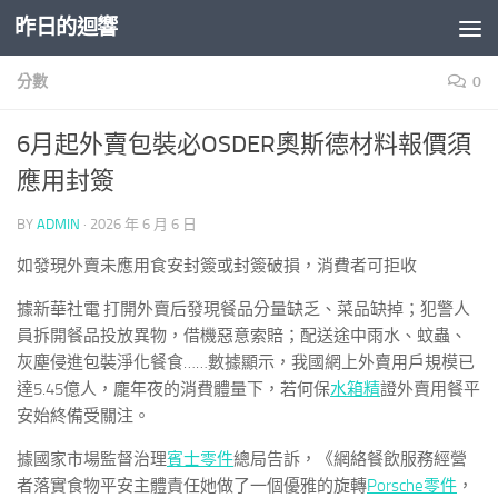
昨日的迴響
Skip to content
分數
0
6月起外賣包裝必OSDER奧斯德材料報價須
應用封簽
BY
ADMIN
·
2026 年 6 月 6 日
如發現外賣未應用食安封簽或封簽破損，消費者可拒收
據新華社電 打開外賣后發現餐品分量缺乏、菜品缺掉；犯警人
員拆開餐品投放異物，借機惡意索賠；配送途中雨水、蚊蟲、
灰塵侵進包裝淨化餐食……數據顯示，我國網上外賣用戶規模已
達5.45億人，龐年夜的消費體量下，若何保
水箱精
證外賣用餐平
安始終備受關注。
據國家市場監督治理
賓士零件
總局告訴，《網絡餐飲服務經營
者落實食物平安主體責任她做了一個優雅的旋轉
Porsche零件
，