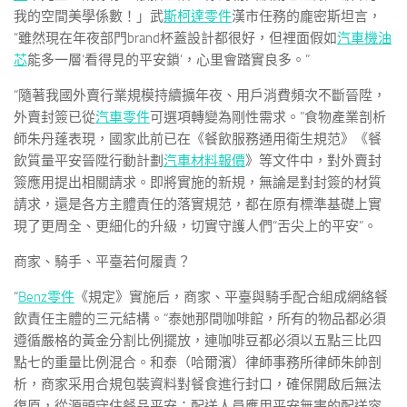
我的空間美學係數！」武
斯柯達零件
漢市任務的龐密斯坦言，
“雖然現在年夜部門brand杯蓋設計都很好，但裡面假如
汽車機油
芯
能多一層‘看得見的平安鎖’，心里會踏實良多。”
“隨著我國外賣行業規模持續擴年夜、用戶消費頻次不斷晉陞，
外賣封簽已從
汽車零件
可選項轉變為剛性需求。”食物產業剖析
師朱丹蓬表現，國家此前已在《餐飲服務通用衛生規范》《餐
飲質量平安晉陞行動計劃
汽車材料報價
》等文件中，對外賣封
簽應用提出相關請求。即將實施的新規，無論是對封簽的材質
請求，還是各方主體責任的落實規范，都在原有標準基礎上實
現了更周全、更細化的升級，切實守護人們“舌尖上的平安”。
商家、騎手、平臺若何履責？
“
Benz零件
《規定》實施后，商家、平臺與騎手配合組成網絡餐
飲責任主體的三元結構。”泰她那間咖啡館，所有的物品都必須
遵循嚴格的黃金分割比例擺放，連咖啡豆都必須以五點三比四
點七的重量比例混合。和泰（哈爾濱）律師事務所律師朱帥剖
析，商家采用合規包裝資料對餐食進行封口，確保開啟后無法
復原，從源頭守住餐品平安；配送人員應用平安無害的配送容