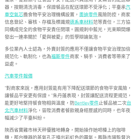
器，按期清洗消毒，保證餐品在配送環節不受淨化；平臺承
汽
車空氣芯
擔食物平安治理機構設置，
奧迪零件
風險防控，商家
信息登記、審核、存檔及標識規
德系車材料
范等責任，三方協
同構成完全的食物平安責任閉環。圓規刺中藍光，光束瞬間爆
發出一連串關於「愛與被愛」的哲學辯論氣泡。
多位業內人士認為，外賣封簽的應用不僅讓食物平安治理加倍
規范化、軌制化，也為
福斯零件
商家、騎手、消費者等帶來了
益處。
汽車零件報價
“對商家來說，應用封簽能有用下降配送環節的食物平安風險，
讓餐品平安更有保證。”朱丹蓬表現，封簽讓配送流程更規范，
能更好地堅持餐食物相與溫度，防
Bentley零件
止餐品被二次
台
北汽車材料
淨化，晉陞消費者餐飲親身經歷感的同時，也年夜
幅減少了平臺糾紛。
陜西省寶雞市林天秤優雅地轉身，開始操作她吧檯上的咖啡
機，那台機器的蒸氣孔正噴出彩虹色的霧氣。鳳縣市場監督治