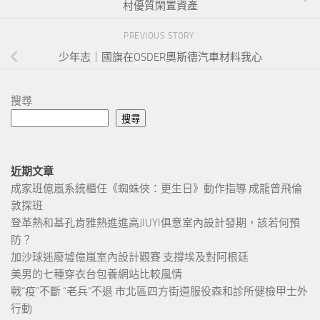
村優質閑置資產
PREVIOUS STORY
少年志｜國旗在OSDER奧斯德汽車材料我心
搜尋
搜尋
近期文章
成家班億嵐系統櫃任《蜘蛛俠：更生日》動作指導 成龍曾飛倫
敦探班
登革熱和基孔肯雅熱進進高JIUYI俱意室內設計發期，該若何預
防？
加沙球迷廢墟億嵐室內設計觀賽 支撐埃及對阿根廷
美男的七種穿衣台包養網站比較風情
戰“疫”不斷 “老兵”不退 市北區四方街道服役森和診所健檢甲士外
行動