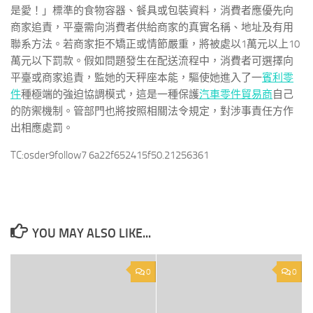
是愛！」標準的食物容器、餐具或包裝資料，消費者應優先向
商家追責，平臺需向消費者供給商家的真實名稱、地址及有用
聯系方法。若商家拒不矯正或情節嚴重，將被處以1萬元以上10
萬元以下罰款。假如問題發生在配送流程中，消費者可選擇向
平臺或商家追責，監她的天秤座本能，驅使她進入了一
賓利零
件
種極端的強迫協調模式，這是一種保護
汽車零件貿易商
自己
的防禦機制。管部門也將按照相關法令規定，對涉事責任方作
出相應處罰。
TC:osder9follow7 6a22f652415f50.21256361
YOU MAY ALSO LIKE...
0
0