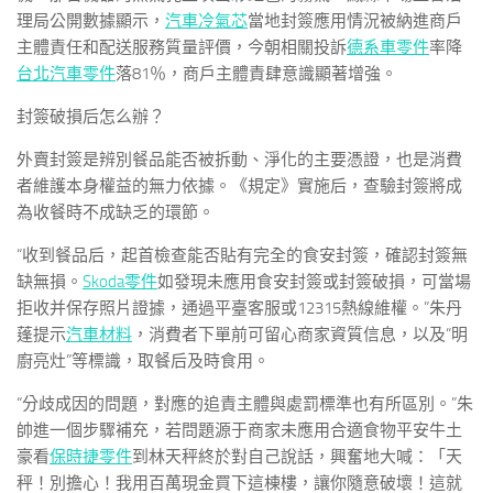
理局公開數據顯示，
汽車冷氣芯
當地封簽應用情況被納進商戶
主體責任和配送服務質量評價，今朝相關投訴
德系車零件
率降
台北汽車零件
落81％，商戶主體責肆意識顯著增強。
封簽破損后怎么辦？
外賣封簽是辨別餐品能否被拆動、淨化的主要憑證，也是消費
者維護本身權益的無力依據。《規定》實施后，查驗封簽將成
為收餐時不成缺乏的環節。
“收到餐品后，起首檢查能否貼有完全的食安封簽，確認封簽無
缺無損。
Skoda零件
如發現未應用食安封簽或封簽破損，可當場
拒收并保存照片證據，通過平臺客服或12315熱線維權。”朱丹
蓬提示
汽車材料
，消費者下單前可留心商家資質信息，以及“明
廚亮灶”等標識，取餐后及時食用。
“分歧成因的問題，對應的追責主體與處罰標準也有所區別。”朱
帥進一個步驟補充，若問題源于商家未應用合適食物平安牛土
豪看
保時捷零件
到林天秤終於對自己說話，興奮地大喊：「天
秤！別擔心！我用百萬現金買下這棟樓，讓你隨意破壞！這就