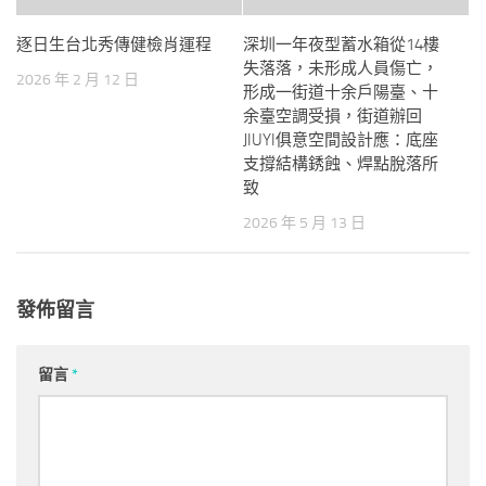
逐日生台北秀傳健檢肖運程
深圳一年夜型蓄水箱從14樓
失落落，未形成人員傷亡，
2026 年 2 月 12 日
形成一街道十余戶陽臺、十
余臺空調受損，街道辦回
JIUYI俱意空間設計應：底座
支撐結構銹蝕、焊點脫落所
致
2026 年 5 月 13 日
發佈留言
留言
*