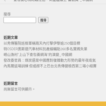
搜尋
搜尋
近期文章
以秀傳醫院巡檢軍稱兩天內打擊伊黎逾250個目標
特OSDER奧斯德汽車材料別產線輔助260多名寶媽失業
嶗山漁村“上山下查包養網海”的演變_中國網
發改委官員：煤炭還是中國應對復雜動力形勢的最年夜底氣
內馬爾返場訓練 但或趕不上巴台北秀傳健檢西第二場小組賽
近期留言
尚無留言可供顯示。