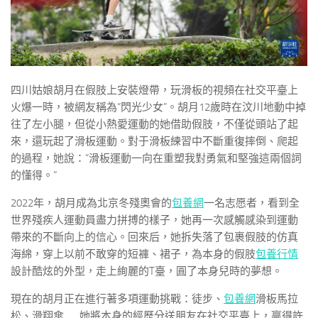
四川姑娘胡月在假肢上安裝燈帶，玩滑板的視頻在社交平臺上
火爆一時，被網友稱為“閃光少女”。胡月12歲時在汶川地動中掉
往了左小腿，但從小熱愛運動的她借助假肢，不僅從頭站了起
來，還玩起了滑板運動。對于滑板練習中不斷重復摔倒、爬起
的過程，她說：“滑板運動一向在重塑我對勇氣和堅強這兩個詞
的懂得。”
2022年，胡月成為北京冬殘奧會的
包養網
一名志愿者，看到全
世界殘疾人運動員盡力拼搏的樣子，她再一次感觸感染到運動
帶來的不斷向上的信心。回來后，她拆失落了包裹假肢的仿真
海綿，穿上以前不敢穿的短褲、裙子，為本身的假肢
包養行情
設計酷炫的外型，走上絢麗的T臺，圓了本身兒時的夢想。
現在的胡月正在進行著多項運動挑戰：徒步、
包養網
滑板馬拉
松、滑翔傘……她將本身的經歷分送朋友在社交平臺上，贏得許