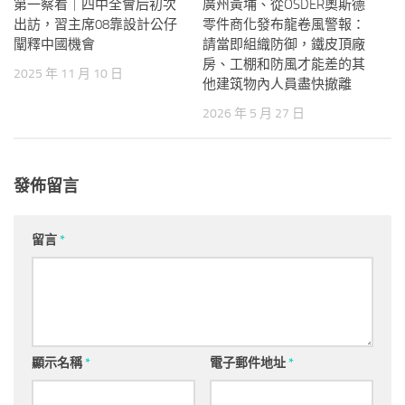
第一察看｜四中全會后初次
廣州黃埔、從OSDER奧斯德
出訪，習主席08靠設計公仔
零件商化發布龍卷風警報：
闡釋中國機會
請當即組織防御，鐵皮頂廠
房、工棚和防風才能差的其
2025 年 11 月 10 日
他建筑物內人員盡快撤離
2026 年 5 月 27 日
發佈留言
留言
*
顯示名稱
*
電子郵件地址
*