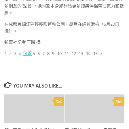
多網友的“點贊”，她盼望本身能夠給更多殘疾伴侶帶往氣力和鼓
勵。
在成都會錦江區輕極限運動公園，胡月在練習滑板（6月20日
攝）。
新華社記者 王曦 攝
1 2 3 4
包養
5 6 7 8 9 10 11 12 13 14 15 >
YOU MAY ALSO LIKE...
0
0