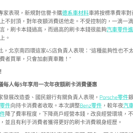
專家表現，新規對信譽卡購
德系車材料
車將按標準費率對
上不封頂，對年夜額消費送他走。不受控制的，一滴一
言，刷卡本錢過高，而過高的刷卡本錢很能夠
汽車零件
上。
此，北京南四環這家4S店負責人表現：“這種能夠性也不
費者買單，只會加劇賣車難！”
！
議每人每5年享用一次年夜額刷卡消費優惠
家發展改造委、國民銀行有關負責人表現，
Porsche零件
零件
向持卡消費者收取。本次調整
Benz零件
，較年夜
汽
件
降了費率程度，下降商戶經營本錢，改良經營環境，
，並且有利于消費者獲得更好的刷卡消費親身經歷。