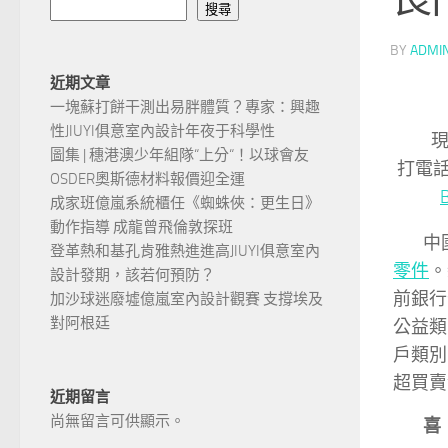
搜尋
BY
ADMI
近期文章
一塊蘇打餅干測出易胖體質？專家：興趣
性JIUYI俱意室內設計年夜于科學性
現在
圖集 | 穗港澳少年組隊“上分“！以球會友
打電
OSDER奧斯德材料報價迎全運
成家班億嵐系統櫃任《蜘蛛俠：更生日》
動作指導 成龍曾飛倫敦探班
中
登革熱和基孔肯雅熱進進高JIUYI俱意室內
零件
。
設計發期，該若何預防？
前銀行
加沙球迷廢墟億嵐室內設計觀賽 支撐埃及
對阿根廷
公益類
戶類別
超買賣
近期留言
尚無留言可供顯示。
喜