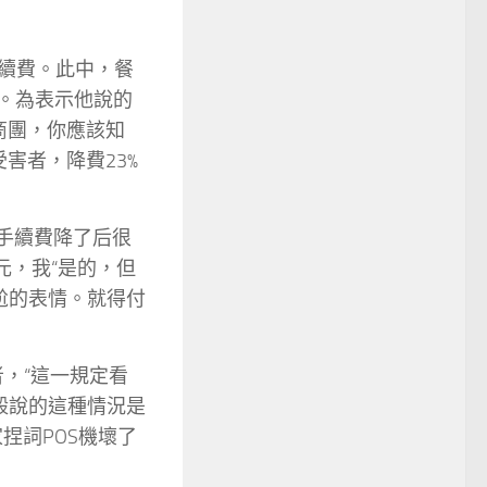
手續費。此中，餐
由。為表示他說的
商團，你應該知
受害者，降費23%
手續費降了后很
元，我“是的，但
尬的表情。就得付
，“這一規定看
毅說的這種情況是
捏詞POS機壞了