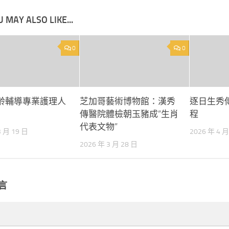
 MAY ALSO LIKE...
0
0
齡輔導專業護理人
芝加哥藝術博物館：漢秀
逐日生秀
傳醫院體檢朝玉豬成“生肖
程
代表文物”
3 月 19 日
2026 年 4 月
2026 年 3 月 28 日
言