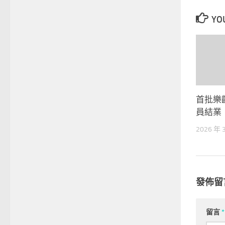
YOU
首批樂
員結業
2026 年 
發佈留
留言
*