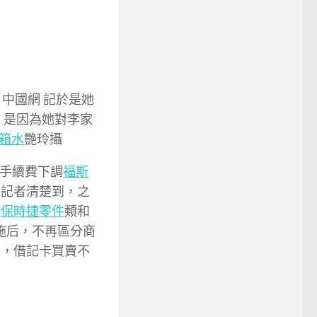
中國網 記於是她
，是因為她對李家
箱水
艷玲攝
卡手續費下調
福斯
網記者清楚到，之
生
保時捷零件
類和
規實施后，不再區分商
費，借記卡買賣不