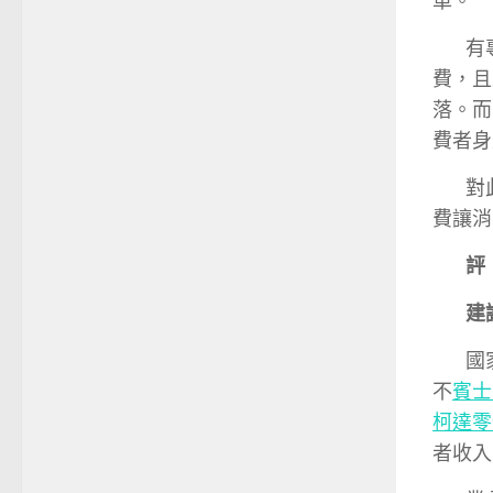
車。”
有
費，且
落。而
費者身
對
費讓消
評
建
國
不
賓士
柯達零
者收入