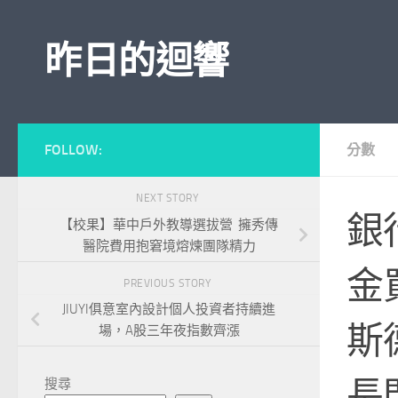
Skip to content
昨日的迴響
FOLLOW:
分數
NEXT STORY
銀
【校果】華中戶外教導選拔營 擁秀傳
醫院費用抱窘境熔煉團隊精力
金
PREVIOUS STORY
JIUYI俱意室內設計個人投資者持續進
斯
場，A股三年夜指數齊漲
長
搜尋