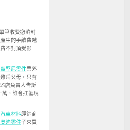
卡單筆收費撤消封
所產生的手續費越
消費不封頂受影
藍寶堅尼零件
業落
更難岳父母，只有
4S店負責人告訴
十萬，誰會扛著現
車
汽車材料
經銷商
袋
奧迪零件
子來買