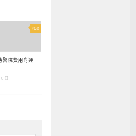
0
傳醫院費用肖運
 6 日