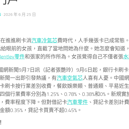
N
·
2026 年 6 月 25 日
進進刷卡消
汽車冷氣芯
費時代，人手幾張卡已成常態。
話給眼前的女孩，直截了當地問她為什麼。她怎麼會知道
Bentley零件
和張家的所作所為。女孩覺得自己不僅者張
水
國網新聞9月7日訊（記者張艷玲）9月6日起，銀行卡刷
新聞一出即引發熱議，有
汽車空氣芯
人喜有人憂。中國
卡刷卡按行業差別收費，餐飲娛樂類、普通類、平易近
四個行業費率分別為1.25%、0.78%、0.38%和0%。新
，費率程度下降。但對借記卡
汽車零件
、貸記卡差別計
金額0.35%，貸記卡買賣不超0.45%。
！