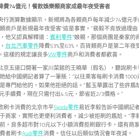
降費74億元！餐飲娛樂類商家成最年夜受害者
央行測算數據顯示，新規將為各類商戶每年減少74億元
類商戶是新規最年夜受害“這是事實。”裴毅不肯放過理
，他又認真解釋道：
賓利零件
“娘親，那個商團是秦家的
，
台北汽車零件
降費53%至63%，百貨類商戶是第二年夜
%。這樣的規定讓良多
VW零件
商戶和消費者都歡喜。
北京五道口開著一家川菜館的王曉華（假名），聽說刷卡
她給中國網記者算了一筆賬：“以往乘客每刷卡消費1000
是專門給他的，如果他拒絕的話。”藍玉華露出了些許尷
.5元手續費，現在只需付出4.5元，節省近2/3價格。”
歡刷卡消費的北京市平
Skoda零件
易近李毅告訴中國網記者
于商家，實際也更便利消費者，減少被拒刷的尷尬。”李
前，良多超市對10元以下小額消費拒刷銀行卡，還有商家
費者刷卡
Audi零件
消費。信任以后類似情況會年夜減。