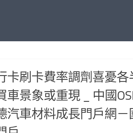
行卡刷卡費率調劑喜憂各
買車景象或重現 _ 中國OS
德汽車材料成長門戶網－
門戶