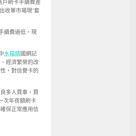
商戶刷卡手續費差
出收單市場現“套
手續費過低，現
中
水箱精
國網記
暢、經濟繁榮的改
極性，對信譽卡的
，良多人買車、買
一次年夜額刷卡
能確保正常應用信