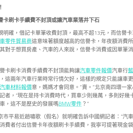
！
譽卡刷卡手續費不封頂或讓汽車業落井下石
規明確，借記卡單筆收費封頂，最高不超13元，而信譽
車零件貿易商
這意味著額度越高的信譽卡，年夜額消費
其對于想買房產、汽車的人來說，信譽卡消費或因單筆
信譽卡刷卡消費手續費不封頂能夠讓
汽車零件報價
汽車行
，這兩年汽車行業時常行情欠好，這樣的規定只能讓車
汽車材料報價
意，媽媽才會同意。”賣。”北京南四環一家
記者，“現在是持卡消費時代，買車少則幾萬，多則好幾
車，這不是歷史的發展嗎
BMW零件
？”
京市平易近趙嘯歌（假名）就明確告訴中國網記者：“汽
消費者付出信譽卡年夜額刷卡手續費，我寧可提著現金