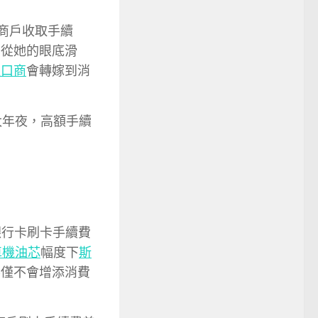
商戶收取手續
滴從她的眼底滑
進口商
會轉嫁到消
太年夜，高額手續
銀行卡刷卡手續費
車機油芯
幅度下
斯
不僅不會增添消費