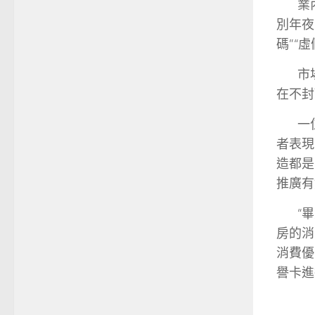
業
別年夜
碼”“
市
在不封
一
者表現
造都是
推廣有
“
房的消
消費優
譽卡進