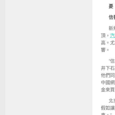
憂
信
新
頂，
汽
高。尤
響。
“
井下石
他們同
中國網
金來買
北
假如讓