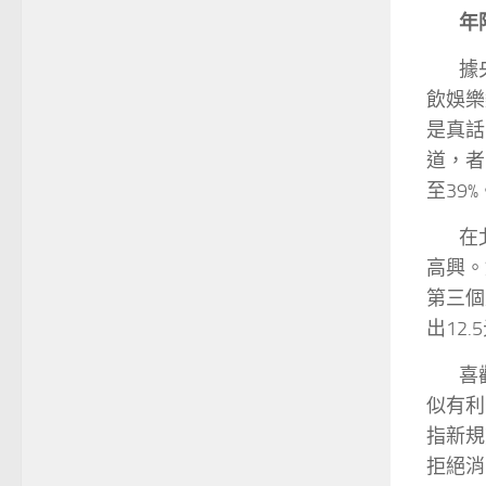
年
據
飲娛樂
是真話
道，者
至39
在
高興。
第三個
出12
喜
似有利
指新規
拒絕消