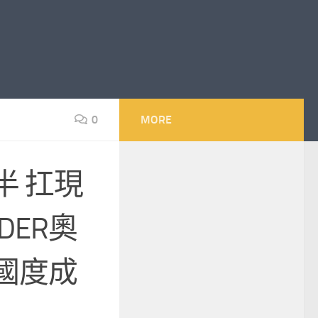
0
MORE
半 扛現
DER奧
國度成