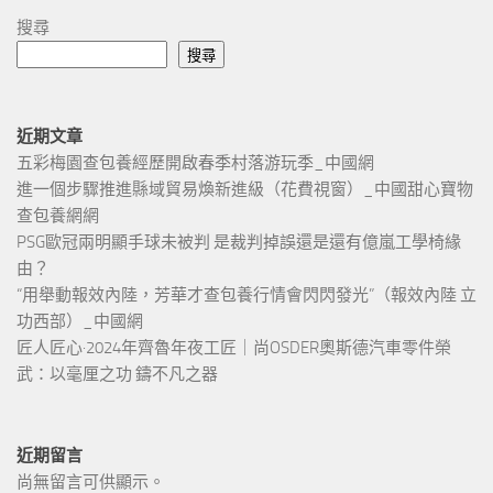
搜尋
搜尋
近期文章
五彩梅園查包養經歷開啟春季村落游玩季_中國網
進一個步驟推進縣域貿易煥新進級（花費視窗）_中國甜心寶物
查包養網網
PSG歐冠兩明顯手球未被判 是裁判掉誤還是還有億嵐工學椅緣
由？
“用舉動報效內陸，芳華才查包養行情會閃閃發光”（報效內陸 立
功西部）_中國網
匠人匠心·2024年齊魯年夜工匠｜尚OSDER奧斯德汽車零件榮
武：以毫厘之功 鑄不凡之器
近期留言
尚無留言可供顯示。