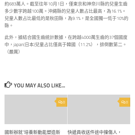
約683萬人。截至往年10月1日，僅東京和神奈川縣的兒童生齒
多少數字跨越100萬。沖繩縣的兒童人數占比最高，為16.1%。
兒童人數占比最低的是秋田縣，為9.1%，是全國獨一低于10%的
縣。
此外，據結合國生齒統計數據，在跨越4000萬生齒的37個國度
中，japan(日本)兒童占比僅高于韓國（11.2%），排倒數第二。
（嚴厲）
YOU MAY ALSO LIKE...
0
0
國新辦就“培養新動能塑造新
快遞員收送件途中撞傷人，