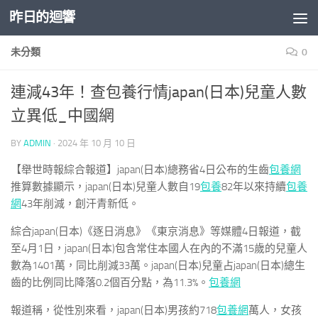
昨日的迴響
Skip to content
未分類
0
連減43年！查包養行情japan(日本)兒童人數
立異低_中國網
BY
ADMIN
·
2024 年 10 月 10 日
【舉世時報綜合報道】japan(日本)總務省4日公布的生齒
包養網
推算數據顯示，japan(日本)兒童人數自19
包養
82年以來持續
包養
網
43年削減，創汗青新低。
綜合japan(日本)《逐日消息》《東京消息》等媒體4日報道，截
至4月1日，japan(日本)包含常住本國人在內的不滿15歲的兒童人
數為1401萬，同比削減33萬。japan(日本)兒童占japan(日本)總生
齒的比例同比降落0.2個百分點，為11.3%。
包養網
報道稱，從性別來看，japan(日本)男孩約718
包養網
萬人，女孩