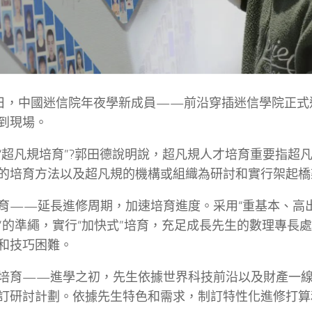
2日，中國迷信院年夜學新成員——前沿穿插迷信學院正式
到現場。
“超凡規培育”?郭田德說明說，超凡規人才培育重要指超
的培育方法以及超凡規的機構或組織為研討和實行架起橋
育——延長進修周期，加速培育進度。采用“重基本、高
”的準繩，實行“加快式”培育，充足成長先生的數理專長
和技巧困難。
培育——進學之初，先生依據世界科技前沿以及財產一
訂研討計劃。依據先生特色和需求，制訂特性化進修打算