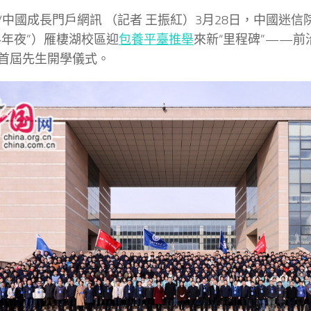
/中國成長門戶網訊 （記者 王振紅）3月28日，中國迷
科年夜”）雁棲湖校區迎
包養平臺推舉
來新“里程碑”——
首屆先生開學儀式。