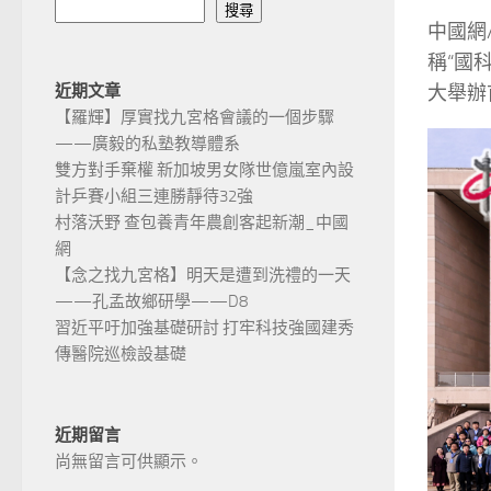
搜尋
中國網
稱“國
大舉辦
近期文章
【羅輝】厚實找九宮格會議的一個步驟
——廣毅的私塾教導體系
雙方對手棄權 新加坡男女隊世億嵐室內設
計乒賽小組三連勝靜待32強
村落沃野 查包養青年農創客起新潮_中國
網
【念之找九宮格】明天是遭到洗禮的一天
——孔孟故鄉研學——D8
習近平吁加強基礎研討 打牢科技強國建秀
傳醫院巡檢設基礎
近期留言
尚無留言可供顯示。