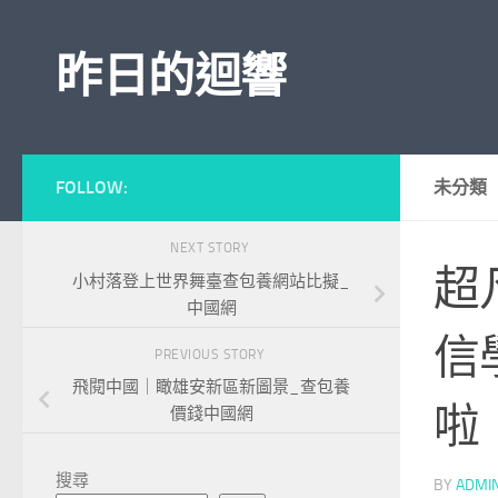
Skip to content
昨日的迴響
FOLLOW:
未分類
NEXT STORY
超
小村落登上世界舞臺查包養網站比擬_
中國網
信
PREVIOUS STORY
飛閱中國｜瞰雄安新區新圖景_查包養
啦
價錢中國網
搜尋
BY
ADMI