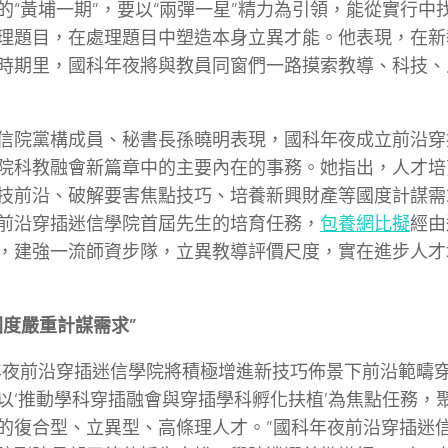
的“黃埔一期”，要以“兩彈一星”精力為引領，能從實行中
理題目，在處理題目中塑造本身立異才能。他表現，在新
時期里，國科年夜將與教員同窗們一路摸索教導、科技、
信院黨構成員、秘書長孫曉明表現，國科年夜成立前沿穿
院科教融會新篇章中的主要內在的事務。她指出，人才培
技前沿、破解要害焦點技巧、培養新興財產等國度計謀需
前沿穿插迷信學院首屆先生的培育任務，
包養網比擬
經由
，建強一流師資步隊，立異教導評價尺度，實在進步人才
國度嚴重計謀需求”
年夜前沿穿插迷信學院將積極增進新技巧佈景下前沿範疇
以‘推動學科穿插融會與穿插學科孵化扶植’為焦點任務，
的復合型、立異型、高條理人才。”國科年夜前沿穿插迷