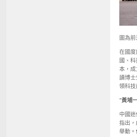
圖為前
在國度
國、科
本，成
讀博士
領科技
“黃埔一
中國迷
指出，
舉動。