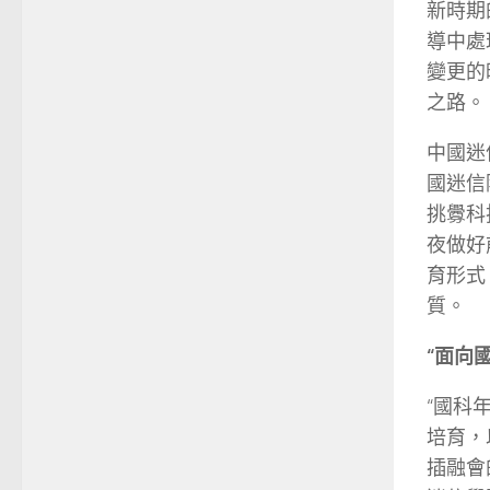
新時期
導中處
變更的
之路。
中國迷
國迷信
挑釁科
夜做好
育形式
質。
“面向
“國科
培育，
插融會