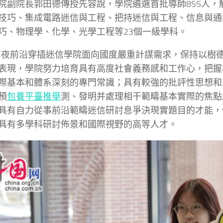
院副院長郭田德傳授先容說，學院遴選首批導師855人，
技巧、集成電路迷信與工程、把持迷信與工程、信息與通
巧、物理學、化學、光學工程等23個一級學科。
年夜前沿穿插迷信學院面向國度嚴重計謀需求，保持以樹德
表現，學院努力培育具有高度社會義務感和工作心，把握
際基本和體系深刻的專門常識；具有較強的批評性思想和
預
包養平臺推舉
測、發明并處理相干範疇基本實際的焦點
具有自力從事前沿範疇迷信研討息爭決現實題目的才能，
具有多學科研討佈景和國際視野的高等人才。