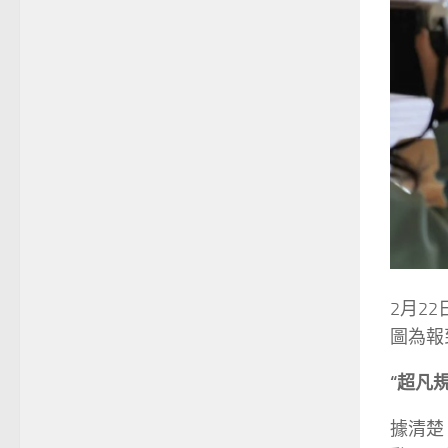
2月2
圖為報
“超凡
據清楚