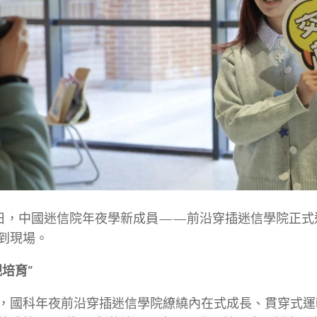
2日，中國迷信院年夜學新成員——前沿穿插迷信學院正式
到現場。
規培育”
，國科年夜前沿穿插迷信學院繚繞內在式成長、貫穿式運