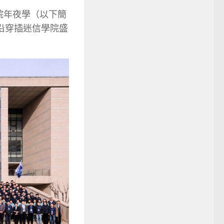
信院年夜學（以下簡
前沿穿插迷信學院盛