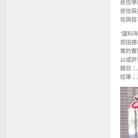
迷信學
迷信與
信與技
“國科
郭田德
實的實
以或許
題目；
結果；