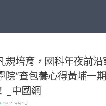
凡規培育，國科年夜前沿
學院“查包養心得黃埔一期
！_中國網
N
·
2025 年 4 月 4 日