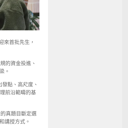
迎來首批先生，
凡規的資金投進、
梁。
出發點、高尺度、
處理前沿範疇的基
線的真題目斷定選
和講授方式。