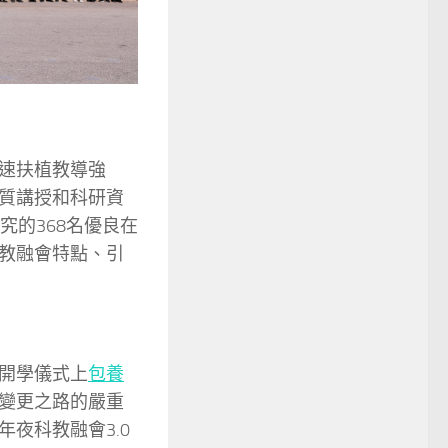
速扶植教導強
質講授和科研資
究的368名優良在
教融會特點、引
開學儀式上
包養
變更之路的嚴重
年夜科教融會3.0