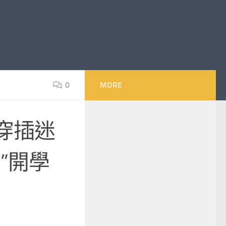
0
MORE
穿插迷
”開學