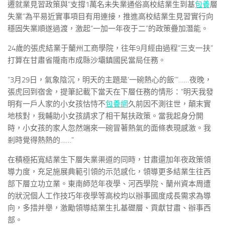
遷就業見習政策與“支撐1萬名未失業通俗高校結業生到基
包養
層
失業”為平易近實事項目有用連接，推進高校結業生見習實行向
穩固失業順遂過渡，激起“一加一年夜于二”的政策疊加潛能。
24歲的張虎結業于蘭州工商學院，往年9月經由過程“三支一扶”
打算在甘肅省隴南市成縣沙壩鎮國民當局任務。
“3月29日，氣象陰沉，明天的主題是‘一碗熱心的飯’”……夜晚，
張虎回到宿舍，提筆記載下當天在下層任務的情形：“明天我發
明有一戶人家的小女孩怙恃不
包養網
久前因不測往世，顛末實
地核對，我輔助小女孩請求了相干幫扶政策。當我起身分開
時，小女孩的家人忽然端來一碗冒著熱氣的面條表現感激。我
剎時覺得熱熱的……”
在積極拓寬結業生下層失業渠道的同時，甘肅還加年夜政策領
導力度，充足施展典範引領的示范感化，領導更多結業生往西
部下層立功立業。東南師范年夜學、河西學院、蘭州資本周遭
的狀況個人工作技巧年夜學等高校均以辦事國度成長需求為導
向，多措并舉，激勵領導結業生扎基礎層、貢獻甘肅、辦事西
部。