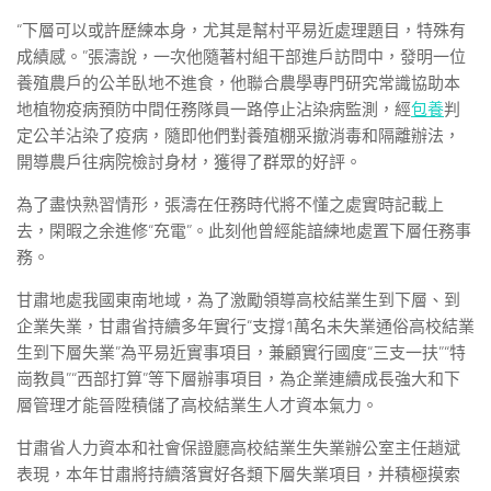
“下層可以或許歷練本身，尤其是幫村平易近處理題目，特殊有
成績感。”張濤說，一次他隨著村組干部進戶訪問中，發明一位
養殖農戶的公羊臥地不進食，他聯合農學專門研究常識協助本
地植物疫病預防中間任務隊員一路停止沾染病監測，經
包養
判
定公羊沾染了疫病，隨即他們對養殖棚采撤消毒和隔離辦法，
開導農戶往病院檢討身材，獲得了群眾的好評。
為了盡快熟習情形，張濤在任務時代將不懂之處實時記載上
去，閑暇之余進修“充電”。此刻他曾經能諳練地處置下層任務事
務。
甘肅地處我國東南地域，為了激勵領導高校結業生到下層、到
企業失業，甘肅省持續多年實行“支撐1萬名未失業通俗高校結業
生到下層失業”為平易近實事項目，兼顧實行國度“三支一扶”“特
崗教員”“西部打算”等下層辦事項目，為企業連續成長強大和下
層管理才能晉陞積儲了高校結業生人才資本氣力。
甘肅省人力資本和社會保證廳高校結業生失業辦公室主任趙斌
表現，本年甘肅將持續落實好各類下層失業項目，并積極摸索