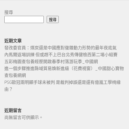
搜尋
搜尋
近期文章
發改委官員：煤炭還是中國應對復雜動力形勢的最年夜底氣
內馬爾返場訓練 但或趕不上巴台北秀傳健檢西第二場小組賽
五彩梅園查包養經歷開啟春季村落游玩季_中國網
進一個步驟推進縣域貿易煥新進級（花費視窗）_中國甜心寶物
查包養網網
PSG歐冠兩明顯手球未被判 是裁判掉誤還是還有億嵐工學椅緣
由？
近期留言
尚無留言可供顯示。