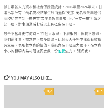
據甘肅省人力資本和社會保證廳統計，2006年至2024年末，甘
肅已累計有19萬名高校結業生經由過程“支撐1萬名未失業通俗
高校結業生到下層失業”為平易近實事項目和“三支一扶”打算奔
赴下層，辦事期滿后七成以上選擇留在下層。
芳華不奮斗更待何時。“在他人眼里，下層很苦，但我不感到，
我們還年青，需求在下層多磨礪。此刻天天任務中我都有收獲
有生長，表現著本身的價值。我愿意在下層盡力奮斗，在本身
小小的範疇內為村落復興進獻一份
包養
氣力。”張虎說。
YOU MAY ALSO LIKE...
0
0