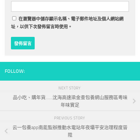
在
瀏覽器
中儲存顯示名稱、電子郵件地址及個人網站網
址，以供下次發佈留言時使用。
FOLLOW:
NEXT STORY
品小吃、購年貨……沈海高速梁金查包養網山服務區粵味
年味實足
PREVIOUS STORY
云一包養app南能監辦推動水電站年夜壩平安治理程度晉
陞