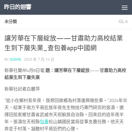
昨日的迴響
Skip to content
未分類
0
讓芳華在下層綻放——甘肅助力高校結業
生到下層失業_查包養app中國網
BY
ADMIN
·
2025 年 7 月 14 日
新華社蘭州4月8日電
題：讓芳華在下層綻放——甘肅助力高校
結業生到下層失業
新華社記者白麗萍
“從小在鄉村長年夜，我想回故鄉為村落復興做些事。”2024年炎
天，結業于南方平易近族年夜先生物技巧專門研究的張濤，選
擇回抵家鄉甘肅省武威市天祝躲族自治縣。回來后的這年夜半
年，張濤在天祝縣
包養
松山鎮國民當局從事支農任務。他天天
奔走于村落，凝聽村平易近們的心聲。