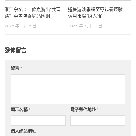
浙江余杭：一條魚游出“共富
避暑游淡季將至專包養經驗
路”_中查包養網站國網
僱用市場“搶人”忙
2025 年 1 月 5 日
2026 年 3 月 10 日
發佈留言
留言
*
顯示名稱
*
電子郵件地址
*
個人網站網址