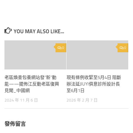
YOU MAY ALSO LIKE...
0
0
老區煥查包養網站發“新”動
現有條例收緊至5月4日 阻斷
能——擺佈江反動老區復興
辦法延JIUYI俱意診所設計長
見聞_中國網
至6月1日
2024 年 11 月 6 日
2026 年 2 月 7 日
發佈留言