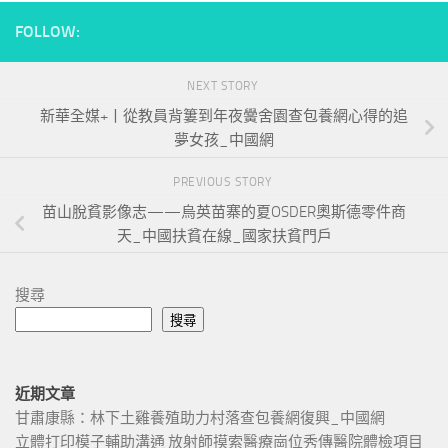
FOLLOW:
NEXT STORY
新華全媒+丨從教員背簍到年夜黌舍園查包養網心得的追
夢女孩_中國網
PREVIOUS STORY
苗山脫貧影像志——烏英苗寨的夏OSDER奧斯德零件商
天_中國扶貧在線_國家扶貧門戶
搜尋
搜尋
近期文章
甘肅康縣：林下土雞養殖助力村落查包養網復興_中國網
立體打印模子輔助溝通 放射師摸索醫療崗位秀傳醫院體檢項目