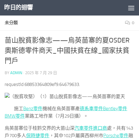
昨日的迴響
Skip to content
未分類
0
苗山脫貧影像志——烏英苗寨的夏OSDER
奧斯德零件商天_中國扶貧在線_國家扶貧
門戶
BY
ADMIN
·
2025 年 7 月 29 日
requestId:68853364809ef9.64679633.
施工
Benz零件
機械在烏英苗寨產
德系車零件
Bentley零件
BMW零件
業路工地作業（7月29日攝）。
烏英苗寨位于桂黔交界的大苗山深
汽車零件進口商
處，共有143
戶700多人
保時捷零件
，其中102戶屬廣西柳州市
Porsche零件
融