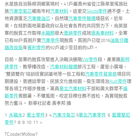
水苗族自治縣桿洞鄉黨鳩村，41戶屬貴州省從江縣翠里瑤族壯
族
汽車空氣芯
鄉南岑村
汽車材料
。這里交
Skoda零件
通不便，土
地資源匱乏
汽車機油芯
，自然環
汽車零件報價
境惡劣。近年
來，在桂黔兩地黨委政府以及社會各界的共同努力下，烏英苗
寨的脫貧工作取得
水箱精
很大
奧迪零件
成效
德系車材料
，全寨
已有88戶貧困戶實
汽車零件
現脫貧，貧困戶已從2016
油氣分離
器改良版
年
賓利零件
的92戶減少至目前的4戶。
目前，苗寨的脫貧攻堅進入決戰決勝階
VW零件
段，產業路
斯柯
達零件
、教學樓改造、
汽車材料報價
排污工程、蘆笙小廣場、
“雙語雙向”培訓班實訓基地等一批工程和
汽車零件貿易商
項目同
期建設，普通話學習、民族文化進校園、衛生環境治
Audi零件
理
等各項工作穩步推進。黨員
臺北汽車材料
干部和廣大群眾不
福
斯零件
畏酷暑，不懼風雨，咬定目標任務不放松，為實現脫貧
努力奮斗。 新華社記者 黃孝邦 攝
1
水箱水
2
賓士零件
3 4
汽車冷氣芯
5
臺北汽車零件
6
藍寶堅尼
零件
7 8 9 10 11 >
TC:osder9follow7