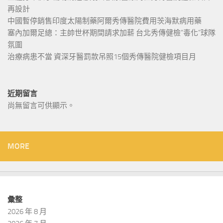
再設計
中國暫停銷售印度太陽制藥阿爾秀傳醫院費用茨海默病用藥
塞內加爾足總：主帥世杯期間請求加薪 台北秀傳健檢“毒化”球隊
氛圍
治療病患不當 資深牙醫罰款吊照15個秀傳醫院健檢項目月
近期留言
尚無留言可供顯示。
MORE
彙整
2026 年 8 月