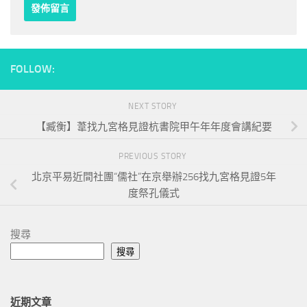
FOLLOW:
NEXT STORY
【臧衡】葦找九宮格見證杭書院甲午年年度會講紀要
PREVIOUS STORY
北京平易近間社團“儒社”在京舉辦256找九宮格見證5年
度祭孔儀式
搜尋
搜尋
近期文章