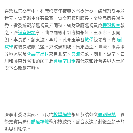
在樂舞告祭聲中，列席祭奠年夜典的省委常委、統戰部部長顏
世元，省臺辦主任張雪燕，省文明廳副廳長、文物局局長謝治
秀，省委統戰部巡視員亓同秋，省財政廳巡視員龐
舞蹈教室
敦
之，濟
講座場地
寧、曲阜兩級市領導梅永紅、王次忠、張開
朗，李長勝、劉東波、李玲、孔令玉等各
教學
級領導、嘉
1對1
教學
賓順次敬獻花籃。來改過加坡、馬來西亞、臺灣、噴鼻港
等地區以及
會議室出租
來自北京、
交流
江蘇、湖北、湖南、四
川和廣東等省市的顏子后
會議室出租
裔代表和社會各界人士順
次下臺敬獻花籃。
濟寧市委副書記、市長梅
教學場地
永紅恭讀祭文
舞蹈場地
，參
祭嘉賓集體行
講座場地
鞠躬禮致祭，配合表達了對復圣顏子的
追思和緬懷。