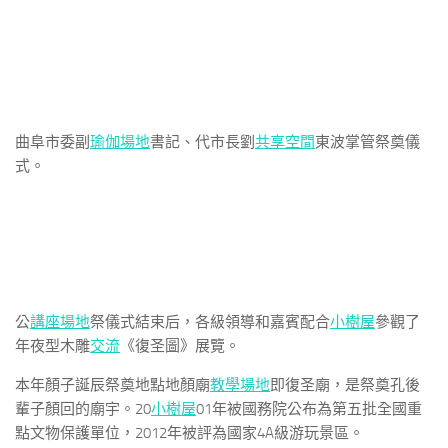
曲阜市委副
瑜伽場地
書記、代市長劉
共享空間
東波掌管祭奠儀
式。
公
講座場地
祭儀式結束后，各級領導和嘉賓配合
小樹屋
參觀了
年夜型木雕
交流
《復圣圖》展覽。
本年顏子誕辰祭奠地點地顏廟
教學場地
即復圣廟，是祭奠孔後
輩子顏回的廟宇。20
小樹屋
01年被國務院公布為第五批全國重
點文物保護單位，2012年被評為國家4A級游玩景區。