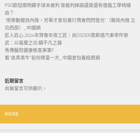
PSG歐冠兩明顯手球未被判 是裁判掉誤還是還有億嵐工學椅緣
由？
“用舉動報效內陸，芳華才查包養行情會閃閃發光”（報效內陸 立
功西部）_中國網
匠人匠心·2024年齊魯年夜工匠｜尚OSDER奧斯德汽車零件榮
武：以毫厘之功 鑄不凡之器
秀傳醫院健康檢查美軍F
看“高青黑牛”若何帶富一方_中國查包養經歷網
近期留言
尚無留言可供顯示。
MORE