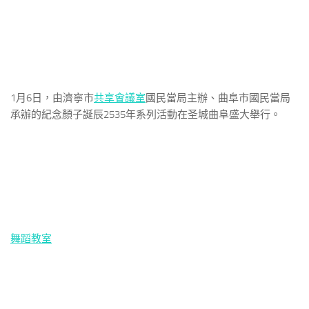
1月6日，由濟寧市
共享會議室
國民當局主辦、曲阜市國民當局
承辦的紀念顏子誕辰2535年系列活動在圣城曲阜盛大舉行。
舞蹈教室