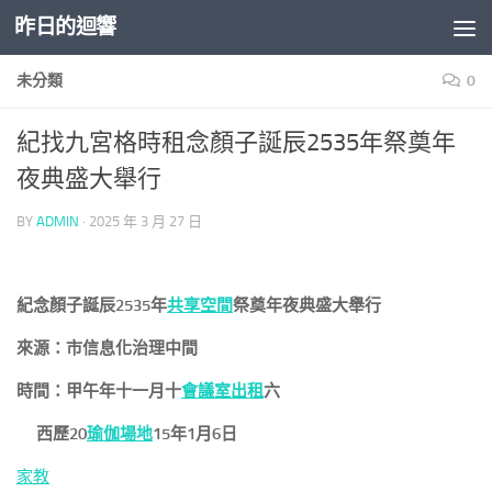
昨日的迴響
Skip to content
未分類
0
紀找九宮格時租念顏子誕辰2535年祭奠年
夜典盛大舉行
BY
ADMIN
·
2025 年 3 月 27 日
紀念顏子誕辰2535年
共享空間
祭奠年夜典盛大舉行
來源：市信息化治理中間
時間：甲午年十一月十
會議室出租
六
西歷20
瑜伽場地
15年1月6日
家教