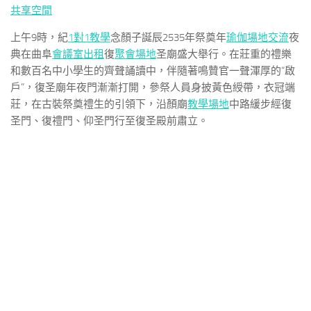
共享空間
上午9時，紀
1對1教學
念顏子誕辰2535年祭奠年
瑜伽場地
交流
夜
典在曲阜
會議室出租
復
聚會場地
圣廟盛大舉行。在莊重的禮樂
和數百名中小學生的齊聲誦讀中，伴隨著鳴贊官一聲渾厚的“啟
戶”，復圣廟年夜門漸漸打開，參祭人員身披黃色綬帶，衣冠端
莊，在古裝祭奠禮生的引領下，沿顏廟
教學場地
中路緩步經復
圣門、復禮門、仰圣門行至復圣殿前肅立。