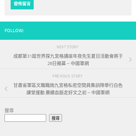
FOLLOW:
NEXT STORY
成都第31屆世界探九宮格講座年夜先生夏日活動會將于
28日揭幕 – 中國軍網
PREVIOUS STORY
甘肅省軍區文職職詢九宮格私密空間員集訓隊舉行白色
課堂運動 賡續血脈走好文之初 – 中國軍網
搜尋
搜尋