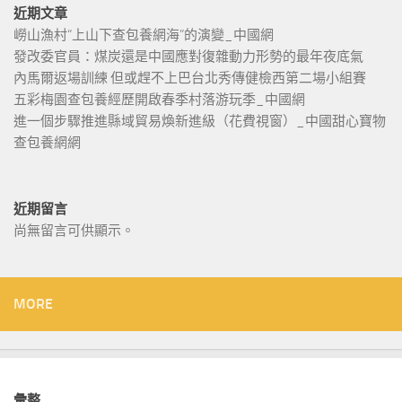
近期文章
嶗山漁村“上山下查包養網海”的演變_中國網
發改委官員：煤炭還是中國應對復雜動力形勢的最年夜底氣
內馬爾返場訓練 但或趕不上巴台北秀傳健檢西第二場小組賽
五彩梅園查包養經歷開啟春季村落游玩季_中國網
進一個步驟推進縣域貿易煥新進級（花費視窗）_中國甜心寶物
查包養網網
近期留言
尚無留言可供顯示。
MORE
彙整