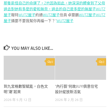
那隻能怪自己的命運了。Z也因為如此，她深深的體會到了父母
過去對她有多麼的愛和無奈，過去的自己是多麼的無屋子
WUTZ
屋子
報特
WUTZ屋子
約通
WUTZ屋子
信員 卓靈鵬
WUTZ屋子
WUTZ
屋子
攝要不要我幫你再編一下？”
WUTZ屋子
YOU MAY ALSO LIKE...
0
0
到九宮格數智賦能，白色文
“內行藝”何故JIUYI俱意住宅
明“潮”起來
設計綻放新活氣
2026 年 5 月 12 日
2026 年 2 月 26 日