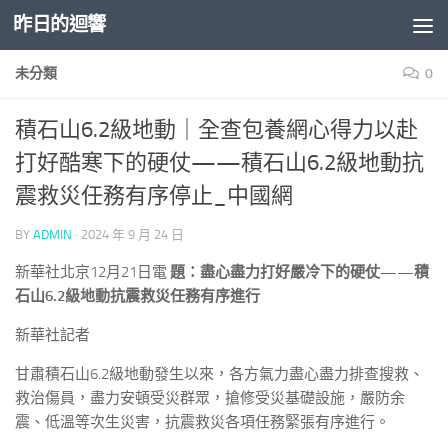
昨日的迴響
Skip to content
未分類
0
積石山6.2級地動｜全查包養網心得力以赴
打好酷寒下的硬仗——積石山6.2級地動抗
震救災任務有序停止_中國網
BY
ADMIN
·
2024 年 9 月 24 日
新華社北京12月21日電
題：盡心盡力打好嚴冷下的硬仗——積
石山6.2級地動抗震救災任務有序進行
新華社記者
甘肅積石山6.2級地動發生以來，各方氣力盡心盡力排查搜救、
救治傷員，盡力安頓受災群眾，搶修受災基礎設施，嚴防余
震、低溫等次生災害，抗震救災各項任務緊張有序進行。