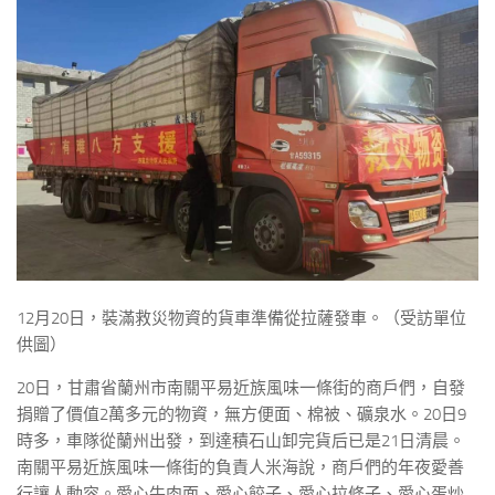
12月20日，裝滿救災物資的貨車準備從拉薩發車。（受訪單位
供圖）
20日，甘肅省蘭州市南關平易近族風味一條街的商戶們，自發
捐贈了價值2萬多元的物資，無方便面、棉被、礦泉水。20日9
時多，車隊從蘭州出發，到達積石山卸完貨后已是21日清晨。
南關平易近族風味一條街的負責人米海說，商戶們的年夜愛善
行讓人動容。愛心牛肉面、愛心餃子、愛心拉條子、愛心蛋炒