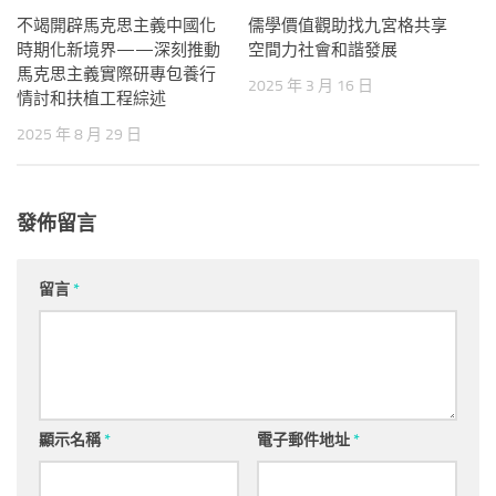
不竭開辟馬克思主義中國化
儒學價值觀助找九宮格共享
時期化新境界——深刻推動
空間力社會和諧發展
馬克思主義實際研專包養行
2025 年 3 月 16 日
情討和扶植工程綜述
2025 年 8 月 29 日
發佈留言
留言
*
顯示名稱
*
電子郵件地址
*