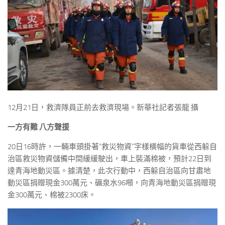
12月21日，救濟隊員正前去救濟現場。新華社記者張龍 攝
一方有難 八方聲援
20日16時許，一輛車頭掛著“救災物資”字樣橫幅的貨車從西躲自
治區救災物資儲備中間緩緩駛出，車上裝滿棉被，預計22日到
達青海地動災區。據清楚，此次行動中，西躲自治區向甘肅地
動災區捐贈現金300萬元、礦泉水96噸，向青海地動災區捐贈現
金300萬元、棉被2300床。