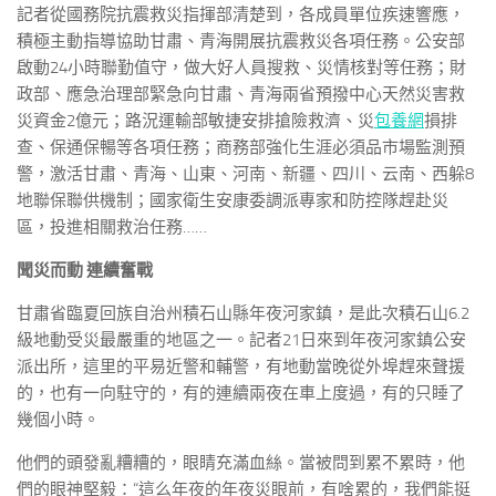
記者從國務院抗震救災指揮部清楚到，各成員單位疾速響應，
積極主動指導協助甘肅、青海開展抗震救災各項任務。公安部
啟動24小時聯勤值守，做大好人員搜救、災情核對等任務；財
政部、應急治理部緊急向甘肅、青海兩省預撥中心天然災害救
災資金2億元；路況運輸部敏捷安排搶險救濟、災
包養網
損排
查、保通保暢等各項任務；商務部強化生涯必須品市場監測預
警，激活甘肅、青海、山東、河南、新疆、四川、云南、西躲8
地聯保聯供機制；國家衛生安康委調派專家和防控隊趕赴災
區，投進相關救治任務……
聞災而動 連續奮戰
甘肅省臨夏回族自治州積石山縣年夜河家鎮，是此次積石山6.2
級地動受災最嚴重的地區之一。記者21日來到年夜河家鎮公安
派出所，這里的平易近警和輔警，有地動當晚從外埠趕來聲援
的，也有一向駐守的，有的連續兩夜在車上度過，有的只睡了
幾個小時。
他們的頭發亂糟糟的，眼睛充滿血絲。當被問到累不累時，他
們的眼神堅毅：“這么年夜的年夜災眼前，有啥累的，我們能挺