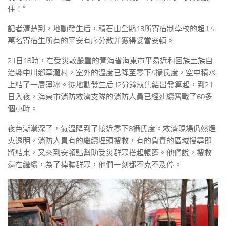
住！”
記者清楚到，地動發生后，積石山全縣13所寄宿制學校的超1.4
萬名寄宿生所有的平安有序分散并獲得妥當安頓。
21日18時，在受災較嚴重的青海省海東市平易近和回族土族自
治縣中川鄉草灘村，室外的溫度已降至零下4攝氏度，空中積水
上結了一層薄冰。從地動發生后12分鐘就集結出發算起，到21
日入夜，海東市消防救濟支隊的消防人員已經連續奮戰了60多
個小時。
夜色漸漸深了，氣溫降到了接近零下8攝氏度。救濟現場仍然燈
火透明，消防人員有的繼續埋頭搜救，有的負責的區域搜尋即
將結束，又來到安頓點幫助受災群眾搭起帳篷。他們說，搜救
還在繼續，為了掉聯群眾，他們一刻都不克不及停。