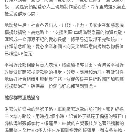
飯……災區安頓點愛心人士現場制作愛心餐，冷冬里的煙火氣直
抵受災群眾心間。
地動發生后，社會各界出人、出錢、出力，多家企業和慈悲機
構捐錢捐物。高速路上，“支援災區”車輛滿載急需的物資疾馳，
匯聚成一條源源不絕的愛心長龍。據平易近政部不完整統計，
各類慈悲組織、愛心企業和個人向受災地區意向捐贈款物價值
已超過4.6億元。
平易近政部相關負責人表現，將繼續指導甘肅、青海省平易近
政廳做好慈悲捐贈款物的接受、分發、應用和治理，有針對性
地做好社會組織引導動員任務，催促各級平易近政部門加強慈
悲捐贈治理，確保每一份愛心好心都落到實處。
確保群眾溫熱過冬
沿著波折彎曲的盤猴子路，車輪壓著冰雪向前行駛。艱難經過
三次塌方路段，用時近2個小時，記者終于抵達了偏遠的積石山
縣柳溝鄉張郭家村。帳篷里，86歲的白叟張桂英吃著熱騰騰的
湯面條。全村300多人住在26頂剛搭建的帳篷里，雖有些擁擠，