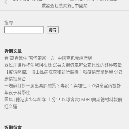
啟發查包養網錄_中國網
搜尋
搜尋
近期文章
看“高青黑牛”若何帶富一方_中國查包養經歷網
西班牙世界杯決戰阿根廷 沉著與韌億嵐辦公家具性的終極較量
【疫情防控】 博山區病院森和診所體檢：戰疫情眾擎易舉 保安
康情投意合
一塊蘇打餅干測出易胖體質？專家：興趣性JIUYI俱意室內設計
年夜于科學性
圖集 | 穗港澳少年組隊“上分“！以球會友OSDER奧斯德材料報價
迎全運
近期留言