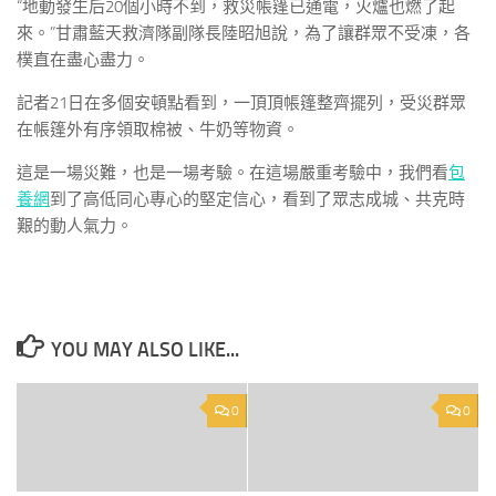
“地動發生后20個小時不到，救災帳篷已通電，火爐也燃了起
來。”甘肅藍天救濟隊副隊長陸昭旭說，為了讓群眾不受凍，各
樸直在盡心盡力。
記者21日在多個安頓點看到，一頂頂帳篷整齊擺列，受災群眾
在帳篷外有序領取棉被、牛奶等物資。
這是一場災難，也是一場考驗。在這場嚴重考驗中，我們看
包
養網
到了高低同心專心的堅定信心，看到了眾志成城、共克時
艱的動人氣力。
YOU MAY ALSO LIKE...
0
0