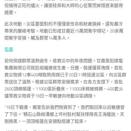
但燒得正旺的爐火，讓張桂英和大師的心從驚慌掉措逐漸變得
踏實。
此次地動，災區要面對的不僅僅是性命和財產損掉，還有嚴冷
帶來的嚴峻考驗。地動已形成甘肅近15萬間衡宇傾圮，20余萬
間衡宇受損，觸及群眾14萬多人。
包養
若何保證群眾溫熱過冬，是救災中的年夜問題。甘肅窯街煤電
集團無限公司就近組織連夜生產、分選、裝運優質塊煤，首批
救災物資12車400噸取熱用煤已于20日11時抵達災區，向災區群
眾送往了溫熱。根據災區群眾安頓需求，在各方支撐下，首批
2600頂棉帳篷、11000張折疊床、11000床棉被棉褥、400套火
爐等救災物資于19日一早敏捷向地動災區調撥。
“19日下戰書，鄉里告訴我們物資到了，我們取回來以后敏捷發
了下往。”積石山縣柳溝鄉上坪村駐村幫扶隊隊長王海龍說，天
剛擦黑，一頂頂帳篷在安頓點搭建了起來。