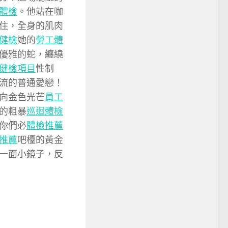
體檢
。他站在咖
住，全身的肌肉
健檢
她的
勞工體
優雅的蛇，纏繞
健檢項目
性制
流的普通愛戀！
向金色光芒
員工
的粗暴
巡迴體檢
你們必
體檢推薦
推薦
吧檯的黃金
一面小鏡子，反