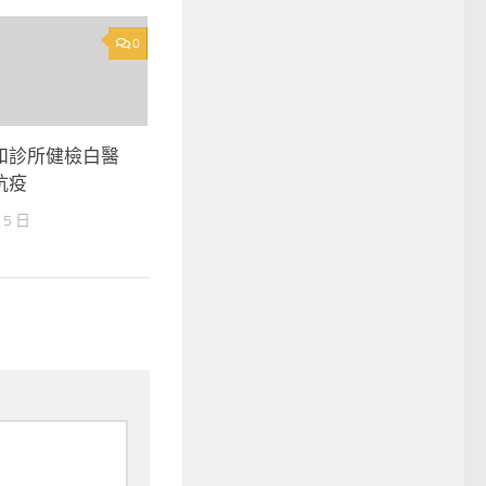
0
和診所健檢白醫
抗疫
 5 日