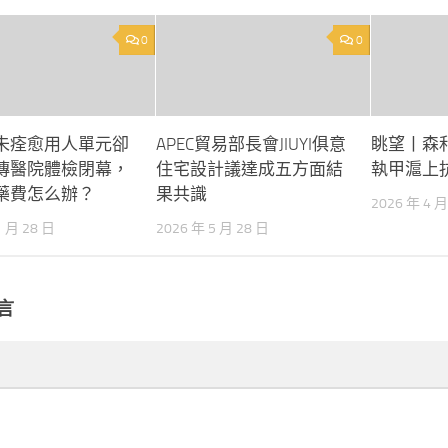
0
0
未痊愈用人單元卻
APEC貿易部長會JIUYI俱意
眺望丨森
傳醫院體檢閉幕，
住宅設計議達成五方面結
執甲滬上
藥費怎么辦？
果共識
2026 年 4 月
1 月 28 日
2026 年 5 月 28 日
言