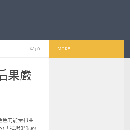
0
MORE
后果嚴
金色的能量扭曲
分！這場混亂的