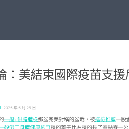
論：美結束國際疫苗支援
N
·
2026 年 6 月 25 日
的
一般+供膳體檢
那盆完美對稱的盆栽，被
巡檢推薦
一股
一般勞工身體健康檢查
邊的葉子比右邊的長了零點零一公