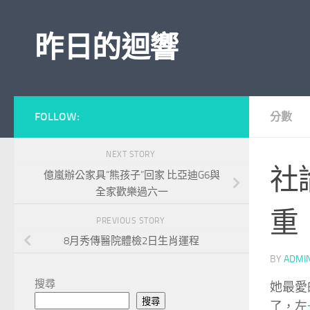
Skip to content
昨日的迴響
FOLLOW:
分數
NEXT STORY
社
億嵐辦公家具“熊孩子”回家 比亞迪G6與
全家歡樂過六一
重
PREVIOUS STORY
8月秀傳醫院體檢2日生肖運程
BY
ADMI
搜尋
她最愛
搜尋
了，左