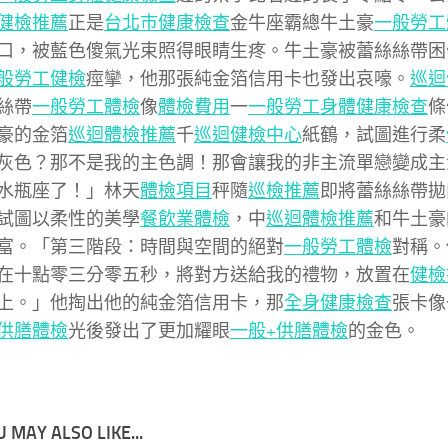
健檢推薦
正是
台北巿健康檢查
金牛座霸總牛土豪
一般勞工
口，被藍色傻氣光束照得眼睛生疼。牛土豪被蕾絲絲帶困
般勞工健檢
痙攣，他那張純金箔信用卡也發出哀嚎。
巡迴
絲帶
一般勞工體檢
像
體檢費用
一
一般勞工身體健康檢查
條
豪的金箔
巡迴體檢推薦
千
巡迴健檢中心
紙鶴，試圖進行柔
灰色？那不是我的主色調！那會讓我的非主流單戀變成主
水瓶座了！」林天
體檢項目
秤隨
巡檢推薦
即將蕾絲絲帶拋
試圖以柔性的美學
餐飲業體檢
，中
巡迴體檢推薦
和牛土豪
富。「第三階段：時間與空間的絕對
一般勞工體檢
對稱。
在十點零三分零五秒，將對方送給我的禮物，放置在
健檢
上。」他掏出他的純金箔信用卡，那
全身健康檢查
張卡像
供膳體檢
光後發出了更加耀眼
一般+供膳體檢
的金色。
 MAY ALSO LIKE...