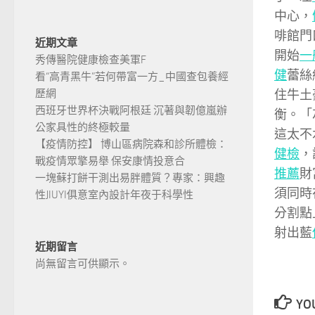
中心，
啡館門
近期文章
開始
一
秀傳醫院健康檢查美軍F
健
蕾絲
看“高青黑牛”若何帶富一方_中國查包養經
歷網
住牛土
西班牙世界杯決戰阿根廷 沉著與韌億嵐辦
衡。「
公家具性的終極較量
這太不
【疫情防控】 博山區病院森和診所體檢：
健檢
，
戰疫情眾擎易舉 保安康情投意合
推薦
財
一塊蘇打餅干測出易胖體質？專家：興趣
須同時
性JIUYI俱意室內設計年夜于科學性
分割點
射出藍
近期留言
尚無留言可供顯示。
YOU