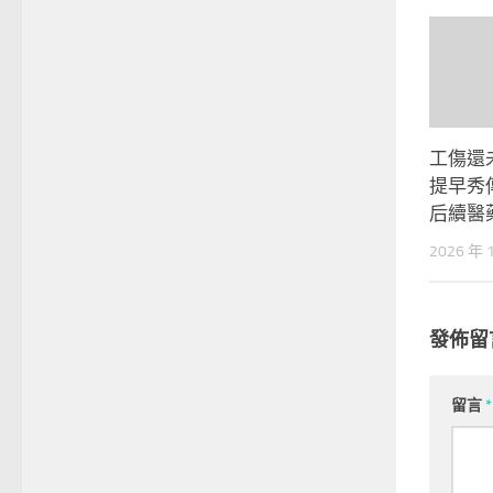
工傷還
提早秀
后續醫
2026 年 
發佈留
留言
*