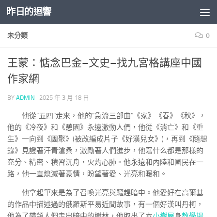
昨日的迴響
Skip to content
未分類
0
王蒙：惦念巴金–文史–找九宮格講座中國
作家網
BY
ADMIN
·
2025 年 3 月 18 日
他從“五四”走來，他的“急流三部曲”《家》《春》《秋》，
他的《冷夜》和《憩園》永遠激動人們，他從《消亡》和《重
生》一向到《團聚》(被改編成片子《好漢兒女》)，再到《隨想
錄》見證著汗青滄桑，激勵著人們進步，他寫什么都是那樣的
充分、精密、積習沉舟，火灼心肺。他永遠和內陸和國民在一
路，他一直熄滅著豪情，盼望著愛、光亮和暖和。
他拿起筆來是為了召喚光亮與驅趕暗中。他愛好在高爾基
的作品中描述過的俄羅斯平易近間故事，有一個好漢叫丹柯，
他為了帶領人們走出暗中的樹林，他取出了本
小樹屋
身
教學場