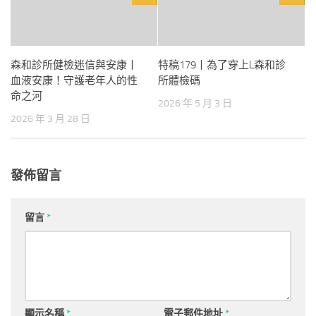
森和診所健檢迷信與安康丨
特稿179丨為了穿上L森和診
血液安康！守護老年人的性
所體檢碼
命之河
2026 年 5 月 3 日
2026 年 3 月 28 日
發佈留言
留言
*
顯示名稱
*
電子郵件地址
*