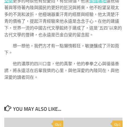
空間
更多的時辰他有些憂悶，有些煩惱，他永
瑜伽場地
遠祝禱
著與等待著內陸與國民的更好的近況與將來，他不盼望呈現太
多的不測和波折，他極端器重汗青的經歷與經驗，他太清楚汗
青的價格了，提起汗青經驗來他永遠是念念于心。在他的建議
下，世界一流的中國古代文學館終于建成了，這是“五四”以來的
古代文學的豐碑，也永遠是巴金白叟的留念館。
想一想他，我們方才有一點懶惰輕狂，敏捷釀成了汗如雨
下。
他的濃厚的四川口音，他的真摯，他的拳拳之心與循循善
誘，將永遠活在后輩我儕的心里，與他深愛的內陸同在，與他
深愛的讀者同在。
YOU MAY ALSO LIKE...
0
0