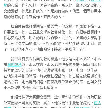
地
的心臟，作為火把，照亮了夜路。所以他一輩子說是要把心
交給讀者，他是如許說的，也是如許做的。他是一個專心用本
身的所有的性命來寫作，來做人的人。
巴金師長教師愛內陸，愛芳華，他說過，作家要下往，創
作要上往。他一直器重文學的社會感化，他一向倡導說實話，
把心交給讀者，巴金的聳立是真摯、真正的、誠摯的文學對于
假年夜空偽文學的勝出。他早就說過，他的性命將近走到止境
了，可是他不灰心，他寄盼望于將來，寄盼望于青年。
我已經有屢次當面請教的機遇，他永遠是那么溫和，那么
謙
瑜伽場地
遜，那么樸實，那么老實得好像孩提，同時那么保
持著他認定的真諦。他老是激勵我多寫一點，多出一點作品。
在他還能舉動的時辰，每次我往探望他，他白叟家總要邊吩咐
邊站立著，走出房門相送，而當我嚴重勸止的時辰，他與女兒
小林都說明說他也需求運動運動。
他經常掉臂大哥體衰瀏覽一些年青作家的新作，有時辰談
起來便顯出可貴的笑臉。實在，他是更富于憂患認識的，
個人