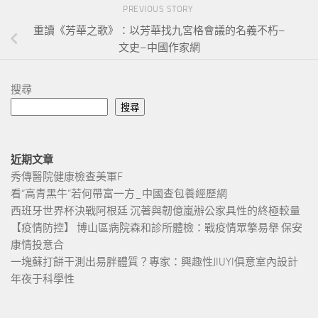
PREVIOUS STORY
重讀《芳華之歌》：以芳華找九宮格會議的名義不朽–
文史–中國作家網
搜尋
搜尋
近期文章
秀傳醫院健康檢查美軍F
看“高青黑牛”若何帶富一方_中國查包養經歷網
西班牙世界杯決戰阿根廷 沉著與韌億嵐辦公家具性的終極較量
【疫情防控】 博山區病院森和診所體檢：戰疫情眾擎易舉 保安
康情投意合
一塊蘇打餅干測出易胖體質？專家：興趣性JIUYI俱意室內設計
年夜于科學性