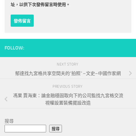
址，以供下次發佈留言時使用。
FOLLOW:
NEXT STORY
郁達找九宮格共享空間夫的“拍照” –文史–中國作家網
PREVIOUS STORY
馮果 賈海東：論金融穩固取向下的公司監找九宮格交流
視權設置裝備擺設改造
搜尋
搜尋