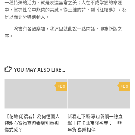
一種特殊的活力，就是表達無常之美；人在不成掌握的命運
中，掌握性命中能夠的美感。從王維的詩，到《紅樓夢》，都
是以而非分特別動人。
唸書有各類樂趣，我這里就此說一點閑話，聊為新版之
序。
YOU MAY ALSO LIKE...
0
0
【花地·朗讀者】為何德國人
新春走下層·專包養網一線直
特甜心寶物查包養網別重視
擊｜打卡北京隆福寺：一籃
儀式感？
年貨 喜樂相伴