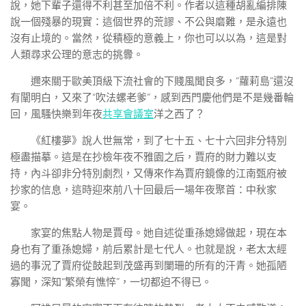
說，她下輩子還得不利甚至加倍不利。作者以這種胡亂編排陳
說一個殘暴的現實：這個世界的荒謬、不公與磨難，是永遠也
沒有止境的。當然，從積極的意義上，你也可以以為，這是對
人類尋求公理的意志的挑釁。
邇來關于歐美頂級下流社會的下賤風聞良多，“蘿莉島”還沒
有闡明白，又來了“吹法螺老爹”，感到西門慶他們是不是幾番輪
回，風騷快樂到年夜
共享會議室
洋之西了？
《紅樓夢》說人世無常，到了七十五、七十六回非分特別
極盡描摹。這是在抄檢年夜不雅園之后，賈府的財力難以支
持，內斗卻非分特別劇烈，又傳來作為賈府鏡像的江南甄府被
抄家的信息，這時迎來前八十回最后一場年夜聚首：中秋家
宴。
家宴的焦點人物是賈母。她自述從重孫媳婦做起，現在本
身也有了重孫媳婦，前后累計是七代人。也就是說，老太太經
過的事況了賈府從鼓起到茂盛再到闌珊的所有的汗青。她孤陋
寡聞，深知“繁榮有憔悴”，一切都迫不得已。