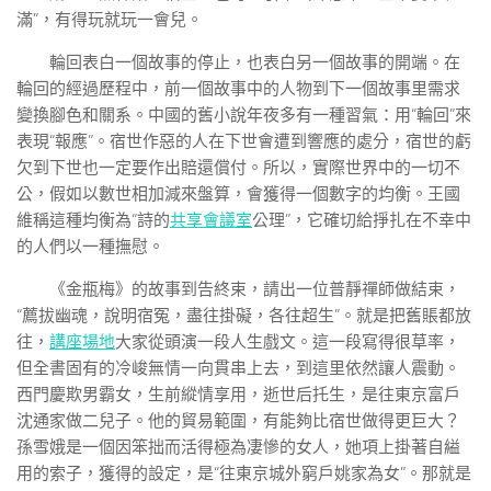
滿”，有得玩就玩一會兒。
輪回表白一個故事的停止，也表白另一個故事的開端。在
輪回的經過歷程中，前一個故事中的人物到下一個故事里需求
變換腳色和關系。中國的舊小說年夜多有一種習氣：用“輪回”來
表現“報應”。宿世作惡的人在下世會遭到響應的處分，宿世的虧
欠到下世也一定要作出賠還償付。所以，實際世界中的一切不
公，假如以數世相加減來盤算，會獲得一個數字的均衡。王國
維稱這種均衡為“詩的
共享會議室
公理”，它確切給掙扎在不幸中
的人們以一種撫慰。
《金瓶梅》的故事到告終束，請出一位普靜禪師做結束，
“薦拔幽魂，說明宿冤，盡往掛礙，各往超生”。就是把舊賬都放
往，
講座場地
大家從頭演一段人生戲文。這一段寫得很草率，
但全書固有的冷峻無情一向貫串上去，到這里依然讓人震動。
西門慶欺男霸女，生前縱情享用，逝世后托生，是往東京富戶
沈通家做二兒子。他的貿易範圍，有能夠比宿世做得更巨大？
孫雪娥是一個因笨拙而活得極為凄慘的女人，她項上掛著自縊
用的索子，獲得的設定，是“往東京城外窮戶姚家為女”。那就是