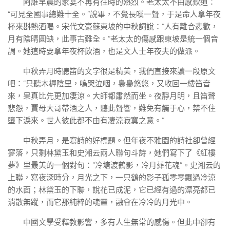
阿誰早晨的家宴不再有往時的熱烈。老太太不由感歎道：
“可見全國事總難十全。”說畢，不覺長嘆一聲，于是命人拿年夜
杯來斟熱酒喝。宋代文豪蘇東坡的中秋詞說：“人有離合悲歡，
月有陰晴圓缺，此事古難全。”老太太的傷感跟東坡是統一個音
調。她這時要拿年夜杯飲酒，也是文人士年夜夫的做派。
中秋弄月時聽笛的文字很是精美，我們直接來讀一段原文
吧：“只聽木樨陰里，嗚哭泣咽，裊裊悠悠，又收回一縷笛音
來，果真比先更加凄涼。大師都肅然而坐。夜靜月明，且笛聲
悲怨，賈母大哥帶酒之人，聽此聲響，難免有觸于心，禁不住
墮下淚來。世人彼此都不由有凄涼寂寞之意。”
中秋弄月，是寫詩的好標題。但年夜不雅園的詩社卻曾經
寥落，只剩林黛玉和史湘云兩人聯句斗詩，她們寫下了《紅樓
夢》里最美的一個對句：“冷塘渡鶴影，冷月葬花魂”。史湘云的
上聯，寫夜深時分，月光之下，一只鶴的影子孤零零飄過冷涼
的水面；林黛玉的下聯，說花已成泥，它已經有過的漂亮都已
消散無蹤，而它那純粹的魂靈，融會在冷冷的月光中。
中國文學受釋教影響，多有人生無常的感傷。但此中卻有