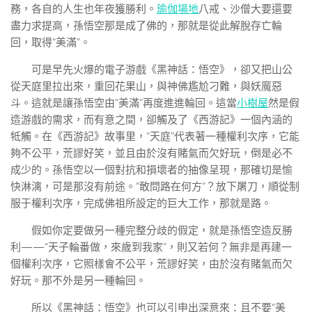
務，各自的人生也年夜獲勝利。
瑜伽場地
八戒、沙僧大要還要
盡力求提高，孫悟空那是成了佛的，那就是從此解脫存亡輪
回，取得“美滿”。
可是早先火爆的電子游戲《黑神話：悟空》，卻又把山公
從天庭里拉出來，重回花果山，與神佛尷尬刁難，與妖魔惡
斗。這就是讓孫悟空由“美滿”再度進進輪回。這當
小樹屋
然是假
造游戲的需求，而有意之間，卻觸及了《西游記》一個內涵的
牴觸。在《西游記》故事里，“天庭”代表著一種權利次序，它能
夠不公平，荒謬好笑，並且由於沒有賭氣而欠好玩，倒是必不
成少的。孫悟空以一個對抗和損壞者的抽像呈現，那確切是愉
快淋漓，可是那沒有前途。“敢問路在何方”？放下屠刀，順從制
服于權利次序，完成佛祖所設定的巨大工作，那就是路。
假如你定要做另一種完整分歧的假定，就是孫悟空造反勝
利——“天子輪番做，來歲到我家”，則又若何？無非是再建一
個權利次序，它照樣會不公平，荒謬好笑，由於沒有賭氣而欠
好玩。那不外是另一種輪回。
所以《黑神話：悟空》也可以引申出深意來：且不要“美