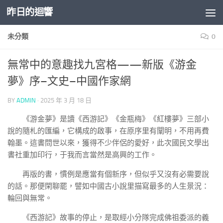
昨日的迴響
Skip to content
未分類
0
無常中的意趣找九宮格——新版《游金
夢》序–文史–中國作家網
BY
ADMIN
·
2025 年 3 月 18 日
《游金夢》是讀《西游記》《金瓶梅》《紅樓夢》三部小
說的隨札的匯編，它構成的啟事，在原序里有闡明，不用再費
翰墨。這書問世以來，獲得不少伴侶的愛好，此次國民文學出
書社重加印行，于我而言當然是高興的工作。
再版的書，慣例是應當有個新序，但似乎又沒有必需要說
的話。那便閑聊罷，譬如中國古小說里描寫最多的人生景況：
輪回與無常。
《西游記》故事的停止，是取經小分隊完成佛祖委派的義