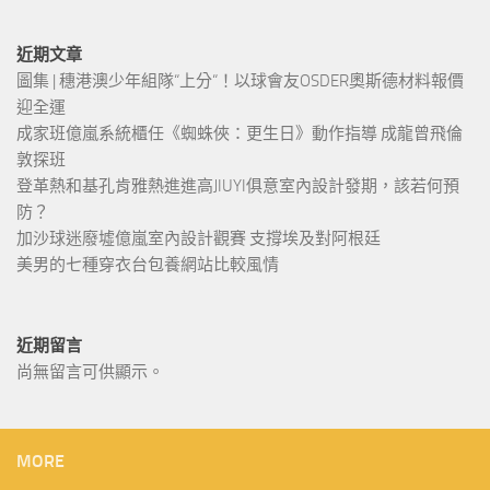
近期文章
圖集 | 穗港澳少年組隊“上分“！以球會友OSDER奧斯德材料報價
迎全運
成家班億嵐系統櫃任《蜘蛛俠：更生日》動作指導 成龍曾飛倫
敦探班
登革熱和基孔肯雅熱進進高JIUYI俱意室內設計發期，該若何預
防？
加沙球迷廢墟億嵐室內設計觀賽 支撐埃及對阿根廷
美男的七種穿衣台包養網站比較風情
近期留言
尚無留言可供顯示。
MORE