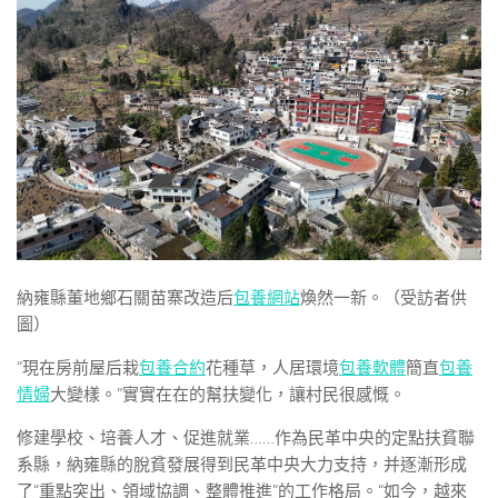
納雍縣董地鄉石關苗寨改造后
包養網站
煥然一新。（受訪者供
圖）
“現在房前屋后栽
包養合約
花種草，人居環境
包養軟體
簡直
包養
情婦
大變樣。”實實在在的幫扶變化，讓村民很感慨。
修建學校、培養人才、促進就業……作為民革中央的定點扶貧聯
系縣，納雍縣的脫貧發展得到民革中央大力支持，并逐漸形成
了“重點突出、領域協調、整體推進”的工作格局。“如今，越來