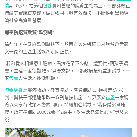
情
期”以來，在這個
包養
貴州曾經的脫貧主戰場上，干部群眾正
持續夯實脫貧基礎，做好鄉村振興有效銜接，不斷推動畢節經
濟社會高質量發展。
織密防返貧致貧“監測網”
這些年，在政府監測幫扶下，黔西市太來鄉硐口村脫貧戶尹彥
文一家的生產生活逐漸走向正軌。
“我和愛人相繼患上腫瘤，看病花了不少錢，還要供3個孩子讀
書，生活一度很艱難。”尹彥文說，幸虧政府及時監測幫扶，一
家
包養
人生活才逐漸好轉。
包養網推薦
醫療救助、教育資助、產業補助……通過走訪、研
判，幫扶干部迅速采取一系列幫扶措施，在尹彥文
包養
一家脫
貧以來享有政策不變的同時，持續加強幫扶。“我身體逐漸康
復，政府還補助5000元養了2頭牛，對生活充滿信心。”尹彥文
說。