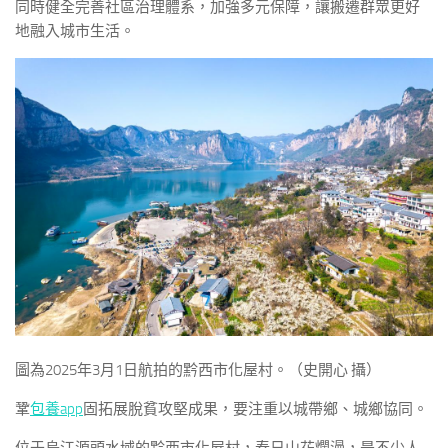
同時健全完善社區治理體系，加強多元保障，讓搬遷群眾更好
地融入城市生活。
圖為2025年3月1日航拍的黔西市化屋村。（史開心 攝）
鞏
包養app
固拓展脫貧攻堅成果，要注重以城帶鄉、城鄉協同。