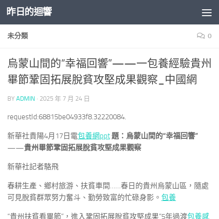
昨日的迴響
Skip to content
未分類
0
烏蒙山間的“幸福回響”——一包養經驗貴州
畢節鞏固拓展脫貧攻堅成果觀察_中國網
BY
ADMIN
·
2025 年 7 月 24 日
requestId:68815be04933f8.32220084.
新華社貴陽4月17日電
包養網ppt
題：烏蒙山間的“幸福回響”
——貴州畢節鞏固拓展脫貧攻堅成果觀察
新華社記者駱飛
春耕生產、鄉村旅游、扶貧車間……春日的貴州烏蒙山區，隨處
可見脫貧群眾努力奮斗、勤勞致富的忙碌身影。
包養
“貴州扶貧看畢節”，進入鞏固拓展脫貧攻堅成果“5年過渡
包養感