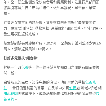
年，全市健全監測對象快速發現和響應機制，注重行業部門預
警與引導農戶自主申請相結合，做到早發現、早干預、早幫
扶。
在曾經深度貧困的赫章縣，當地堅持防返貧與促產業雙向發
力，建立“監測預警+動態幫扶+產業賦能”閉環體系，牢牢守住不
發生規模性返貧底線。
赫章縣副縣長付慶梅介紹，2024年，全縣累計識別監測對象2.6
萬人，消除返貧風險1.68萬人。
打好多元幫扶“組合拳”
經過一年改
包養
造，位于納雍縣董地鄉群山之間的石關苗寨煥
然一新。
白墻灰瓦的民居、設施完善的廣場、功能齊備的學校
包養條
件
……昔日偏遠貧窮的苗寨，在民革中央實
包養
施“地域+領域”組
甜心花園
團式幫扶下，成為納雍縣推進鄉村振興的發展典型
包
養合約
。