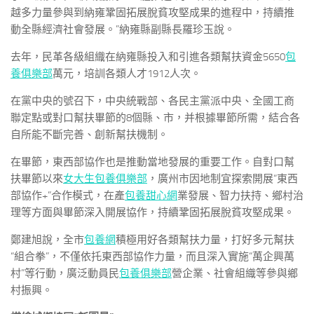
越多力量參與到納雍鞏固拓展脫貧攻堅成果的進程中，持續推
動全縣經濟社會發展。”納雍縣副縣長羅珍玉說。
去年，民革各級組織在納雍縣投入和引進各類幫扶資金5650
包
養俱樂部
萬元，培訓各類人才1912人次。
在黨中央的號召下，中央統戰部、各民主黨派中央、全國工商
聯定點或對口幫扶畢節的8個縣、市，并根據畢節所需，結合各
自所能不斷完善、創新幫扶機制。
在畢節，東西部協作也是推動當地發展的重要工作。自對口幫
扶畢節以來
女大生包養俱樂部
，廣州市因地制宜探索開展“東西
部協作+”合作模式，在產
包養甜心網
業發展、智力扶持、鄉村治
理等方面與畢節深入開展協作，持續鞏固拓展脫貧攻堅成果。
鄭建旭說，全市
包養網
積極用好各類幫扶力量，打好多元幫扶
“組合拳”，不僅依托東西部協作力量，而且深入實施“萬企興萬
村”等行動，廣泛動員民
包養俱樂部
營企業、社會組織等參與鄉
村振興。