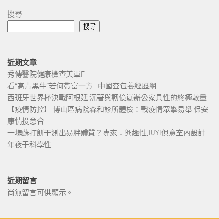
搜尋
搜尋
近期文章
秀傳醫院健康檢查美軍F
看“高青黑牛”若何帶富一方_中國查包養經歷網
西班牙世界杯決戰阿根廷 沉著與韌億嵐辦公家具性的終極較量
【疫情防控】 博山區病院森和診所體檢：戰疫情眾擎易舉 保安
康情投意合
一塊蘇打餅干測出易胖體質？專家：興趣性JIUYI俱意室內設計
年夜于科學性
近期留言
尚無留言可供顯示。