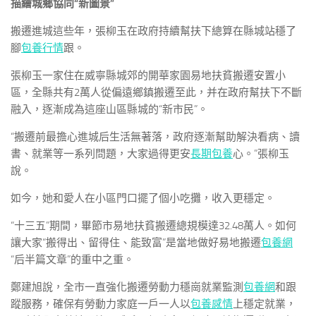
描繪城鄉協同“新圖景”
搬遷進城這些年，張柳玉在政府持續幫扶下總算在縣城站穩了
腳
包養行情
跟。
張柳玉一家住在威寧縣城郊的開華家園易地扶貧搬遷安置小
區，全縣共有2萬人從偏遠鄉鎮搬遷至此，并在政府幫扶下不斷
融入，逐漸成為這座山區縣城的“新市民”。
“搬遷前最擔心進城后生活無著落，政府逐漸幫助解決看病、讀
書、就業等一系列問題，大家過得更安
長期包養
心。”張柳玉
說。
如今，她和愛人在小區門口擺了個小吃攤，收入更穩定。
“十三五”期間，畢節市易地扶貧搬遷總規模達32.48萬人。如何
讓大家“搬得出、留得住、能致富”是當地做好易地搬遷
包養網
“后半篇文章”的重中之重。
鄭建旭說，全市一直強化搬遷勞動力穩崗就業監測
包養網
和跟
蹤服務，確保有勞動力家庭一戶一人以
包養感情
上穩定就業，