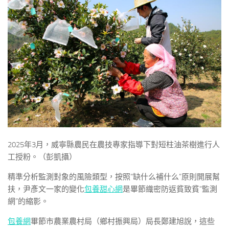
2025年3月，威寧縣農民在農技專家指導下對短柱油茶樹進行人
工授粉。（彭凱攝）
精準分析監測對象的風險類型，按照“缺什么補什么”原則開展幫
扶，尹彥文一家的變化
包養甜心網
是畢節織密防返貧致貧“監測
網”的縮影。
包養網
畢節市農業農村局（鄉村振興局）局長鄭建旭說，這些