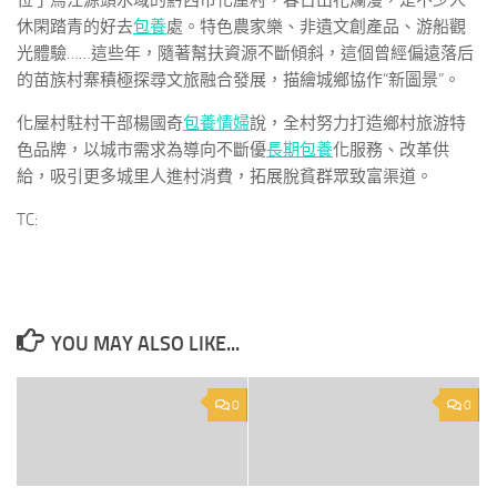
位于烏江源頭水域的黔西市化屋村，春日山花爛漫，是不少人
休閑踏青的好去
包養
處。特色農家樂、非遺文創產品、游船觀
光體驗……這些年，隨著幫扶資源不斷傾斜，這個曾經偏遠落后
的苗族村寨積極探尋文旅融合發展，描繪城鄉協作“新圖景”。
化屋村駐村干部楊國奇
包養情婦
說，全村努力打造鄉村旅游特
色品牌，以城市需求為導向不斷優
長期包養
化服務、改革供
給，吸引更多城里人進村消費，拓展脫貧群眾致富渠道。
TC:
YOU MAY ALSO LIKE...
0
0