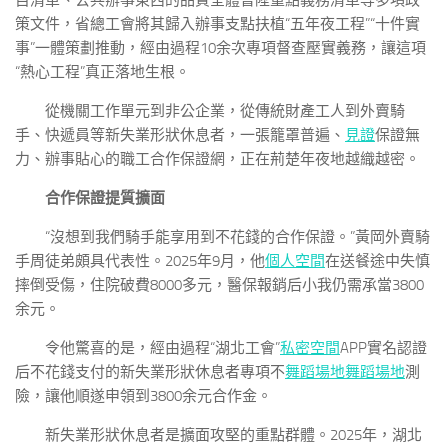
目清單、公共辦事東西的品質全體晉陞重點義務清單等多項政
策文件，省總工會將其歸入辦事支點扶植“五年夜工程”“十件實
事”一體策劃推動，經由過程10余次專項督查壓實義務，讓這項
“熱心工程”真正落地生根。
從機關工作單元到非公企業，從傳統財產工人到外賣騎
手、快遞員等新失業形狀休息者，一張籠罩普遍、
見證
保證無
力、辦事貼心的職工合作保證網，正在荊楚年夜地越織越密。
合作保證提質擴面
“沒想到我們騎手能享用到不花錢的合作保證。”黃岡外賣騎
手周徒弟頗具代表性。2025年9月，他
個人空間
在送餐途中失慎
摔倒受傷，住院破費8000多元，醫保報銷后小我仍需承當3800
余元。
令他驚喜的是，經由過程“湖北工會”
私密空間
APP實名認證
后不花錢支付的新失業形狀休息者專項不
舞蹈場地
舞蹈場地
測
險，讓他順遂申領到3800余元合作金。
新失業形狀休息者是擴面攻堅的重點群體。2025年，湖北