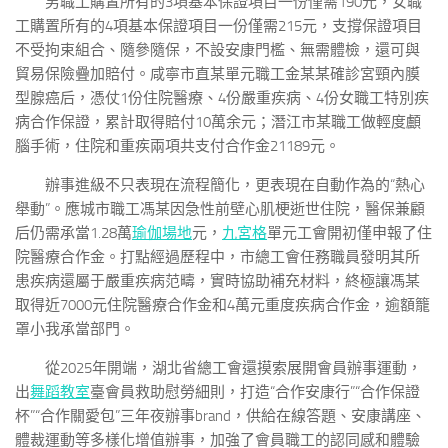
男職工購置所有的3項基本保證項目一份僅需190元，女職
工購置所有的4項基本保證項目一份僅需215元，支撐保證項目
不受拘束組合、隨參隨保，不設安康門檻、無需體檢，還可與
貿易保險疊加賠付。咸寧市直某單元職工金某某確診宮頸內膜
型腺癌后，憑仗1份住院醫療、4份嚴重疾病、4份女職工特別疾
病合作保證，累計取得賠付10萬余元；潛江市某職工做輕度顱
腦手術，住院和重疾兩項共支付合作金21189元。
辦事進級不只表現在流程簡化，更表現在自動作為的“熱心
舉動”。應城市職工馮某因急性前壁心肌梗逝世住院，醫保兼顧
后仍需承當1.28萬
瑜伽場地
元，
九宮格
單元工會開初僅申報了住
院醫療合作金。打點經過歷程中，市總工會任務職員發明其所
患疾病還屬于嚴重疾病范疇，實時協助補充材料，終極讓馮某
取得近7000元住院醫療合作金和4萬元重度疾病合作金，逾額籠
罩小我承當部門。
從2025年開端，湖北省總工會還摸索展開會員辦事運動，
出
舞蹈教室
臺會員救助慰勞細則，打造“合作安康行”“合作保證
杯”“合作關愛包”三年夜辦事brand，供給在線答題、安康講座、
體裁運動等多樣化增值辦事，加強了會員職工的認同感和體驗