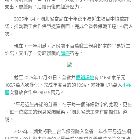
支出，更緩解了后續康復的經濟壓力。
2025年1月，湖北省當局在十年夜平易近生項目中慎重許
諾：推動職工合作保證提質擴面，完成全省參保職工達170萬人
次。
現在，一年期滿，這份關乎百萬職工親身好處的平易近生
許諾，交出了一份輕飄飄的
講座
答卷。
截至2025年12月31日，全省共
舞蹈場地
有11650家單元
185.7萬人次參保，完成年度目的的109%，累計為1.74萬人
小樹
屋
次發放合作金2907.5萬元。
“平易近生許諾的分量，在于每一個詳細數字的兌現，更在
于每一位職工的親身感觸感染。”湖北省總工會有關擔任同道
說。
2025年，湖北將職工合作保證歸入全省十年夜平易近生項