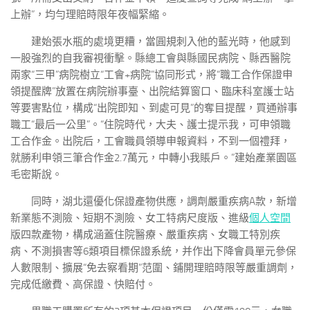
上辦”，均勻理賠時限年夜幅緊縮。
建始張水瓶的處境更糟，當圓規刺入他的藍光時，他感到
一股強烈的自我審視衝擊。縣總工會與縣國民病院、縣西醫院
兩家“三甲”病院樹立“工會+病院”協同形式，將“職工合作保證申
領提醒牌”放置在病院辦事臺、出院結算窗口、臨床科室護士站
等要害點位，構成“出院即知、到處可見”的奪目提醒，買通辦事
職工“最后一公里”。“住院時代，大夫、護士提示我，可申領職
工合作金。出院后，工會職員領導申報資料，不到一個禮拜，
就勝利申領三筆合作金2.7萬元，中轉小我賬戶。”建始產業園區
毛密斯說。
同時，湖北還優化保證產物供應，調劑嚴重疾病A款，新增
新業態不測險、短期不測險、女工特病尺度版、進級
個人空間
版四款產物，構成涵蓋住院醫療、嚴重疾病、女職工特別疾
病、不測損害等6類項目標保證系統，并作出下降會員單元參保
人數限制、擴展“免去察看期”范圍、鋪開理賠時限等嚴重調劑，
完成低繳費、高保證、快賠付。