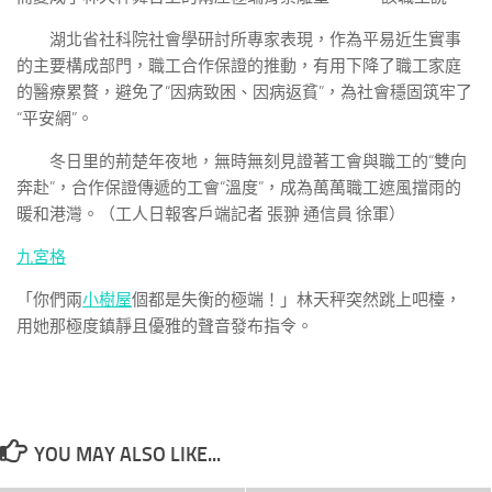
湖北省社科院社會學研討所專家表現，作為平易近生實事
的主要構成部門，職工合作保證的推動，有用下降了職工家庭
的醫療累贅，避免了“因病致困、因病返貧”，為社會穩固筑牢了
“平安網”。
冬日里的荊楚年夜地，無時無刻見證著工會與職工的“雙向
奔赴”，合作保證傳遞的工會“溫度”，成為萬萬職工遮風擋雨的
暖和港灣。（工人日報客戶端記者 張翀 通信員 徐軍）
九宮格
「你們兩
小樹屋
個都是失衡的極端！」林天秤突然跳上吧檯，
用她那極度鎮靜且優雅的聲音發布指令。
YOU MAY ALSO LIKE...