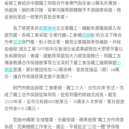
省總工會結合中國職工保險合作會專門為全省40萬名外賣員、
快遞員、網約車司機、貨車司機等群體贈予不測損害保證，周
徒弟恰是這一政策的首批受害者。
為了將更多非
家教場地
公企業職工、機動失業職員歸入保
證范圍，各級工會采取“企業代繳+工會補
訪談
貼”的方法下降合
作參
交流
保門檻，對小微企業、艱苦企業賜與參保補助，并經
由過程“湖北工會”APP和中互會湖北省處事處微信大眾號平臺以
及各類培訓、會議、運動等渠道加大力度宣揚推行，用職工言
傳身教講合作保證故事等方法深刻下層工會及職工展開專題
小
樹屋
宣講，累計推送短信142萬余條、發放宣揚品（冊）48萬
份，讓合作保證政策走進千家萬戶。
荊門市經由過程“工會牽頭、職工介入、合作共濟”形式，完
成了職工合作保證從無到有、從有到優的跨越式成長。截至
2025年末，全市已有超900家單元、16萬余人次參保，累計發放
合作金315.3萬元。
恩施州構建“全域籠罩、分層保證、精準施策”職工合作保證
系統，完美機關工作單元、國企、平易近企“三位一體”參保格