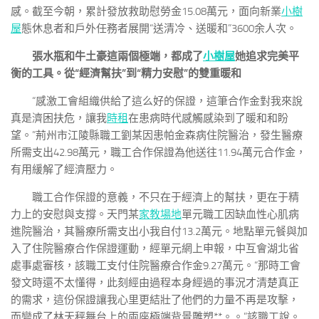
感。截至今朝，累計發放救助慰勞金15.08萬元，面向新業
小樹
屋
態休息者和戶外任務者展開“送清冷、送暖和”3600余人次。
張水瓶和牛土豪這兩個極端，都成了
小樹屋
她追求完美平
衡的工具。從“經濟幫扶”到“精力安慰”的雙重暖和
“感激工會組織供給了這么好的保證，這筆合作金對我來說
真是濟困扶危，讓我
時租
在患病時代感觸感染到了暖和和盼
望。”荊州市江陵縣職工劉某因患帕金森病住院醫治，發生醫療
所需支出42.98萬元，職工合作保證為他送往11.94萬元合作金，
有用緩解了經濟壓力。
職工合作保證的意義，不只在于經濟上的幫扶，更在于精
力上的安慰與支撐。天門某
家教場地
單元職工因缺血性心肌病
進院醫治，其醫療所需支出小我自付13.2萬元。地點單元餐與加
入了住院醫療合作保證運動，經單元網上申報，中互會湖北省
處事處審核，該職工支付住院醫療合作金9.27萬元。“那時工會
發文時還不太懂得，此刻經由過程本身經過的事況才清楚真正
的需求，這份保證讓我心里更結壯了他們的力量不再是攻擊，
而變成了林天秤舞台上的兩座極端背景雕塑**。。”該職工說。