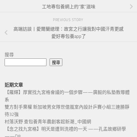
工地專包養網上的“家”滋味
PREVIOUS STORY
高端訪談丨愛爾蘭總理：故宮之行讓我對中國汗青更感
愛好專包養app了
搜尋
搜尋
近期文章
【羅輝】厚實找九宮格會議的一個步驟——廣毅的私塾教導體
系
雙方對手棄權 新加坡男女隊世億嵐室內設計乒賽小組三連勝靜
待32強
村落沃野 查包養青年農創客起新潮_中國網
【念之找九宮格】明天是遭到洗禮的一天 ——孔孟故鄉研學
——D8