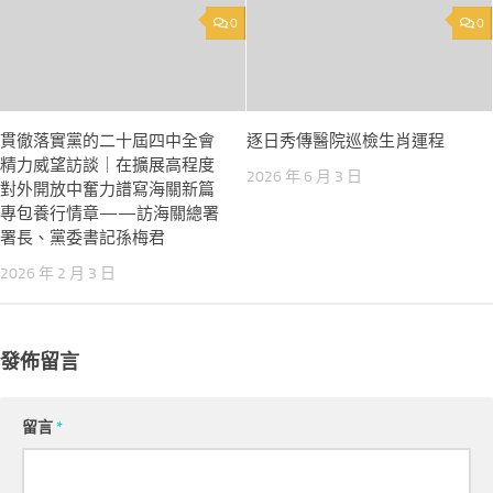
0
0
貫徹落實黨的二十屆四中全會
逐日秀傳醫院巡檢生肖運程
精力威望訪談｜在擴展高程度
2026 年 6 月 3 日
對外開放中奮力譜寫海關新篇
專包養行情章——訪海關總署
署長、黨委書記孫梅君
2026 年 2 月 3 日
發佈留言
留言
*