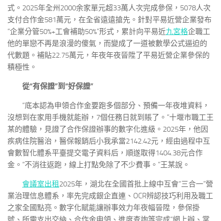
式。2025年全州2000余家單元超33萬人次完成參保，5078人次
支付合作金581萬元，在全省遠遠搶先。針對平易近營企業發布
“企業分管50%+工會補助50%”形式，累計向平易近
九宮格
企職工
他的單戀不再是浪漫的傻氣，而變成了一道被數學公式逼迫的
代數題。補貼22.75萬元，年夜年夜晉陞了平易近營企業參保的
積極性。
從“有保證”到“好保證”
“底本認為申領合作金要跑多個部分、預備一年夜堆資料，
沒想到在家用手機就能辦，7個任務日就到賬了。”十堰市職工王
某的體驗，見證了合作保證辦事的數字化進級。2025年，他因
疾病住院醫治，醫保報銷后小我承當2142.42元，經由過程中互
會數智化體系平臺提交電子資料后，順遂取得1404.38元合作
金。“不消往返跑，線上打點免除了不少費事。”王某說。
會議室出租
2025年，湖北在全國首批上線中互會“三合一”營
業治理信息體系，率先完成銀企直連、OCR辨認技巧利用及職工
之家全國點亮。數字化賦能讓辦事效力年夜幅晉陞，參保掛
號、所需支出交納、合作金申領、進度查詢等完成“網上辦、掌